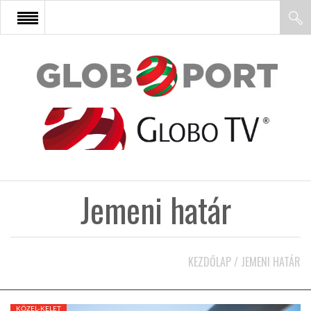
FŐOLDAL
AFRIKA
EURÓPA
Jemeni határ
ÁZSIA
ÉSZAK-AMERIKA
KEZDŐLAP
/
JEMENI HATÁR
LATIN-AMERIKA
KÖZEL-KELET