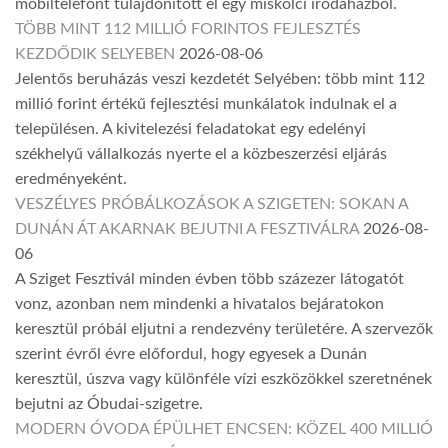
mobiltelefont tulajdonított el egy miskolci irodaházból.
TÖBB MINT 112 MILLIÓ FORINTOS FEJLESZTÉS
KEZDŐDIK SELYEBEN
2026-08-06
Jelentős beruházás veszi kezdetét Selyében: több mint 112
millió forint értékű fejlesztési munkálatok indulnak el a
településen. A kivitelezési feladatokat egy edelényi
székhelyű vállalkozás nyerte el a közbeszerzési eljárás
eredményeként.
VESZÉLYES PRÓBÁLKOZÁSOK A SZIGETEN: SOKAN A
DUNÁN ÁT AKARNAK BEJUTNI A FESZTIVÁLRA
2026-08-
06
A Sziget Fesztivál minden évben több százezer látogatót
vonz, azonban nem mindenki a hivatalos bejáratokon
keresztül próbál eljutni a rendezvény területére. A szervezők
szerint évről évre előfordul, hogy egyesek a Dunán
keresztül, úszva vagy különféle vízi eszközökkel szeretnének
bejutni az Óbudai-szigetre.
MODERN ÓVODA ÉPÜLHET ENCSEN: KÖZEL 400 MILLIÓ