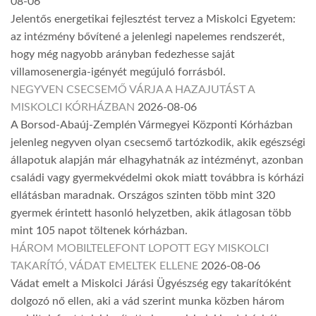
08-06
Jelentős energetikai fejlesztést tervez a Miskolci Egyetem:
az intézmény bővítené a jelenlegi napelemes rendszerét,
hogy még nagyobb arányban fedezhesse saját
villamosenergia-igényét megújuló forrásból.
NEGYVEN CSECSEMŐ VÁRJA A HAZAJUTÁST A
MISKOLCI KÓRHÁZBAN
2026-08-06
A Borsod-Abaúj-Zemplén Vármegyei Központi Kórházban
jelenleg negyven olyan csecsemő tartózkodik, akik egészségi
állapotuk alapján már elhagyhatnák az intézményt, azonban
családi vagy gyermekvédelmi okok miatt továbbra is kórházi
ellátásban maradnak. Országos szinten több mint 320
gyermek érintett hasonló helyzetben, akik átlagosan több
mint 105 napot töltenek kórházban.
HÁROM MOBILTELEFONT LOPOTT EGY MISKOLCI
TAKARÍTÓ, VÁDAT EMELTEK ELLENE
2026-08-06
Vádat emelt a Miskolci Járási Ügyészség egy takarítóként
dolgozó nő ellen, aki a vád szerint munka közben három