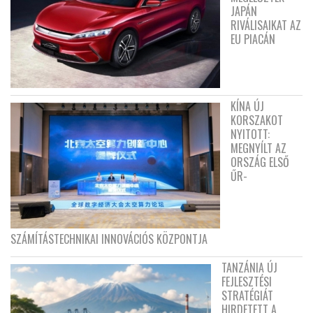
JAPÁN
RIVÁLISAIKAT AZ
EU PIACÁN
KÍNA ÚJ
KORSZAKOT
NYITOTT:
MEGNYÍLT AZ
ORSZÁG ELSŐ
ŰR-
SZÁMÍTÁSTECHNIKAI INNOVÁCIÓS KÖZPONTJA
TANZÁNIA ÚJ
FEJLESZTÉSI
STRATÉGIÁT
HIRDETETT A