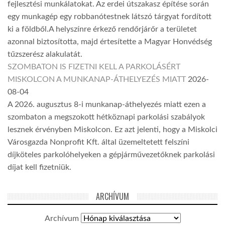
fejlesztési munkálatokat. Az erdei útszakasz építése során
egy munkagép egy robbanótestnek látszó tárgyat fordított
ki a földből.A helyszínre érkező rendőrjárőr a területet
azonnal biztosította, majd értesítette a Magyar Honvédség
tűzszerész alakulatát.
SZOMBATON IS FIZETNI KELL A PARKOLÁSÉRT
MISKOLCON A MUNKANAP-ÁTHELYEZÉS MIATT
2026-
08-04
A 2026. augusztus 8-i munkanap-áthelyezés miatt ezen a
szombaton a megszokott hétköznapi parkolási szabályok
lesznek érvényben Miskolcon. Ez azt jelenti, hogy a Miskolci
Városgazda Nonprofit Kft. által üzemeltetett felszíni
díjköteles parkolóhelyeken a gépjárművezetőknek parkolási
díjat kell fizetniük.
ARCHÍVUM
Archívum