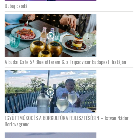
Dubaj csodái
LATIMO.HU
GLOBOBOOK
A budai Cafe 57 Blue étterem 6. a Tripadvisor budapesti listáján
EGYÜTTMŰKÖDÉS A BORKULTÚRA FEJLESZTÉSÉBEN – István Nádor
Borlovagrend