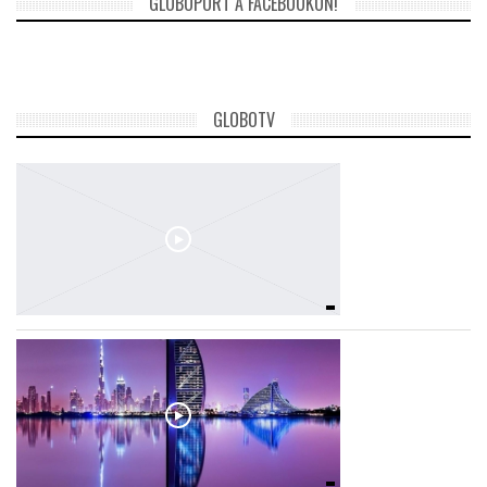
GLOBOPORT A FACEBOOKON!
TROPICALMAGAZIN
GLOBOTV
GLOBOTV
AFRIKA TUDÁSTÁR
A NAP SZÉPE
LINKTR.EE
GLOBOZSARU
DOBRAVERO.HU