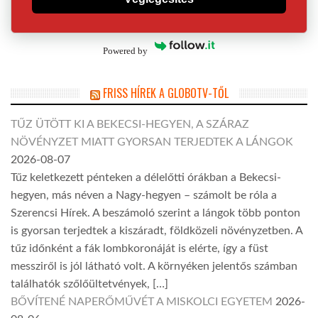
Powered by
FRISS HÍREK A GLOBOTV-TŐL
TŰZ ÜTÖTT KI A BEKECSI-HEGYEN, A SZÁRAZ
NÖVÉNYZET MIATT GYORSAN TERJEDTEK A LÁNGOK
2026-08-07
Tűz keletkezett pénteken a délelőtti órákban a Bekecsi-
hegyen, más néven a Nagy-hegyen – számolt be róla a
Szerencsi Hírek. A beszámoló szerint a lángok több ponton
is gyorsan terjedtek a kiszáradt, földközeli növényzetben. A
tűz időnként a fák lombkoronáját is elérte, így a füst
messziről is jól látható volt. A környéken jelentős számban
találhatók szőlőültetvények, […]
BŐVÍTENÉ NAPERŐMŰVÉT A MISKOLCI EGYETEM
2026-