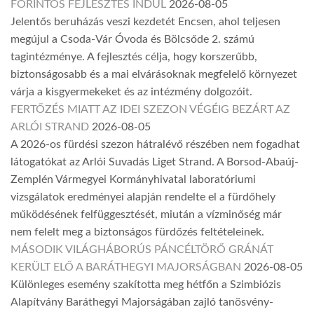
FORINTOS FEJLESZTÉS INDUL
2026-08-05
Jelentős beruházás veszi kezdetét Encsen, ahol teljesen
megújul a Csoda-Vár Óvoda és Bölcsőde 2. számú
tagintézménye. A fejlesztés célja, hogy korszerűbb,
biztonságosabb és a mai elvárásoknak megfelelő környezet
várja a kisgyermekeket és az intézmény dolgozóit.
FERTŐZÉS MIATT AZ IDEI SZEZON VÉGÉIG BEZÁRT AZ
ARLÓI STRAND
2026-08-05
A 2026-os fürdési szezon hátralévő részében nem fogadhat
látogatókat az Arlói Suvadás Liget Strand. A Borsod-Abaúj-
Zemplén Vármegyei Kormányhivatal laboratóriumi
vizsgálatok eredményei alapján rendelte el a fürdőhely
működésének felfüggesztését, miután a vízminőség már
nem felelt meg a biztonságos fürdőzés feltételeinek.
MÁSODIK VILÁGHÁBORÚS PÁNCÉLTÖRŐ GRÁNÁT
KERÜLT ELŐ A BARÁTHEGYI MAJORSÁGBAN
2026-08-05
Különleges esemény szakította meg hétfőn a Szimbiózis
Alapítvány Baráthegyi Majorságában zajló tanösvény-