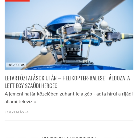
KÖZEL-KELET
AUSZTRÁLIA
A VILÁG ITTHON
2017-11-06
MÉDIA
LETARTÓZTATÁSOK UTÁN – HELIKOPTER-BALESET ÁLDOZATA
LETT EGY SZAÚDI HERCEG
A jemeni határ közelében zuhant le a gép - adta hírül a rijádi
állami televízió.
GLOBOTV BP
FOLYTATÁS →
HÍR3D