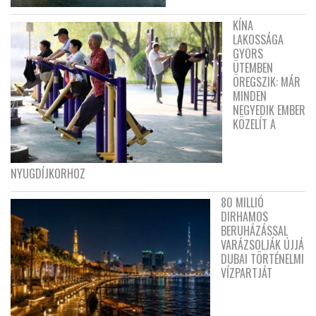
KÍNA
LAKOSSÁGA
GYORS
ÜTEMBEN
ÖREGSZIK: MÁR
MINDEN
NEGYEDIK EMBER
KÖZELÍT A
NYUGDÍJKORHOZ
80 MILLIÓ
DIRHAMOS
BERUHÁZÁSSAL
VARÁZSOLJÁK ÚJJÁ
DUBAI TÖRTÉNELMI
VÍZPARTJÁT