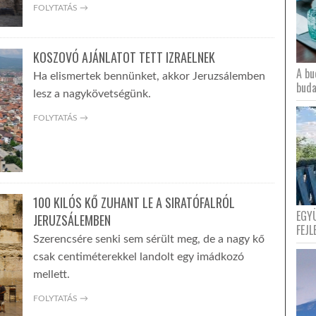
FOLYTATÁS →
KOSZOVÓ AJÁNLATOT TETT IZRAELNEK
A bu
Ha elismertek bennünket, akkor Jeruzsálemben
buda
lesz a nagykövetségünk.
FOLYTATÁS →
100 KILÓS KŐ ZUHANT LE A SIRATÓFALRÓL
EGY
JERUZSÁLEMBEN
FEJL
Szerencsére senki sem sérült meg, de a nagy kő
csak centiméterekkel landolt egy imádkozó
mellett.
FOLYTATÁS →