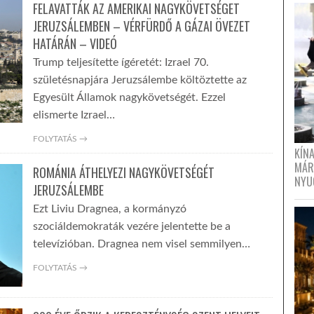
FELAVATTÁK AZ AMERIKAI NAGYKÖVETSÉGET
JERUZSÁLEMBEN – VÉRFÜRDŐ A GÁZAI ÖVEZET
HATÁRÁN – VIDEÓ
Trump teljesítette ígéretét: Izrael 70.
születésnapjára Jeruzsálembe költöztette az
Egyesült Államok nagykövetségét. Ezzel
elismerte Izrael…
FOLYTATÁS →
KÍN
MÁR
ROMÁNIA ÁTHELYEZI NAGYKÖVETSÉGÉT
NYU
JERUZSÁLEMBE
Ezt Liviu Dragnea, a kormányzó
szociáldemokraták vezére jelentette be a
televízióban. Dragnea nem visel semmilyen…
FOLYTATÁS →