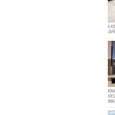
A K
JAPÁ
KÍN
ORS
INN