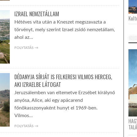
IZRAEL NEMZETÁLLAM
Kultu
Hétéves vita után a Kneszet megszavazta a
törvényt, mely szerint Izrael zsidó nemzetállam,
ahol az…
FOLYTATÁS →
DÉDANYJA SÍRJÁT IS FELKERESI VILMOS HERCEG,
AKI IZRAELBE LÁTOGAT
Jeruzsálemben van eltemetve Erzsébet királynő
anyósa, Alice, aki egy apácarend
főnökasszonyaként hunyt el 1969-ben.
Vilmos…
HAG
TAL
FOLYTATÁS →