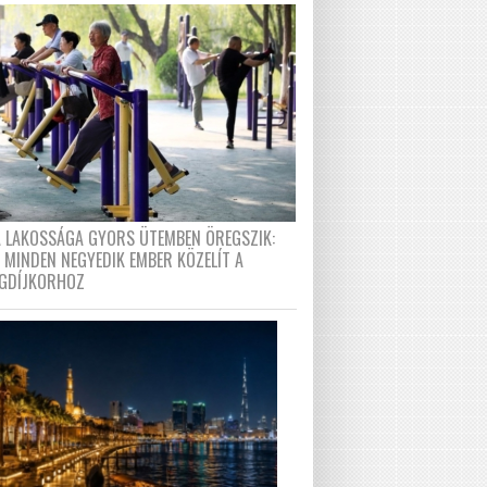
A LAKOSSÁGA GYORS ÜTEMBEN ÖREGSZIK:
 MINDEN NEGYEDIK EMBER KÖZELÍT A
GDÍJKORHOZ