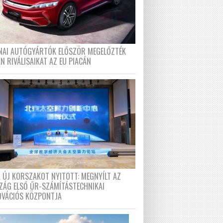
ÍNAI AUTÓGYÁRTÓK ELŐSZÖR MEGELŐZTÉK
N RIVÁLISAIKAT AZ EU PIACÁN
A ÚJ KORSZAKOT NYITOTT: MEGNYÍLT AZ
ZÁG ELSŐ ŰR-SZÁMÍTÁSTECHNIKAI
OVÁCIÓS KÖZPONTJA