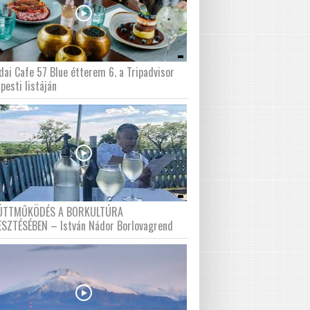
dai Cafe 57 Blue étterem 6. a Tripadvisor
pesti listáján
ÜTTMŰKÖDÉS A BORKULTÚRA
ESZTÉSÉBEN – István Nádor Borlovagrend