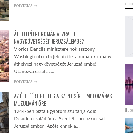
FOLYTATÁS →
ÁTTELEPÍTI-E ROMÁNIA IZRAELI
NAGYKÖVETSÉGÉT JERUZSÁLEMBE?
Viorica Dancila miniszterelnök asszony
Washingtonban bejelentette: a román kormány
áthelyezi nagykövetségét Jeruzsálembe!
Utánozva ezzel az…
FOLYTATÁS →
AZ ÉLETÉÉRT RETTEG A SZENT SÍR TEMPLOMÁNAK
MUZULMÁN ŐRE
Duba
1244-ben bízta Egyiptom szultánja Adib
Dzsudeh családjára a Szent Sír bronzkulcsát
Jeruzsálemben. Azóta ennek a…