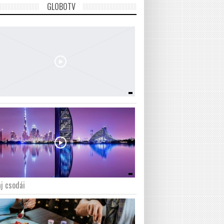
GLOBOTV
j csodái