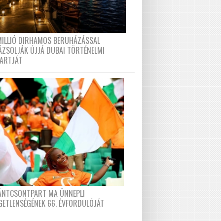
MILLIÓ DIRHAMOS BERUHÁZÁSSAL
ÁZSOLJÁK ÚJJÁ DUBAI TÖRTÉNELMI
PARTJÁT
FÁNTCSONTPART MA ÜNNEPLI
GETLENSÉGÉNEK 66. ÉVFORDULÓJÁT