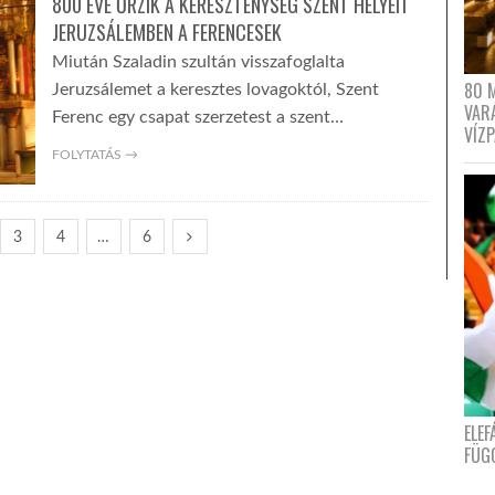
800 ÉVE ŐRZIK A KERESZTÉNYSÉG SZENT HELYEIT
JERUZSÁLEMBEN A FERENCESEK
Miután Szaladin szultán visszafoglalta
80 
Jeruzsálemet a keresztes lovagoktól, Szent
VAR
Ferenc egy csapat szerzetest a szent…
VÍZ
FOLYTATÁS →
3
4
…
6
ELE
FÜG