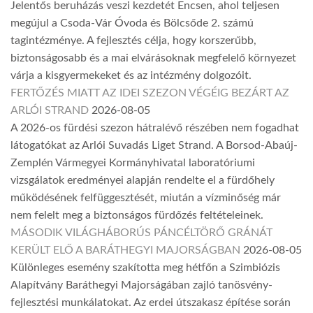
Jelentős beruházás veszi kezdetét Encsen, ahol teljesen
megújul a Csoda-Vár Óvoda és Bölcsőde 2. számú
tagintézménye. A fejlesztés célja, hogy korszerűbb,
biztonságosabb és a mai elvárásoknak megfelelő környezet
várja a kisgyermekeket és az intézmény dolgozóit.
FERTŐZÉS MIATT AZ IDEI SZEZON VÉGÉIG BEZÁRT AZ
ARLÓI STRAND
2026-08-05
A 2026-os fürdési szezon hátralévő részében nem fogadhat
látogatókat az Arlói Suvadás Liget Strand. A Borsod-Abaúj-
Zemplén Vármegyei Kormányhivatal laboratóriumi
vizsgálatok eredményei alapján rendelte el a fürdőhely
működésének felfüggesztését, miután a vízminőség már
nem felelt meg a biztonságos fürdőzés feltételeinek.
MÁSODIK VILÁGHÁBORÚS PÁNCÉLTÖRŐ GRÁNÁT
KERÜLT ELŐ A BARÁTHEGYI MAJORSÁGBAN
2026-08-05
Különleges esemény szakította meg hétfőn a Szimbiózis
Alapítvány Baráthegyi Majorságában zajló tanösvény-
fejlesztési munkálatokat. Az erdei útszakasz építése során