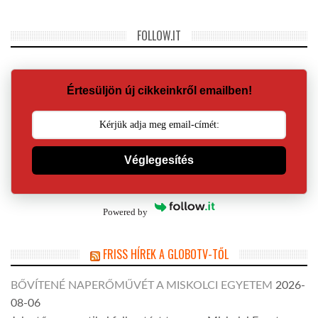
FOLLOW.IT
Értesüljön új cikkeinkről emailben!
Véglegesítés
Powered by
FRISS HÍREK A GLOBOTV-TŐL
BŐVÍTENÉ NAPERŐMŰVÉT A MISKOLCI EGYETEM
2026-
08-06