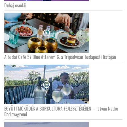
Dubaj csodái
LATIMO.HU
GLOBOBOOK
A budai Cafe 57 Blue étterem 6. a Tripadvisor budapesti listáján
EGYÜTTMŰKÖDÉS A BORKULTÚRA FEJLESZTÉSÉBEN – István Nádor
Borlovagrend