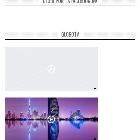
GLOBOPORT A FACEBOOKON!
TROPICALMAGAZIN
GLOBOTV
GLOBOTV
AFRIKA TUDÁSTÁR
A NAP SZÉPE
LINKTR.EE
GLOBOZSARU
DOBRAVERO.HU