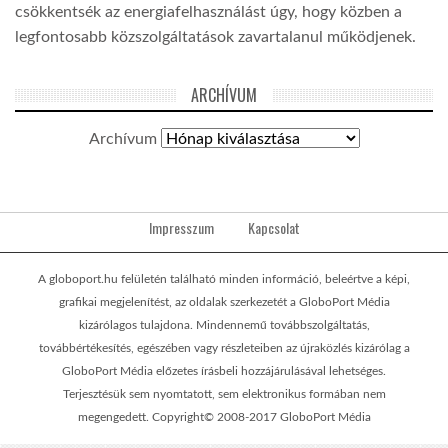
csökkentsék az energiafelhasználást úgy, hogy közben a
legfontosabb közszolgáltatások zavartalanul működjenek.
ARCHÍVUM
Archívum
Impresszum
Kapcsolat
A globoport.hu felületén található minden információ, beleértve a képi,
grafikai megjelenítést, az oldalak szerkezetét a GloboPort Média
kizárólagos tulajdona. Mindennemű továbbszolgáltatás,
továbbértékesítés, egészében vagy részleteiben az újraközlés kizárólag a
GloboPort Média előzetes írásbeli hozzájárulásával lehetséges.
Terjesztésük sem nyomtatott, sem elektronikus formában nem
megengedett. Copyright© 2008-2017 GloboPort Média