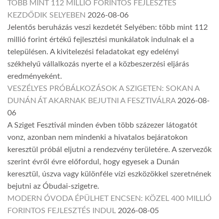
TÖBB MINT 112 MILLIÓ FORINTOS FEJLESZTÉS
KEZDŐDIK SELYEBEN
2026-08-06
Jelentős beruházás veszi kezdetét Selyében: több mint 112
millió forint értékű fejlesztési munkálatok indulnak el a
településen. A kivitelezési feladatokat egy edelényi
székhelyű vállalkozás nyerte el a közbeszerzési eljárás
eredményeként.
VESZÉLYES PRÓBÁLKOZÁSOK A SZIGETEN: SOKAN A
DUNÁN ÁT AKARNAK BEJUTNI A FESZTIVÁLRA
2026-08-
06
A Sziget Fesztivál minden évben több százezer látogatót
vonz, azonban nem mindenki a hivatalos bejáratokon
keresztül próbál eljutni a rendezvény területére. A szervezők
szerint évről évre előfordul, hogy egyesek a Dunán
keresztül, úszva vagy különféle vízi eszközökkel szeretnének
bejutni az Óbudai-szigetre.
MODERN ÓVODA ÉPÜLHET ENCSEN: KÖZEL 400 MILLIÓ
FORINTOS FEJLESZTÉS INDUL
2026-08-05