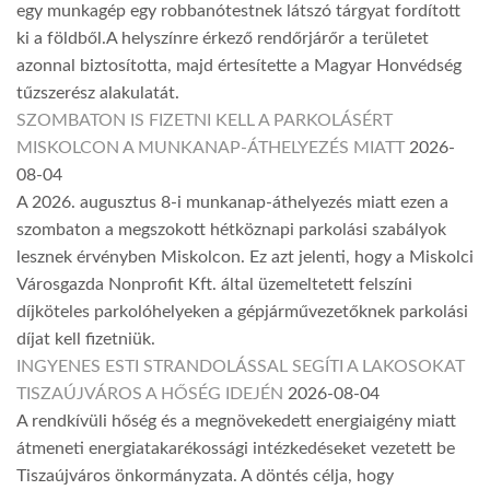
egy munkagép egy robbanótestnek látszó tárgyat fordított
ki a földből.A helyszínre érkező rendőrjárőr a területet
azonnal biztosította, majd értesítette a Magyar Honvédség
tűzszerész alakulatát.
SZOMBATON IS FIZETNI KELL A PARKOLÁSÉRT
MISKOLCON A MUNKANAP-ÁTHELYEZÉS MIATT
2026-
08-04
A 2026. augusztus 8-i munkanap-áthelyezés miatt ezen a
szombaton a megszokott hétköznapi parkolási szabályok
lesznek érvényben Miskolcon. Ez azt jelenti, hogy a Miskolci
Városgazda Nonprofit Kft. által üzemeltetett felszíni
díjköteles parkolóhelyeken a gépjárművezetőknek parkolási
díjat kell fizetniük.
INGYENES ESTI STRANDOLÁSSAL SEGÍTI A LAKOSOKAT
TISZAÚJVÁROS A HŐSÉG IDEJÉN
2026-08-04
A rendkívüli hőség és a megnövekedett energiaigény miatt
átmeneti energiatakarékossági intézkedéseket vezetett be
Tiszaújváros önkormányzata. A döntés célja, hogy