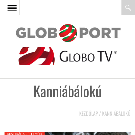
FŐOLDAL
AFRIKA
EURÓPA
Kanniábálokú
ÁZSIA
ÉSZAK-AMERIKA
KEZDŐLAP
/
KANNIÁBÁLOKÚ
LATIN-AMERIKA
AUSZTRÁLIA - ÉLETMÓD