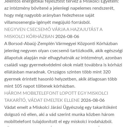
Jelentős energetikai fejlesztést tervez a Miskolci Egyetem:
az intézmény bővítené a jelenlegi napelemes rendszerét,
hogy még nagyobb arányban fedezhesse saját
villamosenergia-igényét megújuló forrásból.
NEGYVEN CSECSEMŐ VÁRJA A HAZAJUTÁST A
MISKOLCI KÓRHÁZBAN
2026-08-06
A Borsod-Abaúj-Zemplén Vármegyei Központi Kórházban
jelenleg negyven olyan csecsemő tartózkodik, akik egészségi
állapotuk alapján már elhagyhatnák az intézményt, azonban
családi vagy gyermekvédelmi okok miatt továbbra is kórházi
ellátásban maradnak. Országos szinten több mint 320
gyermek érintett hasonló helyzetben, akik átlagosan több
mint 105 napot töltenek kórházban.
HÁROM MOBILTELEFONT LOPOTT EGY MISKOLCI
TAKARÍTÓ, VÁDAT EMELTEK ELLENE
2026-08-06
Vádat emelt a Miskolci Járási Ügyészség egy takarítóként
dolgozó nő ellen, aki a vád szerint munka közben három
mobiltelefont tulajdonított el egy miskolci irodaházból.