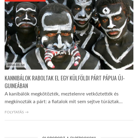
KÖZEL-KELET
AUSZTRÁLIA
A VILÁG ITTHON
2016-01-14
MÉDIA
KANNIBÁLOK RABOLTAK EL EGY KÜLFÖLDI PÁRT PÁPUA ÚJ-
GUINEÁBAN
A kanibálók megkötözték, meztelenre vetkőztették és
megkínozták a párt: a fiatalok mit sem sejtve túráztak…
GLOBOTV BP
FOLYTATÁS →
HÍR3D