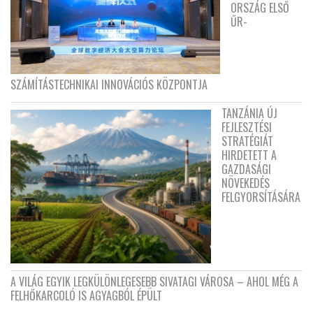
ORSZÁG ELSŐ
ŰR-
SZÁMÍTÁSTECHNIKAI INNOVÁCIÓS KÖZPONTJA
TANZÁNIA ÚJ
FEJLESZTÉSI
STRATÉGIÁT
HIRDETETT A
GAZDASÁGI
NÖVEKEDÉS
FELGYORSÍTÁSÁRA
A VILÁG EGYIK LEGKÜLÖNLEGESEBB SIVATAGI VÁROSA – AHOL MÉG A
FELHŐKARCOLÓ IS AGYAGBÓL ÉPÜLT