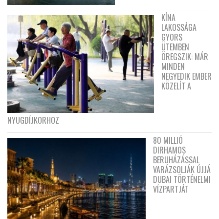
KÍNA
LAKOSSÁGA
GYORS
ÜTEMBEN
ÖREGSZIK: MÁR
MINDEN
NEGYEDIK EMBER
KÖZELÍT A
NYUGDÍJKORHOZ
80 MILLIÓ
DIRHAMOS
BERUHÁZÁSSAL
VARÁZSOLJÁK ÚJJÁ
DUBAI TÖRTÉNELMI
VÍZPARTJÁT