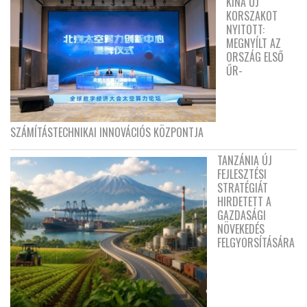
KÍNA ÚJ
KORSZAKOT
NYITOTT:
MEGNYÍLT AZ
ORSZÁG ELSŐ
ŰR-
SZÁMÍTÁSTECHNIKAI INNOVÁCIÓS KÖZPONTJA
TANZÁNIA ÚJ
FEJLESZTÉSI
STRATÉGIÁT
HIRDETETT A
GAZDASÁGI
NÖVEKEDÉS
FELGYORSÍTÁSÁRA