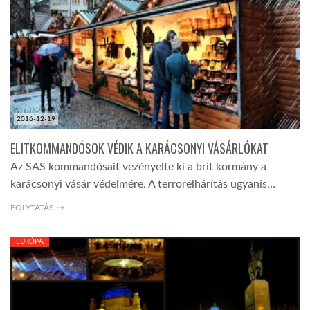
2016-12-19
ELITKOMMANDÓSOK VÉDIK A KARÁCSONYI VÁSÁRLÓKAT
Az SAS kommandósait vezényelte ki a brit kormány a
karácsonyi vásár védelmére. A terrorelhárítás ugyanis…
FOLYTATÁS →
EURÓPA