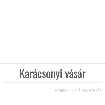
KÖZEL-KELET
AUSZTRÁLIA
A VILÁG ITTHON
MÉDIA
Karácsonyi vásár
GLOBOTV BP
KEZDŐLAP
/
KARÁCSONYI VÁSÁR
HÍR3D