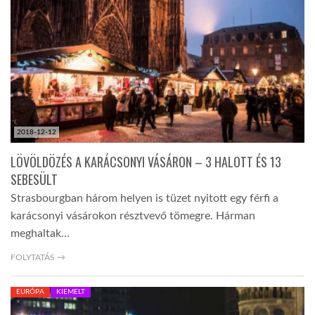
LATIMO.HU
GLOBOBOOK
2018-12-12
LÖVÖLDÖZÉS A KARÁCSONYI VÁSÁRON – 3 HALOTT ÉS 13
SEBESÜLT
Strasbourgban három helyen is tüzet nyitott egy férfi a
karácsonyi vásárokon résztvevő tömegre. Hárman
meghaltak…
FOLYTATÁS →
EURÓPA
KIEMELT