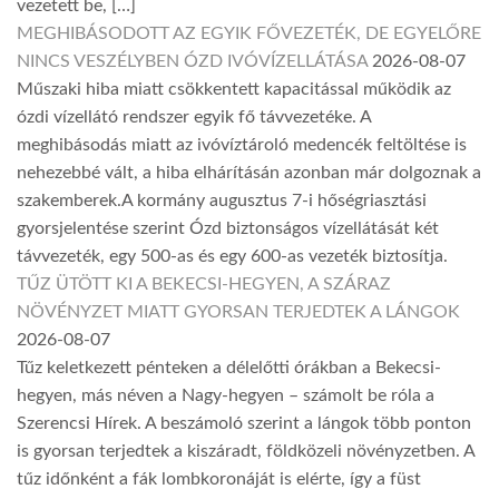
vezetett be, […]
MEGHIBÁSODOTT AZ EGYIK FŐVEZETÉK, DE EGYELŐRE
NINCS VESZÉLYBEN ÓZD IVÓVÍZELLÁTÁSA
2026-08-07
Műszaki hiba miatt csökkentett kapacitással működik az
ózdi vízellátó rendszer egyik fő távvezetéke. A
meghibásodás miatt az ivóvíztároló medencék feltöltése is
nehezebbé vált, a hiba elhárításán azonban már dolgoznak a
szakemberek.A kormány augusztus 7-i hőségriasztási
gyorsjelentése szerint Ózd biztonságos vízellátását két
távvezeték, egy 500-as és egy 600-as vezeték biztosítja.
TŰZ ÜTÖTT KI A BEKECSI-HEGYEN, A SZÁRAZ
NÖVÉNYZET MIATT GYORSAN TERJEDTEK A LÁNGOK
2026-08-07
Tűz keletkezett pénteken a délelőtti órákban a Bekecsi-
hegyen, más néven a Nagy-hegyen – számolt be róla a
Szerencsi Hírek. A beszámoló szerint a lángok több ponton
is gyorsan terjedtek a kiszáradt, földközeli növényzetben. A
tűz időnként a fák lombkoronáját is elérte, így a füst