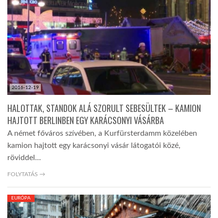
2016-12-19
HALOTTAK, STANDOK ALÁ SZORULT SEBESÜLTEK – KAMION
HAJTOTT BERLINBEN EGY KARÁCSONYI VÁSÁRBA
A német főváros szívében, a Kurfürsterdamm közelében
kamion hajtott egy karácsonyi vásár látogatói közé,
röviddel…
FOLYTATÁS →
EURÓPA