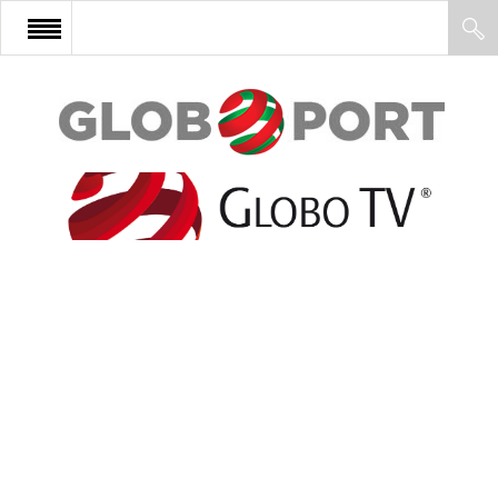
FŐOLDAL
AFRIKA
EURÓPA
ÁZSIA
ÉSZAK-AMERIKA
LATIN-AMERIKA