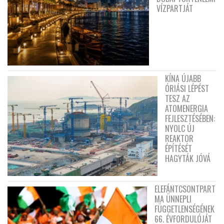
VÍZPARTJÁT
KÍNA ÚJABB
ÓRIÁSI LÉPÉST
TESZ AZ
ATOMENERGIA
FEJLESZTÉSÉBEN:
NYOLC ÚJ
REAKTOR
ÉPÍTÉSÉT
HAGYTÁK JÓVÁ
ELEFÁNTCSONTPART
MA ÜNNEPLI
FÜGGETLENSÉGÉNEK
66. ÉVFORDULÓJÁT