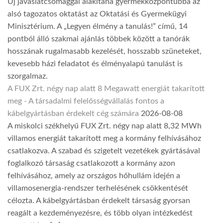
Új javaslatcsomaggal alakítaná gyermekközpontúbbá az
alsó tagozatos oktatást az Oktatási és Gyermekügyi
Minisztérium. A „Legyen élmény a tanulás!” című, 14
pontból álló szakmai ajánlás többek között a tanórák
hosszának rugalmasabb kezelését, hosszabb szüneteket,
kevesebb házi feladatot és élményalapú tanulást is
szorgalmaz.
A FUX Zrt. négy nap alatt 8 Megawatt energiát takarított
meg - A társadalmi felelősségvállalás fontos a
kábelgyártásban érdekelt cég számára
2026-08-08
A miskolci székhelyű FUX Zrt. négy nap alatt 8,32 MWh
villamos energiát takarított meg a kormány felhívásához
csatlakozva. A szabad és szigetelt vezetékek gyártásával
foglalkozó társaság csatlakozott a kormány azon
felhívásához, amely az országos hőhullám idején a
villamosenergia-rendszer terhelésének csökkentését
célozta. A kábelgyártásban érdekelt társaság gyorsan
reagált a kezdeményezésre, és több olyan intézkedést