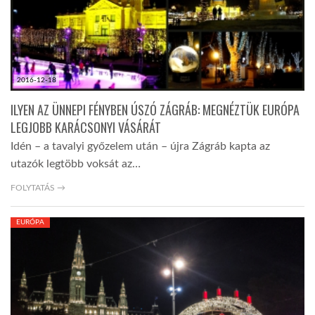
2016-12-18
ILYEN AZ ÜNNEPI FÉNYBEN ÚSZÓ ZÁGRÁB: MEGNÉZTÜK EURÓPA
LEGJOBB KARÁCSONYI VÁSÁRÁT
Idén – a tavalyi győzelem után – újra Zágráb kapta az
utazók legtöbb voksát az…
FOLYTATÁS →
EURÓPA