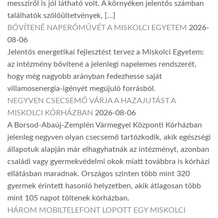
messziről is jól látható volt. A környéken jelentős számban
találhatók szőlőültetvények, […]
BŐVÍTENÉ NAPERŐMŰVÉT A MISKOLCI EGYETEM
2026-
08-06
Jelentős energetikai fejlesztést tervez a Miskolci Egyetem:
az intézmény bővítené a jelenlegi napelemes rendszerét,
hogy még nagyobb arányban fedezhesse saját
villamosenergia-igényét megújuló forrásból.
NEGYVEN CSECSEMŐ VÁRJA A HAZAJUTÁST A
MISKOLCI KÓRHÁZBAN
2026-08-06
A Borsod-Abaúj-Zemplén Vármegyei Központi Kórházban
jelenleg negyven olyan csecsemő tartózkodik, akik egészségi
állapotuk alapján már elhagyhatnák az intézményt, azonban
családi vagy gyermekvédelmi okok miatt továbbra is kórházi
ellátásban maradnak. Országos szinten több mint 320
gyermek érintett hasonló helyzetben, akik átlagosan több
mint 105 napot töltenek kórházban.
HÁROM MOBILTELEFONT LOPOTT EGY MISKOLCI