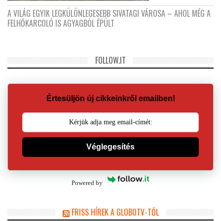
A VILÁG EGYIK LEGKÜLÖNLEGESEBB SIVATAGI VÁROSA – AHOL MÉG A
FELHŐKARCOLÓ IS AGYAGBÓL ÉPÜLT
FOLLOW.IT
Értesüljön új cikkeinkről emailben!
Véglegesítés
Powered by
FRISS HÍREK A GLOBOTV-TŐL