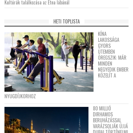
Kultúrák találkozása az Etna lábánál
HETI TOPLISTA
KÍNA
LAKOSSÁGA
GYORS
ÜTEMBEN
ÖREGSZIK: MÁR
MINDEN
NEGYEDIK EMBER
KÖZELÍT A
NYUGDÍJKORHOZ
80 MILLIÓ
DIRHAMOS
BERUHÁZÁSSAL
VARÁZSOLJÁK ÚJJÁ
DUBAI TÖRTÉNELMI