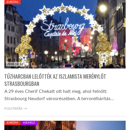
EURÓPA
TROPICALMAGAZIN
GLOBOTV
AFRIKA TUDÁSTÁR
2018-12-14
A NAP SZÉPE
TŰZHARCBAN LELŐTTÉK AZ ISZLAMISTA MERÉNYLŐT
STRASBOURGBAN
LINKTR.EE
A 29 éves Cherif Chekatt ott halt meg, ahol felnőtt:
Strasbourg Neudorf városrészében. A terrorelhárítás…
GLOBOZSARU
FOLYTATÁS →
EURÓPA
KIEMELT
DOBRAVERO.HU