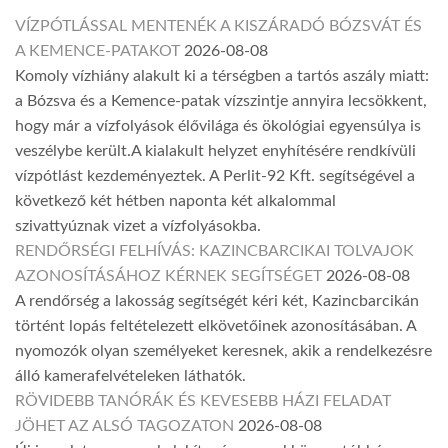
VÍZPÓTLÁSSAL MENTENÉK A KISZÁRADÓ BÓZSVÁT ÉS
A KEMENCE-PATAKOT
2026-08-08
Komoly vízhiány alakult ki a térségben a tartós aszály miatt:
a Bózsva és a Kemence-patak vízszintje annyira lecsökkent,
hogy már a vízfolyások élővilága és ökológiai egyensúlya is
veszélybe került.A kialakult helyzet enyhítésére rendkívüli
vízpótlást kezdeményeztek. A Perlit-92 Kft. segítségével a
következő két hétben naponta két alkalommal
szivattyúznak vizet a vízfolyásokba.
RENDŐRSÉGI FELHÍVÁS: KAZINCBARCIKAI TOLVAJOK
AZONOSÍTÁSÁHOZ KÉRNEK SEGÍTSÉGET
2026-08-08
A rendőrség a lakosság segítségét kéri két, Kazincbarcikán
történt lopás feltételezett elkövetőinek azonosításában. A
nyomozók olyan személyeket keresnek, akik a rendelkezésre
álló kamerafelvételeken láthatók.
RÖVIDEBB TANÓRÁK ÉS KEVESEBB HÁZI FELADAT
JÖHET AZ ALSÓ TAGOZATON
2026-08-08