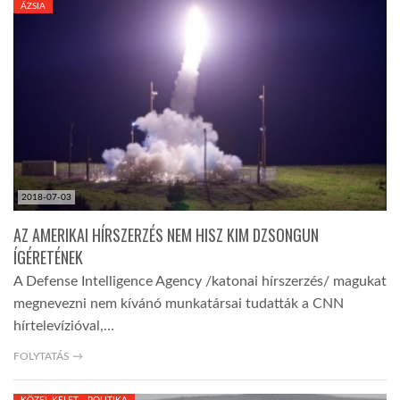
ÁZSIA
TROPICALMAGAZIN
GLOBOTV
AFRIKA TUDÁSTÁR
2018-07-03
A NAP SZÉPE
AZ AMERIKAI HÍRSZERZÉS NEM HISZ KIM DZSONGUN
ÍGÉRETÉNEK
LINKTR.EE
A Defense Intelligence Agency /katonai hírszerzés/ magukat
megnevezni nem kívánó munkatársai tudatták a CNN
GLOBOZSARU
hírtelevízióval,…
FOLYTATÁS →
DOBRAVERO.HU
KÖZEL-KELET - POLITIKA