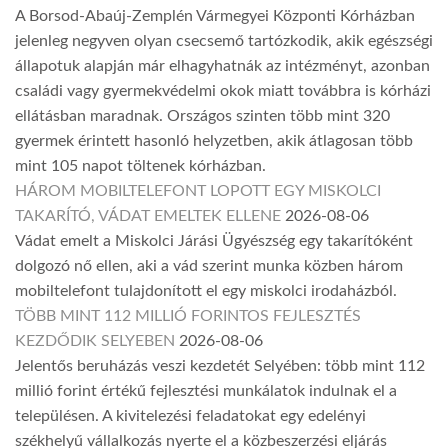
A Borsod-Abaúj-Zemplén Vármegyei Központi Kórházban
jelenleg negyven olyan csecsemő tartózkodik, akik egészségi
állapotuk alapján már elhagyhatnák az intézményt, azonban
családi vagy gyermekvédelmi okok miatt továbbra is kórházi
ellátásban maradnak. Országos szinten több mint 320
gyermek érintett hasonló helyzetben, akik átlagosan több
mint 105 napot töltenek kórházban.
HÁROM MOBILTELEFONT LOPOTT EGY MISKOLCI
TAKARÍTÓ, VÁDAT EMELTEK ELLENE
2026-08-06
Vádat emelt a Miskolci Járási Ügyészség egy takarítóként
dolgozó nő ellen, aki a vád szerint munka közben három
mobiltelefont tulajdonított el egy miskolci irodaházból.
TÖBB MINT 112 MILLIÓ FORINTOS FEJLESZTÉS
KEZDŐDIK SELYEBEN
2026-08-06
Jelentős beruházás veszi kezdetét Selyében: több mint 112
millió forint értékű fejlesztési munkálatok indulnak el a
településen. A kivitelezési feladatokat egy edelényi
székhelyű vállalkozás nyerte el a közbeszerzési eljárás