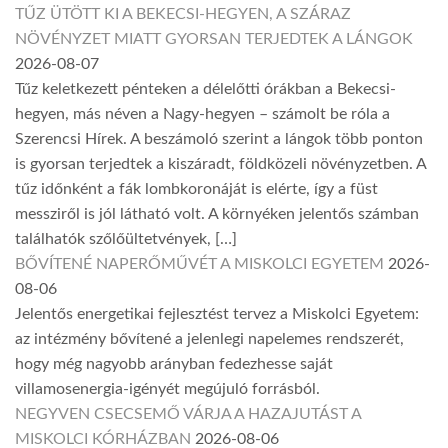
TŰZ ÜTÖTT KI A BEKECSI-HEGYEN, A SZÁRAZ
NÖVÉNYZET MIATT GYORSAN TERJEDTEK A LÁNGOK
2026-08-07
Tűz keletkezett pénteken a délelőtti órákban a Bekecsi-
hegyen, más néven a Nagy-hegyen – számolt be róla a
Szerencsi Hírek. A beszámoló szerint a lángok több ponton
is gyorsan terjedtek a kiszáradt, földközeli növényzetben. A
tűz időnként a fák lombkoronáját is elérte, így a füst
messziről is jól látható volt. A környéken jelentős számban
találhatók szőlőültetvények, […]
BŐVÍTENÉ NAPERŐMŰVÉT A MISKOLCI EGYETEM
2026-
08-06
Jelentős energetikai fejlesztést tervez a Miskolci Egyetem:
az intézmény bővítené a jelenlegi napelemes rendszerét,
hogy még nagyobb arányban fedezhesse saját
villamosenergia-igényét megújuló forrásból.
NEGYVEN CSECSEMŐ VÁRJA A HAZAJUTÁST A
MISKOLCI KÓRHÁZBAN
2026-08-06