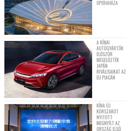
OPERAHÁZA
A KÍNAI
AUTÓGYÁRTÓK
ELŐSZÖR
MEGELŐZTÉK
JAPÁN
RIVÁLISAIKAT AZ
EU PIACÁN
KÍNA ÚJ
KORSZAKOT
NYITOTT:
MEGNYÍLT AZ
ORSZÁG ELSŐ