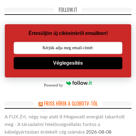
FOLLOW.IT
Értesüljön új cikkeinkről emailben!
Véglegesítés
Powered by
FRISS HÍREK A GLOBOTV-TŐL
A FUX Zrt. négy nap alatt 8 Megawatt energiát takarított
meg - A társadalmi felelősségvállalás fontos a
kábelgyártásban érdekelt cég számára
2026-08-08