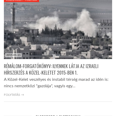
LATIMO.HU
GLOBOBOOK
2015-01-11
RÉMÁLOM-FORGATÓKÖNYV: ILYENNEK LÁTJA AZ IZRAELI
HÍRSZERZÉS A KÖZEL-KELETET 2015-BEN 1.
A Közel-Kelet veszélyes és instabil térség marad az idén is:
nincs nemzetközi "gazdája", vagyis egy…
FOLYTATÁS →