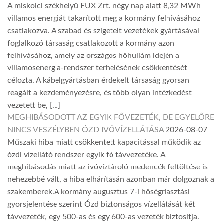
A miskolci székhelyű FUX Zrt. négy nap alatt 8,32 MWh
villamos energiát takarított meg a kormány felhívásához
csatlakozva. A szabad és szigetelt vezetékek gyártásával
foglalkozó társaság csatlakozott a kormány azon
felhívásához, amely az országos hőhullám idején a
villamosenergia-rendszer terhelésének csökkentését
célozta. A kábelgyártásban érdekelt társaság gyorsan
reagált a kezdeményezésre, és több olyan intézkedést
vezetett be, […]
MEGHIBÁSODOTT AZ EGYIK FŐVEZETÉK, DE EGYELŐRE
NINCS VESZÉLYBEN ÓZD IVÓVÍZELLÁTÁSA
2026-08-07
Műszaki hiba miatt csökkentett kapacitással működik az
ózdi vízellátó rendszer egyik fő távvezetéke. A
meghibásodás miatt az ivóvíztároló medencék feltöltése is
nehezebbé vált, a hiba elhárításán azonban már dolgoznak a
szakemberek.A kormány augusztus 7-i hőségriasztási
gyorsjelentése szerint Ózd biztonságos vízellátását két
távvezeték, egy 500-as és egy 600-as vezeték biztosítja.