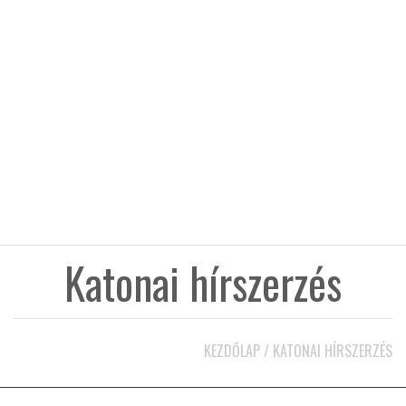
KÖZEL-KELET
AUSZTRÁLIA
A VILÁG ITTHON
MÉDIA
Katonai hírszerzés
GLOBOTV BP
KEZDŐLAP
/
KATONAI HÍRSZERZÉS
HÍR3D