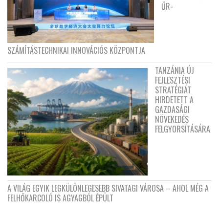
ŰR-
SZÁMÍTÁSTECHNIKAI INNOVÁCIÓS KÖZPONTJA
TANZÁNIA ÚJ
FEJLESZTÉSI
STRATÉGIÁT
HIRDETETT A
GAZDASÁGI
NÖVEKEDÉS
FELGYORSÍTÁSÁRA
A VILÁG EGYIK LEGKÜLÖNLEGESEBB SIVATAGI VÁROSA – AHOL MÉG A
FELHŐKARCOLÓ IS AGYAGBÓL ÉPÜLT