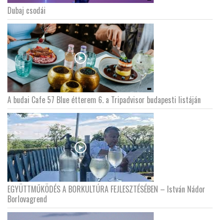
Dubaj csodái
A budai Cafe 57 Blue étterem 6. a Tripadvisor budapesti listáján
EGYÜTTMŰKÖDÉS A BORKULTÚRA FEJLESZTÉSÉBEN – István Nádor
Borlovagrend