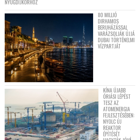
NYUGDÍJKORHOZ
80 MILLIÓ
DIRHAMOS
BERUHÁZÁSSAL
VARÁZSOLJÁK ÚJJÁ
DUBAI TÖRTÉNELMI
VÍZPARTJÁT
KÍNA ÚJABB
ÓRIÁSI LÉPÉST
TESZ AZ
ATOMENERGIA
FEJLESZTÉSÉBEN:
NYOLC ÚJ
REAKTOR
ÉPÍTÉSÉT