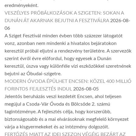
eredményeként.
VESZÉLYES PRÓBÁLKOZÁSOK A SZIGETEN: SOKAN A
DUNÁN ÁT AKARNAK BEJUTNI A FESZTIVÁLRA
2026-08-
06
A Sziget Fesztivál minden évben több százezer látogatót
vonz, azonban nem mindenki a hivatalos bejáratokon
keresztül próbál eljutni a rendezvény területére. A szervezők
szerint évről évre előfordul, hogy egyesek a Dunán
keresztül, úszva vagy különféle vízi eszközökkel szeretnének
bejutni az Óbudai-szigetre.
MODERN ÓVODA ÉPÜLHET ENCSEN: KÖZEL 400 MILLIÓ
FORINTOS FEJLESZTÉS INDUL
2026-08-05
Jelentős beruházás veszi kezdetét Encsen, ahol teljesen
megújul a Csoda-Vár Óvoda és Bölcsőde 2. számú
tagintézménye. A fejlesztés célja, hogy korszerűbb,
biztonságosabb és a mai elvárásoknak megfelelő környezet
várja a kisgyermekeket és az intézmény dolgozóit.
FERTŐZÉS MIATT AZ IDEI SZEZON VÉGÉIG BEZÁRT AZ