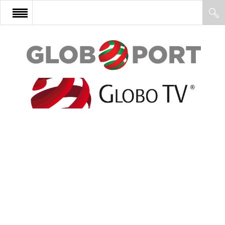
FŐOLDAL
AFRIKA
EURÓPA
ÁZSIA
ÉSZAK-AMERIKA
LATIN-AMERIKA