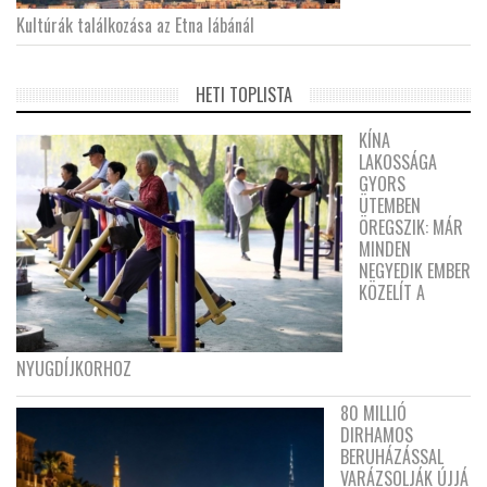
Kultúrák találkozása az Etna lábánál
HETI TOPLISTA
KÍNA
LAKOSSÁGA
GYORS
ÜTEMBEN
ÖREGSZIK: MÁR
MINDEN
NEGYEDIK EMBER
KÖZELÍT A
NYUGDÍJKORHOZ
80 MILLIÓ
DIRHAMOS
BERUHÁZÁSSAL
VARÁZSOLJÁK ÚJJÁ