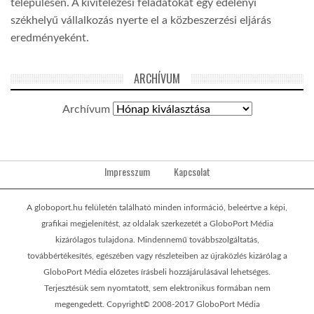
településen. A kivitelezési feladatokat egy edelényi
székhelyű vállalkozás nyerte el a közbeszerzési eljárás
eredményeként.
ARCHÍVUM
Archívum
Impresszum
Kapcsolat
A globoport.hu felületén található minden információ, beleértve a képi,
grafikai megjelenítést, az oldalak szerkezetét a GloboPort Média
kizárólagos tulajdona. Mindennemű továbbszolgáltatás,
továbbértékesítés, egészében vagy részleteiben az újraközlés kizárólag a
GloboPort Média előzetes írásbeli hozzájárulásával lehetséges.
Terjesztésük sem nyomtatott, sem elektronikus formában nem
megengedett. Copyright© 2008-2017 GloboPort Média