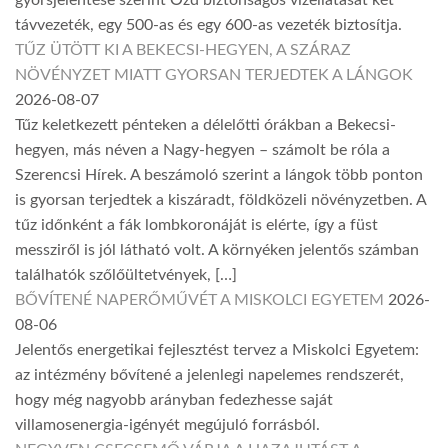
távvezeték, egy 500-as és egy 600-as vezeték biztosítja.
TŰZ ÜTÖTT KI A BEKECSI-HEGYEN, A SZÁRAZ
NÖVÉNYZET MIATT GYORSAN TERJEDTEK A LÁNGOK
2026-08-07
Tűz keletkezett pénteken a délelőtti órákban a Bekecsi-
hegyen, más néven a Nagy-hegyen – számolt be róla a
Szerencsi Hírek. A beszámoló szerint a lángok több ponton
is gyorsan terjedtek a kiszáradt, földközeli növényzetben. A
tűz időnként a fák lombkoronáját is elérte, így a füst
messziről is jól látható volt. A környéken jelentős számban
találhatók szőlőültetvények, […]
BŐVÍTENÉ NAPERŐMŰVÉT A MISKOLCI EGYETEM
2026-
08-06
Jelentős energetikai fejlesztést tervez a Miskolci Egyetem:
az intézmény bővítené a jelenlegi napelemes rendszerét,
hogy még nagyobb arányban fedezhesse saját
villamosenergia-igényét megújuló forrásból.