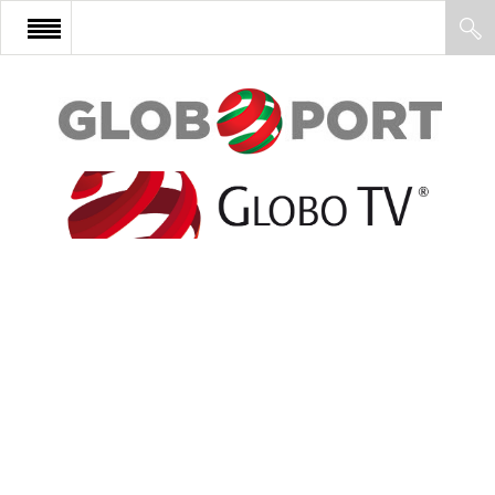
FŐOLDAL
AFRIKA
EURÓPA
ÁZSIA
ÉSZAK-AMERIKA
LATIN-AMERIKA