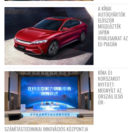
A KÍNAI
AUTÓGYÁRTÓK
ELŐSZÖR
MEGELŐZTÉK
JAPÁN
RIVÁLISAIKAT AZ
EU PIACÁN
KÍNA ÚJ
KORSZAKOT
NYITOTT:
MEGNYÍLT AZ
ORSZÁG ELSŐ
ŰR-
SZÁMÍTÁSTECHNIKAI INNOVÁCIÓS KÖZPONTJA