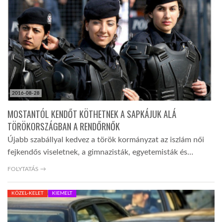
LATIMO.HU
GLOBOBOOK
2016-08-28
MOSTANTÓL KENDŐT KÖTHETNEK A SAPKÁJUK ALÁ
TÖRÖKORSZÁGBAN A RENDŐRNŐK
Újabb szabállyal kedvez a török kormányzat az iszlám női
fejkendős viseletnek, a gimnazisták, egyetemisták és…
FOLYTATÁS →
KÖZEL-KELET
KIEMELT