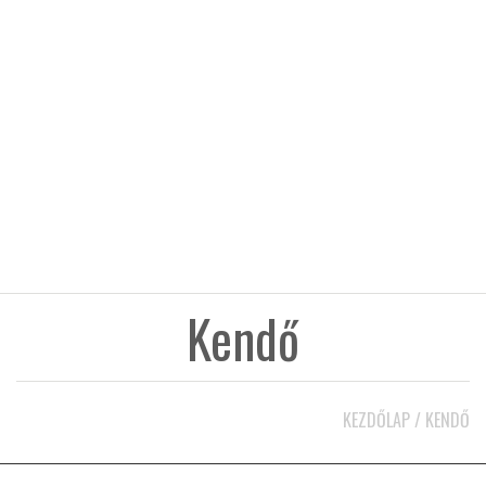
KÖZEL-KELET
AUSZTRÁLIA
A VILÁG ITTHON
MÉDIA
Kendő
GLOBOTV BP
KEZDŐLAP
/
KENDŐ
HÍR3D