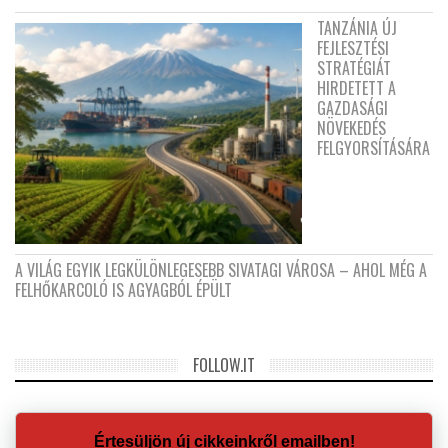
TANZÁNIA ÚJ
FEJLESZTÉSI
STRATÉGIÁT
HIRDETETT A
GAZDASÁGI
NÖVEKEDÉS
FELGYORSÍTÁSÁRA
A VILÁG EGYIK LEGKÜLÖNLEGESEBB SIVATAGI VÁROSA – AHOL MÉG A
FELHŐKARCOLÓ IS AGYAGBÓL ÉPÜLT
FOLLOW.IT
Értesüljön új cikkeinkről emailben!