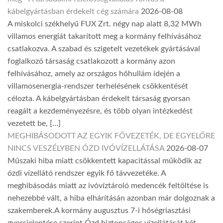
kábelgyártásban érdekelt cég számára
2026-08-08
A miskolci székhelyű FUX Zrt. négy nap alatt 8,32 MWh
villamos energiát takarított meg a kormány felhívásához
csatlakozva. A szabad és szigetelt vezetékek gyártásával
foglalkozó társaság csatlakozott a kormány azon
felhívásához, amely az országos hőhullám idején a
villamosenergia-rendszer terhelésének csökkentését
célozta. A kábelgyártásban érdekelt társaság gyorsan
reagált a kezdeményezésre, és több olyan intézkedést
vezetett be, […]
MEGHIBÁSODOTT AZ EGYIK FŐVEZETÉK, DE EGYELŐRE
NINCS VESZÉLYBEN ÓZD IVÓVÍZELLÁTÁSA
2026-08-07
Műszaki hiba miatt csökkentett kapacitással működik az
ózdi vízellátó rendszer egyik fő távvezetéke. A
meghibásodás miatt az ivóvíztároló medencék feltöltése is
nehezebbé vált, a hiba elhárításán azonban már dolgoznak a
szakemberek.A kormány augusztus 7-i hőségriasztási
gyorsjelentése szerint Ózd biztonságos vízellátását két