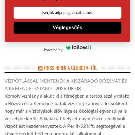
Véglegesítés
Powered by
FRISS HÍREK A GLOBOTV-TŐL
VÍZPÓTLÁSSAL MENTENÉK A KISZÁRADÓ BÓZSVÁT ÉS
A KEMENCE-PATAKOT
2026-08-08
Komoly vízhiány alakult ki a térségben a tartós aszály miatt:
a Bózsva és a Kemence-patak vízszintje annyira lecsökkent,
hogy már a vízfolyások élővilága és ökológiai egyensúlya is
veszélybe került.A kialakult helyzet enyhítésére rendkívüli
vízpótlást kezdeményeztek. A Perlit-92 Kft. segítségével a
következő két hétben naponta két alkalommal