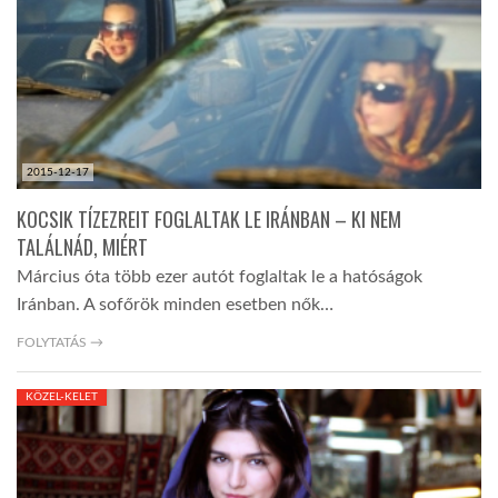
2015-12-17
KOCSIK TÍZEZREIT FOGLALTAK LE IRÁNBAN – KI NEM
TALÁLNÁD, MIÉRT
Március óta több ezer autót foglaltak le a hatóságok
Iránban. A sofőrök minden esetben nők…
FOLYTATÁS →
KÖZEL-KELET