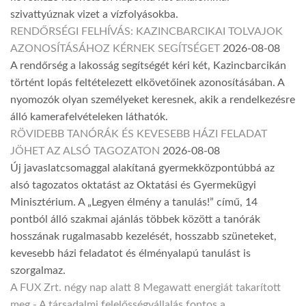
szivattyúznak vizet a vízfolyásokba.
RENDŐRSÉGI FELHÍVÁS: KAZINCBARCIKAI TOLVAJOK
AZONOSÍTÁSÁHOZ KÉRNEK SEGÍTSÉGET
2026-08-08
A rendőrség a lakosság segítségét kéri két, Kazincbarcikán
történt lopás feltételezett elkövetőinek azonosításában. A
nyomozók olyan személyeket keresnek, akik a rendelkezésre
álló kamerafelvételeken láthatók.
RÖVIDEBB TANÓRÁK ÉS KEVESEBB HÁZI FELADAT
JÖHET AZ ALSÓ TAGOZATON
2026-08-08
Új javaslatcsomaggal alakítaná gyermekközpontúbbá az
alsó tagozatos oktatást az Oktatási és Gyermekügyi
Minisztérium. A „Legyen élmény a tanulás!” című, 14
pontból álló szakmai ajánlás többek között a tanórák
hosszának rugalmasabb kezelését, hosszabb szüneteket,
kevesebb házi feladatot és élményalapú tanulást is
szorgalmaz.
A FUX Zrt. négy nap alatt 8 Megawatt energiát takarított
meg - A társadalmi felelősségvállalás fontos a