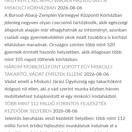
NEGYVEN CSECSEMŐ VÁRJA A HAZAJUTÁST A
MISKOLCI KÓRHÁZBAN
2026-08-06
A Borsod-Abaúj-Zemplén Vármegyei Központi Kórházban
jelenleg negyven olyan csecsemő tartózkodik, akik egészségi
állapotuk alapján már elhagyhatnák az intézményt, azonban
családi vagy gyermekvédelmi okok miatt továbbra is kórházi
ellátásban maradnak. Országos szinten több mint 320
gyermek érintett hasonló helyzetben, akik átlagosan több
mint 105 napot töltenek kórházban.
HÁROM MOBILTELEFONT LOPOTT EGY MISKOLCI
TAKARÍTÓ, VÁDAT EMELTEK ELLENE
2026-08-06
Vádat emelt a Miskolci Járási Ügyészség egy takarítóként
dolgozó nő ellen, aki a vád szerint munka közben három
mobiltelefont tulajdonított el egy miskolci irodaházból.
TÖBB MINT 112 MILLIÓ FORINTOS FEJLESZTÉS
KEZDŐDIK SELYEBEN
2026-08-06
Jelentős beruházás veszi kezdetét Selyében: több mint 112
millió forint értékű fejlesztési munkálatok indulnak el a