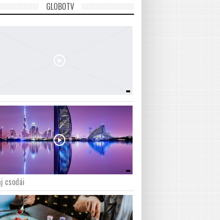
GLOBOTV
j csodái