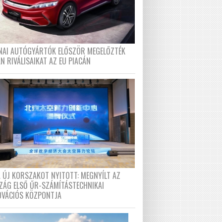
ÍNAI AUTÓGYÁRTÓK ELŐSZÖR MEGELŐZTÉK
N RIVÁLISAIKAT AZ EU PIACÁN
A ÚJ KORSZAKOT NYITOTT: MEGNYÍLT AZ
ZÁG ELSŐ ŰR-SZÁMÍTÁSTECHNIKAI
OVÁCIÓS KÖZPONTJA