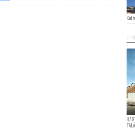
Kultu
HAG
TAL