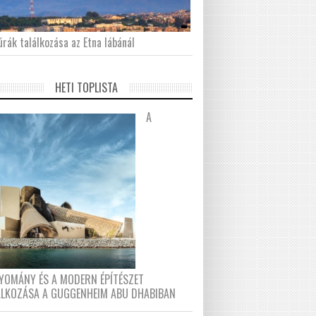
́rák találkozása az Etna lábánál
HETI TOPLISTA
A
YOMÁNY ÉS A MODERN ÉPÍTÉSZET
ÁLKOZÁSA A GUGGENHEIM ABU DHABIBAN