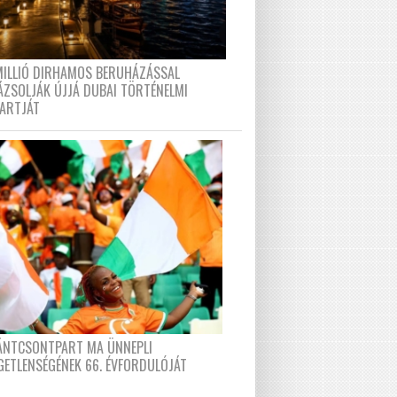
MILLIÓ DIRHAMOS BERUHÁZÁSSAL
ÁZSOLJÁK ÚJJÁ DUBAI TÖRTÉNELMI
PARTJÁT
FÁNTCSONTPART MA ÜNNEPLI
GETLENSÉGÉNEK 66. ÉVFORDULÓJÁT