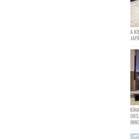
A K
JAPÁ
KÍN
ORS
INN