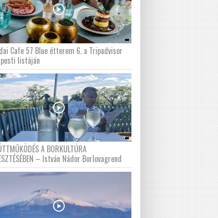
dai Cafe 57 Blue étterem 6. a Tripadvisor
pesti listáján
ÜTTMŰKÖDÉS A BORKULTÚRA
ESZTÉSÉBEN – István Nádor Borlovagrend