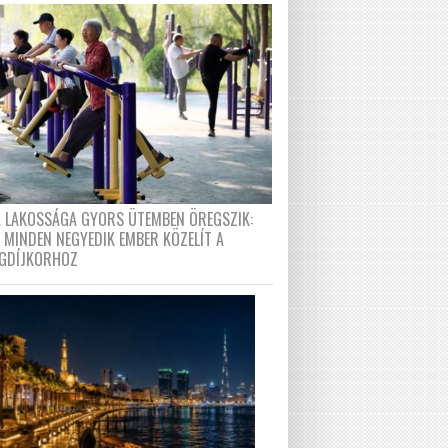
A LAKOSSÁGA GYORS ÜTEMBEN ÖREGSZIK:
 MINDEN NEGYEDIK EMBER KÖZELÍT A
GDÍJKORHOZ