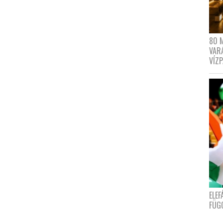
80 
VAR
VÍZ
ELE
FÜG