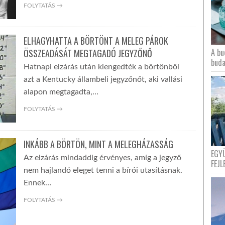
FOLYTATÁS →
ELHAGYHATTA A BÖRTÖNT A MELEG PÁROK
A bu
ÖSSZEADÁSÁT MEGTAGADÓ JEGYZŐNŐ
buda
Hatnapi elzárás után kiengedték a börtönből
azt a Kentucky állambeli jegyzőnőt, aki vallási
alapon megtagadta,…
FOLYTATÁS →
INKÁBB A BÖRTÖN, MINT A MELEGHÁZASSÁG
EGY
Az elzárás mindaddig érvényes, amíg a jegyző
FEJL
nem hajlandó eleget tenni a bírói utasításnak.
Ennek…
FOLYTATÁS →