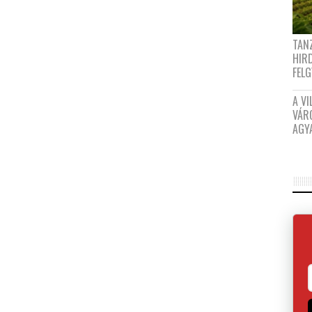
TANZ
HIR
FEL
A VI
VÁR
AGY