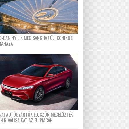
6-BAN NYÍLIK MEG SANGHAJ ÚJ IKONIKUS
RAHÁZA
ÍNAI AUTÓGYÁRTÓK ELŐSZÖR MEGELŐZTÉK
N RIVÁLISAIKAT AZ EU PIACÁN