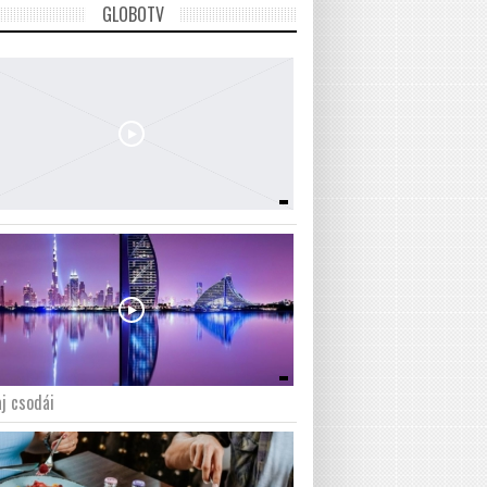
GLOBOTV
j csodái