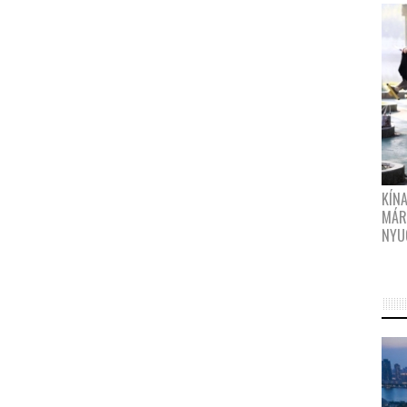
KÍN
MÁR
NYU