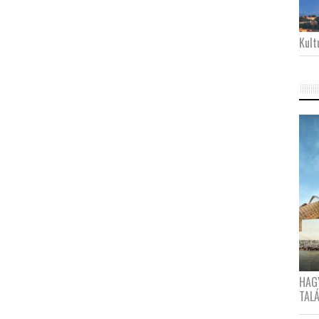
Kultu
HAG
TAL