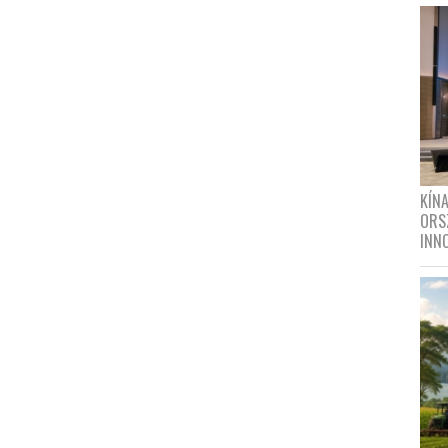
KÍN
ORS
INN