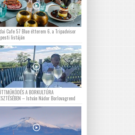
dai Cafe 57 Blue étterem 6. a Tripadvisor
pesti listáján
ÜTTMŰKÖDÉS A BORKULTÚRA
ESZTÉSÉBEN – István Nádor Borlovagrend