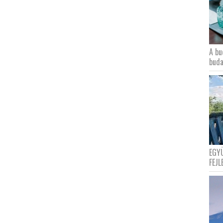
A bu
buda
EGY
FEJL