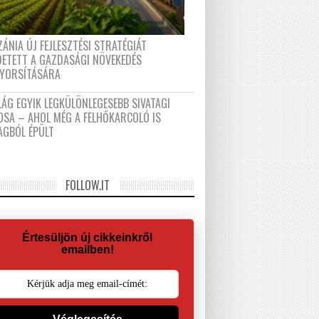
ÁNIA ÚJ FEJLESZTÉSI STRATÉGIÁT
DETETT A GAZDASÁGI NÖVEKEDÉS
GYORSÍTÁSÁRA
LÁG EGYIK LEGKÜLÖNLEGESEBB SIVATAGI
OSA – AHOL MÉG A FELHŐKARCOLÓ IS
AGBÓL ÉPÜLT
FOLLOW.IT
Értesüljön új cikkeinkről
emailben!