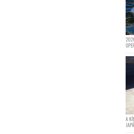
202
OPE
A K
JAPÁ