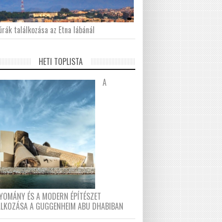
́rák találkozása az Etna lábánál
HETI TOPLISTA
A
YOMÁNY ÉS A MODERN ÉPÍTÉSZET
ÁLKOZÁSA A GUGGENHEIM ABU DHABIBAN