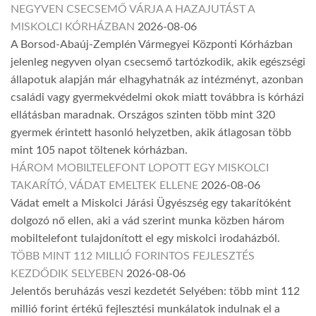
NEGYVEN CSECSEMŐ VÁRJA A HAZAJUTÁST A
MISKOLCI KÓRHÁZBAN
2026-08-06
A Borsod-Abaúj-Zemplén Vármegyei Központi Kórházban
jelenleg negyven olyan csecsemő tartózkodik, akik egészségi
állapotuk alapján már elhagyhatnák az intézményt, azonban
családi vagy gyermekvédelmi okok miatt továbbra is kórházi
ellátásban maradnak. Országos szinten több mint 320
gyermek érintett hasonló helyzetben, akik átlagosan több
mint 105 napot töltenek kórházban.
HÁROM MOBILTELEFONT LOPOTT EGY MISKOLCI
TAKARÍTÓ, VÁDAT EMELTEK ELLENE
2026-08-06
Vádat emelt a Miskolci Járási Ügyészség egy takarítóként
dolgozó nő ellen, aki a vád szerint munka közben három
mobiltelefont tulajdonított el egy miskolci irodaházból.
TÖBB MINT 112 MILLIÓ FORINTOS FEJLESZTÉS
KEZDŐDIK SELYEBEN
2026-08-06
Jelentős beruházás veszi kezdetét Selyében: több mint 112
millió forint értékű fejlesztési munkálatok indulnak el a