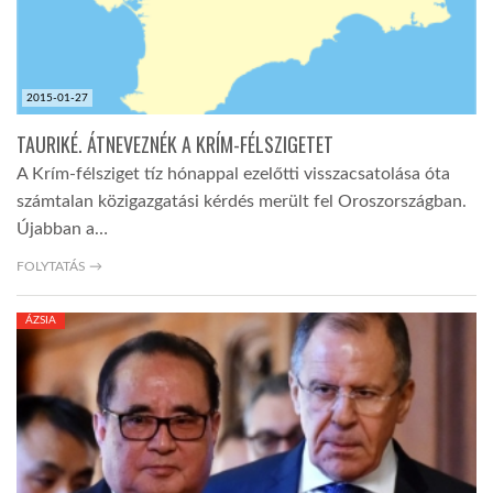
2015-01-27
TAURIKÉ. ÁTNEVEZNÉK A KRÍM-FÉLSZIGETET
A Krím-félsziget tíz hónappal ezelőtti visszacsatolása óta
számtalan közigazgatási kérdés merült fel Oroszországban.
Újabban a…
FOLYTATÁS →
ÁZSIA