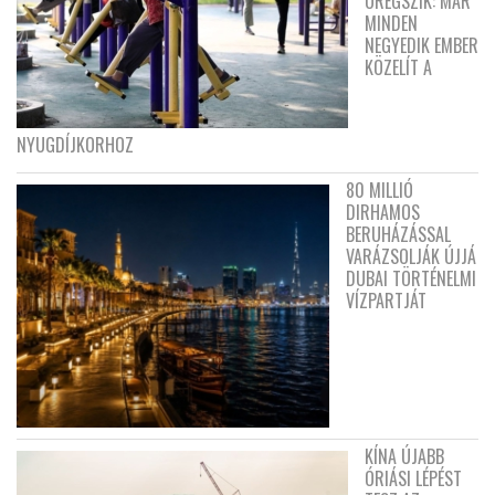
ÖREGSZIK: MÁR
MINDEN
NEGYEDIK EMBER
KÖZELÍT A
NYUGDÍJKORHOZ
80 MILLIÓ
DIRHAMOS
BERUHÁZÁSSAL
VARÁZSOLJÁK ÚJJÁ
DUBAI TÖRTÉNELMI
VÍZPARTJÁT
KÍNA ÚJABB
ÓRIÁSI LÉPÉST