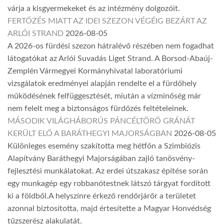
várja a kisgyermekeket és az intézmény dolgozóit.
FERTŐZÉS MIATT AZ IDEI SZEZON VÉGÉIG BEZÁRT AZ
ARLÓI STRAND
2026-08-05
A 2026-os fürdési szezon hátralévő részében nem fogadhat
látogatókat az Arlói Suvadás Liget Strand. A Borsod-Abaúj-
Zemplén Vármegyei Kormányhivatal laboratóriumi
vizsgálatok eredményei alapján rendelte el a fürdőhely
működésének felfüggesztését, miután a vízminőség már
nem felelt meg a biztonságos fürdőzés feltételeinek.
MÁSODIK VILÁGHÁBORÚS PÁNCÉLTÖRŐ GRÁNÁT
KERÜLT ELŐ A BARÁTHEGYI MAJORSÁGBAN
2026-08-05
Különleges esemény szakította meg hétfőn a Szimbiózis
Alapítvány Baráthegyi Majorságában zajló tanösvény-
fejlesztési munkálatokat. Az erdei útszakasz építése során
egy munkagép egy robbanótestnek látszó tárgyat fordított
ki a földből.A helyszínre érkező rendőrjárőr a területet
azonnal biztosította, majd értesítette a Magyar Honvédség
tűzszerész alakulatát.