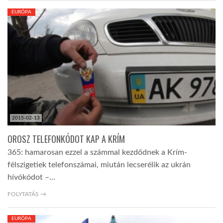
EURÓPA
2015-02-13
OROSZ TELEFONKÓDOT KAP A KRÍM
365: hamarosan ezzel a számmal kezdődnek a Krím-
félszigetiek telefonszámai, miután lecserélik az ukrán
hívókódot –…
FOLYTATÁS →
EURÓPA