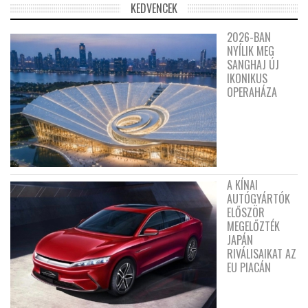
KEDVENCEK
2026-BAN
NYÍLIK MEG
SANGHAJ ÚJ
IKONIKUS
OPERAHÁZA
A KÍNAI
AUTÓGYÁRTÓK
ELŐSZÖR
MEGELŐZTÉK
JAPÁN
RIVÁLISAIKAT AZ
EU PIACÁN