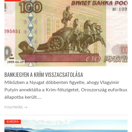
KÖZEL-KELET
AUSZTRÁLIA
A VILÁG ITTHON
2015-06-29
MÉDIA
BANKJEGYEN A KRÍM VISSZACSATOLÁSA
Miközben a Nyugat döbbenten figyelte, ahogy Vlagyimir
Putyin annektálta a Krím-félszigetet, Oroszország euforikus
állapotba került.…
GLOBOTV BP
FOLYTATÁS →
EURÓPA
HÍR3D