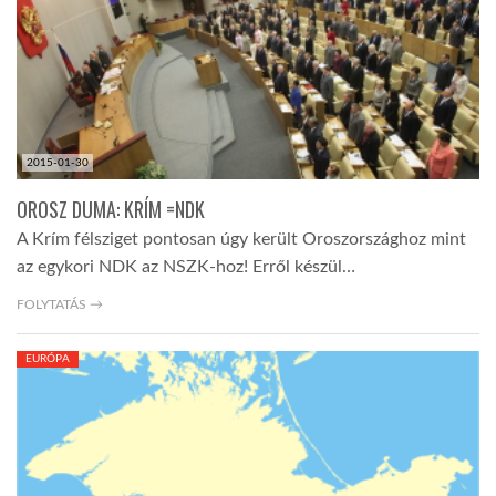
2015-01-30
OROSZ DUMA: KRÍM =NDK
A Krím félsziget pontosan úgy került Oroszországhoz mint
az egykori NDK az NSZK-hoz! Erről készül…
FOLYTATÁS →
EURÓPA