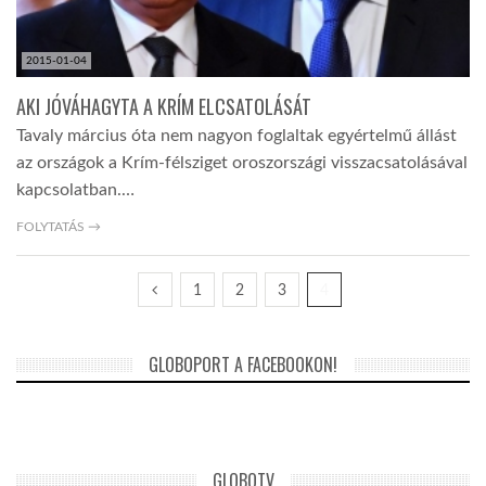
2015-01-04
AKI JÓVÁHAGYTA A KRÍM ELCSATOLÁSÁT
Tavaly március óta nem nagyon foglaltak egyértelmű állást
az országok a Krím-félsziget oroszországi visszacsatolásával
kapcsolatban.…
FOLYTATÁS →
1
2
3
4
GLOBOPORT A FACEBOOKON!
GLOBOTV