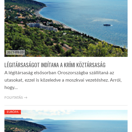
TROPICALMAGAZIN
GLOBOTV
AFRIKA TUDÁSTÁR
2015-03-23
LÉGITÁRSASÁGOT INDÍTANA A KRÍMI KÖZTÁRSASÁG
A NAP SZÉPE
A légitársaság elsősorban Oroszországba szállítaná az
utasokat, ezzel is közeledve a moszkvai vezetéshez. Arról,
hogy…
LINKTR.EE
FOLYTATÁS →
GLOBOZSARU
EURÓPA
DOBRAVERO.HU