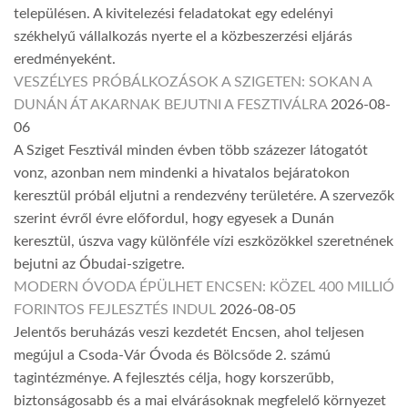
településen. A kivitelezési feladatokat egy edelényi
székhelyű vállalkozás nyerte el a közbeszerzési eljárás
eredményeként.
VESZÉLYES PRÓBÁLKOZÁSOK A SZIGETEN: SOKAN A
DUNÁN ÁT AKARNAK BEJUTNI A FESZTIVÁLRA
2026-08-
06
A Sziget Fesztivál minden évben több százezer látogatót
vonz, azonban nem mindenki a hivatalos bejáratokon
keresztül próbál eljutni a rendezvény területére. A szervezők
szerint évről évre előfordul, hogy egyesek a Dunán
keresztül, úszva vagy különféle vízi eszközökkel szeretnének
bejutni az Óbudai-szigetre.
MODERN ÓVODA ÉPÜLHET ENCSEN: KÖZEL 400 MILLIÓ
FORINTOS FEJLESZTÉS INDUL
2026-08-05
Jelentős beruházás veszi kezdetét Encsen, ahol teljesen
megújul a Csoda-Vár Óvoda és Bölcsőde 2. számú
tagintézménye. A fejlesztés célja, hogy korszerűbb,
biztonságosabb és a mai elvárásoknak megfelelő környezet