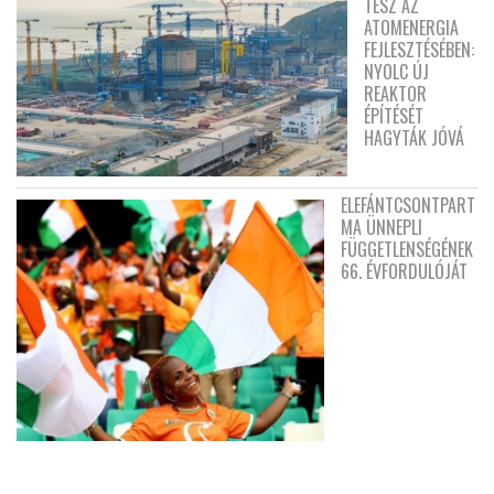
TESZ AZ
ATOMENERGIA
FEJLESZTÉSÉBEN:
NYOLC ÚJ
REAKTOR
ÉPÍTÉSÉT
HAGYTÁK JÓVÁ
ELEFÁNTCSONTPART
MA ÜNNEPLI
FÜGGETLENSÉGÉNEK
66. ÉVFORDULÓJÁT