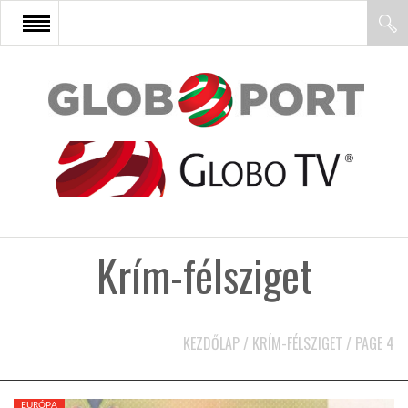
FŐOLDAL
AFRIKA
EURÓPA
Krím-félsziget
ÁZSIA
ÉSZAK-AMERIKA
KEZDŐLAP
/
KRÍM-FÉLSZIGET
/
PAGE 4
LATIN-AMERIKA
EURÓPA