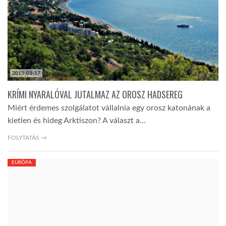
LATIMO.HU
GLOBOBOOK
2015-03-17
KRÍMI NYARALÓVAL JUTALMAZ AZ OROSZ HADSEREG
Miért érdemes szolgálatot vállalnia egy orosz katonának a
kietlen és hideg Arktiszon? A választ a…
FOLYTATÁS →
EURÓPA