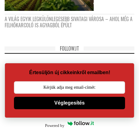
A VILÁG EGYIK LEGKÜLÖNLEGESEBB SIVATAGI VÁROSA – AHOL MÉG A
FELHŐKARCOLÓ IS AGYAGBÓL ÉPÜLT
FOLLOW.IT
Értesüljön új cikkeinkről emailben!
Véglegesítés
Powered by