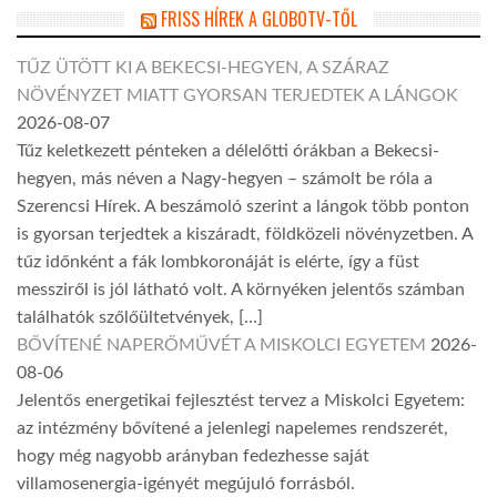
FRISS HÍREK A GLOBOTV-TŐL
TŰZ ÜTÖTT KI A BEKECSI-HEGYEN, A SZÁRAZ
NÖVÉNYZET MIATT GYORSAN TERJEDTEK A LÁNGOK
2026-08-07
Tűz keletkezett pénteken a délelőtti órákban a Bekecsi-
hegyen, más néven a Nagy-hegyen – számolt be róla a
Szerencsi Hírek. A beszámoló szerint a lángok több ponton
is gyorsan terjedtek a kiszáradt, földközeli növényzetben. A
tűz időnként a fák lombkoronáját is elérte, így a füst
messziről is jól látható volt. A környéken jelentős számban
találhatók szőlőültetvények, […]
BŐVÍTENÉ NAPERŐMŰVÉT A MISKOLCI EGYETEM
2026-
08-06
Jelentős energetikai fejlesztést tervez a Miskolci Egyetem:
az intézmény bővítené a jelenlegi napelemes rendszerét,
hogy még nagyobb arányban fedezhesse saját
villamosenergia-igényét megújuló forrásból.