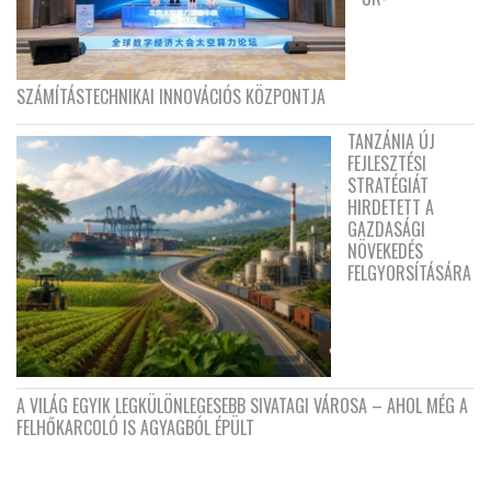
SZÁMÍTÁSTECHNIKAI INNOVÁCIÓS KÖZPONTJA
TANZÁNIA ÚJ
FEJLESZTÉSI
STRATÉGIÁT
HIRDETETT A
GAZDASÁGI
NÖVEKEDÉS
FELGYORSÍTÁSÁRA
A VILÁG EGYIK LEGKÜLÖNLEGESEBB SIVATAGI VÁROSA – AHOL MÉG A
FELHŐKARCOLÓ IS AGYAGBÓL ÉPÜLT