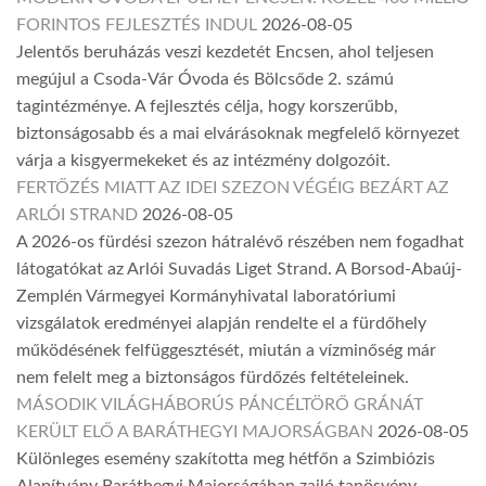
FORINTOS FEJLESZTÉS INDUL
2026-08-05
Jelentős beruházás veszi kezdetét Encsen, ahol teljesen
megújul a Csoda-Vár Óvoda és Bölcsőde 2. számú
tagintézménye. A fejlesztés célja, hogy korszerűbb,
biztonságosabb és a mai elvárásoknak megfelelő környezet
várja a kisgyermekeket és az intézmény dolgozóit.
FERTŐZÉS MIATT AZ IDEI SZEZON VÉGÉIG BEZÁRT AZ
ARLÓI STRAND
2026-08-05
A 2026-os fürdési szezon hátralévő részében nem fogadhat
látogatókat az Arlói Suvadás Liget Strand. A Borsod-Abaúj-
Zemplén Vármegyei Kormányhivatal laboratóriumi
vizsgálatok eredményei alapján rendelte el a fürdőhely
működésének felfüggesztését, miután a vízminőség már
nem felelt meg a biztonságos fürdőzés feltételeinek.
MÁSODIK VILÁGHÁBORÚS PÁNCÉLTÖRŐ GRÁNÁT
KERÜLT ELŐ A BARÁTHEGYI MAJORSÁGBAN
2026-08-05
Különleges esemény szakította meg hétfőn a Szimbiózis