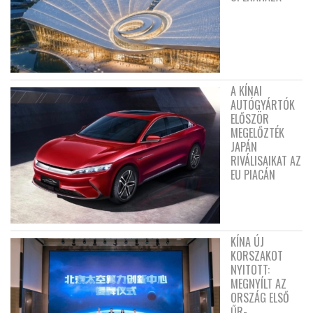
A KÍNAI
AUTÓGYÁRTÓK
ELŐSZÖR
MEGELŐZTÉK
JAPÁN
RIVÁLISAIKAT AZ
EU PIACÁN
KÍNA ÚJ
KORSZAKOT
NYITOTT:
MEGNYÍLT AZ
ORSZÁG ELSŐ
ŰR-