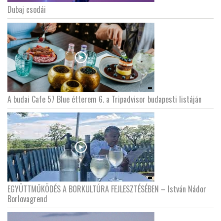
Dubaj csodái
LATIMO.HU
GLOBOBOOK
A budai Cafe 57 Blue étterem 6. a Tripadvisor budapesti listáján
EGYÜTTMŰKÖDÉS A BORKULTÚRA FEJLESZTÉSÉBEN – István Nádor
Borlovagrend