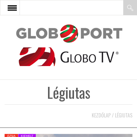
FŐOLDAL
AFRIKA
EURÓPA
Légiutas
ÁZSIA
ÉSZAK-AMERIKA
KEZDŐLAP
/
LÉGIUTAS
LATIN-AMERIKA
ÁZSIA
KIEMELT