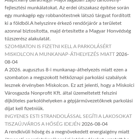
Alapítvány Baráthegyi Majorságában zajló tanösvény-
fejlesztési munkálatokat. Az erdei útszakasz építése során
egy munkagép egy robbanótestnek látszó tárgyat fordított
ki a földből.A helyszínre érkező rendőrjárőr a területet
azonnal biztosította, majd értesítette a Magyar Honvédség
tűzszerész alakulatát.
SZOMBATON IS FIZETNI KELL A PARKOLÁSÉRT
MISKOLCON A MUNKANAP-ÁTHELYEZÉS MIATT
2026-
08-04
A 2026. augusztus 8-i munkanap-áthelyezés miatt ezen a
szombaton a megszokott hétköznapi parkolási szabályok
lesznek érvényben Miskolcon. Ez azt jelenti, hogy a Miskolci
Városgazda Nonprofit Kft. által üzemeltetett felszíni
díjköteles parkolóhelyeken a gépjárművezetőknek parkolási
díjat kell fizetniük.
INGYENES ESTI STRANDOLÁSSAL SEGÍTI A LAKOSOKAT
TISZAÚJVÁROS A HŐSÉG IDEJÉN
2026-08-04
A rendkívüli hőség és a megnövekedett energiaigény miatt