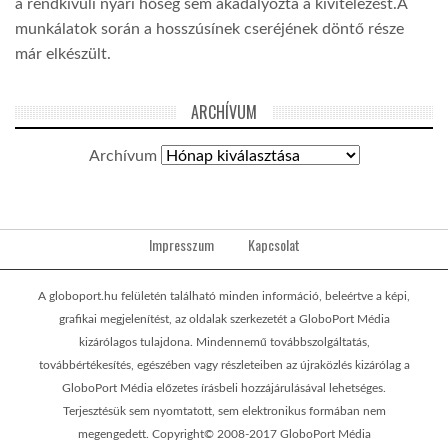
a rendkívüli nyári hőség sem akadályozta a kivitelezést.A
munkálatok során a hosszúsínek cseréjének döntő része
már elkészült.
ARCHÍVUM
Archívum
Impresszum
Kapcsolat
A globoport.hu felületén található minden információ, beleértve a képi,
grafikai megjelenítést, az oldalak szerkezetét a GloboPort Média
kizárólagos tulajdona. Mindennemű továbbszolgáltatás,
továbbértékesítés, egészében vagy részleteiben az újraközlés kizárólag a
GloboPort Média előzetes írásbeli hozzájárulásával lehetséges.
Terjesztésük sem nyomtatott, sem elektronikus formában nem
megengedett. Copyright© 2008-2017 GloboPort Média