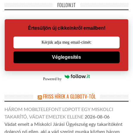
FOLLOW.IT
Értesüljön új cikkeinkről emailben!
Véglegesítés
Powered by
FRISS HÍREK A GLOBOTV-TŐL
HÁROM MOBILTELEFONT LOPOTT EGY MISKOLCI
TAKARÍTÓ, VÁDAT EMELTEK ELLENE
2026-08-06
Vádat emelt a Miskolci Járási Ügyészség egy takarítóként
dolgozó nő ellen, aki a vád szerint munka közben három