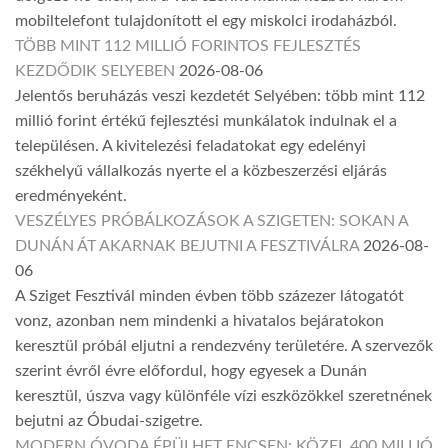
mobiltelefont tulajdonított el egy miskolci irodaházból.
TÖBB MINT 112 MILLIÓ FORINTOS FEJLESZTÉS
KEZDŐDIK SELYEBEN
2026-08-06
Jelentős beruházás veszi kezdetét Selyében: több mint 112
millió forint értékű fejlesztési munkálatok indulnak el a
településen. A kivitelezési feladatokat egy edelényi
székhelyű vállalkozás nyerte el a közbeszerzési eljárás
eredményeként.
VESZÉLYES PRÓBÁLKOZÁSOK A SZIGETEN: SOKAN A
DUNÁN ÁT AKARNAK BEJUTNI A FESZTIVÁLRA
2026-08-
06
A Sziget Fesztivál minden évben több százezer látogatót
vonz, azonban nem mindenki a hivatalos bejáratokon
keresztül próbál eljutni a rendezvény területére. A szervezők
szerint évről évre előfordul, hogy egyesek a Dunán
keresztül, úszva vagy különféle vízi eszközökkel szeretnének
bejutni az Óbudai-szigetre.
MODERN ÓVODA ÉPÜLHET ENCSEN: KÖZEL 400 MILLIÓ