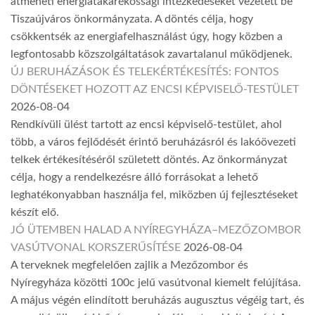
átmeneti energiatakarékossági intézkedéseket vezetett be
Tiszaújváros önkormányzata. A döntés célja, hogy
csökkentsék az energiafelhasználást úgy, hogy közben a
legfontosabb közszolgáltatások zavartalanul működjenek.
ÚJ BERUHÁZÁSOK ÉS TELEKÉRTÉKESÍTÉS: FONTOS
DÖNTÉSEKET HOZOTT AZ ENCSI KÉPVISELŐ-TESTÜLET
2026-08-04
Rendkívüli ülést tartott az encsi képviselő-testület, ahol
több, a város fejlődését érintő beruházásról és lakóövezeti
telkek értékesítéséről született döntés. Az önkormányzat
célja, hogy a rendelkezésre álló forrásokat a lehető
leghatékonyabban használja fel, miközben új fejlesztéseket
készít elő.
JÓ ÜTEMBEN HALAD A NYÍREGYHÁZA–MEZŐZOMBOR
VASÚTVONAL KORSZERŰSÍTÉSE
2026-08-04
A terveknek megfelelően zajlik a Mezőzombor és
Nyíregyháza közötti 100c jelű vasútvonal kiemelt felújítása.
A május végén elindított beruházás augusztus végéig tart, és