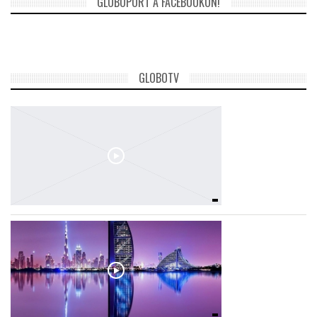
GLOBOPORT A FACEBOOKON!
TROPICALMAGAZIN
GLOBOTV
GLOBOTV
AFRIKA TUDÁSTÁR
A NAP SZÉPE
LINKTR.EE
GLOBOZSARU
DOBRAVERO.HU