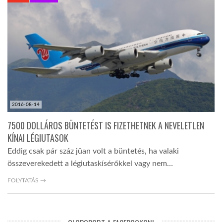
KÖZEL-KELET
AUSZTRÁLIA
A VILÁG ITTHON
2016-08-14
MÉDIA
7500 DOLLÁROS BÜNTETÉST IS FIZETHETNEK A NEVELETLEN
KÍNAI LÉGIUTASOK
Eddig csak pár száz jüan volt a büntetés, ha valaki
összeverekedett a légiutaskísérőkkel vagy nem…
GLOBOTV BP
FOLYTATÁS →
HÍR3D