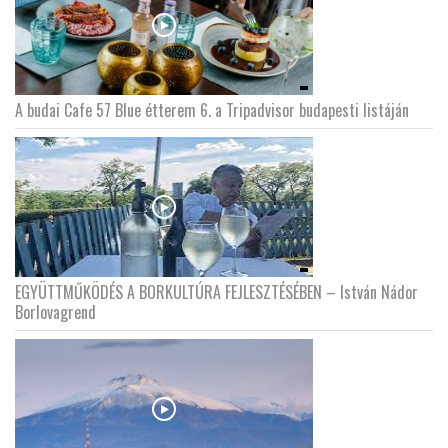
A budai Cafe 57 Blue étterem 6. a Tripadvisor budapesti listáján
EGYÜTTMŰKÖDÉS A BORKULTÚRA FEJLESZTÉSÉBEN – István Nádor
Borlovagrend