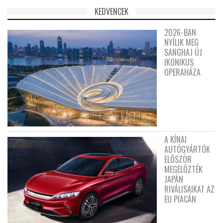
KEDVENCEK
2026-BAN
NYÍLIK MEG
SANGHAJ ÚJ
IKONIKUS
OPERAHÁZA
A KÍNAI
AUTÓGYÁRTÓK
ELŐSZÖR
MEGELŐZTÉK
JAPÁN
RIVÁLISAIKAT AZ
EU PIACÁN