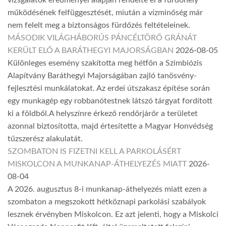
vizsgálatok eredményei alapján rendelte el a fürdőhely
működésének felfüggesztését, miután a vízminőség már
nem felelt meg a biztonságos fürdőzés feltételeinek.
MÁSODIK VILÁGHÁBORÚS PÁNCÉLTÖRŐ GRÁNÁT
KERÜLT ELŐ A BARÁTHEGYI MAJORSÁGBAN
2026-08-05
Különleges esemény szakította meg hétfőn a Szimbiózis
Alapítvány Baráthegyi Majorságában zajló tanösvény-
fejlesztési munkálatokat. Az erdei útszakasz építése során
egy munkagép egy robbanótestnek látszó tárgyat fordított
ki a földből.A helyszínre érkező rendőrjárőr a területet
azonnal biztosította, majd értesítette a Magyar Honvédség
tűzszerész alakulatát.
SZOMBATON IS FIZETNI KELL A PARKOLÁSÉRT
MISKOLCON A MUNKANAP-ÁTHELYEZÉS MIATT
2026-
08-04
A 2026. augusztus 8-i munkanap-áthelyezés miatt ezen a
szombaton a megszokott hétköznapi parkolási szabályok
lesznek érvényben Miskolcon. Ez azt jelenti, hogy a Miskolci