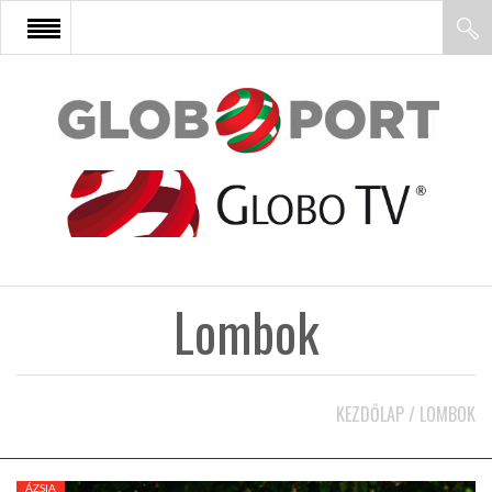
FŐOLDAL
AFRIKA
EURÓPA
Lombok
ÁZSIA
ÉSZAK-AMERIKA
KEZDŐLAP
/
LOMBOK
LATIN-AMERIKA
ÁZSIA