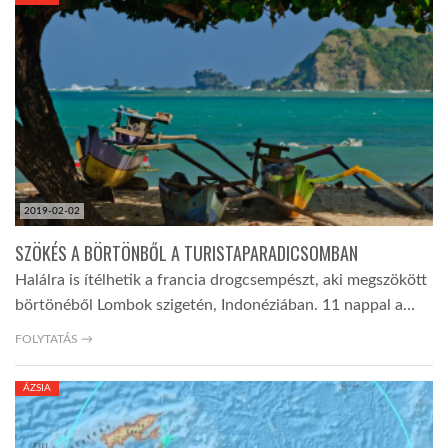
KÖZEL-KELET
AUSZTRÁLIA
A VILÁG ITTHON
2019-02-02
MÉDIA
SZÖKÉS A BÖRTÖNBŐL A TURISTAPARADICSOMBAN
Halálra is ítélhetik a francia drogcsempészt, aki megszökött
börtönéből Lombok szigetén, Indonéziában. 11 nappal a…
FOLYTATÁS →
GLOBOTV BP
ÁZSIA
HÍR3D