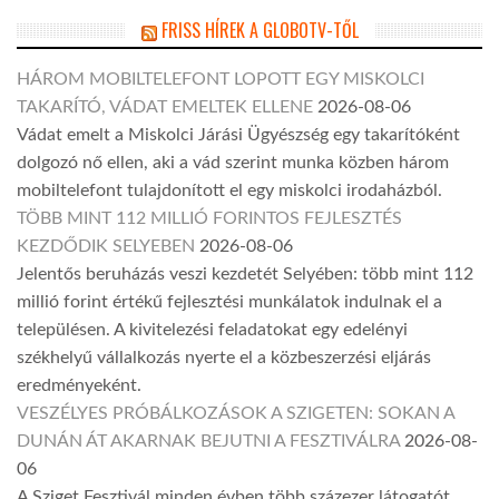
FRISS HÍREK A GLOBOTV-TŐL
HÁROM MOBILTELEFONT LOPOTT EGY MISKOLCI
TAKARÍTÓ, VÁDAT EMELTEK ELLENE
2026-08-06
Vádat emelt a Miskolci Járási Ügyészség egy takarítóként
dolgozó nő ellen, aki a vád szerint munka közben három
mobiltelefont tulajdonított el egy miskolci irodaházból.
TÖBB MINT 112 MILLIÓ FORINTOS FEJLESZTÉS
KEZDŐDIK SELYEBEN
2026-08-06
Jelentős beruházás veszi kezdetét Selyében: több mint 112
millió forint értékű fejlesztési munkálatok indulnak el a
településen. A kivitelezési feladatokat egy edelényi
székhelyű vállalkozás nyerte el a közbeszerzési eljárás
eredményeként.
VESZÉLYES PRÓBÁLKOZÁSOK A SZIGETEN: SOKAN A
DUNÁN ÁT AKARNAK BEJUTNI A FESZTIVÁLRA
2026-08-
06
A Sziget Fesztivál minden évben több százezer látogatót