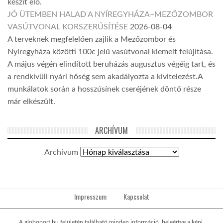
készít elő.
JÓ ÜTEMBEN HALAD A NYÍREGYHÁZA–MEZŐZOMBOR
VASÚTVONAL KORSZERŰSÍTÉSE
2026-08-04
A terveknek megfelelően zajlik a Mezőzombor és
Nyíregyháza közötti 100c jelű vasútvonal kiemelt felújítása.
A május végén elindított beruházás augusztus végéig tart, és
a rendkívüli nyári hőség sem akadályozta a kivitelezést.A
munkálatok során a hosszúsínek cseréjének döntő része
már elkészült.
ARCHÍVUM
Archívum
Impresszum
Kapcsolat
A globoport.hu felületén található minden információ, beleértve a képi,