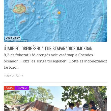
TROPICALMAGAZIN
GLOBOTV
2018-08-19
AFRIKA TUDÁSTÁR
ÚJABB FÖLDRENGÉSEK A TURISTAPARADICSOMOKBAN
8,2-es fokozatú földrengés volt vasárnap a Csendes-
A NAP SZÉPE
óceánon, Fidzsi és Tonga térségében. Előtte az Indonéziához
tartozó…
LINKTR.EE
FOLYTATÁS →
ÁZSIA
KIEMELT
GLOBOZSARU
DOBRAVERO.HU