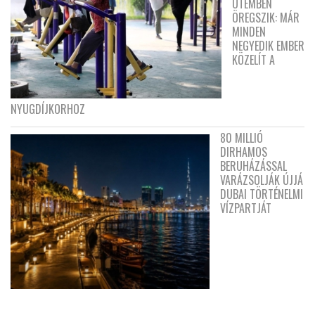
ÜTEMBEN
ÖREGSZIK: MÁR
MINDEN
NEGYEDIK EMBER
KÖZELÍT A
NYUGDÍJKORHOZ
80 MILLIÓ
DIRHAMOS
BERUHÁZÁSSAL
VARÁZSOLJÁK ÚJJÁ
DUBAI TÖRTÉNELMI
VÍZPARTJÁT