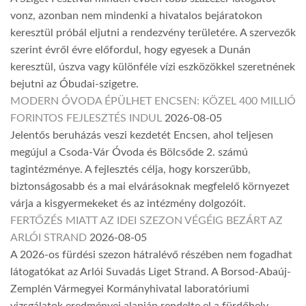
vonz, azonban nem mindenki a hivatalos bejáratokon
keresztül próbál eljutni a rendezvény területére. A szervezők
szerint évről évre előfordul, hogy egyesek a Dunán
keresztül, úszva vagy különféle vízi eszközökkel szeretnének
bejutni az Óbudai-szigetre.
MODERN ÓVODA ÉPÜLHET ENCSEN: KÖZEL 400 MILLIÓ
FORINTOS FEJLESZTÉS INDUL
2026-08-05
Jelentős beruházás veszi kezdetét Encsen, ahol teljesen
megújul a Csoda-Vár Óvoda és Bölcsőde 2. számú
tagintézménye. A fejlesztés célja, hogy korszerűbb,
biztonságosabb és a mai elvárásoknak megfelelő környezet
várja a kisgyermekeket és az intézmény dolgozóit.
FERTŐZÉS MIATT AZ IDEI SZEZON VÉGÉIG BEZÁRT AZ
ARLÓI STRAND
2026-08-05
A 2026-os fürdési szezon hátralévő részében nem fogadhat
látogatókat az Arlói Suvadás Liget Strand. A Borsod-Abaúj-
Zemplén Vármegyei Kormányhivatal laboratóriumi