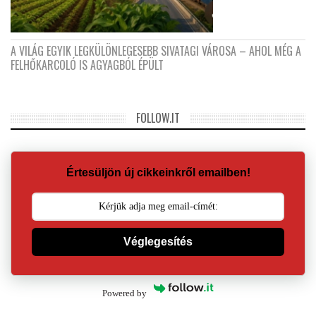
A VILÁG EGYIK LEGKÜLÖNLEGESEBB SIVATAGI VÁROSA – AHOL MÉG A
FELHŐKARCOLÓ IS AGYAGBÓL ÉPÜLT
FOLLOW.IT
Értesüljön új cikkeinkről emailben!
Véglegesítés
Powered by