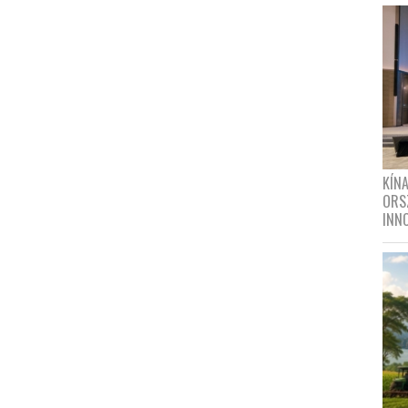
KÍN
ORS
INN