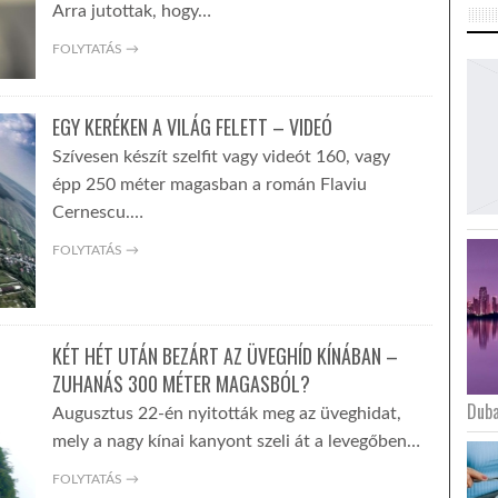
Arra jutottak, hogy…
FOLYTATÁS →
EGY KERÉKEN A VILÁG FELETT – VIDEÓ
Szívesen készít szelfit vagy videót 160, vagy
épp 250 méter magasban a román Flaviu
Cernescu.…
FOLYTATÁS →
KÉT HÉT UTÁN BEZÁRT AZ ÜVEGHÍD KÍNÁBAN –
ZUHANÁS 300 MÉTER MAGASBÓL?
Duba
Augusztus 22-én nyitották meg az üveghidat,
mely a nagy kínai kanyont szeli át a levegőben…
FOLYTATÁS →