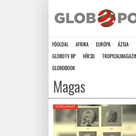
FŐOLDAL
AFRIKA
EURÓPA
ÁZSIA
AKÁR 20 MILLIÁRD DOLLÁROS VESZTESÉGET IS OKOZHAT AFRIKÁNAK A KÖZELGŐ EL NIÑO
HÁTBORZONGATÓ KAPCSOLAT A HAMBURGI KÉSELŐ ÉS A KOMBINÓS GYILKOS KÖZÖTT
KÍNA LAKOSSÁGA GYORS ÜTEMBEN
GLOBOTV BP
HÍR3D
TROPICALMAGAZI
GLOBOBOOK
Magas
KÖZEL-KELET