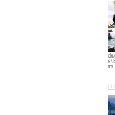
KÍN
MÁR
NYU