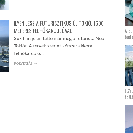
ILYEN LESZ A FUTURISZTIKUS ÚJ TOKIÓ, 1600
MÉTERES FELHŐKARCOLÓVAL
A bu
buda
Sok film jelenítette már meg a futurista Neo
Tokiót. A tervek szerint kétszer akkora
felhőkarcoló…
FOLYTATÁS →
EGY
FEJL