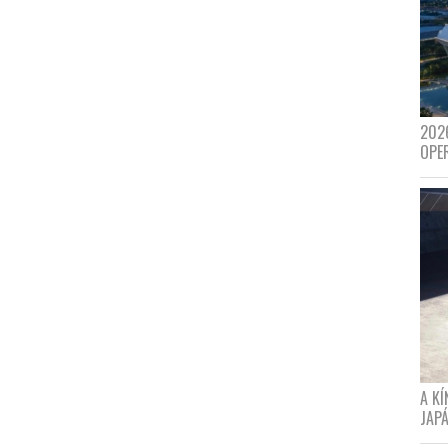
202
OPE
A K
JAPÁ