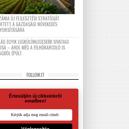
ÁNIA ÚJ FEJLESZTÉSI STRATÉGIÁT
DETETT A GAZDASÁGI NÖVEKEDÉS
GYORSÍTÁSÁRA
LÁG EGYIK LEGKÜLÖNLEGESEBB SIVATAGI
OSA – AHOL MÉG A FELHŐKARCOLÓ IS
AGBÓL ÉPÜLT
FOLLOW.IT
Értesüljön új cikkeinkről
emailben!