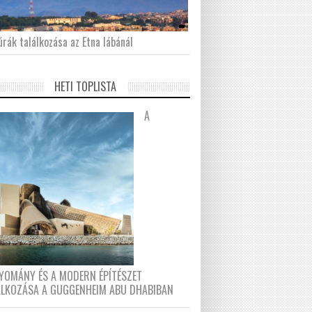
́rák találkozása az Etna lábánál
HETI TOPLISTA
A
YOMÁNY ÉS A MODERN ÉPÍTÉSZET
ÁLKOZÁSA A GUGGENHEIM ABU DHABIBAN