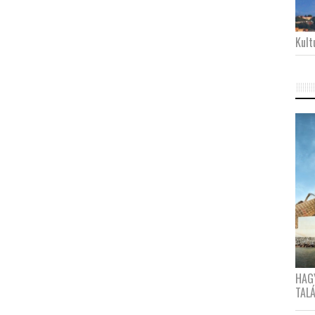
Kultu
HAG
TAL