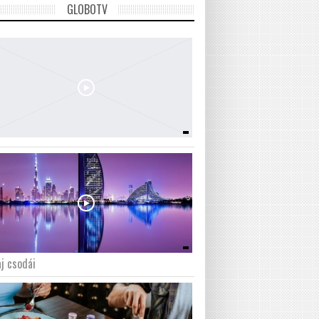
GLOBOTV
j csodái