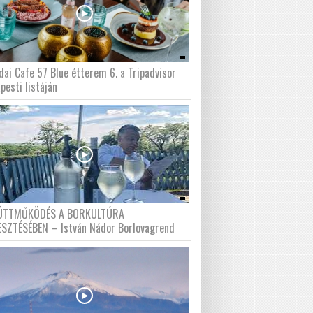
dai Cafe 57 Blue étterem 6. a Tripadvisor
pesti listáján
ÜTTMŰKÖDÉS A BORKULTÚRA
ESZTÉSÉBEN – István Nádor Borlovagrend