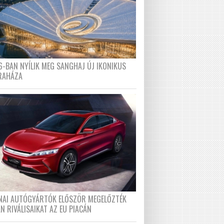
6-BAN NYÍLIK MEG SANGHAJ ÚJ IKONIKUS
RAHÁZA
ÍNAI AUTÓGYÁRTÓK ELŐSZÖR MEGELŐZTÉK
N RIVÁLISAIKAT AZ EU PIACÁN