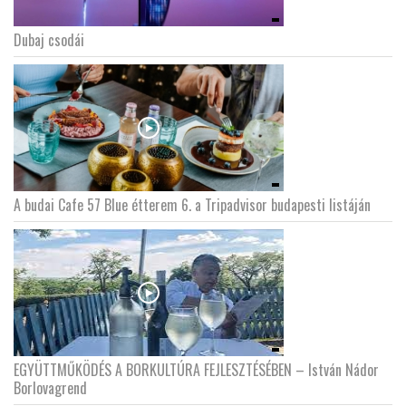
Dubaj csodái
LATIMO.HU
GLOBOBOOK
A budai Cafe 57 Blue étterem 6. a Tripadvisor budapesti listáján
EGYÜTTMŰKÖDÉS A BORKULTÚRA FEJLESZTÉSÉBEN – István Nádor
Borlovagrend