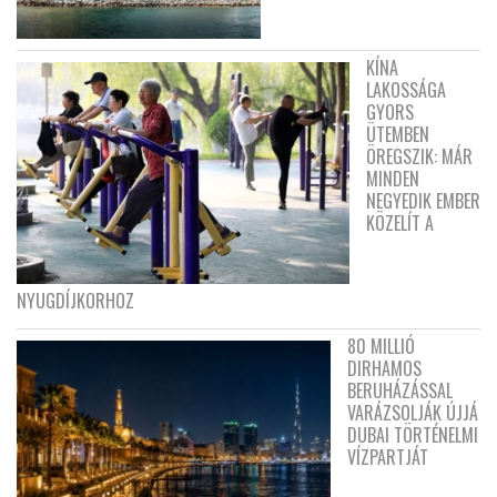
KÍNA
LAKOSSÁGA
GYORS
ÜTEMBEN
ÖREGSZIK: MÁR
MINDEN
NEGYEDIK EMBER
KÖZELÍT A
NYUGDÍJKORHOZ
80 MILLIÓ
DIRHAMOS
BERUHÁZÁSSAL
VARÁZSOLJÁK ÚJJÁ
DUBAI TÖRTÉNELMI
VÍZPARTJÁT