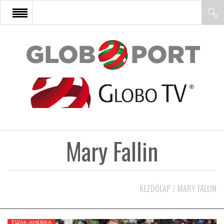
FŐOLDAL
AFRIKA
EURÓPA
Mary Fallin
ÁZSIA
ÉSZAK-AMERIKA
KEZDŐLAP
/
MARY FALLIN
LATIN-AMERIKA
ÉSZAK-AMERIKA