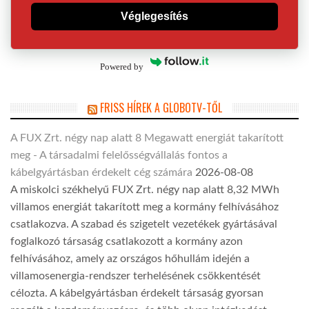
Véglegesítés
Powered by
FRISS HÍREK A GLOBOTV-TŐL
A FUX Zrt. négy nap alatt 8 Megawatt energiát takarított
meg - A társadalmi felelősségvállalás fontos a
kábelgyártásban érdekelt cég számára
2026-08-08
A miskolci székhelyű FUX Zrt. négy nap alatt 8,32 MWh
villamos energiát takarított meg a kormány felhívásához
csatlakozva. A szabad és szigetelt vezetékek gyártásával
foglalkozó társaság csatlakozott a kormány azon
felhívásához, amely az országos hőhullám idején a
villamosenergia-rendszer terhelésének csökkentését
célozta. A kábelgyártásban érdekelt társaság gyorsan