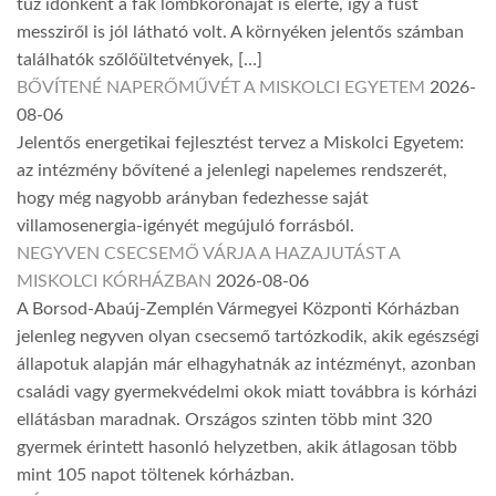
tűz időnként a fák lombkoronáját is elérte, így a füst
messziről is jól látható volt. A környéken jelentős számban
találhatók szőlőültetvények, […]
BŐVÍTENÉ NAPERŐMŰVÉT A MISKOLCI EGYETEM
2026-
08-06
Jelentős energetikai fejlesztést tervez a Miskolci Egyetem:
az intézmény bővítené a jelenlegi napelemes rendszerét,
hogy még nagyobb arányban fedezhesse saját
villamosenergia-igényét megújuló forrásból.
NEGYVEN CSECSEMŐ VÁRJA A HAZAJUTÁST A
MISKOLCI KÓRHÁZBAN
2026-08-06
A Borsod-Abaúj-Zemplén Vármegyei Központi Kórházban
jelenleg negyven olyan csecsemő tartózkodik, akik egészségi
állapotuk alapján már elhagyhatnák az intézményt, azonban
családi vagy gyermekvédelmi okok miatt továbbra is kórházi
ellátásban maradnak. Országos szinten több mint 320
gyermek érintett hasonló helyzetben, akik átlagosan több
mint 105 napot töltenek kórházban.