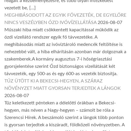
reagált a kezdeményezésre, és több olyan intézkedést
vezetett be, […]
MEGHIBÁSODOTT AZ EGYIK FŐVEZETÉK, DE EGYELŐRE
NINCS VESZÉLYBEN ÓZD IVÓVÍZELLÁTÁSA
2026-08-07
Műszaki hiba miatt csökkentett kapacitással működik az
ózdi vízellátó rendszer egyik fő távvezetéke. A
meghibásodás miatt az ivóvíztároló medencék feltöltése is
nehezebbé vált, a hiba elhárításán azonban már dolgoznak a
szakemberek.A kormány augusztus 7-i hőségriasztási
gyorsjelentése szerint Ózd biztonságos vízellátását két
távvezeték, egy 500-as és egy 600-as vezeték biztosítja.
TŰZ ÜTÖTT KI A BEKECSI-HEGYEN, A SZÁRAZ
NÖVÉNYZET MIATT GYORSAN TERJEDTEK A LÁNGOK
2026-08-07
Tűz keletkezett pénteken a délelőtti órákban a Bekecsi-
hegyen, más néven a Nagy-hegyen – számolt be róla a
Szerencsi Hírek. A beszámoló szerint a lángok több ponton
is gyorsan terjedtek a kiszáradt, földközeli növényzetben. A