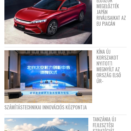
ELŐSZÖR
MEGELŐZTÉK
JAPÁN
RIVÁLISAIKAT AZ
EU PIACÁN
KÍNA ÚJ
KORSZAKOT
NYITOTT:
MEGNYÍLT AZ
ORSZÁG ELSŐ
ŰR-
SZÁMÍTÁSTECHNIKAI INNOVÁCIÓS KÖZPONTJA
TANZÁNIA ÚJ
FEJLESZTÉSI
STRATÉGIÁT