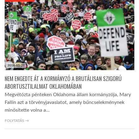
KÖZEL-KELET
AUSZTRÁLIA
A VILÁG ITTHON
2016-05-21
MÉDIA
NEM ENGEDTE ÁT A KORMÁNYZÓ A BRUTÁLISAN SZIGORÚ
ABORTUSZTILALMAT OKLAHOMÁBAN
Megvétózta pénteken Oklahoma állam kormányzója, Mary
Fallin azt a törvényjavaslatot, amely bűncselekménynek
minősítette volna a…
GLOBOTV BP
FOLYTATÁS →
HÍR3D