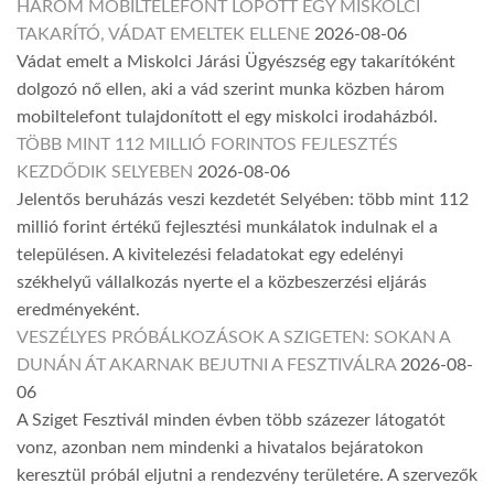
HÁROM MOBILTELEFONT LOPOTT EGY MISKOLCI
TAKARÍTÓ, VÁDAT EMELTEK ELLENE
2026-08-06
Vádat emelt a Miskolci Járási Ügyészség egy takarítóként
dolgozó nő ellen, aki a vád szerint munka közben három
mobiltelefont tulajdonított el egy miskolci irodaházból.
TÖBB MINT 112 MILLIÓ FORINTOS FEJLESZTÉS
KEZDŐDIK SELYEBEN
2026-08-06
Jelentős beruházás veszi kezdetét Selyében: több mint 112
millió forint értékű fejlesztési munkálatok indulnak el a
településen. A kivitelezési feladatokat egy edelényi
székhelyű vállalkozás nyerte el a közbeszerzési eljárás
eredményeként.
VESZÉLYES PRÓBÁLKOZÁSOK A SZIGETEN: SOKAN A
DUNÁN ÁT AKARNAK BEJUTNI A FESZTIVÁLRA
2026-08-
06
A Sziget Fesztivál minden évben több százezer látogatót
vonz, azonban nem mindenki a hivatalos bejáratokon
keresztül próbál eljutni a rendezvény területére. A szervezők