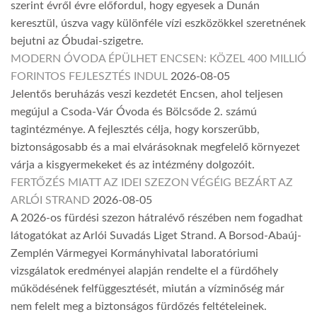
szerint évről évre előfordul, hogy egyesek a Dunán
keresztül, úszva vagy különféle vízi eszközökkel szeretnének
bejutni az Óbudai-szigetre.
MODERN ÓVODA ÉPÜLHET ENCSEN: KÖZEL 400 MILLIÓ
FORINTOS FEJLESZTÉS INDUL
2026-08-05
Jelentős beruházás veszi kezdetét Encsen, ahol teljesen
megújul a Csoda-Vár Óvoda és Bölcsőde 2. számú
tagintézménye. A fejlesztés célja, hogy korszerűbb,
biztonságosabb és a mai elvárásoknak megfelelő környezet
várja a kisgyermekeket és az intézmény dolgozóit.
FERTŐZÉS MIATT AZ IDEI SZEZON VÉGÉIG BEZÁRT AZ
ARLÓI STRAND
2026-08-05
A 2026-os fürdési szezon hátralévő részében nem fogadhat
látogatókat az Arlói Suvadás Liget Strand. A Borsod-Abaúj-
Zemplén Vármegyei Kormányhivatal laboratóriumi
vizsgálatok eredményei alapján rendelte el a fürdőhely
működésének felfüggesztését, miután a vízminőség már
nem felelt meg a biztonságos fürdőzés feltételeinek.