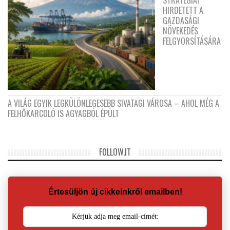
HIRDETETT A
GAZDASÁGI
NÖVEKEDÉS
FELGYORSÍTÁSÁRA
A VILÁG EGYIK LEGKÜLÖNLEGESEBB SIVATAGI VÁROSA – AHOL MÉG A
FELHŐKARCOLÓ IS AGYAGBÓL ÉPÜLT
FOLLOW.IT
Értesüljön új cikkeinkről emailben!