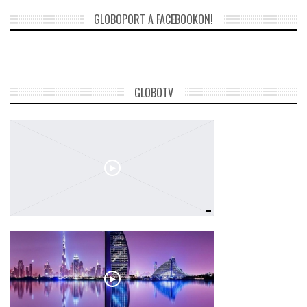
GLOBOPORT A FACEBOOKON!
TROPICALMAGAZIN
GLOBOTV
GLOBOTV
AFRIKA TUDÁSTÁR
A NAP SZÉPE
LINKTR.EE
GLOBOZSARU
DOBRAVERO.HU