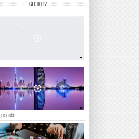
GLOBOTV
j csodái