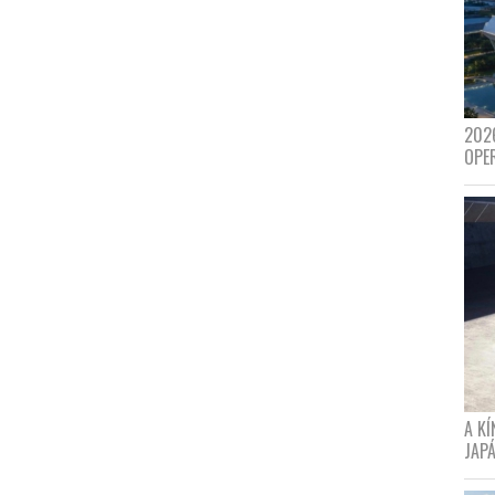
202
OPE
A K
JAPÁ