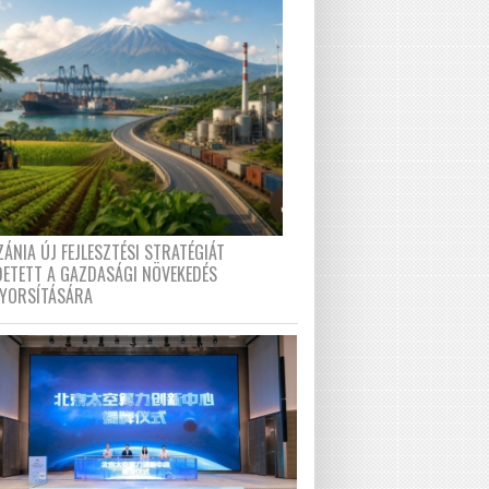
ÁNIA ÚJ FEJLESZTÉSI STRATÉGIÁT
DETETT A GAZDASÁGI NÖVEKEDÉS
GYORSÍTÁSÁRA