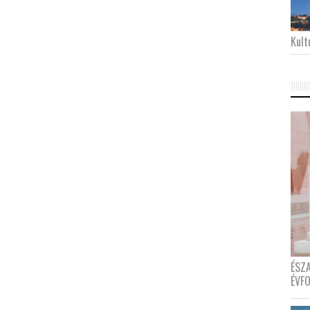
Kultu
ÉSZ
ÉVF