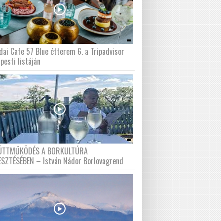
dai Cafe 57 Blue étterem 6. a Tripadvisor
pesti listáján
ÜTTMŰKÖDÉS A BORKULTÚRA
ESZTÉSÉBEN – István Nádor Borlovagrend