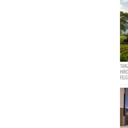
TANZ
HIR
FEL