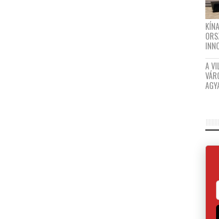
KÍN
ORS
INN
A VI
VÁR
AGY