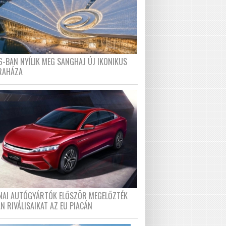
6-BAN NYÍLIK MEG SANGHAJ ÚJ IKONIKUS
RAHÁZA
ÍNAI AUTÓGYÁRTÓK ELŐSZÖR MEGELŐZTÉK
N RIVÁLISAIKAT AZ EU PIACÁN