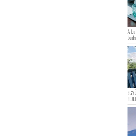
A bu
buda
EGY
FEJL