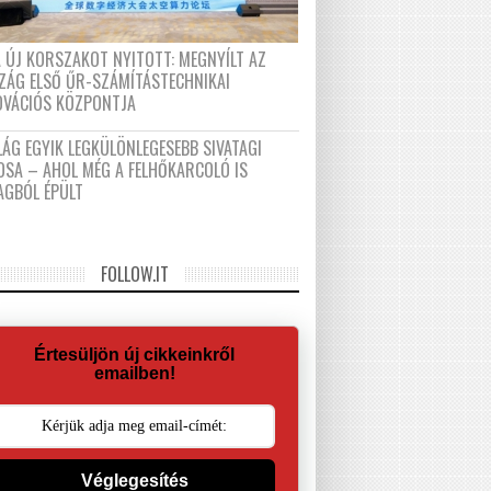
A ÚJ KORSZAKOT NYITOTT: MEGNYÍLT AZ
ZÁG ELSŐ ŰR-SZÁMÍTÁSTECHNIKAI
OVÁCIÓS KÖZPONTJA
LÁG EGYIK LEGKÜLÖNLEGESEBB SIVATAGI
OSA – AHOL MÉG A FELHŐKARCOLÓ IS
AGBÓL ÉPÜLT
FOLLOW.IT
Értesüljön új cikkeinkről
emailben!
Véglegesítés