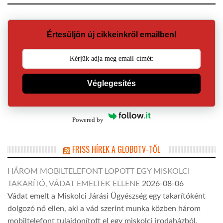
Értesüljön új cikkeinkről emailben!
Véglegesítés
Powered by
FRISS HÍREK A GLOBOTV-TŐL
HÁROM MOBILTELEFONT LOPOTT EGY MISKOLCI
TAKARÍTÓ, VÁDAT EMELTEK ELLENE
2026-08-06
Vádat emelt a Miskolci Járási Ügyészség egy takarítóként
dolgozó nő ellen, aki a vád szerint munka közben három
mobiltelefont tulajdonított el egy miskolci irodaházból.