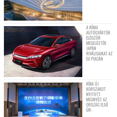
A KÍNAI
AUTÓGYÁRTÓK
ELŐSZÖR
MEGELŐZTÉK
JAPÁN
RIVÁLISAIKAT AZ
EU PIACÁN
KÍNA ÚJ
KORSZAKOT
NYITOTT:
MEGNYÍLT AZ
ORSZÁG ELSŐ
ŰR-