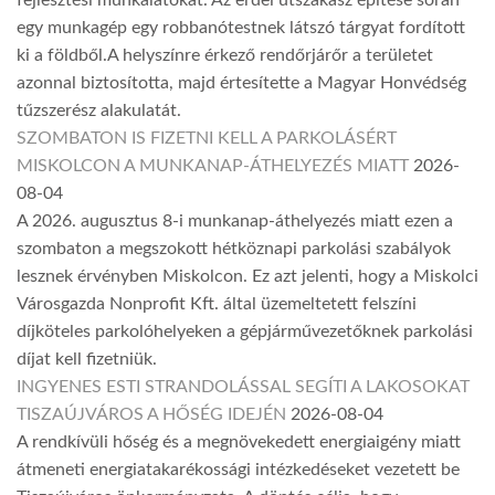
fejlesztési munkálatokat. Az erdei útszakasz építése során
egy munkagép egy robbanótestnek látszó tárgyat fordított
ki a földből.A helyszínre érkező rendőrjárőr a területet
azonnal biztosította, majd értesítette a Magyar Honvédség
tűzszerész alakulatát.
SZOMBATON IS FIZETNI KELL A PARKOLÁSÉRT
MISKOLCON A MUNKANAP-ÁTHELYEZÉS MIATT
2026-
08-04
A 2026. augusztus 8-i munkanap-áthelyezés miatt ezen a
szombaton a megszokott hétköznapi parkolási szabályok
lesznek érvényben Miskolcon. Ez azt jelenti, hogy a Miskolci
Városgazda Nonprofit Kft. által üzemeltetett felszíni
díjköteles parkolóhelyeken a gépjárművezetőknek parkolási
díjat kell fizetniük.
INGYENES ESTI STRANDOLÁSSAL SEGÍTI A LAKOSOKAT
TISZAÚJVÁROS A HŐSÉG IDEJÉN
2026-08-04
A rendkívüli hőség és a megnövekedett energiaigény miatt
átmeneti energiatakarékossági intézkedéseket vezetett be