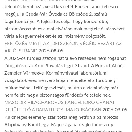
Jelentős beruházás veszi kezdetét Encsen, ahol teljesen
megújul a Csoda-Vár Óvoda és Bölcsőde 2. számú
tagintézménye. A fejlesztés célja, hogy korszerűbb,
biztonságosabb és a mai elvárásoknak megfelelő környezet
várja a kisgyermekeket és az intézmény dolgozóit.
FERTŐZÉS MIATT AZ IDEI SZEZON VÉGÉIG BEZÁRT AZ
ARLÓI STRAND
2026-08-05
A 2026-os fürdési szezon hátralévő részében nem fogadhat
látogatókat az Arlói Suvadás Liget Strand. A Borsod-Abaúj-
Zemplén Vármegyei Kormányhivatal laboratóriumi
vizsgálatok eredményei alapján rendelte el a fürdőhely
működésének felfüggesztését, miután a vízminőség már
nem felelt meg a biztonságos fürdőzés feltételeinek.
MÁSODIK VILÁGHÁBORÚS PÁNCÉLTÖRŐ GRÁNÁT
KERÜLT ELŐ A BARÁTHEGYI MAJORSÁGBAN
2026-08-05
Különleges esemény szakította meg hétfőn a Szimbiózis
Alapítvány Baráthegyi Majorságában zajló tanösvény-