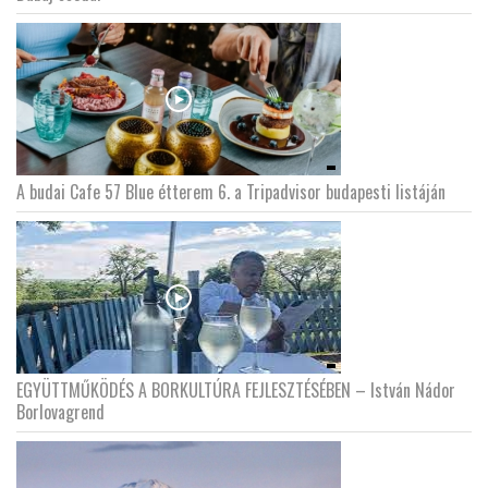
LATIMO.HU
GLOBOBOOK
A budai Cafe 57 Blue étterem 6. a Tripadvisor budapesti listáján
EGYÜTTMŰKÖDÉS A BORKULTÚRA FEJLESZTÉSÉBEN – István Nádor
Borlovagrend