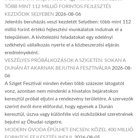
TÖBB MINT 112 MILLIÓ FORINTOS FEJLESZTÉS
KEZDŐDIK SELYEBEN
2026-08-06
Jelentős beruházás veszi kezdetét Selyében: több mint 112
millió forint értékű fejlesztési munkálatok indulnak el a
településen. A kivitelezési feladatokat egy edelényi
székhelyű vállalkozás nyerte el a közbeszerzési eljárás
eredményeként.
VESZÉLYES PRÓBÁLKOZÁSOK A SZIGETEN: SOKAN A
DUNÁN ÁT AKARNAK BEJUTNI A FESZTIVÁLRA
2026-08-
06
A Sziget Fesztivál minden évben több százezer látogatót
vonz, azonban nem mindenki a hivatalos bejáratokon
keresztül próbál eljutni a rendezvény területére. A szervezők
szerint évről évre előfordul, hogy egyesek a Dunán
keresztül, úszva vagy különféle vízi eszközökkel szeretnének
bejutni az Óbudai-szigetre.
MODERN ÓVODA ÉPÜLHET ENCSEN: KÖZEL 400 MILLIÓ
FORINTOS FEJLESZTÉS INDUL
2026-08-05