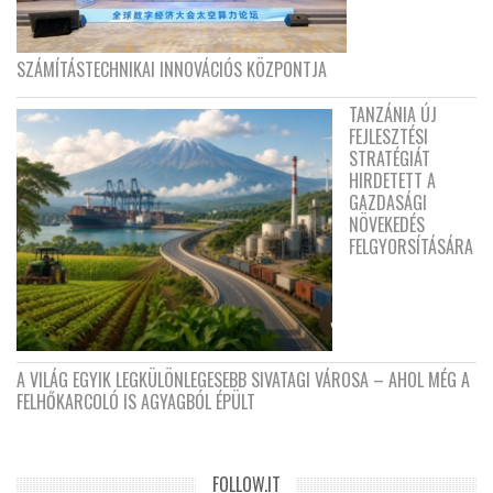
SZÁMÍTÁSTECHNIKAI INNOVÁCIÓS KÖZPONTJA
TANZÁNIA ÚJ
FEJLESZTÉSI
STRATÉGIÁT
HIRDETETT A
GAZDASÁGI
NÖVEKEDÉS
FELGYORSÍTÁSÁRA
A VILÁG EGYIK LEGKÜLÖNLEGESEBB SIVATAGI VÁROSA – AHOL MÉG A
FELHŐKARCOLÓ IS AGYAGBÓL ÉPÜLT
FOLLOW.IT