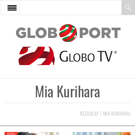
FŐOLDAL
AFRIKA
EURÓPA
Mia Kurihara
ÁZSIA
ÉSZAK-AMERIKA
KEZDŐLAP
/
MIA KURIHARA
LATIN-AMERIKA
ÁZSIA