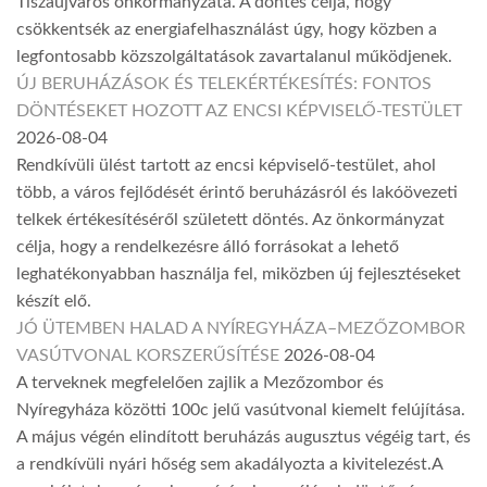
Tiszaújváros önkormányzata. A döntés célja, hogy
csökkentsék az energiafelhasználást úgy, hogy közben a
legfontosabb közszolgáltatások zavartalanul működjenek.
ÚJ BERUHÁZÁSOK ÉS TELEKÉRTÉKESÍTÉS: FONTOS
DÖNTÉSEKET HOZOTT AZ ENCSI KÉPVISELŐ-TESTÜLET
2026-08-04
Rendkívüli ülést tartott az encsi képviselő-testület, ahol
több, a város fejlődését érintő beruházásról és lakóövezeti
telkek értékesítéséről született döntés. Az önkormányzat
célja, hogy a rendelkezésre álló forrásokat a lehető
leghatékonyabban használja fel, miközben új fejlesztéseket
készít elő.
JÓ ÜTEMBEN HALAD A NYÍREGYHÁZA–MEZŐZOMBOR
VASÚTVONAL KORSZERŰSÍTÉSE
2026-08-04
A terveknek megfelelően zajlik a Mezőzombor és
Nyíregyháza közötti 100c jelű vasútvonal kiemelt felújítása.
A május végén elindított beruházás augusztus végéig tart, és
a rendkívüli nyári hőség sem akadályozta a kivitelezést.A