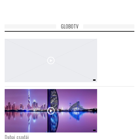
TROPICALMAGAZIN
GLOBOTV
GLOBOTV
AFRIKA TUDÁSTÁR
A NAP SZÉPE
LINKTR.EE
GLOBOZSARU
DOBRAVERO.HU
Dubaj csodái