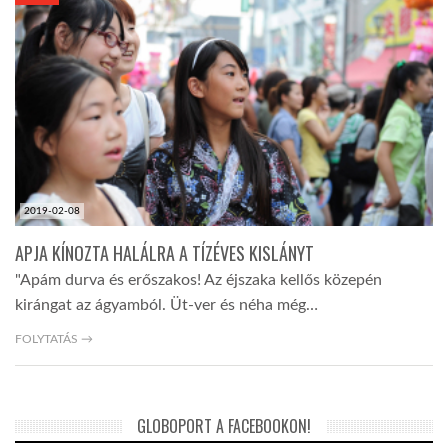
KÖZEL-KELET
AUSZTRÁLIA
A VILÁG ITTHON
2019-02-08
MÉDIA
APJA KÍNOZTA HALÁLRA A TÍZÉVES KISLÁNYT
"Apám durva és erőszakos! Az éjszaka kellős közepén
kirángat az ágyamból. Üt-ver és néha még…
FOLYTATÁS →
GLOBOTV BP
GLOBOPORT A FACEBOOKON!
HÍR3D