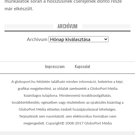
munkálatok során a hosszúsínek cseréjének döntő része
már elkészült.
ARCHÍVUM
Archívum
Impresszum
Kapcsolat
A globoport.hu felületén található minden információ, beleértve a képi,
grafikai megjelenítést, az oldalak szerkezetét a GloboPort Média
kizárólagos tulajdona. Mindennemű továbbszolgáltatás,
továbbértékesítés, egészében vagy részleteiben az újraközlés kizárólag a
GloboPort Média előzetes írásbeli hozzájárulásával lehetséges.
Terjesztésük sem nyomtatott, sem elektronikus formában nem
megengedett. Copyright© 2008-2017 GloboPort Média