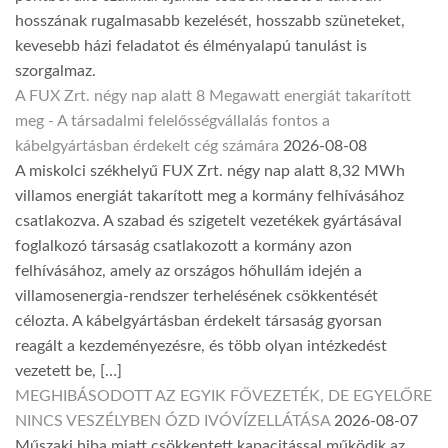
hosszának rugalmasabb kezelését, hosszabb szüneteket,
kevesebb házi feladatot és élményalapú tanulást is
szorgalmaz.
A FUX Zrt. négy nap alatt 8 Megawatt energiát takarított
meg - A társadalmi felelősségvállalás fontos a
kábelgyártásban érdekelt cég számára
2026-08-08
A miskolci székhelyű FUX Zrt. négy nap alatt 8,32 MWh
villamos energiát takarított meg a kormány felhívásához
csatlakozva. A szabad és szigetelt vezetékek gyártásával
foglalkozó társaság csatlakozott a kormány azon
felhívásához, amely az országos hőhullám idején a
villamosenergia-rendszer terhelésének csökkentését
célozta. A kábelgyártásban érdekelt társaság gyorsan
reagált a kezdeményezésre, és több olyan intézkedést
vezetett be, […]
MEGHIBÁSODOTT AZ EGYIK FŐVEZETÉK, DE EGYELŐRE
NINCS VESZÉLYBEN ÓZD IVÓVÍZELLÁTÁSA
2026-08-07
Műszaki hiba miatt csökkentett kapacitással működik az