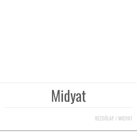
KÖZEL-KELET
AUSZTRÁLIA
A VILÁG ITTHON
MÉDIA
Midyat
GLOBOTV BP
KEZDŐLAP
/
MIDYAT
HÍR3D