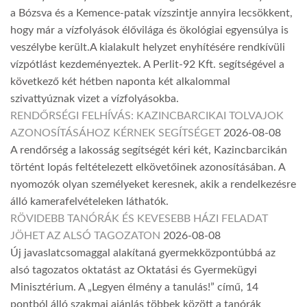
a Bózsva és a Kemence-patak vízszintje annyira lecsökkent,
hogy már a vízfolyások élővilága és ökológiai egyensúlya is
veszélybe került.A kialakult helyzet enyhítésére rendkívüli
vízpótlást kezdeményeztek. A Perlit-92 Kft. segítségével a
következő két hétben naponta két alkalommal
szivattyúznak vizet a vízfolyásokba.
RENDŐRSÉGI FELHÍVÁS: KAZINCBARCIKAI TOLVAJOK
AZONOSÍTÁSÁHOZ KÉRNEK SEGÍTSÉGET
2026-08-08
A rendőrség a lakosság segítségét kéri két, Kazincbarcikán
történt lopás feltételezett elkövetőinek azonosításában. A
nyomozók olyan személyeket keresnek, akik a rendelkezésre
álló kamerafelvételeken láthatók.
RÖVIDEBB TANÓRÁK ÉS KEVESEBB HÁZI FELADAT
JÖHET AZ ALSÓ TAGOZATON
2026-08-08
Új javaslatcsomaggal alakítaná gyermekközpontúbbá az
alsó tagozatos oktatást az Oktatási és Gyermekügyi
Minisztérium. A „Legyen élmény a tanulás!” című, 14
pontból álló szakmai ajánlás többek között a tanórák