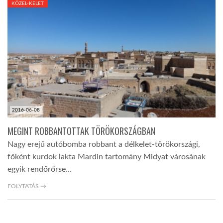
KÖZEL-KELET
TROPICALMAGAZIN
GLOBOTV
AFRIKA TUDÁSTÁR
2016-06-08
A NAP SZÉPE
MEGINT ROBBANTOTTAK TÖRÖKORSZÁGBAN
Nagy erejű autóbomba robbant a délkelet-törökországi,
LINKTR.EE
főként kurdok lakta Mardin tartomány Midyat városának
egyik rendőrőrse…
GLOBOZSARU
FOLYTATÁS →
DOBRAVERO.HU