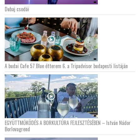
Dubaj csodái
A budai Cafe 57 Blue étterem 6. a Tripadvisor budapesti listáján
EGYÜTTMŰKÖDÉS A BORKULTÚRA FEJLESZTÉSÉBEN – István Nádor
Borlovagrend