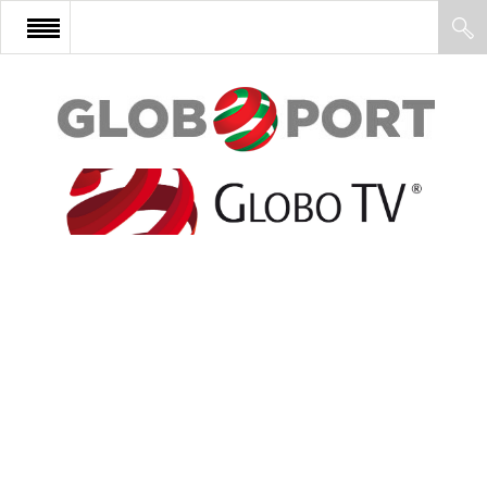
FŐOLDAL
AFRIKA
EURÓPA
ÁZSIA
ÉSZAK-AMERIKA
LATIN-AMERIKA