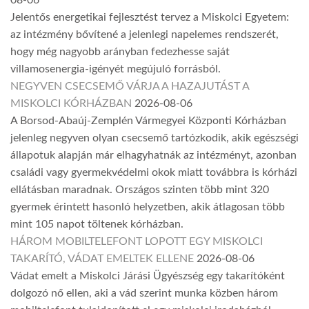
08-06
Jelentős energetikai fejlesztést tervez a Miskolci Egyetem:
az intézmény bővítené a jelenlegi napelemes rendszerét,
hogy még nagyobb arányban fedezhesse saját
villamosenergia-igényét megújuló forrásból.
NEGYVEN CSECSEMŐ VÁRJA A HAZAJUTÁST A
MISKOLCI KÓRHÁZBAN
2026-08-06
A Borsod-Abaúj-Zemplén Vármegyei Központi Kórházban
jelenleg negyven olyan csecsemő tartózkodik, akik egészségi
állapotuk alapján már elhagyhatnák az intézményt, azonban
családi vagy gyermekvédelmi okok miatt továbbra is kórházi
ellátásban maradnak. Országos szinten több mint 320
gyermek érintett hasonló helyzetben, akik átlagosan több
mint 105 napot töltenek kórházban.
HÁROM MOBILTELEFONT LOPOTT EGY MISKOLCI
TAKARÍTÓ, VÁDAT EMELTEK ELLENE
2026-08-06
Vádat emelt a Miskolci Járási Ügyészség egy takarítóként
dolgozó nő ellen, aki a vád szerint munka közben három