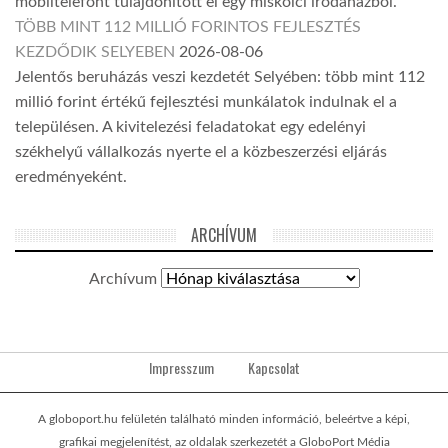
mobiltelefont tulajdonított el egy miskolci irodaházból.
TÖBB MINT 112 MILLIÓ FORINTOS FEJLESZTÉS
KEZDŐDIK SELYEBEN
2026-08-06
Jelentős beruházás veszi kezdetét Selyében: több mint 112
millió forint értékű fejlesztési munkálatok indulnak el a
településen. A kivitelezési feladatokat egy edelényi
székhelyű vállalkozás nyerte el a közbeszerzési eljárás
eredményeként.
ARCHÍVUM
Archívum
Impresszum
Kapcsolat
A globoport.hu felületén található minden információ, beleértve a képi,
grafikai megjelenítést, az oldalak szerkezetét a GloboPort Média