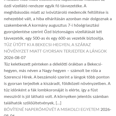
ózdi vízellátó rendszer egyik fő távvezetéke. A
meghibásodás miatt az ivóvíztároló medencék feltöltése is
nehezebbé vált, a hiba elhárításán azonban már dolgoznak a
szakemberek.A kormány augusztus 7-i hőségriasztási
gyorsjelentése szerint Ózd biztonságos vízellátását két
távvezeték, egy 500-as és egy 600-as vezeték biztosítja.
TŰZ ÜTÖTT KI A BEKECSI-HEGYEN, A SZÁRAZ
NÖVÉNYZET MIATT GYORSAN TERJEDTEK A LÁNGOK
2026-08-07
Tűz keletkezett pénteken a délelőtti órákban a Bekecsi-
hegyen, más néven a Nagy-hegyen – számolt be róla a
Szerencsi Hírek. A beszámoló szerint a lángok több ponton
is gyorsan terjedtek a kiszáradt, földközeli növényzetben. A
tűz időnként a fák lombkoronáját is elérte, így a füst
messziről is jól látható volt. A környéken jelentős számban
találhatók szőlőültetvények, […]
BŐVÍTENÉ NAPERŐMŰVÉT A MISKOLCI EGYETEM
2026-