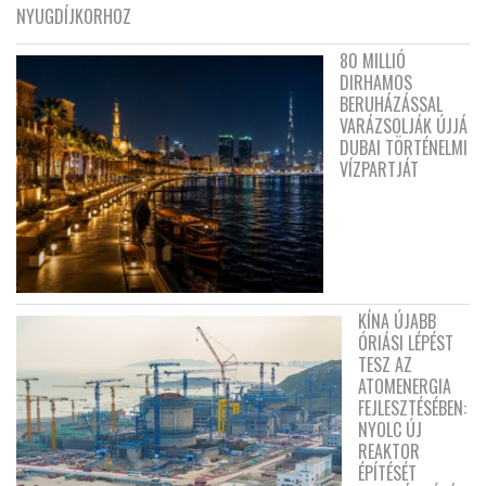
NYUGDÍJKORHOZ
80 MILLIÓ
DIRHAMOS
BERUHÁZÁSSAL
VARÁZSOLJÁK ÚJJÁ
DUBAI TÖRTÉNELMI
VÍZPARTJÁT
KÍNA ÚJABB
ÓRIÁSI LÉPÉST
TESZ AZ
ATOMENERGIA
FEJLESZTÉSÉBEN:
NYOLC ÚJ
REAKTOR
ÉPÍTÉSÉT