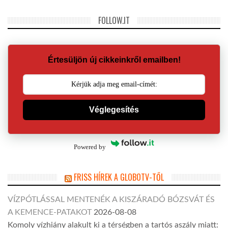
FOLLOW.IT
Értesüljön új cikkeinkről emailben!
Véglegesítés
Powered by
FRISS HÍREK A GLOBOTV-TŐL
VÍZPÓTLÁSSAL MENTENÉK A KISZÁRADÓ BÓZSVÁT ÉS
A KEMENCE-PATAKOT
2026-08-08
Komoly vízhiány alakult ki a térségben a tartós aszály miatt: