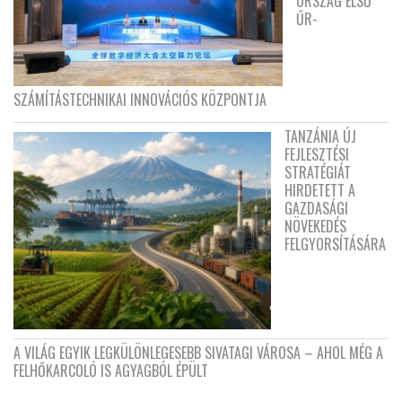
ORSZÁG ELSŐ
ŰR-
SZÁMÍTÁSTECHNIKAI INNOVÁCIÓS KÖZPONTJA
TANZÁNIA ÚJ
FEJLESZTÉSI
STRATÉGIÁT
HIRDETETT A
GAZDASÁGI
NÖVEKEDÉS
FELGYORSÍTÁSÁRA
A VILÁG EGYIK LEGKÜLÖNLEGESEBB SIVATAGI VÁROSA – AHOL MÉG A
FELHŐKARCOLÓ IS AGYAGBÓL ÉPÜLT