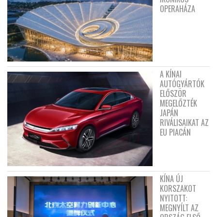
OPERAHÁZA
A KÍNAI
AUTÓGYÁRTÓK
ELŐSZÖR
MEGELŐZTÉK
JAPÁN
RIVÁLISAIKAT AZ
EU PIACÁN
KÍNA ÚJ
KORSZAKOT
NYITOTT:
MEGNYÍLT AZ