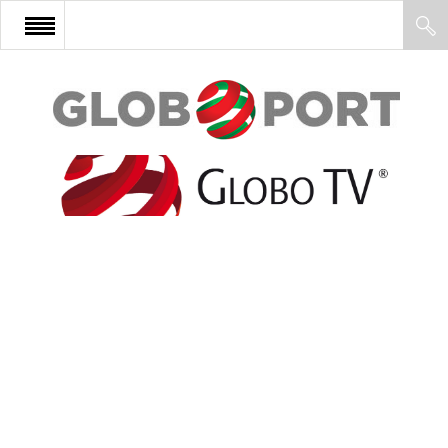
FŐOLDAL
AFRIKA
EURÓPA
ÁZSIA
ÉSZAK-AMERIKA
LATIN-AMERIKA