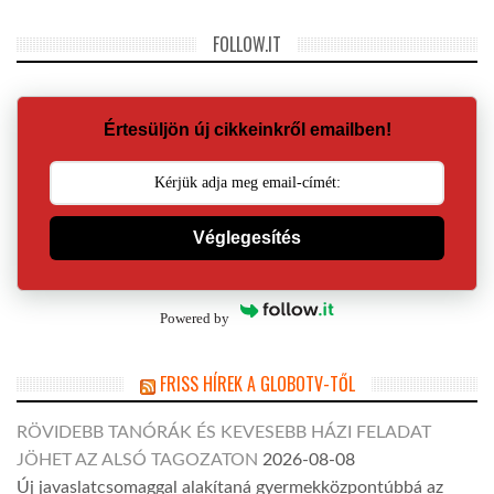
FOLLOW.IT
Értesüljön új cikkeinkről emailben!
Véglegesítés
Powered by
FRISS HÍREK A GLOBOTV-TŐL
RÖVIDEBB TANÓRÁK ÉS KEVESEBB HÁZI FELADAT
JÖHET AZ ALSÓ TAGOZATON
2026-08-08
Új javaslatcsomaggal alakítaná gyermekközpontúbbá az