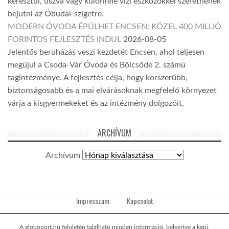
keresztül, úszva vagy különféle vízi eszközökkel szeretnének
bejutni az Óbudai-szigetre.
MODERN ÓVODA ÉPÜLHET ENCSEN: KÖZEL 400 MILLIÓ
FORINTOS FEJLESZTÉS INDUL
2026-08-05
Jelentős beruházás veszi kezdetét Encsen, ahol teljesen
megújul a Csoda-Vár Óvoda és Bölcsőde 2. számú
tagintézménye. A fejlesztés célja, hogy korszerűbb,
biztonságosabb és a mai elvárásoknak megfelelő környezet
várja a kisgyermekeket és az intézmény dolgozóit.
ARCHÍVUM
Archívum
Impresszum
Kapcsolat
A globoport.hu felületén található minden információ, beleértve a képi,