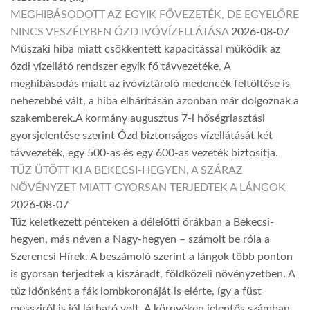
MEGHIBÁSODOTT AZ EGYIK FŐVEZETÉK, DE EGYELŐRE
NINCS VESZÉLYBEN ÓZD IVÓVÍZELLÁTÁSA
2026-08-07
Műszaki hiba miatt csökkentett kapacitással működik az
ózdi vízellátó rendszer egyik fő távvezetéke. A
meghibásodás miatt az ivóvíztároló medencék feltöltése is
nehezebbé vált, a hiba elhárításán azonban már dolgoznak a
szakemberek.A kormány augusztus 7-i hőségriasztási
gyorsjelentése szerint Ózd biztonságos vízellátását két
távvezeték, egy 500-as és egy 600-as vezeték biztosítja.
TŰZ ÜTÖTT KI A BEKECSI-HEGYEN, A SZÁRAZ
NÖVÉNYZET MIATT GYORSAN TERJEDTEK A LÁNGOK
2026-08-07
Tűz keletkezett pénteken a délelőtti órákban a Bekecsi-
hegyen, más néven a Nagy-hegyen – számolt be róla a
Szerencsi Hírek. A beszámoló szerint a lángok több ponton
is gyorsan terjedtek a kiszáradt, földközeli növényzetben. A
tűz időnként a fák lombkoronáját is elérte, így a füst
messziről is jól látható volt. A környéken jelentős számban