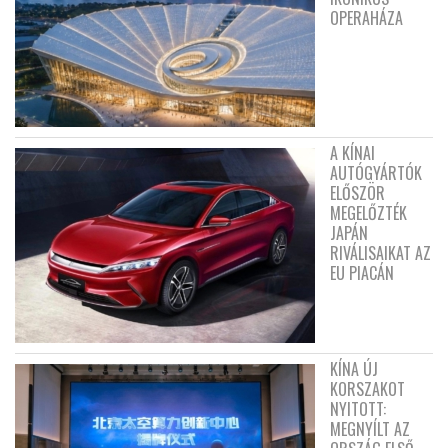
OPERAHÁZA
A KÍNAI
AUTÓGYÁRTÓK
ELŐSZÖR
MEGELŐZTÉK
JAPÁN
RIVÁLISAIKAT AZ
EU PIACÁN
KÍNA ÚJ
KORSZAKOT
NYITOTT:
MEGNYÍLT AZ