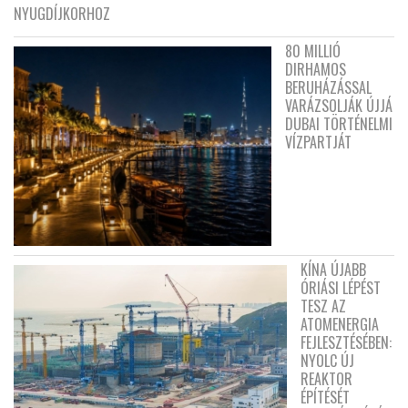
NYUGDÍJKORHOZ
80 MILLIÓ
DIRHAMOS
BERUHÁZÁSSAL
VARÁZSOLJÁK ÚJJÁ
DUBAI TÖRTÉNELMI
VÍZPARTJÁT
KÍNA ÚJABB
ÓRIÁSI LÉPÉST
TESZ AZ
ATOMENERGIA
FEJLESZTÉSÉBEN:
NYOLC ÚJ
REAKTOR
ÉPÍTÉSÉT