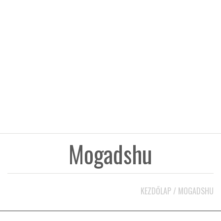
KÖZEL-KELET
AUSZTRÁLIA
A VILÁG ITTHON
MÉDIA
Mogadshu
GLOBOTV BP
KEZDŐLAP
/
MOGADSHU
HÍR3D