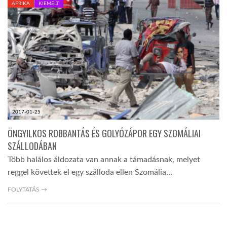
AFRIKA
KIEMELT
TROPICALMAGAZIN
GLOBOTV
AFRIKA TUDÁSTÁR
2017-01-25
A NAP SZÉPE
ÖNGYILKOS ROBBANTÁS ÉS GOLYÓZÁPOR EGY SZOMÁLIAI
SZÁLLODÁBAN
LINKTR.EE
Több halálos áldozata van annak a támadásnak, melyet
reggel követtek el egy szálloda ellen Szomália…
GLOBOZSARU
FOLYTATÁS →
DOBRAVERO.HU