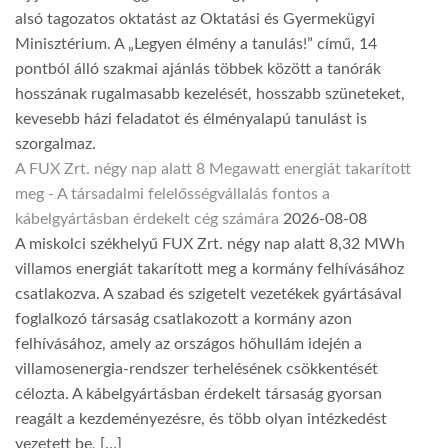
alsó tagozatos oktatást az Oktatási és Gyermekügyi
Minisztérium. A „Legyen élmény a tanulás!” című, 14
pontból álló szakmai ajánlás többek között a tanórák
hosszának rugalmasabb kezelését, hosszabb szüneteket,
kevesebb házi feladatot és élményalapú tanulást is
szorgalmaz.
A FUX Zrt. négy nap alatt 8 Megawatt energiát takarított
meg - A társadalmi felelősségvállalás fontos a
kábelgyártásban érdekelt cég számára
2026-08-08
A miskolci székhelyű FUX Zrt. négy nap alatt 8,32 MWh
villamos energiát takarított meg a kormány felhívásához
csatlakozva. A szabad és szigetelt vezetékek gyártásával
foglalkozó társaság csatlakozott a kormány azon
felhívásához, amely az országos hőhullám idején a
villamosenergia-rendszer terhelésének csökkentését
célozta. A kábelgyártásban érdekelt társaság gyorsan
reagált a kezdeményezésre, és több olyan intézkedést
vezetett be, […]