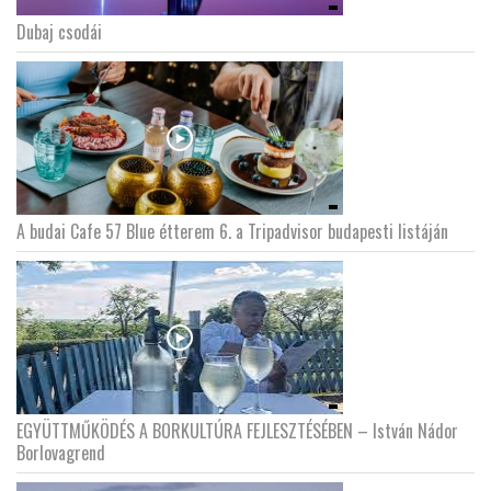
Dubaj csodái
A budai Cafe 57 Blue étterem 6. a Tripadvisor budapesti listáján
EGYÜTTMŰKÖDÉS A BORKULTÚRA FEJLESZTÉSÉBEN – István Nádor
Borlovagrend