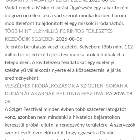
TAKARÍTÓ, VÁDAT EMELTEK ELLENE
2026-08-06
Vádat emelt a Miskolci Járási Ügyészség egy takarítóként
dolgozó nő ellen, aki a vád szerint munka közben három
mobiltelefont tulajdonított el egy miskolci irodaházból.
TÖBB MINT 112 MILLIÓ FORINTOS FEJLESZTÉS
KEZDŐDIK SELYEBEN
2026-08-06
Jelentős beruházás veszi kezdetét Selyében: több mint 112
millió forint értékű fejlesztési munkálatok indulnak el a
településen. A kivitelezési feladatokat egy edelényi
székhelyű vállalkozás nyerte el a közbeszerzési eljárás
eredményeként.
VESZÉLYES PRÓBÁLKOZÁSOK A SZIGETEN: SOKAN A
DUNÁN ÁT AKARNAK BEJUTNI A FESZTIVÁLRA
2026-08-
06
A Sziget Fesztivál minden évben több százezer látogatót
vonz, azonban nem mindenki a hivatalos bejáratokon
keresztül próbál eljutni a rendezvény területére. A szervezők
szerint évről évre előfordul, hogy egyesek a Dunán