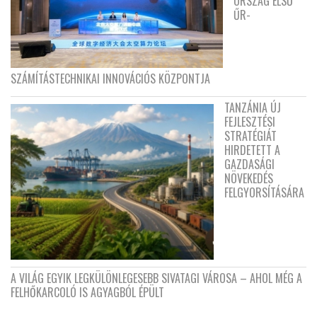
ORSZÁG ELSŐ
ŰR-
SZÁMÍTÁSTECHNIKAI INNOVÁCIÓS KÖZPONTJA
TANZÁNIA ÚJ
FEJLESZTÉSI
STRATÉGIÁT
HIRDETETT A
GAZDASÁGI
NÖVEKEDÉS
FELGYORSÍTÁSÁRA
A VILÁG EGYIK LEGKÜLÖNLEGESEBB SIVATAGI VÁROSA – AHOL MÉG A
FELHŐKARCOLÓ IS AGYAGBÓL ÉPÜLT