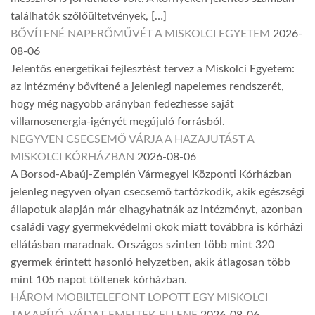
találhatók szőlőültetvények, […]
BŐVÍTENÉ NAPERŐMŰVÉT A MISKOLCI EGYETEM
2026-
08-06
Jelentős energetikai fejlesztést tervez a Miskolci Egyetem:
az intézmény bővítené a jelenlegi napelemes rendszerét,
hogy még nagyobb arányban fedezhesse saját
villamosenergia-igényét megújuló forrásból.
NEGYVEN CSECSEMŐ VÁRJA A HAZAJUTÁST A
MISKOLCI KÓRHÁZBAN
2026-08-06
A Borsod-Abaúj-Zemplén Vármegyei Központi Kórházban
jelenleg negyven olyan csecsemő tartózkodik, akik egészségi
állapotuk alapján már elhagyhatnák az intézményt, azonban
családi vagy gyermekvédelmi okok miatt továbbra is kórházi
ellátásban maradnak. Országos szinten több mint 320
gyermek érintett hasonló helyzetben, akik átlagosan több
mint 105 napot töltenek kórházban.
HÁROM MOBILTELEFONT LOPOTT EGY MISKOLCI