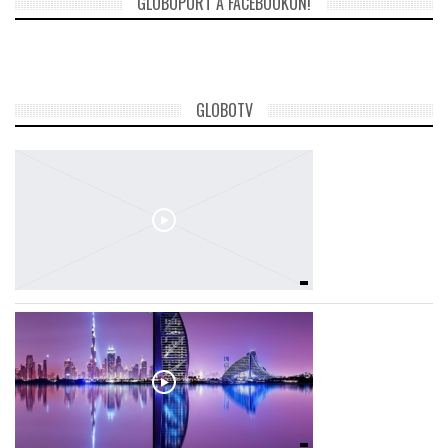
GLOBOPORT A FACEBOOKON!
TROPICALMAGAZIN
GLOBOTV
GLOBOTV
AFRIKA TUDÁSTÁR
A NAP SZÉPE
LINKTR.EE
GLOBOZSARU
DOBRAVERO.HU