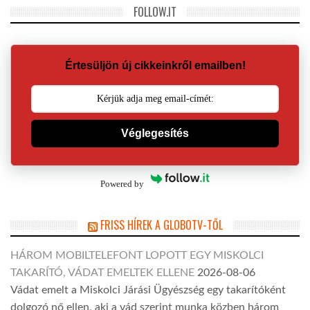
FOLLOW.IT
Értesüljön új cikkeinkről emailben!
Véglegesítés
Powered by
FRISS HÍREK A GLOBOTV-TŐL
HÁROM MOBILTELEFONT LOPOTT EGY MISKOLCI
TAKARÍTÓ, VÁDAT EMELTEK ELLENE
2026-08-06
Vádat emelt a Miskolci Járási Ügyészség egy takarítóként
dolgozó nő ellen, aki a vád szerint munka közben három