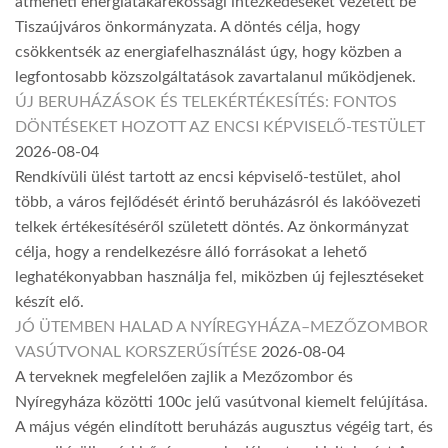
átmeneti energiatakarékossági intézkedéseket vezetett be
Tiszaújváros önkormányzata. A döntés célja, hogy
csökkentsék az energiafelhasználást úgy, hogy közben a
legfontosabb közszolgáltatások zavartalanul működjenek.
ÚJ BERUHÁZÁSOK ÉS TELEKÉRTÉKESÍTÉS: FONTOS
DÖNTÉSEKET HOZOTT AZ ENCSI KÉPVISELŐ-TESTÜLET
2026-08-04
Rendkívüli ülést tartott az encsi képviselő-testület, ahol
több, a város fejlődését érintő beruházásról és lakóövezeti
telkek értékesítéséről született döntés. Az önkormányzat
célja, hogy a rendelkezésre álló forrásokat a lehető
leghatékonyabban használja fel, miközben új fejlesztéseket
készít elő.
JÓ ÜTEMBEN HALAD A NYÍREGYHÁZA–MEZŐZOMBOR
VASÚTVONAL KORSZERŰSÍTÉSE
2026-08-04
A terveknek megfelelően zajlik a Mezőzombor és
Nyíregyháza közötti 100c jelű vasútvonal kiemelt felújítása.
A május végén elindított beruházás augusztus végéig tart, és