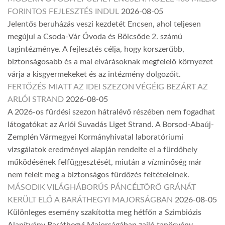
FORINTOS FEJLESZTÉS INDUL
2026-08-05
Jelentős beruházás veszi kezdetét Encsen, ahol teljesen
megújul a Csoda-Vár Óvoda és Bölcsőde 2. számú
tagintézménye. A fejlesztés célja, hogy korszerűbb,
biztonságosabb és a mai elvárásoknak megfelelő környezet
várja a kisgyermekeket és az intézmény dolgozóit.
FERTŐZÉS MIATT AZ IDEI SZEZON VÉGÉIG BEZÁRT AZ
ARLÓI STRAND
2026-08-05
A 2026-os fürdési szezon hátralévő részében nem fogadhat
látogatókat az Arlói Suvadás Liget Strand. A Borsod-Abaúj-
Zemplén Vármegyei Kormányhivatal laboratóriumi
vizsgálatok eredményei alapján rendelte el a fürdőhely
működésének felfüggesztését, miután a vízminőség már
nem felelt meg a biztonságos fürdőzés feltételeinek.
MÁSODIK VILÁGHÁBORÚS PÁNCÉLTÖRŐ GRÁNÁT
KERÜLT ELŐ A BARÁTHEGYI MAJORSÁGBAN
2026-08-05
Különleges esemény szakította meg hétfőn a Szimbiózis