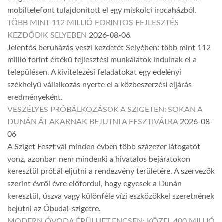
mobiltelefont tulajdonított el egy miskolci irodaházból.
TÖBB MINT 112 MILLIÓ FORINTOS FEJLESZTÉS
KEZDŐDIK SELYEBEN
2026-08-06
Jelentős beruházás veszi kezdetét Selyében: több mint 112
millió forint értékű fejlesztési munkálatok indulnak el a
településen. A kivitelezési feladatokat egy edelényi
székhelyű vállalkozás nyerte el a közbeszerzési eljárás
eredményeként.
VESZÉLYES PRÓBÁLKOZÁSOK A SZIGETEN: SOKAN A
DUNÁN ÁT AKARNAK BEJUTNI A FESZTIVÁLRA
2026-08-
06
A Sziget Fesztivál minden évben több százezer látogatót
vonz, azonban nem mindenki a hivatalos bejáratokon
keresztül próbál eljutni a rendezvény területére. A szervezők
szerint évről évre előfordul, hogy egyesek a Dunán
keresztül, úszva vagy különféle vízi eszközökkel szeretnének
bejutni az Óbudai-szigetre.
MODERN ÓVODA ÉPÜLHET ENCSEN: KÖZEL 400 MILLIÓ