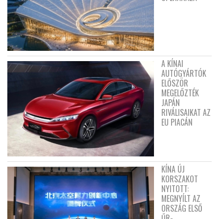
A KÍNAI
AUTÓGYÁRTÓK
ELŐSZÖR
MEGELŐZTÉK
JAPÁN
RIVÁLISAIKAT AZ
EU PIACÁN
KÍNA ÚJ
KORSZAKOT
NYITOTT:
MEGNYÍLT AZ
ORSZÁG ELSŐ
ŰR-