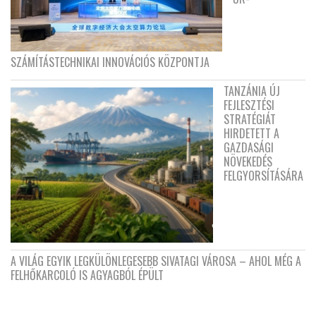
SZÁMÍTÁSTECHNIKAI INNOVÁCIÓS KÖZPONTJA
TANZÁNIA ÚJ
FEJLESZTÉSI
STRATÉGIÁT
HIRDETETT A
GAZDASÁGI
NÖVEKEDÉS
FELGYORSÍTÁSÁRA
A VILÁG EGYIK LEGKÜLÖNLEGESEBB SIVATAGI VÁROSA – AHOL MÉG A
FELHŐKARCOLÓ IS AGYAGBÓL ÉPÜLT