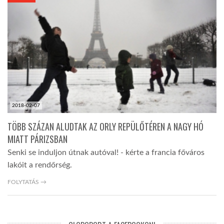
KÖZEL-KELET
AUSZTRÁLIA
A VILÁG ITTHON
2018-02-07
MÉDIA
TÖBB SZÁZAN ALUDTAK AZ ORLY REPÜLŐTÉREN A NAGY HÓ
MIATT PÁRIZSBAN
Senki se induljon útnak autóval! - kérte a francia főváros
lakóit a rendőrség.
GLOBOTV BP
FOLYTATÁS →
HÍR3D