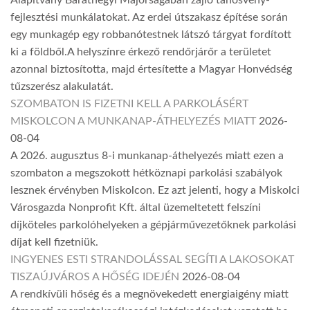
Alapítvány Baráthegyi Majorságában zajló tanösvény-
fejlesztési munkálatokat. Az erdei útszakasz építése során
egy munkagép egy robbanótestnek látszó tárgyat fordított
ki a földből.A helyszínre érkező rendőrjárőr a területet
azonnal biztosította, majd értesítette a Magyar Honvédség
tűzszerész alakulatát.
SZOMBATON IS FIZETNI KELL A PARKOLÁSÉRT
MISKOLCON A MUNKANAP-ÁTHELYEZÉS MIATT
2026-
08-04
A 2026. augusztus 8-i munkanap-áthelyezés miatt ezen a
szombaton a megszokott hétköznapi parkolási szabályok
lesznek érvényben Miskolcon. Ez azt jelenti, hogy a Miskolci
Városgazda Nonprofit Kft. által üzemeltetett felszíni
díjköteles parkolóhelyeken a gépjárművezetőknek parkolási
díjat kell fizetniük.
INGYENES ESTI STRANDOLÁSSAL SEGÍTI A LAKOSOKAT
TISZAÚJVÁROS A HŐSÉG IDEJÉN
2026-08-04
A rendkívüli hőség és a megnövekedett energiaigény miatt