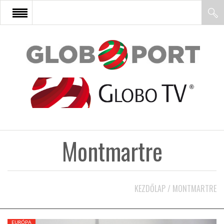
FŐOLDAL
AFRIKA
EURÓPA
Montmartre
ÁZSIA
ÉSZAK-AMERIKA
KEZDŐLAP
/
MONTMARTRE
LATIN-AMERIKA
EURÓPA