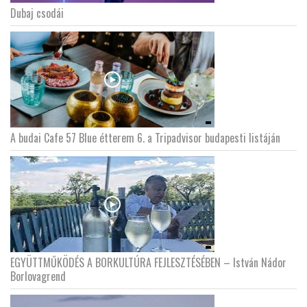
Dubaj csodái
LATIMO.HU
GLOBOBOOK
A budai Cafe 57 Blue étterem 6. a Tripadvisor budapesti listáján
EGYÜTTMŰKÖDÉS A BORKULTÚRA FEJLESZTÉSÉBEN – István Nádor
Borlovagrend