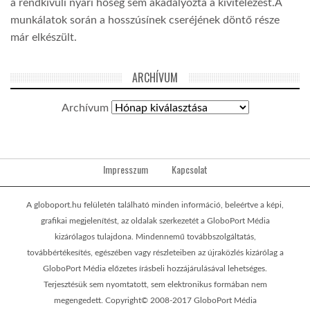
a rendkívüli nyári hőség sem akadályozta a kivitelezést.A
munkálatok során a hosszúsínek cseréjének döntő része
már elkészült.
ARCHÍVUM
Archívum
Impresszum
Kapcsolat
A globoport.hu felületén található minden információ, beleértve a képi,
grafikai megjelenítést, az oldalak szerkezetét a GloboPort Média
kizárólagos tulajdona. Mindennemű továbbszolgáltatás,
továbbértékesítés, egészében vagy részleteiben az újraközlés kizárólag a
GloboPort Média előzetes írásbeli hozzájárulásával lehetséges.
Terjesztésük sem nyomtatott, sem elektronikus formában nem
megengedett. Copyright© 2008-2017 GloboPort Média