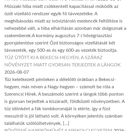
Műszaki hiba miatt csökkentett kapacitással működik az
ózdi vízellátó rendszer egyik fő távvezetéke. A
meghibásodás miatt az ivóvíztároló medencék feltöltése is
nehezebbé vált, a hiba elhárításán azonban már dolgoznak a
szakemberek.A kormány augusztus 7-i hőségriasztási
gyorsjelentése szerint Ózd biztonságos vízellátását két
távvezeték, egy 500-as és egy 600-as vezeték biztosítja.
TŰZ ÜTÖTT KI A BEKECSI-HEGYEN, A SZÁRAZ
NÖVÉNYZET MIATT GYORSAN TERJEDTEK A LÁNGOK
2026-08-07
Tűz keletkezett pénteken a délelőtti órákban a Bekecsi-
hegyen, más néven a Nagy-hegyen – számolt be róla a
Szerencsi Hírek. A beszámoló szerint a lángok több ponton
is gyorsan terjedtek a kiszáradt, földközeli növényzetben. A
tűz időnként a fák lombkoronáját is elérte, így a füst
messziről is jól látható volt. A környéken jelentős számban
találhatók szőlőültetvények, […]
BŐVÍTENÉ NAPERŐMŰVÉT A MISKOLCI EGYETEM
2026-