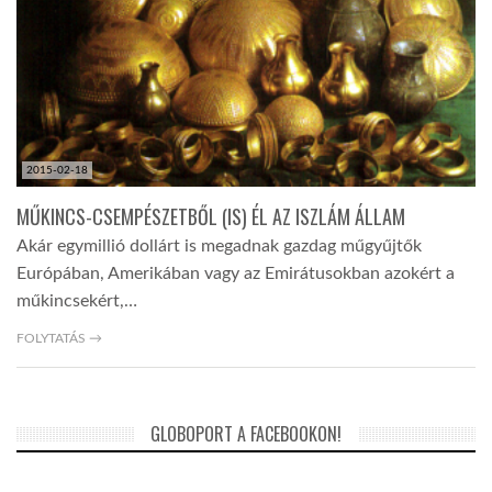
2015-02-18
MŰKINCS-CSEMPÉSZETBŐL (IS) ÉL AZ ISZLÁM ÁLLAM
Akár egymillió dollárt is megadnak gazdag műgyűjtők
Európában, Amerikában vagy az Emirátusokban azokért a
műkincsekért,…
FOLYTATÁS →
GLOBOPORT A FACEBOOKON!