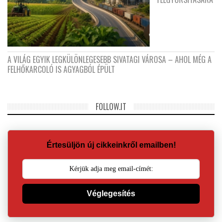
A VILÁG EGYIK LEGKÜLÖNLEGESEBB SIVATAGI VÁROSA – AHOL MÉG A
FELHŐKARCOLÓ IS AGYAGBÓL ÉPÜLT
FOLLOW.IT
Értesüljön új cikkeinkről emailben!
Véglegesítés