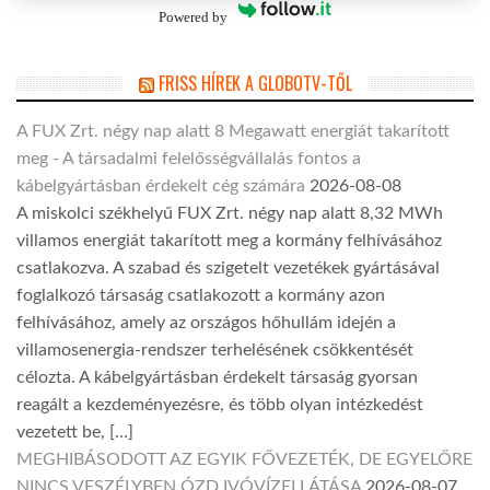
Powered by
FRISS HÍREK A GLOBOTV-TŐL
A FUX Zrt. négy nap alatt 8 Megawatt energiát takarított
meg - A társadalmi felelősségvállalás fontos a
kábelgyártásban érdekelt cég számára
2026-08-08
A miskolci székhelyű FUX Zrt. négy nap alatt 8,32 MWh
villamos energiát takarított meg a kormány felhívásához
csatlakozva. A szabad és szigetelt vezetékek gyártásával
foglalkozó társaság csatlakozott a kormány azon
felhívásához, amely az országos hőhullám idején a
villamosenergia-rendszer terhelésének csökkentését
célozta. A kábelgyártásban érdekelt társaság gyorsan
reagált a kezdeményezésre, és több olyan intézkedést
vezetett be, […]
MEGHIBÁSODOTT AZ EGYIK FŐVEZETÉK, DE EGYELŐRE
NINCS VESZÉLYBEN ÓZD IVÓVÍZELLÁTÁSA
2026-08-07