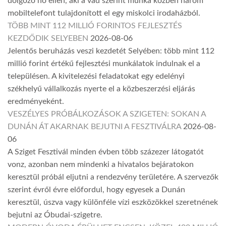
dolgozó nő ellen, aki a vád szerint munka közben három
mobiltelefont tulajdonított el egy miskolci irodaházból.
TÖBB MINT 112 MILLIÓ FORINTOS FEJLESZTÉS
KEZDŐDIK SELYEBEN
2026-08-06
Jelentős beruházás veszi kezdetét Selyében: több mint 112
millió forint értékű fejlesztési munkálatok indulnak el a
településen. A kivitelezési feladatokat egy edelényi
székhelyű vállalkozás nyerte el a közbeszerzési eljárás
eredményeként.
VESZÉLYES PRÓBÁLKOZÁSOK A SZIGETEN: SOKAN A
DUNÁN ÁT AKARNAK BEJUTNI A FESZTIVÁLRA
2026-08-
06
A Sziget Fesztivál minden évben több százezer látogatót
vonz, azonban nem mindenki a hivatalos bejáratokon
keresztül próbál eljutni a rendezvény területére. A szervezők
szerint évről évre előfordul, hogy egyesek a Dunán
keresztül, úszva vagy különféle vízi eszközökkel szeretnének
bejutni az Óbudai-szigetre.