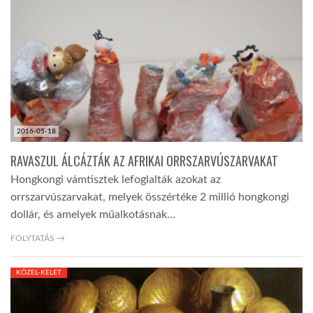
LATIMO.HU
GLOBOBOOK
2016-05-18
RAVASZUL ÁLCÁZTÁK AZ AFRIKAI ORRSZARVÚSZARVAKAT
Hongkongi vámtisztek lefoglalták azokat az
orrszarvúszarvakat, melyek összértéke 2 millió hongkongi
dollár, és amelyek műalkotásnak…
FOLYTATÁS →
KÖZEL-KELET