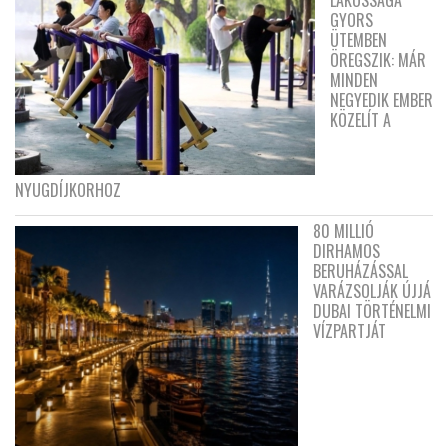
LAKOSSÁGA
GYORS
ÜTEMBEN
ÖREGSZIK: MÁR
MINDEN
NEGYEDIK EMBER
KÖZELÍT A
NYUGDÍJKORHOZ
80 MILLIÓ
DIRHAMOS
BERUHÁZÁSSAL
VARÁZSOLJÁK ÚJJÁ
DUBAI TÖRTÉNELMI
VÍZPARTJÁT