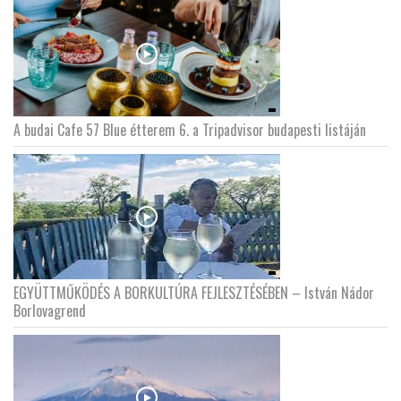
A budai Cafe 57 Blue étterem 6. a Tripadvisor budapesti listáján
EGYÜTTMŰKÖDÉS A BORKULTÚRA FEJLESZTÉSÉBEN – István Nádor
Borlovagrend