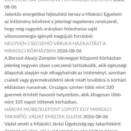
08-06
Jelentős energetikai fejlesztést tervez a Miskolci Egyetem:
az intézmény bővítené a jelenlegi napelemes rendszerét,
hogy még nagyobb arányban fedezhesse saját
villamosenergia-igényét megújuló forrásból.
NEGYVEN CSECSEMŐ VÁRJA A HAZAJUTÁST A
MISKOLCI KÓRHÁZBAN
2026-08-06
A Borsod-Abaúj-Zemplén Vármegyei Központi Kórházban
jelenleg negyven olyan csecsemő tartózkodik, akik egészségi
állapotuk alapján már elhagyhatnák az intézményt, azonban
családi vagy gyermekvédelmi okok miatt továbbra is kórházi
ellátásban maradnak. Országos szinten több mint 320
gyermek érintett hasonló helyzetben, akik átlagosan több
mint 105 napot töltenek kórházban.
HÁROM MOBILTELEFONT LOPOTT EGY MISKOLCI
TAKARÍTÓ, VÁDAT EMELTEK ELLENE
2026-08-06
Vádat emelt a Miskolci Járási Ügyészség egy takarítóként