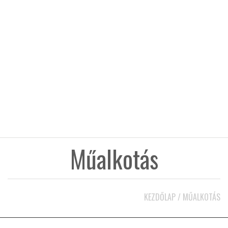
KÖZEL-KELET
AUSZTRÁLIA
A VILÁG ITTHON
MÉDIA
Műalkotás
GLOBOTV BP
KEZDŐLAP
/
MŰALKOTÁS
HÍR3D