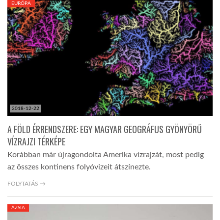
EURÓPA
TROPICALMAGAZIN
GLOBOTV
AFRIKA TUDÁSTÁR
2018-12-22
A NAP SZÉPE
A FÖLD ÉRRENDSZERE: EGY MAGYAR GEOGRÁFUS GYÖNYÖRŰ
VÍZRAJZI TÉRKÉPE
LINKTR.EE
Korábban már újragondolta Amerika vízrajzát, most pedig
az összes kontinens folyóvizeit átszínezte.
GLOBOZSARU
FOLYTATÁS →
ÁZSIA
DOBRAVERO.HU