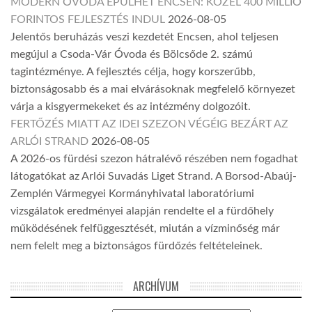
MODERN ÓVODA ÉPÜLHET ENCSEN: KÖZEL 400 MILLIÓ
FORINTOS FEJLESZTÉS INDUL
2026-08-05
Jelentős beruházás veszi kezdetét Encsen, ahol teljesen
megújul a Csoda-Vár Óvoda és Bölcsőde 2. számú
tagintézménye. A fejlesztés célja, hogy korszerűbb,
biztonságosabb és a mai elvárásoknak megfelelő környezet
várja a kisgyermekeket és az intézmény dolgozóit.
FERTŐZÉS MIATT AZ IDEI SZEZON VÉGÉIG BEZÁRT AZ
ARLÓI STRAND
2026-08-05
A 2026-os fürdési szezon hátralévő részében nem fogadhat
látogatókat az Arlói Suvadás Liget Strand. A Borsod-Abaúj-
Zemplén Vármegyei Kormányhivatal laboratóriumi
vizsgálatok eredményei alapján rendelte el a fürdőhely
működésének felfüggesztését, miután a vízminőség már
nem felelt meg a biztonságos fürdőzés feltételeinek.
ARCHÍVUM