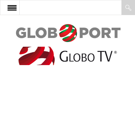
FŐOLDAL
AFRIKA
EURÓPA
ÁZSIA
ÉSZAK-AMERIKA
LATIN-AMERIKA