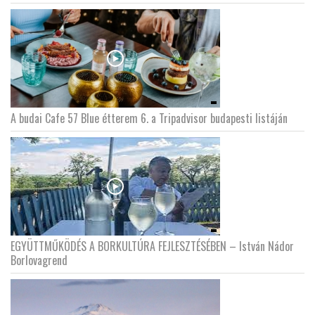
A budai Cafe 57 Blue étterem 6. a Tripadvisor budapesti listáján
EGYÜTTMŰKÖDÉS A BORKULTÚRA FEJLESZTÉSÉBEN – István Nádor
Borlovagrend