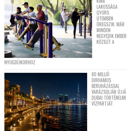
KÍNA
LAKOSSÁGA
GYORS
ÜTEMBEN
ÖREGSZIK: MÁR
MINDEN
NEGYEDIK EMBER
KÖZELÍT A
NYUGDÍJKORHOZ
80 MILLIÓ
DIRHAMOS
BERUHÁZÁSSAL
VARÁZSOLJÁK ÚJJÁ
DUBAI TÖRTÉNELMI
VÍZPARTJÁT