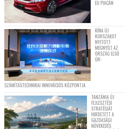
EU PIACÁN
KÍNA ÚJ
KORSZAKOT
NYITOTT:
MEGNYÍLT AZ
ORSZÁG ELSŐ
ŰR-
SZÁMÍTÁSTECHNIKAI INNOVÁCIÓS KÖZPONTJA
TANZÁNIA ÚJ
FEJLESZTÉSI
STRATÉGIÁT
HIRDETETT A
GAZDASÁGI
NÖVEKEDÉS