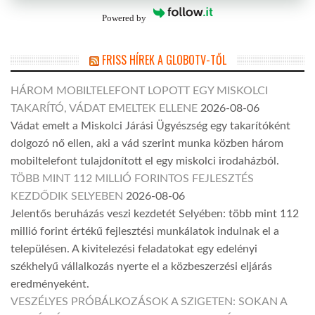
Powered by
FRISS HÍREK A GLOBOTV-TŐL
HÁROM MOBILTELEFONT LOPOTT EGY MISKOLCI
TAKARÍTÓ, VÁDAT EMELTEK ELLENE
2026-08-06
Vádat emelt a Miskolci Járási Ügyészség egy takarítóként
dolgozó nő ellen, aki a vád szerint munka közben három
mobiltelefont tulajdonított el egy miskolci irodaházból.
TÖBB MINT 112 MILLIÓ FORINTOS FEJLESZTÉS
KEZDŐDIK SELYEBEN
2026-08-06
Jelentős beruházás veszi kezdetét Selyében: több mint 112
millió forint értékű fejlesztési munkálatok indulnak el a
településen. A kivitelezési feladatokat egy edelényi
székhelyű vállalkozás nyerte el a közbeszerzési eljárás
eredményeként.
VESZÉLYES PRÓBÁLKOZÁSOK A SZIGETEN: SOKAN A