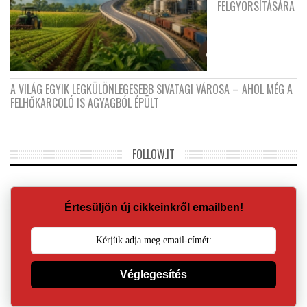
FELGYORSÍTÁSÁRA
A VILÁG EGYIK LEGKÜLÖNLEGESEBB SIVATAGI VÁROSA – AHOL MÉG A
FELHŐKARCOLÓ IS AGYAGBÓL ÉPÜLT
FOLLOW.IT
Értesüljön új cikkeinkről emailben!
Véglegesítés