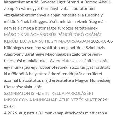
látogatókat az Arlói Suvadás Liget Strand. A Borsod-Abaúj-
Zemplén Vármegyei Kormányhivatal laboratóriumi
vizsgálatok eredményei alapján rendelte el a fürdőhely
működésének felfüggesztését, miután a vízminőség már
nem felelt meg a biztonságos fürdőzés feltételeinek.
MÁSODIK VILÁGHÁBORÚS PÁNCÉLTÖRŐ GRÁNÁT
KERÜLT ELŐ A BARÁTHEGYI MAJORSÁGBAN
2026-08-05
Különleges esemény szakította meg hétfőn a Szimbiózis
Alapítvány Baráthegyi Majorságában zajló tanösvény-
fejlesztési munkálatokat. Az erdei útszakasz építése során
egy munkagép egy robbanótestnek látszó tárgyat fordított
ki a földből.A helyszínre érkező rendőrjárőr a területet
azonnal biztosította, majd értesítette a Magyar Honvédség
tűzszerész alakulatát.
SZOMBATON IS FIZETNI KELL A PARKOLÁSÉRT
MISKOLCON A MUNKANAP-ÁTHELYEZÉS MIATT
2026-
08-04
A 2026. augusztus 8-i munkanap-áthelyezés miatt ezen a