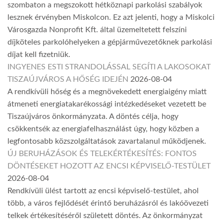
szombaton a megszokott hétköznapi parkolási szabályok
lesznek érvényben Miskolcon. Ez azt jelenti, hogy a Miskolci
Városgazda Nonprofit Kft. által üzemeltetett felszíni
díjköteles parkolóhelyeken a gépjárművezetőknek parkolási
díjat kell fizetniük.
INGYENES ESTI STRANDOLÁSSAL SEGÍTI A LAKOSOKAT
TISZAÚJVÁROS A HŐSÉG IDEJÉN
2026-08-04
A rendkívüli hőség és a megnövekedett energiaigény miatt
átmeneti energiatakarékossági intézkedéseket vezetett be
Tiszaújváros önkormányzata. A döntés célja, hogy
csökkentsék az energiafelhasználást úgy, hogy közben a
legfontosabb közszolgáltatások zavartalanul működjenek.
ÚJ BERUHÁZÁSOK ÉS TELEKÉRTÉKESÍTÉS: FONTOS
DÖNTÉSEKET HOZOTT AZ ENCSI KÉPVISELŐ-TESTÜLET
2026-08-04
Rendkívüli ülést tartott az encsi képviselő-testület, ahol
több, a város fejlődését érintő beruházásról és lakóövezeti
telkek értékesítéséről született döntés. Az önkormányzat