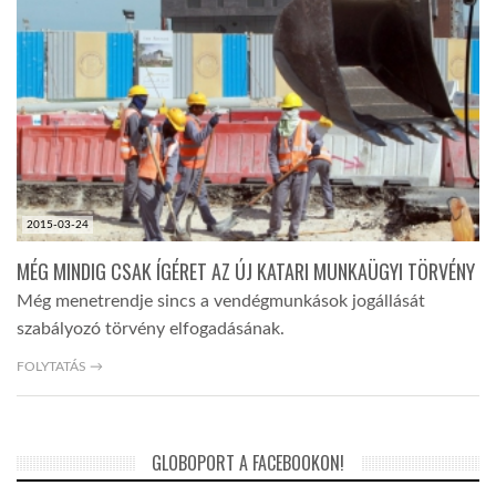
TROPICALMAGAZIN
GLOBOTV
AFRIKA TUDÁSTÁR
2015-03-24
A NAP SZÉPE
MÉG MINDIG CSAK ÍGÉRET AZ ÚJ KATARI MUNKAÜGYI TÖRVÉNY
Még menetrendje sincs a vendégmunkások jogállását
szabályozó törvény elfogadásának.
LINKTR.EE
FOLYTATÁS →
GLOBOZSARU
GLOBOPORT A FACEBOOKON!
DOBRAVERO.HU