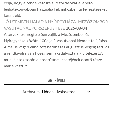
célja, hogy a rendelkezésre álló forrásokat a lehető
leghatékonyabban használja fel, miközben új fejlesztéseket
készít elő.
JÓ ÜTEMBEN HALAD A NYÍREGYHÁZA–MEZŐZOMBOR
VASÚTVONAL KORSZERŰSÍTÉSE
2026-08-04
A terveknek megfelelően zajlik a Mezőzombor és
Nyíregyháza közötti 100c jelű vasútvonal kiemelt felújítása.
A május végén elindított beruházás augusztus végéig tart, és
a rendkívüli nyári hőség sem akadályozta a kivitelezést.A
munkálatok során a hosszúsínek cseréjének döntő része
már elkészült.
ARCHÍVUM
Archívum