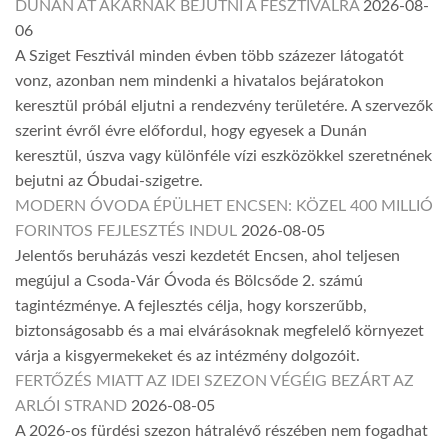
DUNÁN ÁT AKARNAK BEJUTNI A FESZTIVÁLRA
2026-08-
06
A Sziget Fesztivál minden évben több százezer látogatót
vonz, azonban nem mindenki a hivatalos bejáratokon
keresztül próbál eljutni a rendezvény területére. A szervezők
szerint évről évre előfordul, hogy egyesek a Dunán
keresztül, úszva vagy különféle vízi eszközökkel szeretnének
bejutni az Óbudai-szigetre.
MODERN ÓVODA ÉPÜLHET ENCSEN: KÖZEL 400 MILLIÓ
FORINTOS FEJLESZTÉS INDUL
2026-08-05
Jelentős beruházás veszi kezdetét Encsen, ahol teljesen
megújul a Csoda-Vár Óvoda és Bölcsőde 2. számú
tagintézménye. A fejlesztés célja, hogy korszerűbb,
biztonságosabb és a mai elvárásoknak megfelelő környezet
várja a kisgyermekeket és az intézmény dolgozóit.
FERTŐZÉS MIATT AZ IDEI SZEZON VÉGÉIG BEZÁRT AZ
ARLÓI STRAND
2026-08-05
A 2026-os fürdési szezon hátralévő részében nem fogadhat