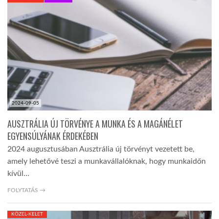
KÖZEL-KELET
AUSZTRÁLIA
A VILÁG ITTHON
2024-09-05
MÉDIA
AUSZTRÁLIA ÚJ TÖRVÉNYE A MUNKA ÉS A MAGÁNÉLET
EGYENSÚLYÁNAK ÉRDEKÉBEN
2024 augusztusában Ausztrália új törvényt vezetett be,
amely lehetővé teszi a munkavállalóknak, hogy munkaidőn
kívül…
GLOBOTV BP
FOLYTATÁS →
HÍR3D
KÖZEL-KELET