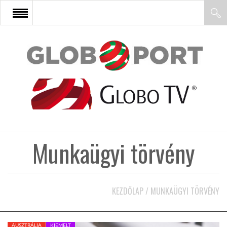
FŐOLDAL
AFRIKA
EURÓPA
Munkaügyi törvény
ÁZSIA
ÉSZAK-AMERIKA
KEZDŐLAP
/
MUNKAÜGYI TÖRVÉNY
LATIN-AMERIKA
AUSZTRÁLIA
KIEMELT