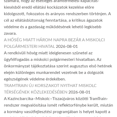
számára, hogy az esetleges áramtermelési kapacitás-
kiesésből eredő ellátási kockázatok kezelése előre
kidolgozott, fokozatos és arányos rendszerben történjen. A
cél az ellátásbiztonság fenntartása, a kritikus ágazatok
védelme és a gazdaság működésének lehető legkisebb
zavara.
A HŐSÉG MIATT HÁROM NAPRA BEZÁR A MISKOLCI
POLGÁRMESTERI HIVATAL
2026-08-01
A rendkívüli hőség miatt ideiglenesen szünetel az
ügyfélfogadás a miskolci polgármesteri hivatalban. Az
önkormányzat tájékoztatása szerint augusztus első hetének
elején különleges munkarendet vezetnek be a dolgozók
egészségének védelme érdekében.
TRAMTRAIN ÚJ KORSZAKOT NYITHAT MISKOLC
TÉRSÉGÉNEK KÖZLEKEDÉSÉBEN
2026-08-01
A Kazincbarcika–Miskolc–Tiszaújváros közötti TramTrain-
rendszer megvalósítása ismét reflektorfénybe került, miután
a kormány vasútfejlesztési programjában is helyet kapott a