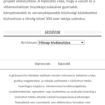
projekt előkészítése. A fejlesztés célja, hogy a vasúti és a
villamoshálózat összekapcsolásával gyorsabb,
kényelmesebb és versenyképesebb közösségi közlekedést
biztosítson a térség közel 300 ezer lakója számára.
ARCHÍVUM
Archívum
Impresszum
Kapcsolat
A globoport.hu felületén található minden információ, beleértve a képi,
grafikai megjelenítést, az oldalak szerkezetét a GloboPort Média
kizárólagos tulajdona. Mindennemű továbbszolgáltatás,
továbbértékesítés, egészében vagy részleteiben az újraközlés kizárólag a
GloboPort Média előzetes írásbeli hozzájárulásával lehetséges.
Terjesztésük sem nyomtatott, sem elektronikus formában nem