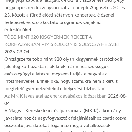
megnyitja kapuit a látogatók előtt, a visszatérést pedig egy
négynapos rendezvénysorozattal ünnepli. Augusztus 20. és
23. között a fürdő előtti sétányon koncertek, élőzenei
fellépések és szórakoztató programok várják az
érdeklődőket.
TÖBB MINT 320 KISGYERMEK REKEDT A
KÓRHÁZAKBAN – MISKOLCON IS SÚLYOS A HELYZET
2026-08-04
Országszerte több mint 320 olyan kisgyermek tartózkodik
jelenleg kórházakban, akiknek már nincs szükségük
egészségügyi ellátásra, mégsem tudják elhagyni az
intézményeket. Ennek oka, hogy számukra nem sikerült
megfelelő gyermekvédelmi elhelyezést biztosítani.
Az MKIK javaslatai az energiaválságos időszakban
2026-08-
04
A Magyar Kereskedelmi és Iparkamara (MKIK) a kormány
javaslataihoz és nagyfogyasztók felajánlásaihoz csatlakozva,
összesítő javaslatokat fogalmaz meg a vállalkozások