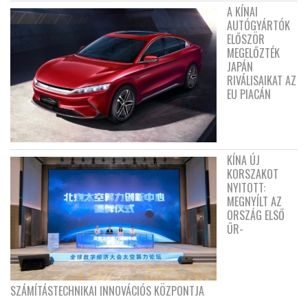
A KÍNAI
AUTÓGYÁRTÓK
ELŐSZÖR
MEGELŐZTÉK
JAPÁN
RIVÁLISAIKAT AZ
EU PIACÁN
KÍNA ÚJ
KORSZAKOT
NYITOTT:
MEGNYÍLT AZ
ORSZÁG ELSŐ
ŰR-
SZÁMÍTÁSTECHNIKAI INNOVÁCIÓS KÖZPONTJA