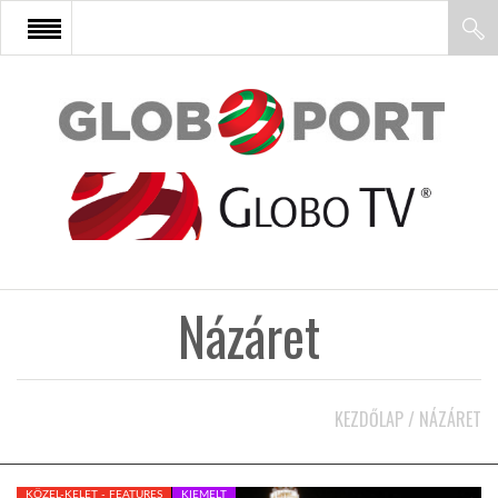
FŐOLDAL
AFRIKA
EURÓPA
Názáret
ÁZSIA
ÉSZAK-AMERIKA
KEZDŐLAP
/
NÁZÁRET
LATIN-AMERIKA
KÖZEL-KELET - FEATURES
KIEMELT