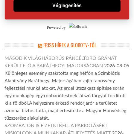
Véglegesítés
Powered by
FRISS HÍREK A GLOBOTV-TŐL
MÁSODIK VILÁGHÁBORÚS PÁNCÉLTÖRŐ GRÁNÁT
KERÜLT ELŐ A BARÁTHEGYI MAJORSÁGBAN
2026-08-05
Különleges esemény szakította meg hétfőn a Szimbiózis
Alapítvány Baráthegyi Majorságában zajló tanösvény-
fejlesztési munkálatokat. Az erdei útszakasz építése során
egy munkagép egy robbanótestnek látszó tárgyat fordított
ki a földből.A helyszínre érkező rendőrjárőr a területet
azonnal biztosította, majd értesítette a Magyar Honvédség
tűzszerész alakulatát.
SZOMBATON IS FIZETNI KELL A PARKOLÁSÉRT
MISKOLCON A MUNKANAP-ÁTHELYEZÉS MIATT
2026-