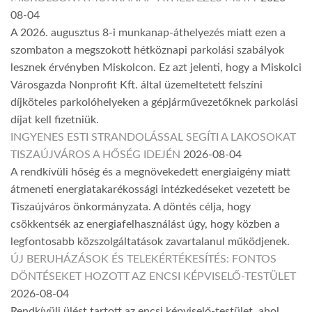
08-04
A 2026. augusztus 8-i munkanap-áthelyezés miatt ezen a
szombaton a megszokott hétköznapi parkolási szabályok
lesznek érvényben Miskolcon. Ez azt jelenti, hogy a Miskolci
Városgazda Nonprofit Kft. által üzemeltetett felszíni
díjköteles parkolóhelyeken a gépjárművezetőknek parkolási
díjat kell fizetniük.
INGYENES ESTI STRANDOLÁSSAL SEGÍTI A LAKOSOKAT
TISZAÚJVÁROS A HŐSÉG IDEJÉN
2026-08-04
A rendkívüli hőség és a megnövekedett energiaigény miatt
átmeneti energiatakarékossági intézkedéseket vezetett be
Tiszaújváros önkormányzata. A döntés célja, hogy
csökkentsék az energiafelhasználást úgy, hogy közben a
legfontosabb közszolgáltatások zavartalanul működjenek.
ÚJ BERUHÁZÁSOK ÉS TELEKÉRTÉKESÍTÉS: FONTOS
DÖNTÉSEKET HOZOTT AZ ENCSI KÉPVISELŐ-TESTÜLET
2026-08-04
Rendkívüli ülést tartott az encsi képviselő-testület, ahol