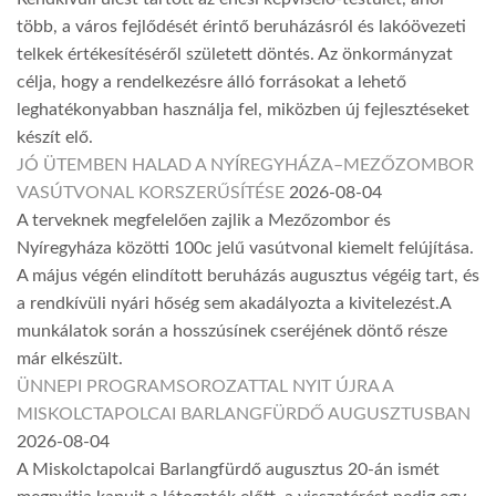
több, a város fejlődését érintő beruházásról és lakóövezeti
telkek értékesítéséről született döntés. Az önkormányzat
célja, hogy a rendelkezésre álló forrásokat a lehető
leghatékonyabban használja fel, miközben új fejlesztéseket
készít elő.
JÓ ÜTEMBEN HALAD A NYÍREGYHÁZA–MEZŐZOMBOR
VASÚTVONAL KORSZERŰSÍTÉSE
2026-08-04
A terveknek megfelelően zajlik a Mezőzombor és
Nyíregyháza közötti 100c jelű vasútvonal kiemelt felújítása.
A május végén elindított beruházás augusztus végéig tart, és
a rendkívüli nyári hőség sem akadályozta a kivitelezést.A
munkálatok során a hosszúsínek cseréjének döntő része
már elkészült.
ÜNNEPI PROGRAMSOROZATTAL NYIT ÚJRA A
MISKOLCTAPOLCAI BARLANGFÜRDŐ AUGUSZTUSBAN
2026-08-04
A Miskolctapolcai Barlangfürdő augusztus 20-án ismét