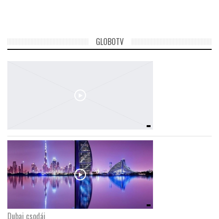
TROPICALMAGAZIN
GLOBOTV
GLOBOTV
AFRIKA TUDÁSTÁR
A NAP SZÉPE
LINKTR.EE
GLOBOZSARU
DOBRAVERO.HU
Dubaj csodái