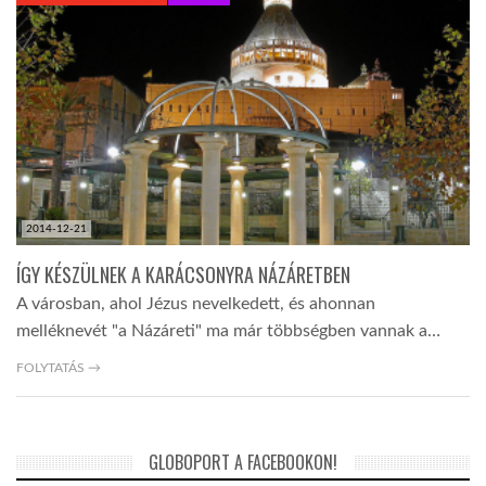
KÖZEL-KELET
AUSZTRÁLIA
A VILÁG ITTHON
2014-12-21
MÉDIA
ÍGY KÉSZÜLNEK A KARÁCSONYRA NÁZÁRETBEN
A városban, ahol Jézus nevelkedett, és ahonnan
melléknevét "a Názáreti" ma már többségben vannak a…
FOLYTATÁS →
GLOBOTV BP
GLOBOPORT A FACEBOOKON!
HÍR3D