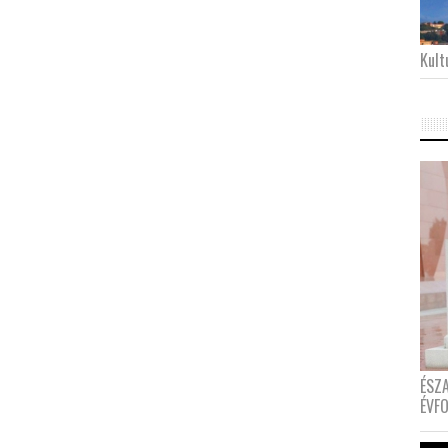
Kultu
ÉSZ
ÉVF