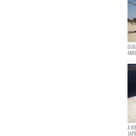
DUBA
AME
A K
JAPÁ