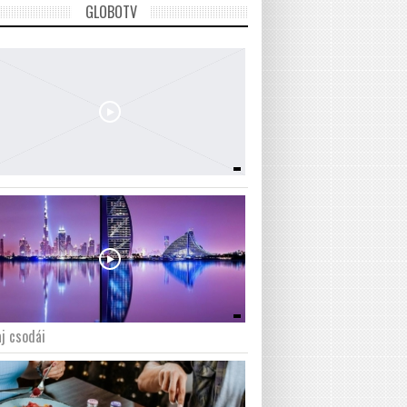
GLOBOTV
j csodái