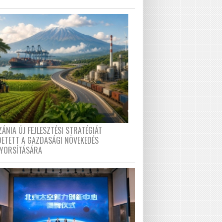
ÁNIA ÚJ FEJLESZTÉSI STRATÉGIÁT
DETETT A GAZDASÁGI NÖVEKEDÉS
GYORSÍTÁSÁRA