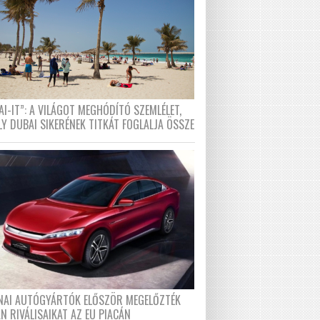
I-IT”: A VILÁGOT MEGHÓDÍTÓ SZEMLÉLET,
LY DUBAI SIKERÉNEK TITKÁT FOGLALJA ÖSSZE
ÍNAI AUTÓGYÁRTÓK ELŐSZÖR MEGELŐZTÉK
N RIVÁLISAIKAT AZ EU PIACÁN