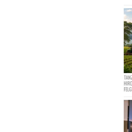
TANZ
HIR
FEL