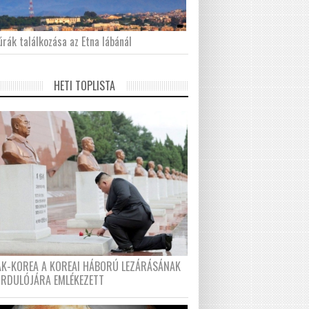
́rák találkozása az Etna lábánál
HETI TOPLISTA
AK-KOREA A KOREAI HÁBORÚ LEZÁRÁSÁNAK
ORDULÓJÁRA EMLÉKEZETT