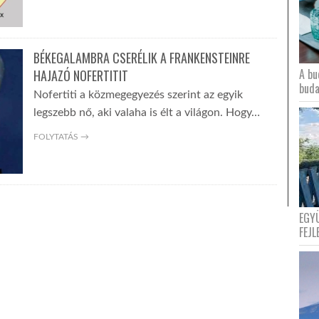
BÉKEGALAMBRA CSERÉLIK A FRANKENSTEINRE
A bu
HAJAZÓ NOFERTITIT
buda
Nofertiti a közmegegyezés szerint az egyik
legszebb nő, aki valaha is élt a világon. Hogy…
FOLYTATÁS →
EGY
FEJL