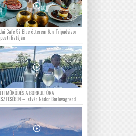
dai Cafe 57 Blue étterem 6. a Tripadvisor
pesti listáján
ÜTTMŰKÖDÉS A BORKULTÚRA
ESZTÉSÉBEN – István Nádor Borlovagrend