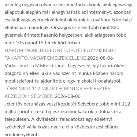
jelenleg negyven olyan csecsemő tartózkodik, akik egészségi
állapotuk alapján már elhagyhatnák az intézményt, azonban
családi vagy gyermekvédelmi okok miatt továbbra is kórházi
ellátásban maradnak. Országos szinten több mint 320
gyermek érintett hasonló helyzetben, akik átlagosan több
mint 105 napot töltenek kórházban.
HÁROM MOBILTELEFONT LOPOTT EGY MISKOLCI
TAKARÍTÓ, VÁDAT EMELTEK ELLENE
2026-08-06
Vádat emelt a Miskolci Járási Ügyészség egy takarítóként
dolgozó nő ellen, aki a vád szerint munka közben három
mobiltelefont tulajdonított el egy miskolci irodaházból.
TÖBB MINT 112 MILLIÓ FORINTOS FEJLESZTÉS
KEZDŐDIK SELYEBEN
2026-08-06
Jelentős beruházás veszi kezdetét Selyében: több mint 112
millió forint értékű fejlesztési munkálatok indulnak el a
településen. A kivitelezési feladatokat egy edelényi
székhelyű vállalkozás nyerte el a közbeszerzési eljárás
eredményeként.