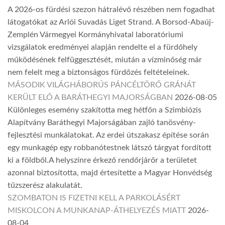
A 2026-os fürdési szezon hátralévő részében nem fogadhat
látogatókat az Arlói Suvadás Liget Strand. A Borsod-Abaúj-
Zemplén Vármegyei Kormányhivatal laboratóriumi
vizsgálatok eredményei alapján rendelte el a fürdőhely
működésének felfüggesztését, miután a vízminőség már
nem felelt meg a biztonságos fürdőzés feltételeinek.
MÁSODIK VILÁGHÁBORÚS PÁNCÉLTÖRŐ GRÁNÁT
KERÜLT ELŐ A BARÁTHEGYI MAJORSÁGBAN
2026-08-05
Különleges esemény szakította meg hétfőn a Szimbiózis
Alapítvány Baráthegyi Majorságában zajló tanösvény-
fejlesztési munkálatokat. Az erdei útszakasz építése során
egy munkagép egy robbanótestnek látszó tárgyat fordított
ki a földből.A helyszínre érkező rendőrjárőr a területet
azonnal biztosította, majd értesítette a Magyar Honvédség
tűzszerész alakulatát.
SZOMBATON IS FIZETNI KELL A PARKOLÁSÉRT
MISKOLCON A MUNKANAP-ÁTHELYEZÉS MIATT
2026-
08-04