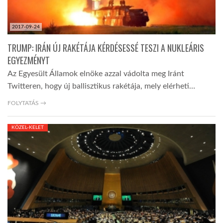
2017-09-24
TRUMP: IRÁN ÚJ RAKÉTÁJA KÉRDÉSESSÉ TESZI A NUKLEÁRIS
EGYEZMÉNYT
Az Egyesült Államok elnöke azzal vádolta meg Iránt
Twitteren, hogy új ballisztikus rakétája, mely elérheti…
FOLYTATÁS →
KÖZEL-KELET