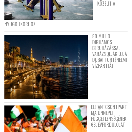
KÖZELÍT A
NYUGDÍJKORHOZ
80 MILLIÓ
DIRHAMOS
BERUHÁZÁSSAL
VARÁZSOLJÁK ÚJJÁ
DUBAI TÖRTÉNELMI
VÍZPARTJÁT
ELEFÁNTCSONTPART
MA ÜNNEPLI
FÜGGETLENSÉGÉNEK
66. ÉVFORDULÓJÁT