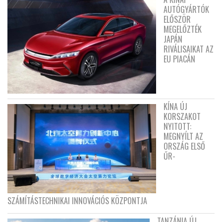
AUTÓGYÁRTÓK
ELŐSZÖR
MEGELŐZTÉK
JAPÁN
RIVÁLISAIKAT AZ
EU PIACÁN
KÍNA ÚJ
KORSZAKOT
NYITOTT:
MEGNYÍLT AZ
ORSZÁG ELSŐ
ŰR-
SZÁMÍTÁSTECHNIKAI INNOVÁCIÓS KÖZPONTJA
TANZÁNIA ÚJ