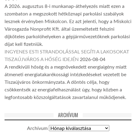
A 2026. augusztus 8-i munkanap-áthelyezés miatt ezen a
szombaton a megszokott hétköznapi parkolási szabályok
lesznek érvényben Miskolcon. Ez azt jelenti, hogy a Miskolci
Városgazda Nonprofit Kft. által üzemeltetett felszíni
díjköteles parkolóhelyeken a gépjárművezetőknek parkolási
díjat kell fizetniük.
INGYENES ESTI STRANDOLÁSSAL SEGÍTI A LAKOSOKAT
TISZAÚJVÁROS A HŐSÉG IDEJÉN
2026-08-04
A rendkívüli hőség és a megnövekedett energiaigény miatt
átmeneti energiatakarékossági intézkedéseket vezetett be
Tiszaújváros önkormányzata. A döntés célja, hogy
csökkentsék az energiafelhasználást úgy, hogy közben a
legfontosabb közszolgáltatások zavartalanul működjenek.
ARCHÍVUM
Archívum