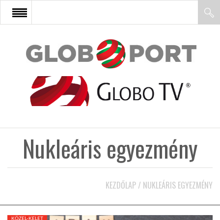
FŐOLDAL
AFRIKA
EURÓPA
Nukleáris egyezmény
ÁZSIA
ÉSZAK-AMERIKA
KEZDŐLAP
/
NUKLEÁRIS EGYEZMÉNY
LATIN-AMERIKA
KÖZEL-KELET