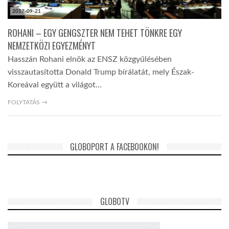
2017-09-21
ROHANI – EGY GENGSZTER NEM TEHET TÖNKRE EGY
NEMZETKÖZI EGYEZMÉNYT
Hasszán Rohani elnök az ENSZ közgyűlésében
visszautasította Donald Trump bírálatát, mely Észak-
Koreával együtt a világot…
FOLYTATÁS →
GLOBOPORT A FACEBOOKON!
GLOBOTV