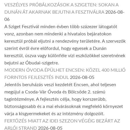
VESZÉLYES PRÓBÁLKOZÁSOK A SZIGETEN: SOKAN A
DUNÁN ÁT AKARNAK BEJUTNI A FESZTIVÁLRA
2026-08-
06
A Sziget Fesztivál minden évben több százezer látogatót
vonz, azonban nem mindenki a hivatalos bejáratokon
keresztül próbál eljutni a rendezvény területére. A szervezők
szerint évről évre előfordul, hogy egyesek a Dunán
keresztül, úszva vagy különféle vízi eszközökkel szeretnének
bejutni az Óbudai-szigetre.
MODERN ÓVODA ÉPÜLHET ENCSEN: KÖZEL 400 MILLIÓ
FORINTOS FEJLESZTÉS INDUL
2026-08-05
Jelentős beruházás veszi kezdetét Encsen, ahol teljesen
megújul a Csoda-Vár Óvoda és Bölcsőde 2. számú
tagintézménye. A fejlesztés célja, hogy korszerűbb,
biztonságosabb és a mai elvárásoknak megfelelő környezet
várja a kisgyermekeket és az intézmény dolgozóit.
FERTŐZÉS MIATT AZ IDEI SZEZON VÉGÉIG BEZÁRT AZ
ARLÓI STRAND
2026-08-05