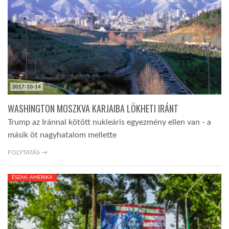
LATIMO.HU
GLOBOBOOK
2017-10-14
WASHINGTON MOSZKVA KARJAIBA LÖKHETI IRÁNT
Trump az Iránnal kötött nukleáris egyezmény ellen van - a
másik öt nagyhatalom mellette
FOLYTATÁS →
ÉSZAK-AMERIKA