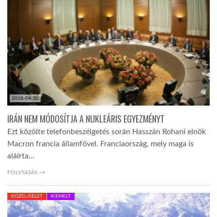
TROPICALMAGAZIN
GLOBOTV
AFRIKA TUDÁSTÁR
2018-04-30
A NAP SZÉPE
IRÁN NEM MÓDOSÍTJA A NUKLEÁRIS EGYEZMÉNYT
Ezt közölte telefonbeszélgetés során Hasszán Rohani elnök
Macron francia államfővel. Franciaország, mely maga is
LINKTR.EE
aláírta…
FOLYTATÁS →
GLOBOZSARU
KÖZEL-KELET
KIEMELT
DOBRAVERO.HU