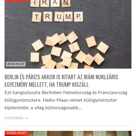
KÖZEL-KELET
AUSZTRÁLIA
A VILÁG ITTHON
2018-05-07
MÉDIA
BERLIN ÉS PÁRIZS AKKOR IS KITART AZ IRÁNI NUKLEÁRIS
EGYEZMÉNY MELLETT, HA TRUMP KISZÁLL
Ezt hangsúlyozta Berlinben Németország és Franciaország
külügyminisztere. Heiko Maas német külügyminiszter
kijelentette: a világ biztonságosabb…
GLOBOTV BP
FOLYTATÁS →
HÍR3D
KÖZEL-KELET