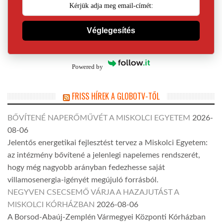
Véglegesítés
Powered by
FRISS HÍREK A GLOBOTV-TŐL
BŐVÍTENÉ NAPERŐMŰVÉT A MISKOLCI EGYETEM
2026-
08-06
Jelentős energetikai fejlesztést tervez a Miskolci Egyetem:
az intézmény bővítené a jelenlegi napelemes rendszerét,
hogy még nagyobb arányban fedezhesse saját
villamosenergia-igényét megújuló forrásból.
NEGYVEN CSECSEMŐ VÁRJA A HAZAJUTÁST A
MISKOLCI KÓRHÁZBAN
2026-08-06
A Borsod-Abaúj-Zemplén Vármegyei Központi Kórházban