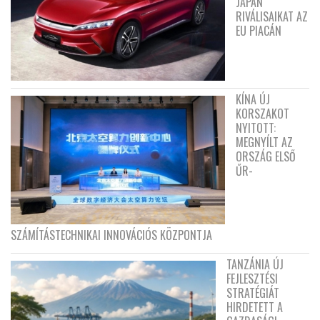
JAPÁN
RIVÁLISAIKAT AZ
EU PIACÁN
KÍNA ÚJ
KORSZAKOT
NYITOTT:
MEGNYÍLT AZ
ORSZÁG ELSŐ
ŰR-
SZÁMÍTÁSTECHNIKAI INNOVÁCIÓS KÖZPONTJA
TANZÁNIA ÚJ
FEJLESZTÉSI
STRATÉGIÁT
HIRDETETT A