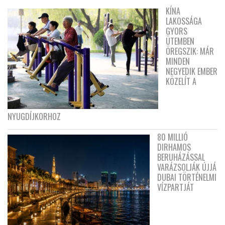
KÍNA
LAKOSSÁGA
GYORS
ÜTEMBEN
ÖREGSZIK: MÁR
MINDEN
NEGYEDIK EMBER
KÖZELÍT A
NYUGDÍJKORHOZ
80 MILLIÓ
DIRHAMOS
BERUHÁZÁSSAL
VARÁZSOLJÁK ÚJJÁ
DUBAI TÖRTÉNELMI
VÍZPARTJÁT