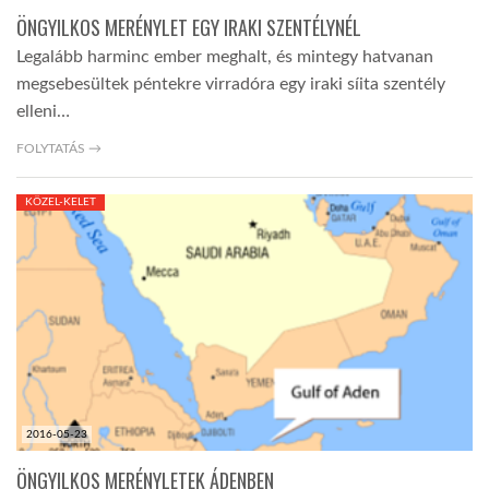
ÖNGYILKOS MERÉNYLET EGY IRAKI SZENTÉLYNÉL
Legalább harminc ember meghalt, és mintegy hatvanan
megsebesültek péntekre virradóra egy iraki síita szentély
elleni…
FOLYTATÁS →
KÖZEL-KELET
2016-05-23
ÖNGYILKOS MERÉNYLETEK ÁDENBEN