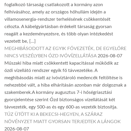
foglalkozó társaság csatlakozott a kormány azon
felhívásához, amely az országos hőhullám idején a
villamosenergia-rendszer terhelésének csökkentését
célozta. A kábelgyártásban érdekelt társaság gyorsan
reagált a kezdeményezésre, és több olyan intézkedést
vezetett be, […]
MEGHIBÁSODOTT AZ EGYIK FŐVEZETÉK, DE EGYELŐRE
NINCS VESZÉLYBEN ÓZD IVÓVÍZELLÁTÁSA
2026-08-07
Műszaki hiba miatt csökkentett kapacitással működik az
ózdi vízellátó rendszer egyik fő távvezetéke. A
meghibásodás miatt az ivóvíztároló medencék feltöltése is
nehezebbé vált, a hiba elhárításán azonban már dolgoznak a
szakemberek.A kormány augusztus 7-i hőségriasztási
gyorsjelentése szerint Ózd biztonságos vízellátását két
távvezeték, egy 500-as és egy 600-as vezeték biztosítja.
TŰZ ÜTÖTT KI A BEKECSI-HEGYEN, A SZÁRAZ
NÖVÉNYZET MIATT GYORSAN TERJEDTEK A LÁNGOK
2026-08-07