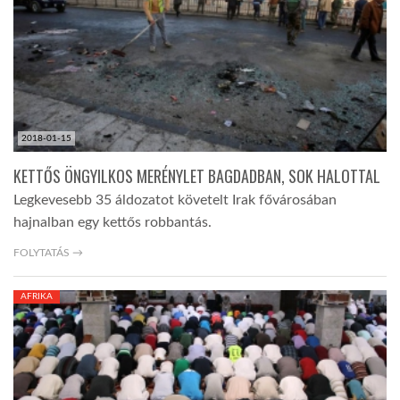
2018-01-15
KETTŐS ÖNGYILKOS MERÉNYLET BAGDADBAN, SOK HALOTTAL
Legkevesebb 35 áldozatot követelt Irak fővárosában
hajnalban egy kettős robbantás.
FOLYTATÁS →
AFRIKA