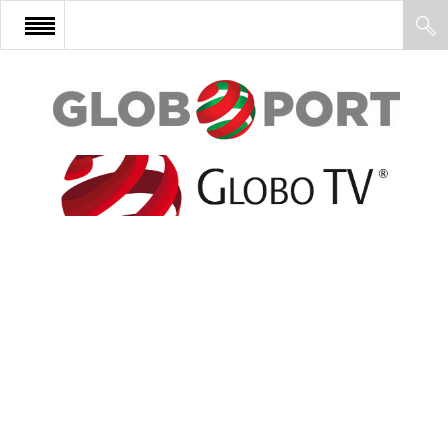
FŐOLDAL
AFRIKA
EURÓPA
ÁZSIA
ÉSZAK-AMERIKA
LATIN-AMERIKA