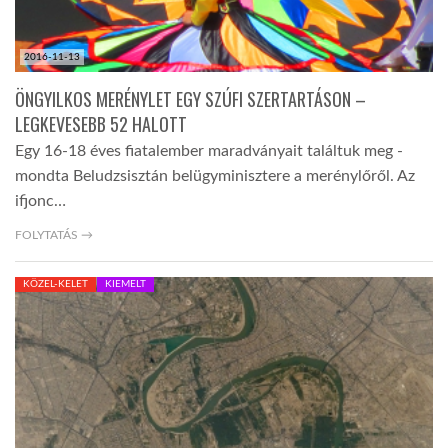
2016-11-13
ÖNGYILKOS MERÉNYLET EGY SZÚFI SZERTARTÁSON –
LEGKEVESEBB 52 HALOTT
Egy 16-18 éves fiatalember maradványait találtuk meg -
mondta Beludzsisztán belügyminisztere a merénylőről. Az
ifjonc…
FOLYTATÁS →
KÖZEL-KELET
KIEMELT