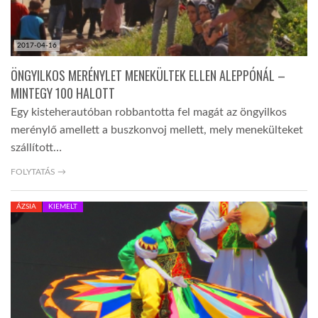
2017-04-16
ÖNGYILKOS MERÉNYLET MENEKÜLTEK ELLEN ALEPPÓNÁL –
MINTEGY 100 HALOTT
Egy kisteherautóban robbantotta fel magát az öngyilkos
merénylő amellett a buszkonvoj mellett, mely menekülteket
szállított…
FOLYTATÁS →
ÁZSIA
KIEMELT