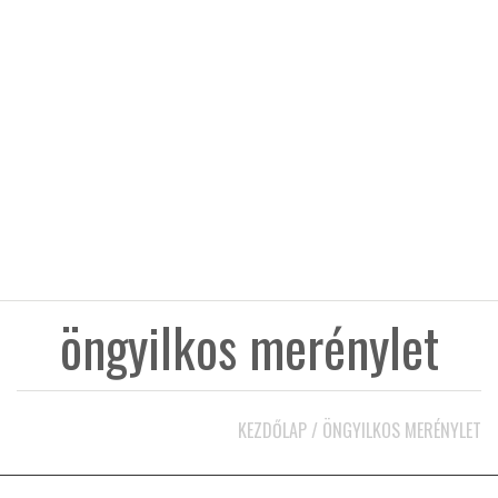
KÖZEL-KELET
AUSZTRÁLIA
A VILÁG ITTHON
MÉDIA
öngyilkos merénylet
GLOBOTV BP
KEZDŐLAP
/
ÖNGYILKOS MERÉNYLET
HÍR3D