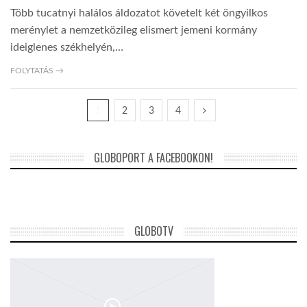
Több tucatnyi halálos áldozatot követelt két öngyilkos
merénylet a nemzetközileg elismert jemeni kormány
ideiglenes székhelyén,…
FOLYTATÁS →
1
2
3
4
GLOBOPORT A FACEBOOKON!
GLOBOTV