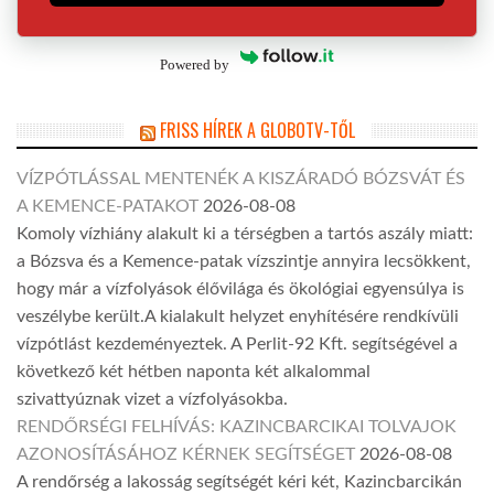
Powered by
FRISS HÍREK A GLOBOTV-TŐL
VÍZPÓTLÁSSAL MENTENÉK A KISZÁRADÓ BÓZSVÁT ÉS
A KEMENCE-PATAKOT
2026-08-08
Komoly vízhiány alakult ki a térségben a tartós aszály miatt:
a Bózsva és a Kemence-patak vízszintje annyira lecsökkent,
hogy már a vízfolyások élővilága és ökológiai egyensúlya is
veszélybe került.A kialakult helyzet enyhítésére rendkívüli
vízpótlást kezdeményeztek. A Perlit-92 Kft. segítségével a
következő két hétben naponta két alkalommal
szivattyúznak vizet a vízfolyásokba.
RENDŐRSÉGI FELHÍVÁS: KAZINCBARCIKAI TOLVAJOK
AZONOSÍTÁSÁHOZ KÉRNEK SEGÍTSÉGET
2026-08-08
A rendőrség a lakosság segítségét kéri két, Kazincbarcikán