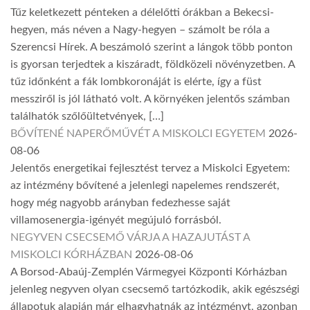
Tűz keletkezett pénteken a délelőtti órákban a Bekecsi-
hegyen, más néven a Nagy-hegyen – számolt be róla a
Szerencsi Hírek. A beszámoló szerint a lángok több ponton
is gyorsan terjedtek a kiszáradt, földközeli növényzetben. A
tűz időnként a fák lombkoronáját is elérte, így a füst
messziről is jól látható volt. A környéken jelentős számban
találhatók szőlőültetvények, […]
BŐVÍTENÉ NAPERŐMŰVÉT A MISKOLCI EGYETEM
2026-
08-06
Jelentős energetikai fejlesztést tervez a Miskolci Egyetem:
az intézmény bővítené a jelenlegi napelemes rendszerét,
hogy még nagyobb arányban fedezhesse saját
villamosenergia-igényét megújuló forrásból.
NEGYVEN CSECSEMŐ VÁRJA A HAZAJUTÁST A
MISKOLCI KÓRHÁZBAN
2026-08-06
A Borsod-Abaúj-Zemplén Vármegyei Központi Kórházban
jelenleg negyven olyan csecsemő tartózkodik, akik egészségi
állapotuk alapján már elhagyhatnák az intézményt, azonban