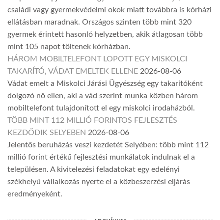
családi vagy gyermekvédelmi okok miatt továbbra is kórházi
ellátásban maradnak. Országos szinten több mint 320
gyermek érintett hasonló helyzetben, akik átlagosan több
mint 105 napot töltenek kórházban.
HÁROM MOBILTELEFONT LOPOTT EGY MISKOLCI
TAKARÍTÓ, VÁDAT EMELTEK ELLENE
2026-08-06
Vádat emelt a Miskolci Járási Ügyészség egy takarítóként
dolgozó nő ellen, aki a vád szerint munka közben három
mobiltelefont tulajdonított el egy miskolci irodaházból.
TÖBB MINT 112 MILLIÓ FORINTOS FEJLESZTÉS
KEZDŐDIK SELYEBEN
2026-08-06
Jelentős beruházás veszi kezdetét Selyében: több mint 112
millió forint értékű fejlesztési munkálatok indulnak el a
településen. A kivitelezési feladatokat egy edelényi
székhelyű vállalkozás nyerte el a közbeszerzési eljárás
eredményeként.