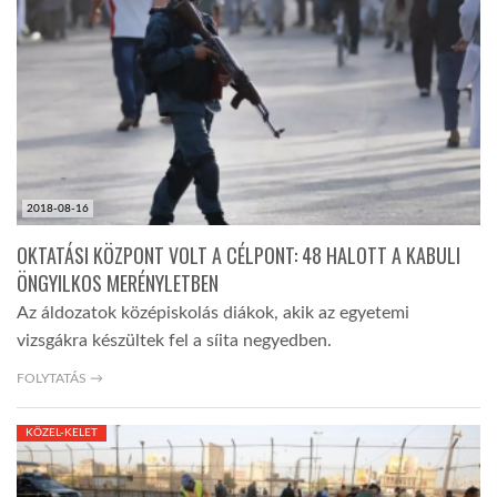
LATIMO.HU
GLOBOBOOK
2018-08-16
OKTATÁSI KÖZPONT VOLT A CÉLPONT: 48 HALOTT A KABULI
ÖNGYILKOS MERÉNYLETBEN
Az áldozatok középiskolás diákok, akik az egyetemi
vizsgákra készültek fel a síita negyedben.
FOLYTATÁS →
KÖZEL-KELET