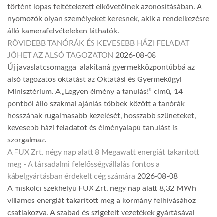
történt lopás feltételezett elkövetőinek azonosításában. A
nyomozók olyan személyeket keresnek, akik a rendelkezésre
álló kamerafelvételeken láthatók.
RÖVIDEBB TANÓRÁK ÉS KEVESEBB HÁZI FELADAT
JÖHET AZ ALSÓ TAGOZATON
2026-08-08
Új javaslatcsomaggal alakítaná gyermekközpontúbbá az
alsó tagozatos oktatást az Oktatási és Gyermekügyi
Minisztérium. A „Legyen élmény a tanulás!” című, 14
pontból álló szakmai ajánlás többek között a tanórák
hosszának rugalmasabb kezelését, hosszabb szüneteket,
kevesebb házi feladatot és élményalapú tanulást is
szorgalmaz.
A FUX Zrt. négy nap alatt 8 Megawatt energiát takarított
meg - A társadalmi felelősségvállalás fontos a
kábelgyártásban érdekelt cég számára
2026-08-08
A miskolci székhelyű FUX Zrt. négy nap alatt 8,32 MWh
villamos energiát takarított meg a kormány felhívásához
csatlakozva. A szabad és szigetelt vezetékek gyártásával