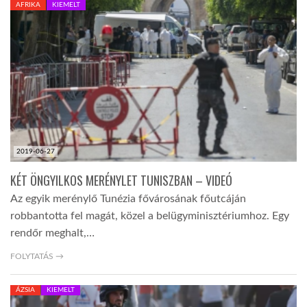
AFRIKA
KIEMELT
TROPICALMAGAZIN
GLOBOTV
AFRIKA TUDÁSTÁR
2019-06-27
A NAP SZÉPE
KÉT ÖNGYILKOS MERÉNYLET TUNISZBAN – VIDEÓ
Az egyik merénylő Tunézia fővárosának főutcáján
LINKTR.EE
robbantotta fel magát, közel a belügyminisztériumhoz. Egy
rendőr meghalt,…
GLOBOZSARU
FOLYTATÁS →
ÁZSIA
KIEMELT
DOBRAVERO.HU