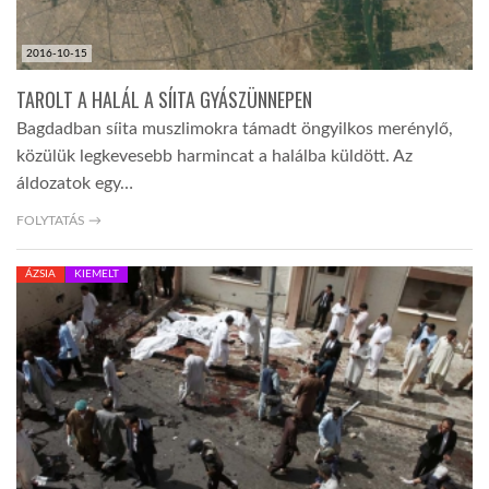
2016-10-15
TAROLT A HALÁL A SÍITA GYÁSZÜNNEPEN
Bagdadban síita muszlimokra támadt öngyilkos merénylő,
közülük legkevesebb harmincat a halálba küldött. Az
áldozatok egy…
FOLYTATÁS →
ÁZSIA
KIEMELT