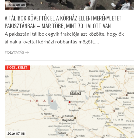
2016-08-08
A TÁLIBOK KÖVETTÉK EL A KÓRHÁZ ELLENI MERÉNYLETET
PAKISZTÁNBAN – MÁR TÖBB, MINT 70 HALOTT VAN
A pakisztáni tálibok egyik frakciója azt közölte, hogy ők
állnak a kvettai kórházi robbantás mögött.…
FOLYTATÁS →
KÖZEL-KELET
2016-07-08