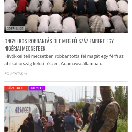
2017-11-21
ÖNGYILKOS ROBBANTÁS ÖLT MEG FÉLSZÁZ EMBERT EGY
NIGÉRIAI MECSETBEN
Hívőkkel teli mecsetben robbantotta fel magát egy férfi az
afrikai ország keleti részén, Adamawa államban.
FOLYTATÁS →
KÖZEL-KELET
KIEMELT