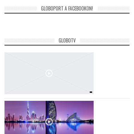
GLOBOPORT A FACEBOOKON!
TROPICALMAGAZIN
GLOBOTV
GLOBOTV
AFRIKA TUDÁSTÁR
A NAP SZÉPE
LINKTR.EE
GLOBOZSARU
DOBRAVERO.HU