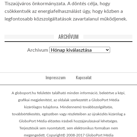
Tiszaújváros önkormányzata. A döntés célja, hogy
csökkentsék az energiafelhasználást úgy, hogy közben a
legfontosabb közszolgáltatások zavartalanul működjenek.
ARCHÍVUM
Archívum
Impresszum
Kapcsolat
A globoport.hu felületén található minden információ, beleértve a képi,
grafikai megjelenítést, az oldalak szerkezetét a GloboPort Média
kizárólagos tulajdona. Mindennemű továbbszolgáltatás,
továbbértékesítés, egészében vagy részleteiben az újraközlés kizárólag a
GloboPort Média előzetes írásbeli hozzájárulásával lehetséges.
Terjesztésük sem nyomtatott, sem elektronikus formában nem
megengedett. Copyright© 2008-2017 GloboPort Média