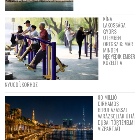
KÍNA
LAKOSSÁGA
GYORS
ÜTEMBEN
ÖREGSZIK: MÁR
MINDEN
NEGYEDIK EMBER
KÖZELÍT A
NYUGDÍJKORHOZ
80 MILLIÓ
DIRHAMOS
BERUHÁZÁSSAL
VARÁZSOLJÁK ÚJJÁ
DUBAI TÖRTÉNELMI
VÍZPARTJÁT