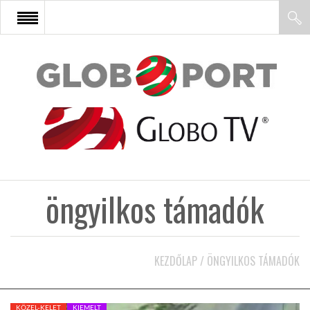
FŐOLDAL
AFRIKA
EURÓPA
öngyilkos támadók
ÁZSIA
ÉSZAK-AMERIKA
KEZDŐLAP
/
ÖNGYILKOS TÁMADÓK
LATIN-AMERIKA
KÖZEL-KELET
KIEMELT