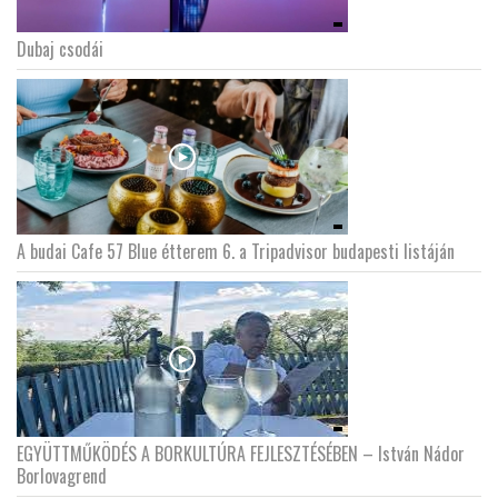
Dubaj csodái
LATIMO.HU
GLOBOBOOK
A budai Cafe 57 Blue étterem 6. a Tripadvisor budapesti listáján
EGYÜTTMŰKÖDÉS A BORKULTÚRA FEJLESZTÉSÉBEN – István Nádor
Borlovagrend