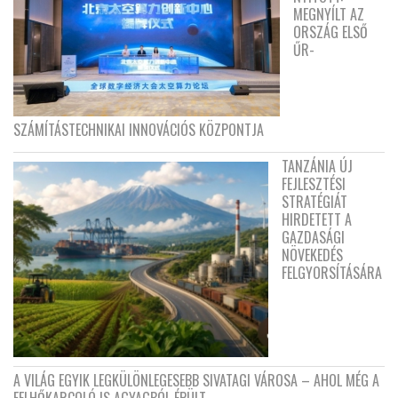
MEGNYÍLT AZ
ORSZÁG ELSŐ
ŰR-
SZÁMÍTÁSTECHNIKAI INNOVÁCIÓS KÖZPONTJA
TANZÁNIA ÚJ
FEJLESZTÉSI
STRATÉGIÁT
HIRDETETT A
GAZDASÁGI
NÖVEKEDÉS
FELGYORSÍTÁSÁRA
A VILÁG EGYIK LEGKÜLÖNLEGESEBB SIVATAGI VÁROSA – AHOL MÉG A
FELHŐKARCOLÓ IS AGYAGBÓL ÉPÜLT