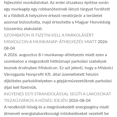
fejlesztési munkálatokat. Az erdei útszakasz építése során
egy munkagép egy robbanótestnek látszó tárgyat fordított
ki a földből.A helyszínre érkező rendőrjárőr a területet
azonnal biztosította, majd értesítette a Magyar Honvédség
tűzszerész alakulatát.
SZOMBATON IS FIZETNI KELL A PARKOLÁSÉRT
MISKOLCON A MUNKANAP-ÁTHELYEZÉS MIATT
2026-
08-04
A 2026. augusztus 8-i munkanap-áthelyezés miatt ezen a
szombaton a megszokott hétköznapi parkolási szabályok
lesznek érvényben Miskolcon. Ez azt jelenti, hogy a Miskolci
Városgazda Nonprofit Kft. által üzemeltetett felszíni
díjköteles parkolóhelyeken a gépjárművezetőknek parkolási
díjat kell fizetniük.
INGYENES ESTI STRANDOLÁSSAL SEGÍTI A LAKOSOKAT
TISZAÚJVÁROS A HŐSÉG IDEJÉN
2026-08-04
A rendkívüli hőség és a megnövekedett energiaigény miatt
átmeneti energiatakarékossági intézkedéseket vezetett be