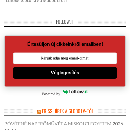
FOLLOW.IT
Értesüljön új cikkeinkről emailben!
Véglegesítés
Powered by
FRISS HÍREK A GLOBOTV-TŐL
BŐVÍTENÉ NAPERŐMŰVÉT A MISKOLCI EGYETEM
2026-