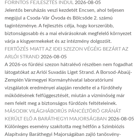
FORINTOS FEJLESZTÉS INDUL
2026-08-05
Jelentős beruházás veszi kezdetét Encsen, ahol teljesen
megújul a Csoda-Vár Óvoda és Bölcsőde 2. számú
tagintézménye. A fejlesztés célja, hogy korszerűbb,
biztonságosabb és a mai elvárásoknak megfelelő környezet
várja a kisgyermekeket és az intézmény dolgozóit.
FERTŐZÉS MIATT AZ IDEI SZEZON VÉGÉIG BEZÁRT AZ
ARLÓI STRAND
2026-08-05
A 2026-os fürdési szezon hátralévő részében nem fogadhat
látogatókat az Arlói Suvadás Liget Strand. A Borsod-Abaúj-
Zemplén Vármegyei Kormányhivatal laboratóriumi
vizsgálatok eredményei alapján rendelte el a fürdőhely
működésének felfüggesztését, miután a vízminőség már
nem felelt meg a biztonságos fürdőzés feltételeinek.
MÁSODIK VILÁGHÁBORÚS PÁNCÉLTÖRŐ GRÁNÁT
KERÜLT ELŐ A BARÁTHEGYI MAJORSÁGBAN
2026-08-05
Különleges esemény szakította meg hétfőn a Szimbiózis
Alapítvány Baráthegyi Majorságában zajló tanösvény-