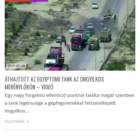
KÖZEL-KELET
AUSZTRÁLIA
A VILÁG ITTHON
2017-07-28
MÉDIA
ÁTHAJTOTT AZ EGYIPTOMI TANK AZ ÖNGYILKOS
MERÉNYLŐKÖN – VIDEÓ
Egy nagy forgalmú ellenőrző pontnál találta magát szemben
a tank legénysége a gépfegyverekkel felszerelkezett
öngyilkos…
GLOBOTV BP
FOLYTATÁS →
HÍR3D