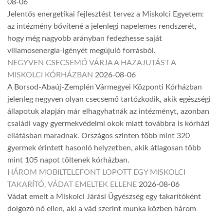
08-06
Jelentős energetikai fejlesztést tervez a Miskolci Egyetem:
az intézmény bővítené a jelenlegi napelemes rendszerét,
hogy még nagyobb arányban fedezhesse saját
villamosenergia-igényét megújuló forrásból.
NEGYVEN CSECSEMŐ VÁRJA A HAZAJUTÁST A
MISKOLCI KÓRHÁZBAN
2026-08-06
A Borsod-Abaúj-Zemplén Vármegyei Központi Kórházban
jelenleg negyven olyan csecsemő tartózkodik, akik egészségi
állapotuk alapján már elhagyhatnák az intézményt, azonban
családi vagy gyermekvédelmi okok miatt továbbra is kórházi
ellátásban maradnak. Országos szinten több mint 320
gyermek érintett hasonló helyzetben, akik átlagosan több
mint 105 napot töltenek kórházban.
HÁROM MOBILTELEFONT LOPOTT EGY MISKOLCI
TAKARÍTÓ, VÁDAT EMELTEK ELLENE
2026-08-06
Vádat emelt a Miskolci Járási Ügyészség egy takarítóként
dolgozó nő ellen, aki a vád szerint munka közben három