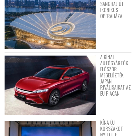
SANGHAJ ÚJ
IKONIKUS
OPERAHÁZA
A KÍNAI
AUTÓGYÁRTÓK
ELŐSZÖR
MEGELŐZTÉK
JAPÁN
RIVÁLISAIKAT AZ
EU PIACÁN
KÍNA ÚJ
KORSZAKOT
NYITOTT: