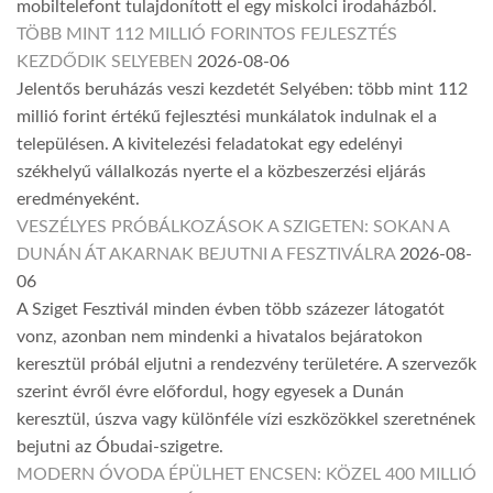
mobiltelefont tulajdonított el egy miskolci irodaházból.
TÖBB MINT 112 MILLIÓ FORINTOS FEJLESZTÉS
KEZDŐDIK SELYEBEN
2026-08-06
Jelentős beruházás veszi kezdetét Selyében: több mint 112
millió forint értékű fejlesztési munkálatok indulnak el a
településen. A kivitelezési feladatokat egy edelényi
székhelyű vállalkozás nyerte el a közbeszerzési eljárás
eredményeként.
VESZÉLYES PRÓBÁLKOZÁSOK A SZIGETEN: SOKAN A
DUNÁN ÁT AKARNAK BEJUTNI A FESZTIVÁLRA
2026-08-
06
A Sziget Fesztivál minden évben több százezer látogatót
vonz, azonban nem mindenki a hivatalos bejáratokon
keresztül próbál eljutni a rendezvény területére. A szervezők
szerint évről évre előfordul, hogy egyesek a Dunán
keresztül, úszva vagy különféle vízi eszközökkel szeretnének
bejutni az Óbudai-szigetre.
MODERN ÓVODA ÉPÜLHET ENCSEN: KÖZEL 400 MILLIÓ