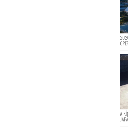
202
OPE
A K
JAPÁ