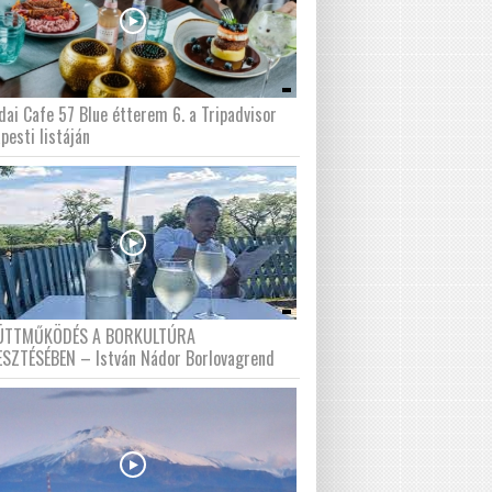
dai Cafe 57 Blue étterem 6. a Tripadvisor
pesti listáján
ÜTTMŰKÖDÉS A BORKULTÚRA
ESZTÉSÉBEN – István Nádor Borlovagrend