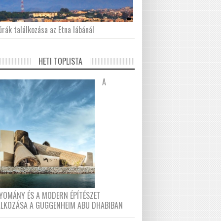
́rák találkozása az Etna lábánál
HETI TOPLISTA
A
YOMÁNY ÉS A MODERN ÉPÍTÉSZET
ÁLKOZÁSA A GUGGENHEIM ABU DHABIBAN