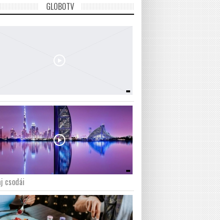
GLOBOTV
j csodái