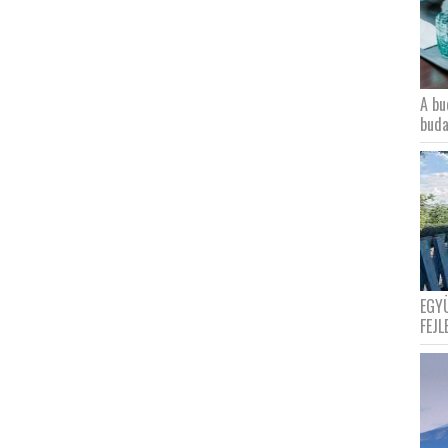
A bu
buda
EGY
FEJL