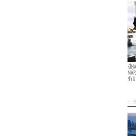
KÍN
MÁR
NYU