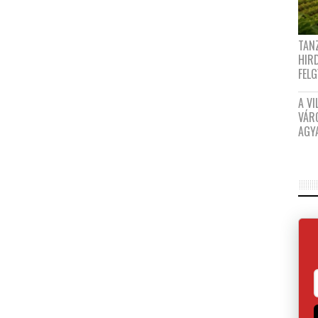
TANZ
HIR
FEL
A VI
VÁR
AGY