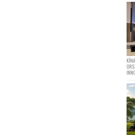
KÍN
ORS
INN