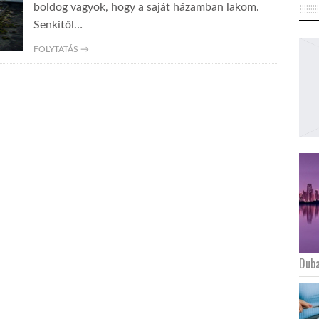
boldog vagyok, hogy a saját házamban lakom.
Senkitől…
FOLYTATÁS →
Duba