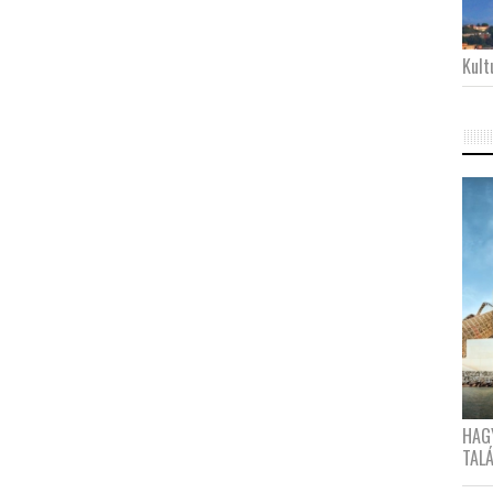
Kultu
HAG
TAL