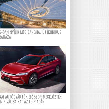
6-BAN NYÍLIK MEG SANGHAJ ÚJ IKONIKUS
RAHÁZA
ÍNAI AUTÓGYÁRTÓK ELŐSZÖR MEGELŐZTÉK
N RIVÁLISAIKAT AZ EU PIACÁN