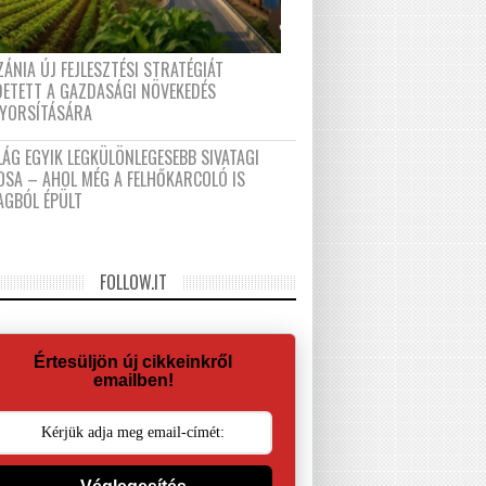
ÁNIA ÚJ FEJLESZTÉSI STRATÉGIÁT
DETETT A GAZDASÁGI NÖVEKEDÉS
GYORSÍTÁSÁRA
LÁG EGYIK LEGKÜLÖNLEGESEBB SIVATAGI
OSA – AHOL MÉG A FELHŐKARCOLÓ IS
AGBÓL ÉPÜLT
FOLLOW.IT
Értesüljön új cikkeinkről
emailben!