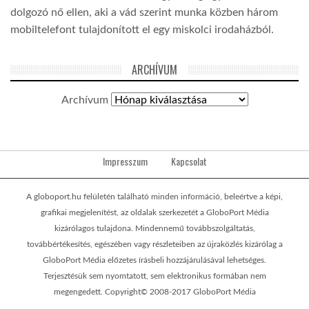
dolgozó nő ellen, aki a vád szerint munka közben három
mobiltelefont tulajdonított el egy miskolci irodaházból.
ARCHÍVUM
Archívum
Impresszum
Kapcsolat
A globoport.hu felületén található minden információ, beleértve a képi,
grafikai megjelenítést, az oldalak szerkezetét a GloboPort Média
kizárólagos tulajdona. Mindennemű továbbszolgáltatás,
továbbértékesítés, egészében vagy részleteiben az újraközlés kizárólag a
GloboPort Média előzetes írásbeli hozzájárulásával lehetséges.
Terjesztésük sem nyomtatott, sem elektronikus formában nem
megengedett. Copyright© 2008-2017 GloboPort Média