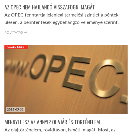
AZ OPEC NEM HAJLANDÓ VISSZAFOGNI MAGÁT
Az OPEC fenntartja jelenlegi termelési szintjét a pénteki
ülésen, a bennfentesek egybehangzó véleménye szerint.
FOLYTATÁS →
KÖZEL-KELET
2015-05-31
MENNYI LESZ AZ ANNYI? OLAJÁR ÉS TÖRTÉNELEM
Az olajtörténelem, rövidtávon, ismétli magát. Most, az