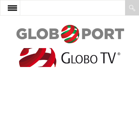
FŐOLDAL
AFRIKA
EURÓPA
ÁZSIA
ÉSZAK-AMERIKA
LATIN-AMERIKA