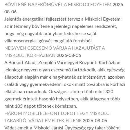
BŐVÍTENÉ NAPERŐMŰVÉT A MISKOLCI EGYETEM
2026-
08-06
Jelentős energetikai fejlesztést tervez a Miskolci Egyetem:
az intézmény bővítené a jelenlegi napelemes rendszerét,
hogy még nagyobb arányban fedezhesse saját
villamosenergia-igényét megújuló forrásból.
NEGYVEN CSECSEMŐ VÁRJA A HAZAJUTÁST A
MISKOLCI KÓRHÁZBAN
2026-08-06
A Borsod-Abaúj-Zemplén Vármegyei Központi Kórházban
jelenleg negyven olyan csecsemő tartózkodik, akik egészségi
állapotuk alapján már elhagyhatnák az intézményt, azonban
családi vagy gyermekvédelmi okok miatt továbbra is kórházi
ellátásban maradnak. Országos szinten több mint 320
gyermek érintett hasonló helyzetben, akik átlagosan több
mint 105 napot töltenek kórházban.
HÁROM MOBILTELEFONT LOPOTT EGY MISKOLCI
TAKARÍTÓ, VÁDAT EMELTEK ELLENE
2026-08-06
Vádat emelt a Miskolci Járási Ügyészség egy takarítóként