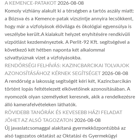
A KEMENCE-PATAKOT
2026-08-08
Komoly vízhiány alakult ki a térségben a tartós aszály miatt:
a Bózsva és a Kemence-patak vízszintje annyira lecsökkent,
hogy már a vízfolyások élővilága és ökológiai egyensúlya is
veszélybe került.A kialakult helyzet enyhítésére rendkívüli
vízpótlást kezdeményeztek. A Perlit-92 Kft. segítségével a
következő két hétben naponta két alkalommal
szivattyúznak vizet a vízfolyásokba.
RENDŐRSÉGI FELHÍVÁS: KAZINCBARCIKAI TOLVAJOK
AZONOSÍTÁSÁHOZ KÉRNEK SEGÍTSÉGET
2026-08-08
A rendőrség a lakosság segítségét kéri két, Kazincbarcikán
történt lopás feltételezett elkövetőinek azonosításában. A
nyomozók olyan személyeket keresnek, akik a rendelkezésre
álló kamerafelvételeken láthatók.
RÖVIDEBB TANÓRÁK ÉS KEVESEBB HÁZI FELADAT
JÖHET AZ ALSÓ TAGOZATON
2026-08-08
Új javaslatcsomaggal alakítaná gyermekközpontúbbá az
alsó tagozatos oktatást az Oktatási és Gyermekügyi