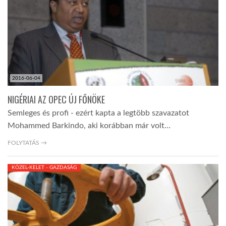
2016-06-04
NIGÉRIAI AZ OPEC ÚJ FŐNÖKE
Semleges és profi - ezért kapta a legtöbb szavazatot
Mohammed Barkindo, aki korábban már volt…
FOLYTATÁS →
KÖZEL-KELET - GAZDASÁG