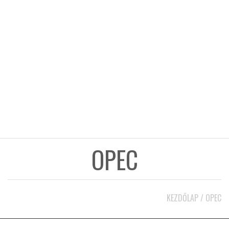
KÖZEL-KELET
AUSZTRÁLIA
A VILÁG ITTHON
MÉDIA
OPEC
GLOBOTV BP
KEZDŐLAP
/
OPEC
HÍR3D