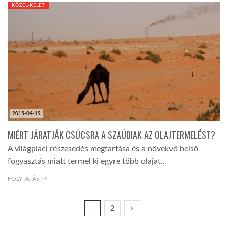
KÖZEL-KELET
2015-04-19
MIÉRT JÁRATJÁK CSÚCSRA A SZAÚDIAK AZ OLAJTERMELÉST?
A világpiaci részesedés megtartása és a növekvő belső
fogyasztás miatt termel ki egyre több olajat…
FOLYTATÁS →
1
2