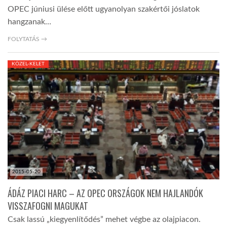
OPEC júniusi ülése előtt ugyanolyan szakértői jóslatok
hangzanak…
FOLYTATÁS →
KÖZEL-KELET
2015-05-20
ÁDÁZ PIACI HARC – AZ OPEC ORSZÁGOK NEM HAJLANDÓK
VISSZAFOGNI MAGUKAT
Csak lassú „kiegyenlítődés” mehet végbe az olajpiacon.