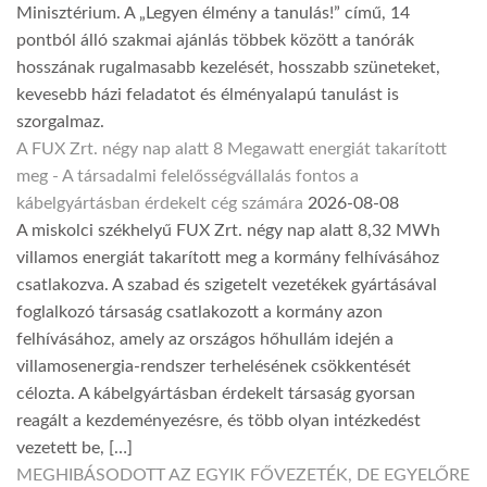
Minisztérium. A „Legyen élmény a tanulás!” című, 14
pontból álló szakmai ajánlás többek között a tanórák
hosszának rugalmasabb kezelését, hosszabb szüneteket,
kevesebb házi feladatot és élményalapú tanulást is
szorgalmaz.
A FUX Zrt. négy nap alatt 8 Megawatt energiát takarított
meg - A társadalmi felelősségvállalás fontos a
kábelgyártásban érdekelt cég számára
2026-08-08
A miskolci székhelyű FUX Zrt. négy nap alatt 8,32 MWh
villamos energiát takarított meg a kormány felhívásához
csatlakozva. A szabad és szigetelt vezetékek gyártásával
foglalkozó társaság csatlakozott a kormány azon
felhívásához, amely az országos hőhullám idején a
villamosenergia-rendszer terhelésének csökkentését
célozta. A kábelgyártásban érdekelt társaság gyorsan
reagált a kezdeményezésre, és több olyan intézkedést
vezetett be, […]
MEGHIBÁSODOTT AZ EGYIK FŐVEZETÉK, DE EGYELŐRE