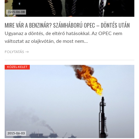
2015-06-08
MIRE VÁR A BENZINÁR? SZÁMHÁBORÚ OPEC – DÖNTÉS UTÁN
Ugyanaz a döntés, de eltérő hatásokkal. Az OPEC nem
változtat az olajkvótán, de most nem…
FOLYTATÁS →
KÖZEL-KELET
2015-06-03