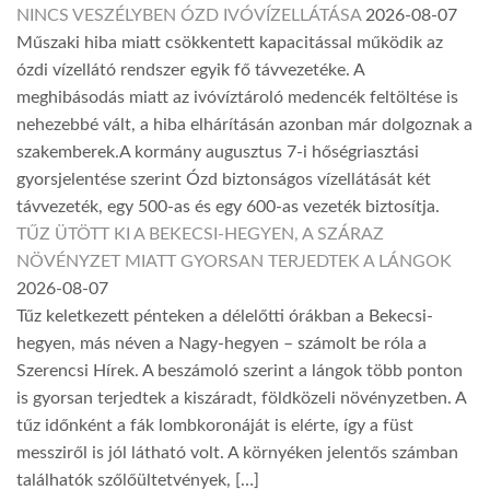
NINCS VESZÉLYBEN ÓZD IVÓVÍZELLÁTÁSA
2026-08-07
Műszaki hiba miatt csökkentett kapacitással működik az
ózdi vízellátó rendszer egyik fő távvezetéke. A
meghibásodás miatt az ivóvíztároló medencék feltöltése is
nehezebbé vált, a hiba elhárításán azonban már dolgoznak a
szakemberek.A kormány augusztus 7-i hőségriasztási
gyorsjelentése szerint Ózd biztonságos vízellátását két
távvezeték, egy 500-as és egy 600-as vezeték biztosítja.
TŰZ ÜTÖTT KI A BEKECSI-HEGYEN, A SZÁRAZ
NÖVÉNYZET MIATT GYORSAN TERJEDTEK A LÁNGOK
2026-08-07
Tűz keletkezett pénteken a délelőtti órákban a Bekecsi-
hegyen, más néven a Nagy-hegyen – számolt be róla a
Szerencsi Hírek. A beszámoló szerint a lángok több ponton
is gyorsan terjedtek a kiszáradt, földközeli növényzetben. A
tűz időnként a fák lombkoronáját is elérte, így a füst
messziről is jól látható volt. A környéken jelentős számban
találhatók szőlőültetvények, […]