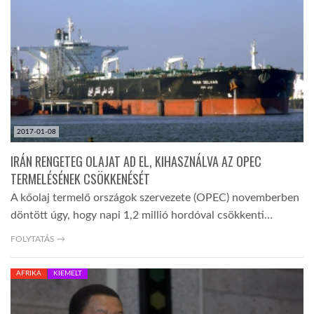
LATIMO.HU
GLOBOBOOK
2017-01-08
IRÁN RENGETEG OLAJAT AD EL, KIHASZNÁLVA AZ OPEC
TERMELÉSÉNEK CSÖKKENÉSÉT
A kőolaj termelő országok szervezete (OPEC) novemberben
döntött úgy, hogy napi 1,2 millió hordóval csökkenti…
FOLYTATÁS →
AFRIKA
KIEMELT