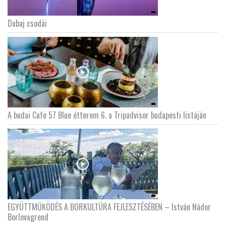
Dubaj csodái
A budai Cafe 57 Blue étterem 6. a Tripadvisor budapesti listáján
EGYÜTTMŰKÖDÉS A BORKULTÚRA FEJLESZTÉSÉBEN – István Nádor
Borlovagrend