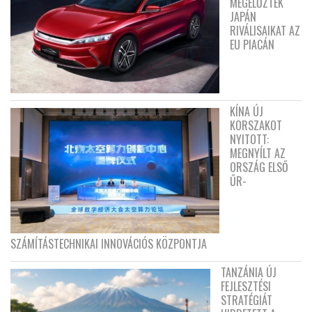
MEGELŐZTÉK
JAPÁN
RIVÁLISAIKAT AZ
EU PIACÁN
KÍNA ÚJ
KORSZAKOT
NYITOTT:
MEGNYÍLT AZ
ORSZÁG ELSŐ
ŰR-
SZÁMÍTÁSTECHNIKAI INNOVÁCIÓS KÖZPONTJA
TANZÁNIA ÚJ
FEJLESZTÉSI
STRATÉGIÁT