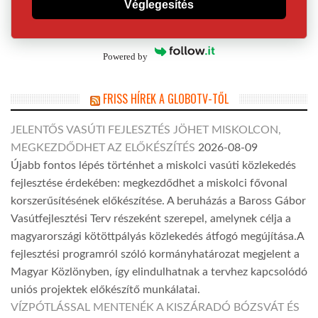
Véglegesítés
Powered by
FRISS HÍREK A GLOBOTV-TŐL
JELENTŐS VASÚTI FEJLESZTÉS JÖHET MISKOLCON,
MEGKEZDŐDHET AZ ELŐKÉSZÍTÉS
2026-08-09
Újabb fontos lépés történhet a miskolci vasúti közlekedés
fejlesztése érdekében: megkezdődhet a miskolci fővonal
korszerűsítésének előkészítése. A beruházás a Baross Gábor
Vasútfejlesztési Terv részeként szerepel, amelynek célja a
magyarországi kötöttpályás közlekedés átfogó megújítása.A
fejlesztési programról szóló kormányhatározat megjelent a
Magyar Közlönyben, így elindulhatnak a tervhez kapcsolódó
uniós projektek előkészítő munkálatai.
VÍZPÓTLÁSSAL MENTENÉK A KISZÁRADÓ BÓZSVÁT ÉS