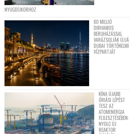
NYUGDÍJKORHOZ
80 MILLIÓ
DIRHAMOS
BERUHÁZÁSSAL
VARÁZSOLJÁK ÚJJÁ
DUBAI TÖRTÉNELMI
VÍZPARTJÁT
KÍNA ÚJABB
ÓRIÁSI LÉPÉST
TESZ AZ
ATOMENERGIA
FEJLESZTÉSÉBEN:
NYOLC ÚJ
REAKTOR