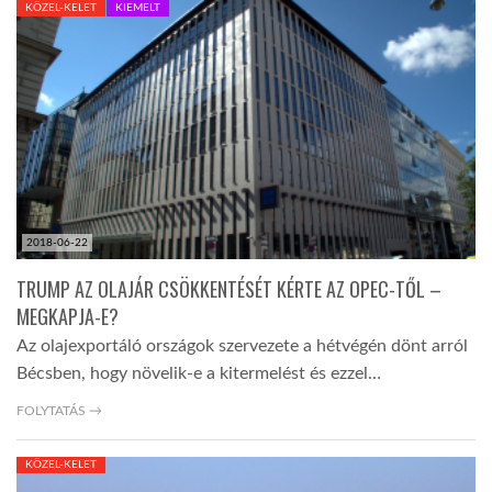
KÖZEL-KELET
KIEMELT
TROPICALMAGAZIN
GLOBOTV
AFRIKA TUDÁSTÁR
2018-06-22
A NAP SZÉPE
TRUMP AZ OLAJÁR CSÖKKENTÉSÉT KÉRTE AZ OPEC-TŐL –
MEGKAPJA-E?
LINKTR.EE
Az olajexportáló országok szervezete a hétvégén dönt arról
Bécsben, hogy növelik-e a kitermelést és ezzel…
GLOBOZSARU
FOLYTATÁS →
KÖZEL-KELET
DOBRAVERO.HU