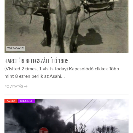
LATIMO.HU
GLOBOBOOK
2023-06-19
HARCTÉRI BETEGSZÁLLÍTÓ 1905.
(Visited 2 times, 1 visits today) Kapcsolódó cikkek Több
mint 8 ezren perlik az Asahi…
FOLYTATÁS →
ÁZSIA
KIEMELT