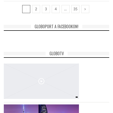
1
2
3
4
…
35
GLOBOPORT A FACEBOOKON!
GLOBOTV