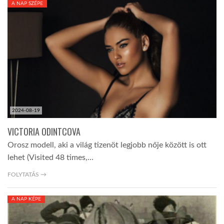
A NAP SZÉPE
TROPICALMAGAZIN
GLOBOTV
AFRIKA TUDÁSTÁR
2024-08-19
A NAP SZÉPE
VICTORIA ODINTCOVA
Orosz modell, aki a világ tizenöt legjobb nője között is ott
LINKTR.EE
lehet (Visited 48 times,…
FOLYTATÁS →
GLOBOZSARU
A NAP KÉPE
DOBRAVERO.HU