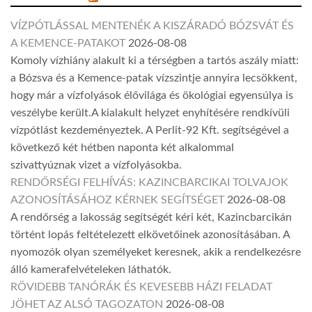
VÍZPÓTLÁSSAL MENTENÉK A KISZÁRADÓ BÓZSVÁT ÉS
A KEMENCE-PATAKOT
2026-08-08
Komoly vízhiány alakult ki a térségben a tartós aszály miatt:
a Bózsva és a Kemence-patak vízszintje annyira lecsökkent,
hogy már a vízfolyások élővilága és ökológiai egyensúlya is
veszélybe került.A kialakult helyzet enyhítésére rendkívüli
vízpótlást kezdeményeztek. A Perlit-92 Kft. segítségével a
következő két hétben naponta két alkalommal
szivattyúznak vizet a vízfolyásokba.
RENDŐRSÉGI FELHÍVÁS: KAZINCBARCIKAI TOLVAJOK
AZONOSÍTÁSÁHOZ KÉRNEK SEGÍTSÉGET
2026-08-08
A rendőrség a lakosság segítségét kéri két, Kazincbarcikán
történt lopás feltételezett elkövetőinek azonosításában. A
nyomozók olyan személyeket keresnek, akik a rendelkezésre
álló kamerafelvételeken láthatók.
RÖVIDEBB TANÓRÁK ÉS KEVESEBB HÁZI FELADAT
JÖHET AZ ALSÓ TAGOZATON
2026-08-08