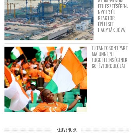
ATOMENERGIA
FEJLESZTÉSÉBEN:
NYOLC ÚJ
REAKTOR
ÉPÍTÉSÉT
HAGYTÁK JÓVÁ
ELEFÁNTCSONTPART
MA ÜNNEPLI
FÜGGETLENSÉGÉNEK
66. ÉVFORDULÓJÁT
KEDVENCEK