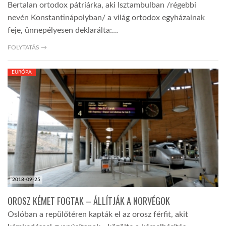
Bertalan ortodox pátriárka, aki Isztambulban /régebbi
nevén Konstantinápolyban/ a világ ortodox egyházainak
feje, ünnepélyesen deklarálta:…
FOLYTATÁS →
EURÓPA
2018-09-25
OROSZ KÉMET FOGTAK – ÁLLÍTJÁK A NORVÉGOK
Oslóban a repülőtéren kapták el az orosz férfit, akit