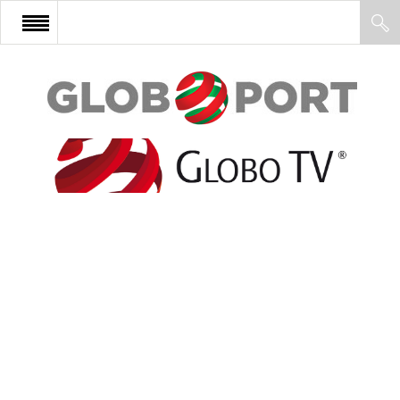
FŐOLDAL
AFRIKA
EURÓPA
ÁZSIA
ÉSZAK-AMERIKA
LATIN-AMERIKA