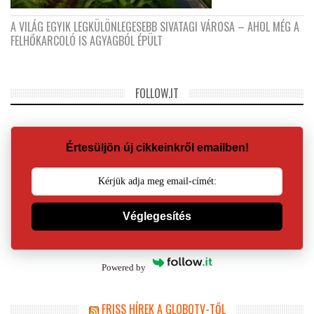
A VILÁG EGYIK LEGKÜLÖNLEGESEBB SIVATAGI VÁROSA – AHOL MÉG A
FELHŐKARCOLÓ IS AGYAGBÓL ÉPÜLT
FOLLOW.IT
Értesüljön új cikkeinkről emailben!
Véglegesítés
Powered by
FRISS HÍREK A GLOBOTV-TŐL