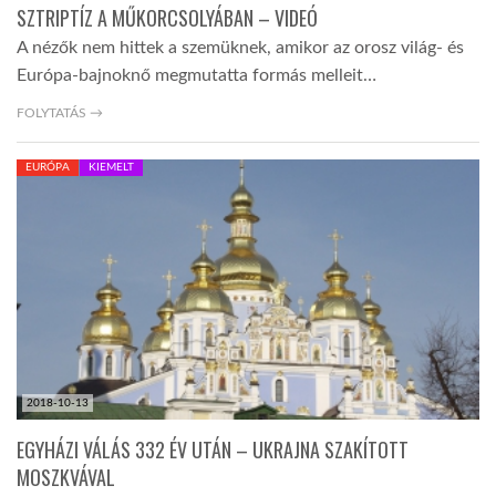
SZTRIPTÍZ A MŰKORCSOLYÁBAN – VIDEÓ
A nézők nem hittek a szemüknek, amikor az orosz világ- és
Európa-bajnoknő megmutatta formás melleit…
FOLYTATÁS →
EURÓPA
KIEMELT
2018-10-13
EGYHÁZI VÁLÁS 332 ÉV UTÁN – UKRAJNA SZAKÍTOTT
MOSZKVÁVAL