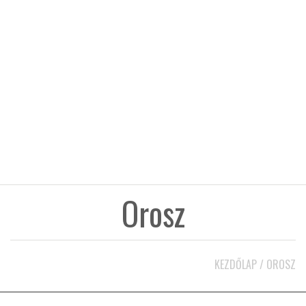
KÖZEL-KELET
AUSZTRÁLIA
A VILÁG ITTHON
MÉDIA
Orosz
GLOBOTV BP
KEZDŐLAP
/
OROSZ
HÍR3D