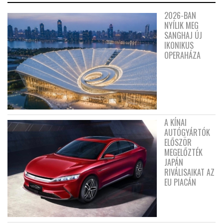
2026-BAN
NYÍLIK MEG
SANGHAJ ÚJ
IKONIKUS
OPERAHÁZA
A KÍNAI
AUTÓGYÁRTÓK
ELŐSZÖR
MEGELŐZTÉK
JAPÁN
RIVÁLISAIKAT AZ
EU PIACÁN