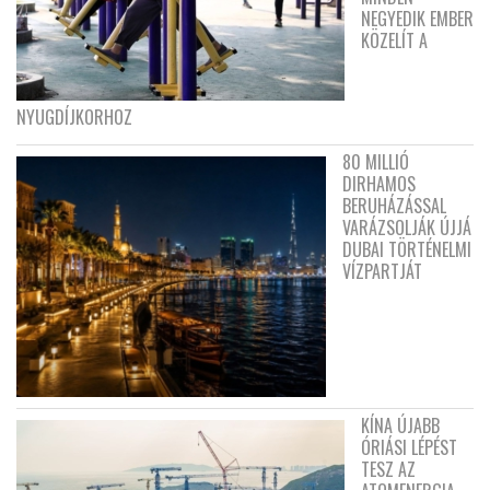
NEGYEDIK EMBER
KÖZELÍT A
NYUGDÍJKORHOZ
80 MILLIÓ
DIRHAMOS
BERUHÁZÁSSAL
VARÁZSOLJÁK ÚJJÁ
DUBAI TÖRTÉNELMI
VÍZPARTJÁT
KÍNA ÚJABB
ÓRIÁSI LÉPÉST
TESZ AZ