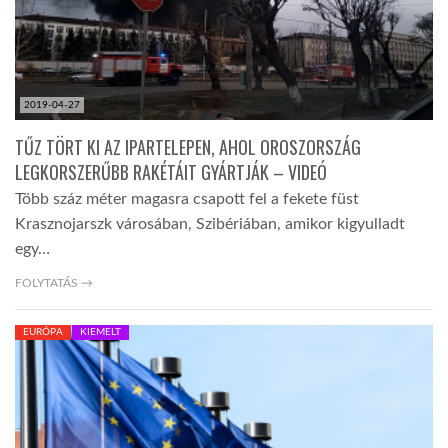
2019-04-27
TŰZ TÖRT KI AZ IPARTELEPEN, AHOL OROSZORSZÁG
LEGKORSZERŰBB RAKÉTÁIT GYÁRTJÁK – VIDEÓ
Több száz méter magasra csapott fel a fekete füst
Krasznojarszk városában, Szibériában, amikor kigyulladt
egy…
FOLYTATÁS →
EURÓPA
KIEMELT