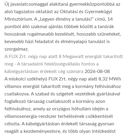
Új javaslatcsomaggal alakítaná gyermekközpontúbbá az
alsó tagozatos oktatást az Oktatási és Gyermekügyi
Minisztérium. A „Legyen élmény a tanulás!” című, 14
pontból álló szakmai ajánlás többek között a tanórák
hosszának rugalmasabb kezelését, hosszabb szüneteket,
kevesebb házi feladatot és élményalapú tanulást is
szorgalmaz.
A FUX Zrt. négy nap alatt 8 Megawatt energiát takarított
meg - A társadalmi felelősségvállalás fontos a
kábelgyártásban érdekelt cég számára
2026-08-08
A miskolci székhelyű FUX Zrt. négy nap alatt 8,32 MWh
villamos energiát takarított meg a kormány felhívásához
csatlakozva. A szabad és szigetelt vezetékek gyártásával
foglalkozó társaság csatlakozott a kormány azon
felhívásához, amely az országos hőhullám idején a
villamosenergia-rendszer terhelésének csökkentését
célozta. A kábelgyártásban érdekelt társaság gyorsan
reagált a kezdeményezésre, és több olyan intézkedést