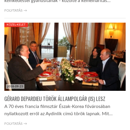
kémkedéssel gyanúsítanak - közölte a kémelhárítás…
FOLYTATÁS →
KÖZEL-KELET
2018-09-23
GÉRARD DEPARDIEU TÖRÖK ÁLLAMPOLGÁR (IS) LESZ
A 70 éves francia filmsztár Észak-Korea fővárosában
nyilatkozott erről az Aydinlik című török lapnak. Mit…
FOLYTATÁS →