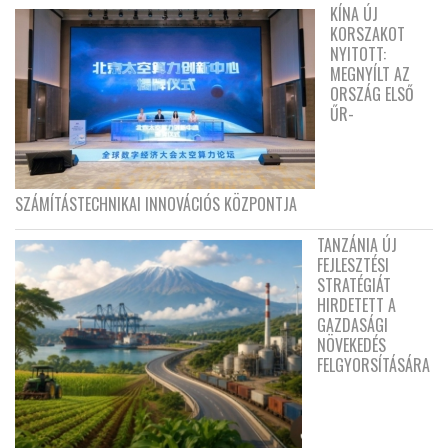
KÍNA ÚJ
KORSZAKOT
NYITOTT:
MEGNYÍLT AZ
ORSZÁG ELSŐ
ŰR-
SZÁMÍTÁSTECHNIKAI INNOVÁCIÓS KÖZPONTJA
TANZÁNIA ÚJ
FEJLESZTÉSI
STRATÉGIÁT
HIRDETETT A
GAZDASÁGI
NÖVEKEDÉS
FELGYORSÍTÁSÁRA