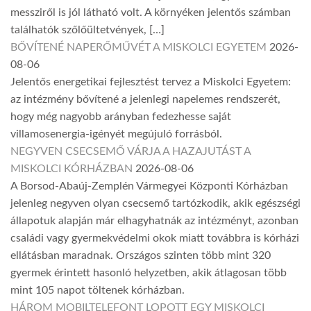
messziről is jól látható volt. A környéken jelentős számban
találhatók szőlőültetvények, […]
BŐVÍTENÉ NAPERŐMŰVÉT A MISKOLCI EGYETEM
2026-
08-06
Jelentős energetikai fejlesztést tervez a Miskolci Egyetem:
az intézmény bővítené a jelenlegi napelemes rendszerét,
hogy még nagyobb arányban fedezhesse saját
villamosenergia-igényét megújuló forrásból.
NEGYVEN CSECSEMŐ VÁRJA A HAZAJUTÁST A
MISKOLCI KÓRHÁZBAN
2026-08-06
A Borsod-Abaúj-Zemplén Vármegyei Központi Kórházban
jelenleg negyven olyan csecsemő tartózkodik, akik egészségi
állapotuk alapján már elhagyhatnák az intézményt, azonban
családi vagy gyermekvédelmi okok miatt továbbra is kórházi
ellátásban maradnak. Országos szinten több mint 320
gyermek érintett hasonló helyzetben, akik átlagosan több
mint 105 napot töltenek kórházban.
HÁROM MOBILTELEFONT LOPOTT EGY MISKOLCI