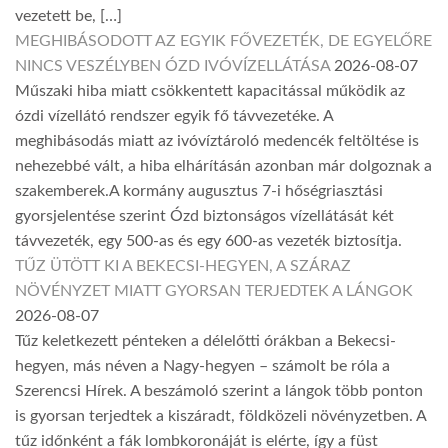
vezetett be, […]
MEGHIBÁSODOTT AZ EGYIK FŐVEZETÉK, DE EGYELŐRE
NINCS VESZÉLYBEN ÓZD IVÓVÍZELLÁTÁSA
2026-08-07
Műszaki hiba miatt csökkentett kapacitással működik az
ózdi vízellátó rendszer egyik fő távvezetéke. A
meghibásodás miatt az ivóvíztároló medencék feltöltése is
nehezebbé vált, a hiba elhárításán azonban már dolgoznak a
szakemberek.A kormány augusztus 7-i hőségriasztási
gyorsjelentése szerint Ózd biztonságos vízellátását két
távvezeték, egy 500-as és egy 600-as vezeték biztosítja.
TŰZ ÜTÖTT KI A BEKECSI-HEGYEN, A SZÁRAZ
NÖVÉNYZET MIATT GYORSAN TERJEDTEK A LÁNGOK
2026-08-07
Tűz keletkezett pénteken a délelőtti órákban a Bekecsi-
hegyen, más néven a Nagy-hegyen – számolt be róla a
Szerencsi Hírek. A beszámoló szerint a lángok több ponton
is gyorsan terjedtek a kiszáradt, földközeli növényzetben. A
tűz időnként a fák lombkoronáját is elérte, így a füst