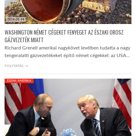
2019-01-14
WASHINGTON NÉMET CÉGEKET FENYEGET AZ ÉSZAKI OROSZ
GÁZVEZETÉK MIATT
Richard Grenell amerikai nagykövet levélben tudatta a nagy
tengeralatti gázvezetékeket építő német cégekkel: az USA…
FOLYTATÁS →
ÉSZAK-AMERIKA