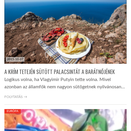
TROPICALMAGAZIN
GLOBOTV
AFRIKA TUDÁSTÁR
2015-10-07
A NAP SZÉPE
A KRÍM TETEJÉN SÜTÖTT PALACSINTÁT A BARÁTNŐJÉNEK
Logikus volna, ha Vlagyimir Putyin tette volna. Mivel
azonban az államfők nem nagyon sütögetnek nyilvánosan…
LINKTR.EE
FOLYTATÁS →
GLOBOZSARU
EURÓPA
DOBRAVERO.HU