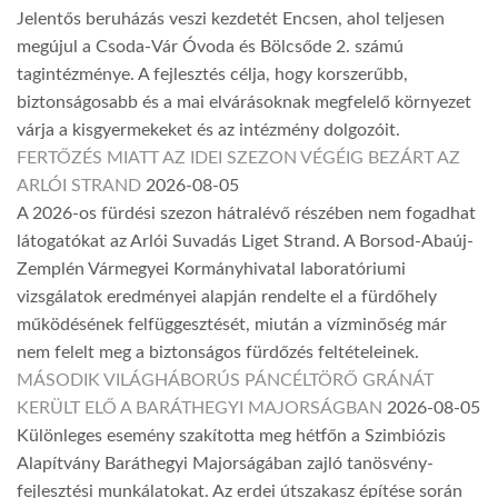
Jelentős beruházás veszi kezdetét Encsen, ahol teljesen
megújul a Csoda-Vár Óvoda és Bölcsőde 2. számú
tagintézménye. A fejlesztés célja, hogy korszerűbb,
biztonságosabb és a mai elvárásoknak megfelelő környezet
várja a kisgyermekeket és az intézmény dolgozóit.
FERTŐZÉS MIATT AZ IDEI SZEZON VÉGÉIG BEZÁRT AZ
ARLÓI STRAND
2026-08-05
A 2026-os fürdési szezon hátralévő részében nem fogadhat
látogatókat az Arlói Suvadás Liget Strand. A Borsod-Abaúj-
Zemplén Vármegyei Kormányhivatal laboratóriumi
vizsgálatok eredményei alapján rendelte el a fürdőhely
működésének felfüggesztését, miután a vízminőség már
nem felelt meg a biztonságos fürdőzés feltételeinek.
MÁSODIK VILÁGHÁBORÚS PÁNCÉLTÖRŐ GRÁNÁT
KERÜLT ELŐ A BARÁTHEGYI MAJORSÁGBAN
2026-08-05
Különleges esemény szakította meg hétfőn a Szimbiózis
Alapítvány Baráthegyi Majorságában zajló tanösvény-
fejlesztési munkálatokat. Az erdei útszakasz építése során