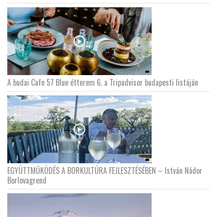
A budai Cafe 57 Blue étterem 6. a Tripadvisor budapesti listáján
EGYÜTTMŰKÖDÉS A BORKULTÚRA FEJLESZTÉSÉBEN – István Nádor
Borlovagrend