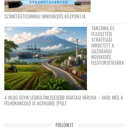
SZÁMÍTÁSTECHNIKAI INNOVÁCIÓS KÖZPONTJA
TANZÁNIA ÚJ
FEJLESZTÉSI
STRATÉGIÁT
HIRDETETT A
GAZDASÁGI
NÖVEKEDÉS
FELGYORSÍTÁSÁRA
A VILÁG EGYIK LEGKÜLÖNLEGESEBB SIVATAGI VÁROSA – AHOL MÉG A
FELHŐKARCOLÓ IS AGYAGBÓL ÉPÜLT
FOLLOW.IT