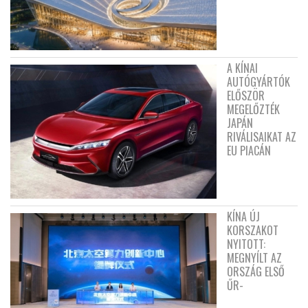
A KÍNAI
AUTÓGYÁRTÓK
ELŐSZÖR
MEGELŐZTÉK
JAPÁN
RIVÁLISAIKAT AZ
EU PIACÁN
KÍNA ÚJ
KORSZAKOT
NYITOTT:
MEGNYÍLT AZ
ORSZÁG ELSŐ
ŰR-