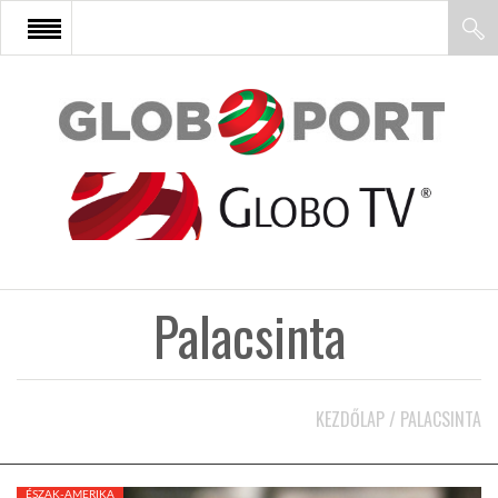
FŐOLDAL
AFRIKA
EURÓPA
Palacsinta
ÁZSIA
ÉSZAK-AMERIKA
KEZDŐLAP
/
PALACSINTA
LATIN-AMERIKA
ÉSZAK-AMERIKA