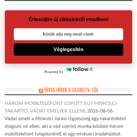
Értesüljön új cikkeinkről emailben!
Véglegesítés
Powered by
FRISS HÍREK A GLOBOTV-TŐL
HÁROM MOBILTELEFONT LOPOTT EGY MISKOLCI
TAKARÍTÓ, VÁDAT EMELTEK ELLENE
2026-08-06
Vádat emelt a Miskolci Járási Ügyészség egy takarítóként
dolgozó nő ellen, aki a vád szerint munka közben három
mobiltelefont tulajdonított el egy miskolci irodaházból.