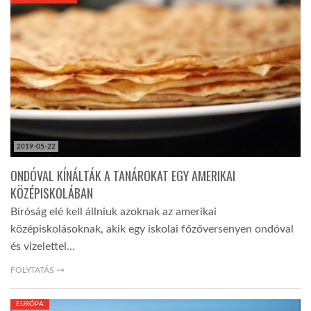
KÖZEL-KELET
AUSZTRÁLIA
A VILÁG ITTHON
2019-05-22
MÉDIA
ONDÓVAL KÍNÁLTÁK A TANÁROKAT EGY AMERIKAI
KÖZÉPISKOLÁBAN
Bíróság elé kell állniuk azoknak az amerikai
középiskolásoknak, akik egy iskolai főzőversenyen ondóval
és vizelettel…
GLOBOTV BP
FOLYTATÁS →
HÍR3D
EURÓPA