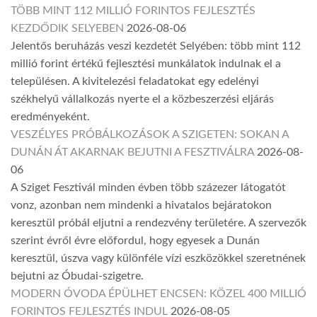
TÖBB MINT 112 MILLIÓ FORINTOS FEJLESZTÉS
KEZDŐDIK SELYEBEN
2026-08-06
Jelentős beruházás veszi kezdetét Selyében: több mint 112
millió forint értékű fejlesztési munkálatok indulnak el a
településen. A kivitelezési feladatokat egy edelényi
székhelyű vállalkozás nyerte el a közbeszerzési eljárás
eredményeként.
VESZÉLYES PRÓBÁLKOZÁSOK A SZIGETEN: SOKAN A
DUNÁN ÁT AKARNAK BEJUTNI A FESZTIVÁLRA
2026-08-
06
A Sziget Fesztivál minden évben több százezer látogatót
vonz, azonban nem mindenki a hivatalos bejáratokon
keresztül próbál eljutni a rendezvény területére. A szervezők
szerint évről évre előfordul, hogy egyesek a Dunán
keresztül, úszva vagy különféle vízi eszközökkel szeretnének
bejutni az Óbudai-szigetre.
MODERN ÓVODA ÉPÜLHET ENCSEN: KÖZEL 400 MILLIÓ
FORINTOS FEJLESZTÉS INDUL
2026-08-05