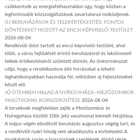
csökkentsék az energiafelhasználást úgy, hogy közben a
legfontosabb közszolgáltatások zavartalanul működjenek.
ÚJ BERUHÁZÁSOK ÉS TELEKÉRTÉKESÍTÉS: FONTOS
DÖNTÉSEKET HOZOTT AZ ENCSI KÉPVISELŐ-TESTÜLET
2026-08-04
Rendkívüli ülést tartott az encsi képviselő-testület, ahol
több, a város fejlődését érintő beruházásról és lakóövezeti
telkek értékesítéséről született döntés. Az önkormányzat
célja, hogy a rendelkezésre álló forrásokat a lehető
leghatékonyabban használja fel, miközben új fejlesztéseket
készít elő.
JÓ ÜTEMBEN HALAD A NYÍREGYHÁZA–MEZŐZOMBOR
VASÚTVONAL KORSZERŰSÍTÉSE
2026-08-04
A terveknek megfelelően zajlik a Mezőzombor és
Nyíregyháza közötti 100c jelű vasútvonal kiemelt felújítása.
A május végén elindított beruházás augusztus végéig tart, és
a rendkívüli nyári hőség sem akadályozta a kivitelezést.A
munkálatok során a hosszúsínek cseréjének döntő része