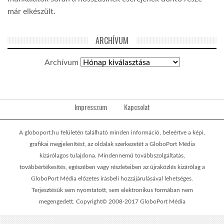
már elkészült.
ARCHÍVUM
Archívum
Impresszum
Kapcsolat
A globoport.hu felületén található minden információ, beleértve a képi,
grafikai megjelenítést, az oldalak szerkezetét a GloboPort Média
kizárólagos tulajdona. Mindennemű továbbszolgáltatás,
továbbértékesítés, egészében vagy részleteiben az újraközlés kizárólag a
GloboPort Média előzetes írásbeli hozzájárulásával lehetséges.
Terjesztésük sem nyomtatott, sem elektronikus formában nem
megengedett. Copyright© 2008-2017 GloboPort Média