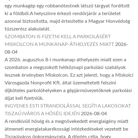
egy munkagép egy robbanótestnek látszó tárgyat fordított
ki a földből.A helyszínre érkező rendőrjárőr a területet
azonnal biztosította, majd értesítette a Magyar Honvédség
tűzszerész alakulatát.
SZOMBATON IS FIZETNI KELL A PARKOLÁSÉRT
MISKOLCON A MUNKANAP-ÁTHELYEZÉS MIATT
2026-
08-04
A 2026. augusztus 8-i munkanap-áthelyezés miatt ezen a
szombaton a megszokott hétköznapi parkolási szabályok
lesznek érvényben Miskolcon. Ez azt jelenti, hogy a Miskolci
Városgazda Nonprofit Kft. által üzemeltetett felszíni
díjköteles parkolóhelyeken a gépjárművezetőknek parkolási
díjat kell fizetniük.
INGYENES ESTI STRANDOLÁSSAL SEGÍTI A LAKOSOKAT
TISZAÚJVÁROS A HŐSÉG IDEJÉN
2026-08-04
A rendkívüli hőség és a megnövekedett energiaigény miatt
átmeneti energiatakarékossági intézkedéseket vezetett be
Tiszaújváros önkormányzata. A döntés célja, hogy