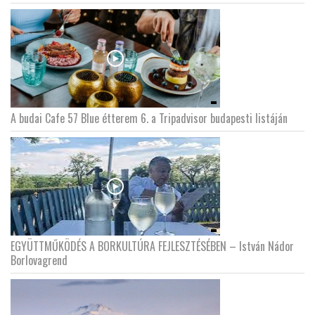
A budai Cafe 57 Blue étterem 6. a Tripadvisor budapesti listáján
EGYÜTTMŰKÖDÉS A BORKULTÚRA FEJLESZTÉSÉBEN – István Nádor
Borlovagrend