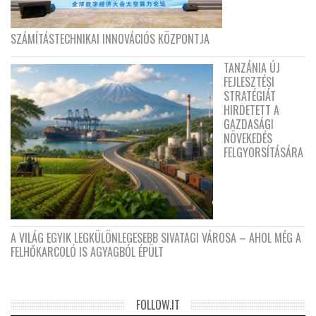
SZÁMÍTÁSTECHNIKAI INNOVÁCIÓS KÖZPONTJA
TANZÁNIA ÚJ
FEJLESZTÉSI
STRATÉGIÁT
HIRDETETT A
GAZDASÁGI
NÖVEKEDÉS
FELGYORSÍTÁSÁRA
A VILÁG EGYIK LEGKÜLÖNLEGESEBB SIVATAGI VÁROSA – AHOL MÉG A
FELHŐKARCOLÓ IS AGYAGBÓL ÉPÜLT
FOLLOW.IT