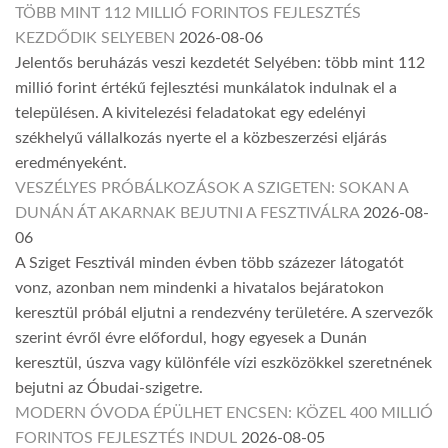
TÖBB MINT 112 MILLIÓ FORINTOS FEJLESZTÉS
KEZDŐDIK SELYEBEN
2026-08-06
Jelentős beruházás veszi kezdetét Selyében: több mint 112
millió forint értékű fejlesztési munkálatok indulnak el a
településen. A kivitelezési feladatokat egy edelényi
székhelyű vállalkozás nyerte el a közbeszerzési eljárás
eredményeként.
VESZÉLYES PRÓBÁLKOZÁSOK A SZIGETEN: SOKAN A
DUNÁN ÁT AKARNAK BEJUTNI A FESZTIVÁLRA
2026-08-
06
A Sziget Fesztivál minden évben több százezer látogatót
vonz, azonban nem mindenki a hivatalos bejáratokon
keresztül próbál eljutni a rendezvény területére. A szervezők
szerint évről évre előfordul, hogy egyesek a Dunán
keresztül, úszva vagy különféle vízi eszközökkel szeretnének
bejutni az Óbudai-szigetre.
MODERN ÓVODA ÉPÜLHET ENCSEN: KÖZEL 400 MILLIÓ
FORINTOS FEJLESZTÉS INDUL
2026-08-05