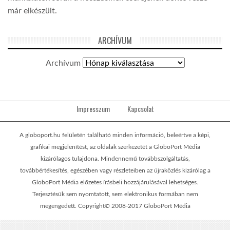
már elkészült.
ARCHÍVUM
Archívum
Impresszum
Kapcsolat
A globoport.hu felületén található minden információ, beleértve a képi,
grafikai megjelenítést, az oldalak szerkezetét a GloboPort Média
kizárólagos tulajdona. Mindennemű továbbszolgáltatás,
továbbértékesítés, egészében vagy részleteiben az újraközlés kizárólag a
GloboPort Média előzetes írásbeli hozzájárulásával lehetséges.
Terjesztésük sem nyomtatott, sem elektronikus formában nem
megengedett. Copyright© 2008-2017 GloboPort Média