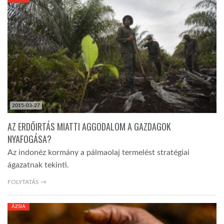
KÖZEL-KELET
AUSZTRÁLIA
A VILÁG ITTHON
2015-03-27
MÉDIA
AZ ERDŐIRTÁS MIATTI AGGODALOM A GAZDAGOK
NYAFOGÁSA?
Az indonéz kormány a pálmaolaj termelést stratégiai
ágazatnak tekinti.
GLOBOTV BP
FOLYTATÁS →
ÁZSIA
HÍR3D