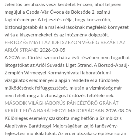
Jelentős beruházás veszi kezdetét Encsen, ahol teljesen
megújul a Csoda-Vár Óvoda és Bölcsőde 2. számú
tagintézménye. A fejlesztés célja, hogy korszerűbb,
biztonságosabb és a mai elvárásoknak megfelelő környezet
várja a kisgyermekeket és az intézmény dolgozóit.
FERTŐZÉS MIATT AZ IDEI SZEZON VÉGÉIG BEZÁRT AZ
ARLÓI STRAND
2026-08-05
A 2026-os fürdési szezon hátralévő részében nem fogadhat
látogatókat az Arlói Suvadás Liget Strand. A Borsod-Abaúj-
Zemplén Vármegyei Kormányhivatal laboratóriumi
vizsgálatok eredményei alapján rendelte el a fürdőhely
működésének felfüggesztését, miután a vízminőség már
nem felelt meg a biztonságos fürdőzés feltételeinek.
MÁSODIK VILÁGHÁBORÚS PÁNCÉLTÖRŐ GRÁNÁT
KERÜLT ELŐ A BARÁTHEGYI MAJORSÁGBAN
2026-08-05
Különleges esemény szakította meg hétfőn a Szimbiózis
Alapítvány Baráthegyi Majorságában zajló tanösvény-
fejlesztési munkálatokat. Az erdei útszakasz építése során