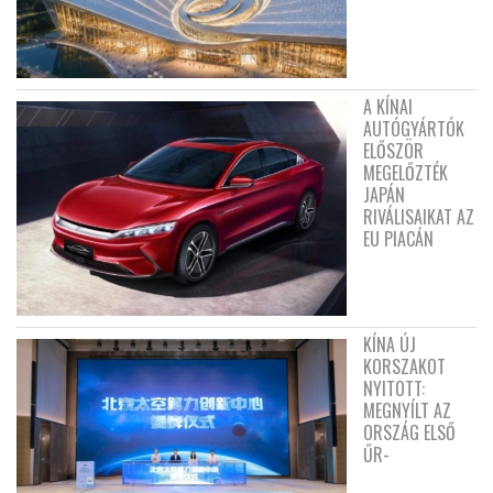
A KÍNAI
AUTÓGYÁRTÓK
ELŐSZÖR
MEGELŐZTÉK
JAPÁN
RIVÁLISAIKAT AZ
EU PIACÁN
KÍNA ÚJ
KORSZAKOT
NYITOTT:
MEGNYÍLT AZ
ORSZÁG ELSŐ
ŰR-