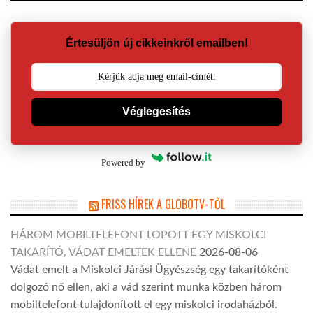
Értesüljön új cikkeinkről emailben!
Véglegesítés
Powered by
FRISS HÍREK A GLOBOTV-TŐL
HÁROM MOBILTELEFONT LOPOTT EGY MISKOLCI
TAKARÍTÓ, VÁDAT EMELTEK ELLENE
2026-08-06
Vádat emelt a Miskolci Járási Ügyészség egy takarítóként
dolgozó nő ellen, aki a vád szerint munka közben három
mobiltelefont tulajdonított el egy miskolci irodaházból.