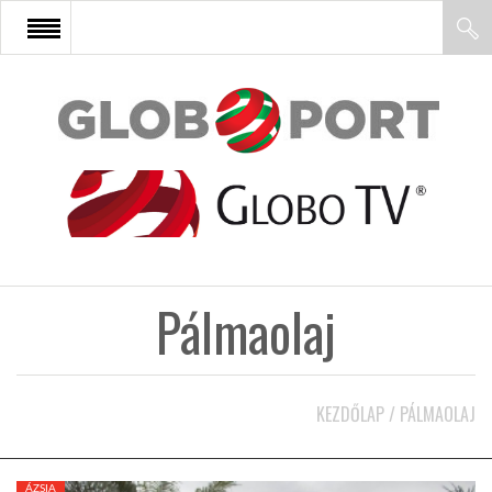
FŐOLDAL
AFRIKA
EURÓPA
Pálmaolaj
ÁZSIA
ÉSZAK-AMERIKA
KEZDŐLAP
/
PÁLMAOLAJ
LATIN-AMERIKA
ÁZSIA