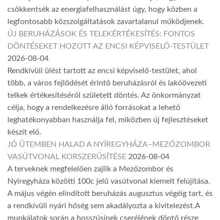
csökkentsék az energiafelhasználást úgy, hogy közben a
legfontosabb közszolgáltatások zavartalanul működjenek.
ÚJ BERUHÁZÁSOK ÉS TELEKÉRTÉKESÍTÉS: FONTOS
DÖNTÉSEKET HOZOTT AZ ENCSI KÉPVISELŐ-TESTÜLET
2026-08-04
Rendkívüli ülést tartott az encsi képviselő-testület, ahol
több, a város fejlődését érintő beruházásról és lakóövezeti
telkek értékesítéséről született döntés. Az önkormányzat
célja, hogy a rendelkezésre álló forrásokat a lehető
leghatékonyabban használja fel, miközben új fejlesztéseket
készít elő.
JÓ ÜTEMBEN HALAD A NYÍREGYHÁZA–MEZŐZOMBOR
VASÚTVONAL KORSZERŰSÍTÉSE
2026-08-04
A terveknek megfelelően zajlik a Mezőzombor és
Nyíregyháza közötti 100c jelű vasútvonal kiemelt felújítása.
A május végén elindított beruházás augusztus végéig tart, és
a rendkívüli nyári hőség sem akadályozta a kivitelezést.A
munkálatok során a hosszúsínek cseréjének döntő része