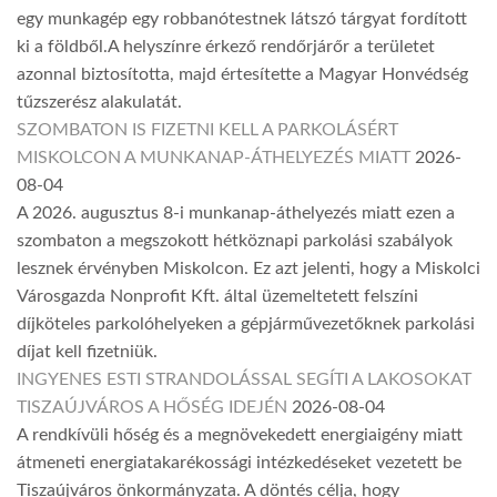
egy munkagép egy robbanótestnek látszó tárgyat fordított
ki a földből.A helyszínre érkező rendőrjárőr a területet
azonnal biztosította, majd értesítette a Magyar Honvédség
tűzszerész alakulatát.
SZOMBATON IS FIZETNI KELL A PARKOLÁSÉRT
MISKOLCON A MUNKANAP-ÁTHELYEZÉS MIATT
2026-
08-04
A 2026. augusztus 8-i munkanap-áthelyezés miatt ezen a
szombaton a megszokott hétköznapi parkolási szabályok
lesznek érvényben Miskolcon. Ez azt jelenti, hogy a Miskolci
Városgazda Nonprofit Kft. által üzemeltetett felszíni
díjköteles parkolóhelyeken a gépjárművezetőknek parkolási
díjat kell fizetniük.
INGYENES ESTI STRANDOLÁSSAL SEGÍTI A LAKOSOKAT
TISZAÚJVÁROS A HŐSÉG IDEJÉN
2026-08-04
A rendkívüli hőség és a megnövekedett energiaigény miatt
átmeneti energiatakarékossági intézkedéseket vezetett be
Tiszaújváros önkormányzata. A döntés célja, hogy