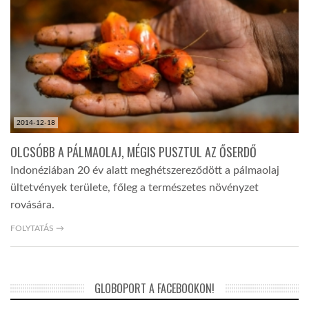
TROPICALMAGAZIN
GLOBOTV
AFRIKA TUDÁSTÁR
2014-12-18
OLCSÓBB A PÁLMAOLAJ, MÉGIS PUSZTUL AZ ŐSERDŐ
A NAP SZÉPE
Indonéziában 20 év alatt meghétszereződött a pálmaolaj
ültetvények területe, főleg a természetes növényzet
rovására.
LINKTR.EE
FOLYTATÁS →
GLOBOZSARU
GLOBOPORT A FACEBOOKON!
DOBRAVERO.HU