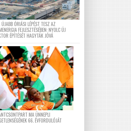
 ÚJABB ÓRIÁSI LÉPÉST TESZ AZ
MENERGIA FEJLESZTÉSÉBEN: NYOLC ÚJ
KTOR ÉPÍTÉSÉT HAGYTÁK JÓVÁ
FÁNTCSONTPART MA ÜNNEPLI
GETLENSÉGÉNEK 66. ÉVFORDULÓJÁT