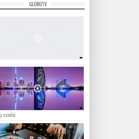
GLOBOTV
j csodái