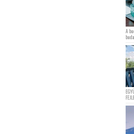
A bu
buda
EGY
FEJL