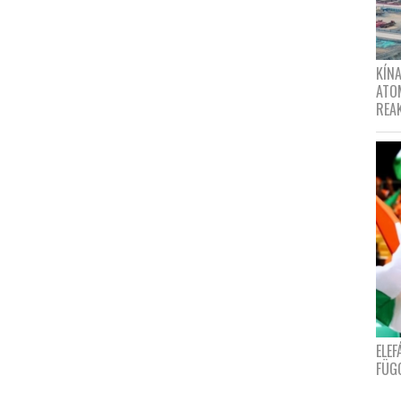
KÍNA
ATO
REA
ELE
FÜG