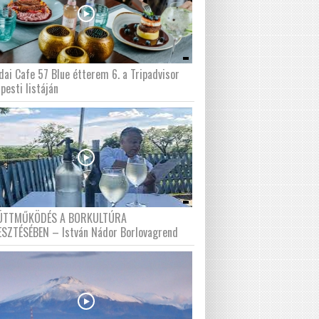
dai Cafe 57 Blue étterem 6. a Tripadvisor
pesti listáján
ÜTTMŰKÖDÉS A BORKULTÚRA
ESZTÉSÉBEN – István Nádor Borlovagrend