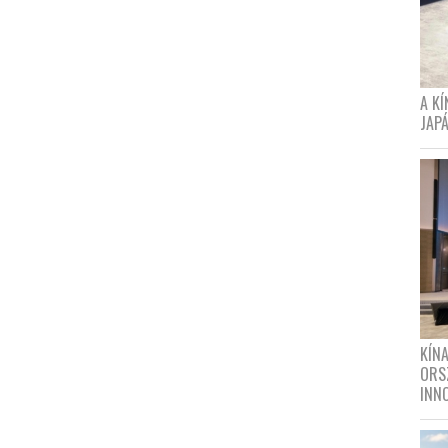
A K
JAPÁ
KÍN
ORS
INN