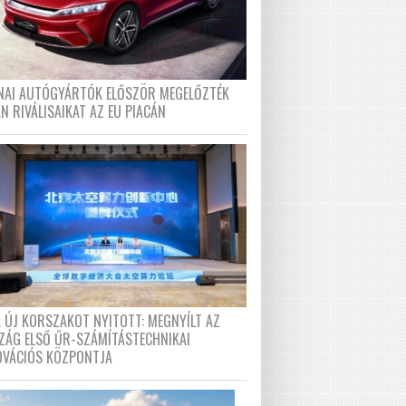
ÍNAI AUTÓGYÁRTÓK ELŐSZÖR MEGELŐZTÉK
N RIVÁLISAIKAT AZ EU PIACÁN
A ÚJ KORSZAKOT NYITOTT: MEGNYÍLT AZ
ZÁG ELSŐ ŰR-SZÁMÍTÁSTECHNIKAI
OVÁCIÓS KÖZPONTJA