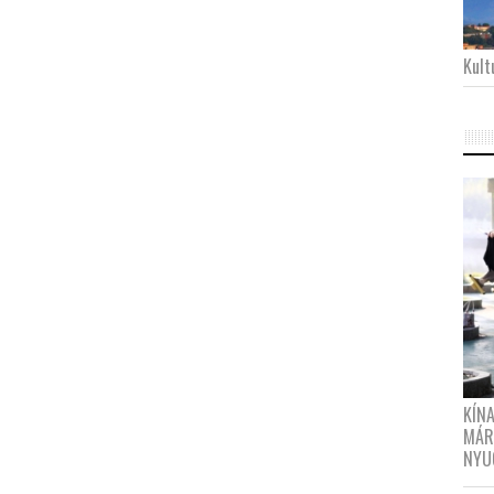
Kultu
KÍN
MÁR
NYU