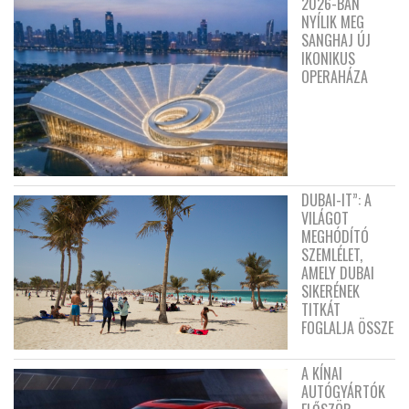
2026-BAN
NYÍLIK MEG
SANGHAJ ÚJ
IKONIKUS
OPERAHÁZA
DUBAI-IT”: A
VILÁGOT
MEGHÓDÍTÓ
SZEMLÉLET,
AMELY DUBAI
SIKERÉNEK
TITKÁT
FOGLALJA ÖSSZE
A KÍNAI
AUTÓGYÁRTÓK