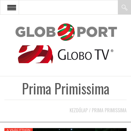
FŐOLDAL
AFRIKA
EURÓPA
Prima Primissima
ÁZSIA
ÉSZAK-AMERIKA
KEZDŐLAP
/
PRIMA PRIMISSIMA
LATIN-AMERIKA
A VILÁG ITTHON