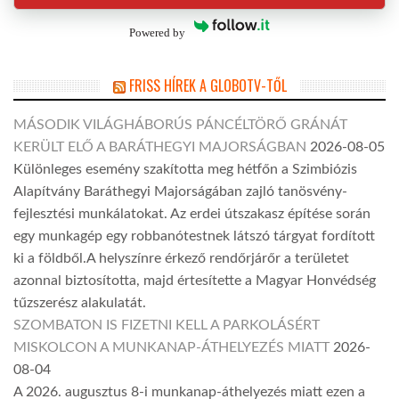
Powered by
FRISS HÍREK A GLOBOTV-TŐL
MÁSODIK VILÁGHÁBORÚS PÁNCÉLTÖRŐ GRÁNÁT
KERÜLT ELŐ A BARÁTHEGYI MAJORSÁGBAN
2026-08-05
Különleges esemény szakította meg hétfőn a Szimbiózis
Alapítvány Baráthegyi Majorságában zajló tanösvény-
fejlesztési munkálatokat. Az erdei útszakasz építése során
egy munkagép egy robbanótestnek látszó tárgyat fordított
ki a földből.A helyszínre érkező rendőrjárőr a területet
azonnal biztosította, majd értesítette a Magyar Honvédség
tűzszerész alakulatát.
SZOMBATON IS FIZETNI KELL A PARKOLÁSÉRT
MISKOLCON A MUNKANAP-ÁTHELYEZÉS MIATT
2026-
08-04
A 2026. augusztus 8-i munkanap-áthelyezés miatt ezen a