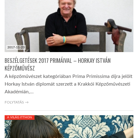
2017-11-23
BESZÉLGETÉSEK 2017 PRIMÁIVAL – HORKAY ISTVÁN
KÉPZŐMŰVÉSZ
A képzőművészet kategóriában Prima Primissima díjra jelölt
Horkay István diplomát szerzett a Krakkói Képzőművészeti
Akadémián,…
FOLYTATÁS →
A VILÁG ITTHON