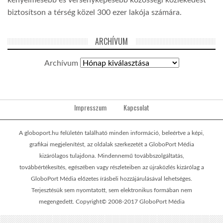
biztosítson a térség közel 300 ezer lakója számára.
ARCHÍVUM
Archívum
Impresszum
Kapcsolat
A globoport.hu felületén található minden információ, beleértve a képi,
grafikai megjelenítést, az oldalak szerkezetét a GloboPort Média
kizárólagos tulajdona. Mindennemű továbbszolgáltatás,
továbbértékesítés, egészében vagy részleteiben az újraközlés kizárólag a
GloboPort Média előzetes írásbeli hozzájárulásával lehetséges.
Terjesztésük sem nyomtatott, sem elektronikus formában nem
megengedett. Copyright© 2008-2017 GloboPort Média