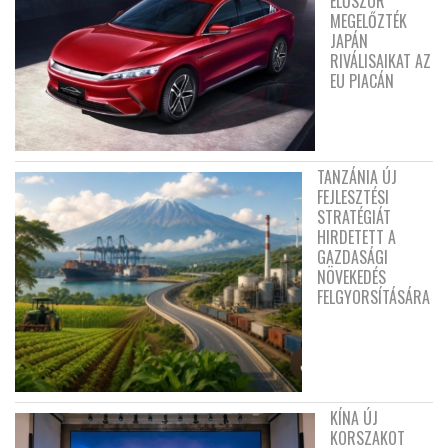
ELŐSZÖR
MEGELŐZTÉK
JAPÁN
RIVÁLISAIKAT AZ
EU PIACÁN
TANZÁNIA ÚJ
FEJLESZTÉSI
STRATÉGIÁT
HIRDETETT A
GAZDASÁGI
NÖVEKEDÉS
FELGYORSÍTÁSÁRA
KÍNA ÚJ
KORSZAKOT