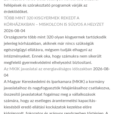
fellépések és szórakoztató programok várják az
érdeklődőket.
TÖBB MINT 320 KISGYERMEK REKEDT A
KÓRHÁZAKBAN – MISKOLCON IS SÚLYOS A HELYZET
2026-08-04
Országszerte több mint 320 olyan kisgyermek tartózkodik
jelenleg kórházakban, akiknek már nincs szükségük
egészségügyi ellátásra, mégsem tudják elhagyni az
intézményeket. Ennek oka, hogy számukra nem sikerült
megfelelő gyermekvédelmi elhelyezést biztosítani.
Az MKIK javaslatai az energiaválságos időszakban
2026-08-
04
A Magyar Kereskedelmi és Iparkamara (MKIK) a kormány
javaslataihoz és nagyfogyasztók felajánlásaihoz csatlakozva,
összesítő javaslatokat fogalmaz meg a vállalkozások
számára, hogy az esetleges áramtermelési kapacitás-
kiesésből eredő ellátási kockázatok kezelése előre
kidolgozott, fokozatos és arányos rendszerben történjen. A