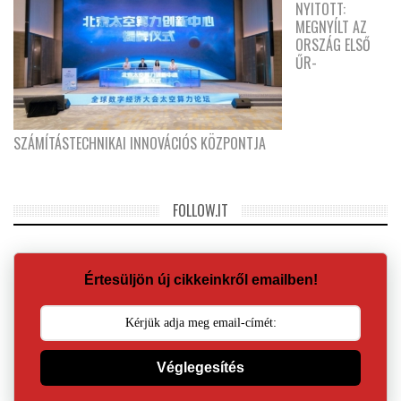
NYITOTT:
MEGNYÍLT AZ
ORSZÁG ELSŐ
ŰR-
SZÁMÍTÁSTECHNIKAI INNOVÁCIÓS KÖZPONTJA
FOLLOW.IT
Értesüljön új cikkeinkről emailben!
Véglegesítés