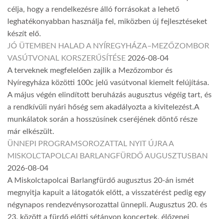
célja, hogy a rendelkezésre álló forrásokat a lehető
leghatékonyabban használja fel, miközben új fejlesztéseket
készít elő.
JÓ ÜTEMBEN HALAD A NYÍREGYHÁZA–MEZŐZOMBOR
VASÚTVONAL KORSZERŰSÍTÉSE
2026-08-04
A terveknek megfelelően zajlik a Mezőzombor és
Nyíregyháza közötti 100c jelű vasútvonal kiemelt felújítása.
A május végén elindított beruházás augusztus végéig tart, és
a rendkívüli nyári hőség sem akadályozta a kivitelezést.A
munkálatok során a hosszúsínek cseréjének döntő része
már elkészült.
ÜNNEPI PROGRAMSOROZATTAL NYIT ÚJRA A
MISKOLCTAPOLCAI BARLANGFÜRDŐ AUGUSZTUSBAN
2026-08-04
A Miskolctapolcai Barlangfürdő augusztus 20-án ismét
megnyitja kapuit a látogatók előtt, a visszatérést pedig egy
négynapos rendezvénysorozattal ünnepli. Augusztus 20. és
23. között a fürdő előtti sétányon koncertek, élőzenei