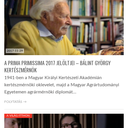
TROPICALMAGAZIN
GLOBOTV
AFRIKA TUDÁSTÁR
2017-11-29
A PRIMA PRIMISSIMA 2017 JELÖLTJEI – BÁLINT GYÖRGY
A NAP SZÉPE
KERTÉSZMÉRNÖK
1941-ben a Magyar Királyi Kertészeti Akadémián
kertészmérnöki oklevelet, majd a Magyar Agrártudományi
LINKTR.EE
Egyetemen agrármérnöki diplomát…
FOLYTATÁS →
GLOBOZSARU
A VILÁG ITTHON
DOBRAVERO.HU