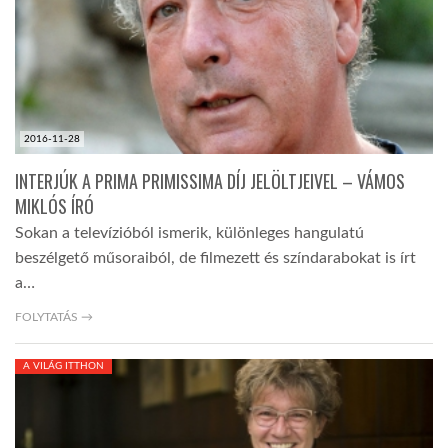
2016-11-28
INTERJÚK A PRIMA PRIMISSIMA DÍJ JELÖLTJEIVEL – VÁMOS
MIKLÓS ÍRÓ
Sokan a televízióból ismerik, különleges hangulatú
beszélgető műsoraiból, de filmezett és színdarabokat is írt
a…
FOLYTATÁS →
A VILÁG ITTHON