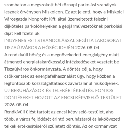
szombaton a megszokott hétköznapi parkolási szabályok
lesznek érvényben Miskolcon. Ez azt jelenti, hogy a Miskolci
Városgazda Nonprofit Kft. által üzemeltetett felszíni
díjköteles parkolóhelyeken a gépjárművezetőknek parkolási
díjat kell fizetniük.
INGYENES ESTI STRANDOLÁSSAL SEGÍTI A LAKOSOKAT
TISZAÚJVÁROS A HŐSÉG IDEJÉN
2026-08-04
A rendkívüli hőség és a megnövekedett energiaigény miatt
átmeneti energiatakarékossági intézkedéseket vezetett be
Tiszaújváros önkormányzata. A döntés célja, hogy
csökkentsék az energiafelhasználást úgy, hogy közben a
legfontosabb közszolgáltatások zavartalanul működjenek.
ÚJ BERUHÁZÁSOK ÉS TELEKÉRTÉKESÍTÉS: FONTOS
DÖNTÉSEKET HOZOTT AZ ENCSI KÉPVISELŐ-TESTÜLET
2026-08-04
Rendkívüli ülést tartott az encsi képviselő-testület, ahol
több, a város fejlődését érintő beruházásról és lakóövezeti
telkek értékesítéséről született döntés. Az önkormányzat