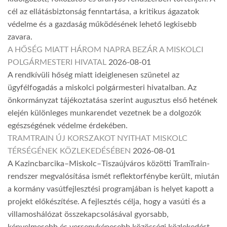
cél az ellátásbiztonság fenntartása, a kritikus ágazatok
védelme és a gazdaság működésének lehető legkisebb
zavara.
A HŐSÉG MIATT HÁROM NAPRA BEZÁR A MISKOLCI
POLGÁRMESTERI HIVATAL
2026-08-01
A rendkívüli hőség miatt ideiglenesen szünetel az
ügyfélfogadás a miskolci polgármesteri hivatalban. Az
önkormányzat tájékoztatása szerint augusztus első hetének
elején különleges munkarendet vezetnek be a dolgozók
egészségének védelme érdekében.
TRAMTRAIN ÚJ KORSZAKOT NYITHAT MISKOLC
TÉRSÉGÉNEK KÖZLEKEDÉSÉBEN
2026-08-01
A Kazincbarcika–Miskolc–Tiszaújváros közötti TramTrain-
rendszer megvalósítása ismét reflektorfénybe került, miután
a kormány vasútfejlesztési programjában is helyet kapott a
projekt előkészítése. A fejlesztés célja, hogy a vasúti és a
villamoshálózat összekapcsolásával gyorsabb,
kényelmesebb és versenyképesebb közösségi közlekedést