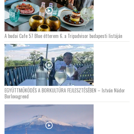
A budai Cafe 57 Blue étterem 6. a Tripadvisor budapesti listáján
EGYÜTTMŰKÖDÉS A BORKULTÚRA FEJLESZTÉSÉBEN – István Nádor
Borlovagrend