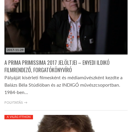
LATIMO.HU
GLOBOBOOK
2017-11-29
A PRIMA PRIMISSIMA 2017 JELÖLTJEI – ENYEDI ILDIKÓ
FILMRENDEZŐ, FORGATÓKÖNYVÍRÓ
Pályáját kísérleti filmesként és médiaművészként kezdte a
Balázs Béla Stúdióban és az INDIGÓ művészcsoportban.
1984-ben…
FOLYTATÁS →
A VILÁG ITTHON