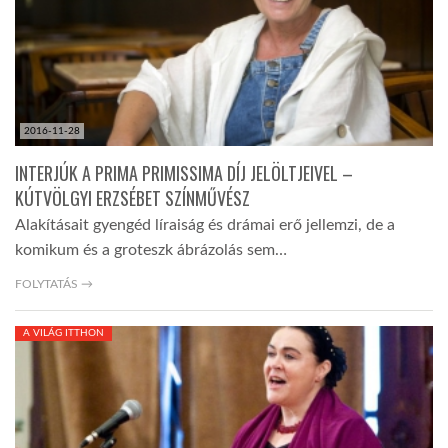
2016-11-28
INTERJÚK A PRIMA PRIMISSIMA DÍJ JELÖLTJEIVEL –
KÚTVÖLGYI ERZSÉBET SZÍNMŰVÉSZ
Alakításait gyengéd líraiság és drámai erő jellemzi, de a
komikum és a groteszk ábrázolás sem…
FOLYTATÁS →
A VILÁG ITTHON