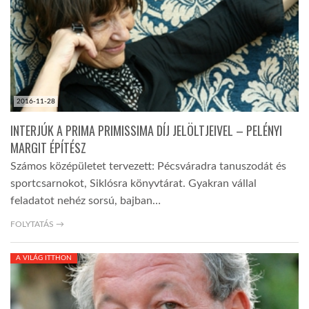
2016-11-28
INTERJÚK A PRIMA PRIMISSIMA DÍJ JELÖLTJEIVEL – PELÉNYI
MARGIT ÉPÍTÉSZ
Számos középületet tervezett: Pécsváradra tanuszodát és
sportcsarnokot, Siklósra könyvtárat. Gyakran vállal
feladatot nehéz sorsú, bajban…
FOLYTATÁS →
A VILÁG ITTHON