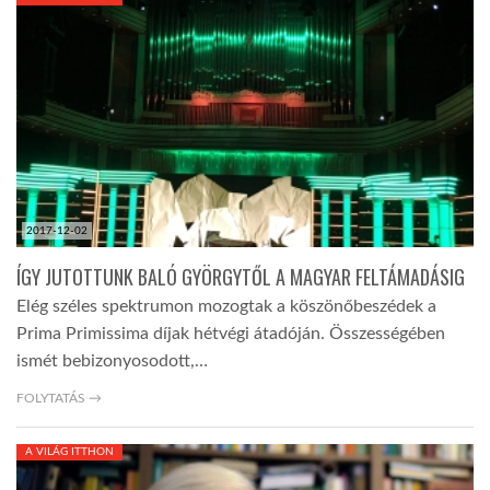
KÖZEL-KELET
AUSZTRÁLIA
A VILÁG ITTHON
2017-12-02
MÉDIA
ÍGY JUTOTTUNK BALÓ GYÖRGYTŐL A MAGYAR FELTÁMADÁSIG
Elég széles spektrumon mozogtak a köszönőbeszédek a
Prima Primissima díjak hétvégi átadóján. Összességében
ismét bebizonyosodott,…
GLOBOTV BP
FOLYTATÁS →
A VILÁG ITTHON
HÍR3D