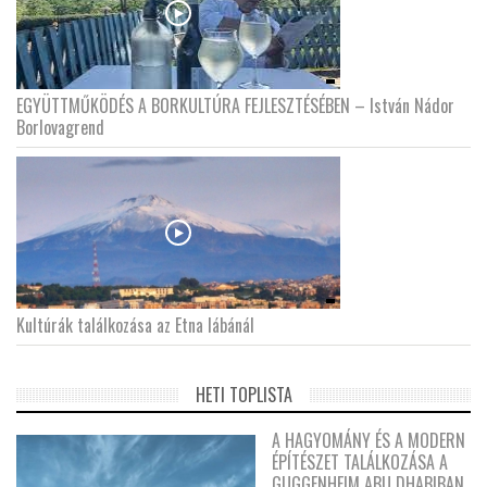
EGYÜTTMŰKÖDÉS A BORKULTÚRA FEJLESZTÉSÉBEN – István Nádor
Borlovagrend
Kultúrák találkozása az Etna lábánál
HETI TOPLISTA
A HAGYOMÁNY ÉS A MODERN
ÉPÍTÉSZET TALÁLKOZÁSA A
GUGGENHEIM ABU DHABIBAN