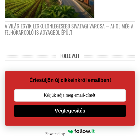
A VILÁG EGYIK LEGKÜLÖNLEGESEBB SIVATAGI VÁROSA – AHOL MÉG A
FELHŐKARCOLÓ IS AGYAGBÓL ÉPÜLT
FOLLOW.IT
Értesüljön új cikkeinkről emailben!
Véglegesítés
Powered by