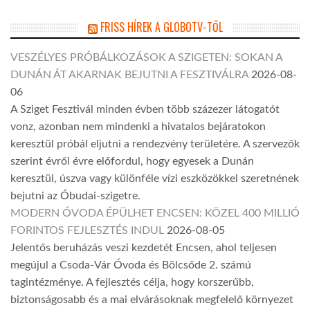
FRISS HÍREK A GLOBOTV-TŐL
VESZÉLYES PRÓBÁLKOZÁSOK A SZIGETEN: SOKAN A
DUNÁN ÁT AKARNAK BEJUTNI A FESZTIVÁLRA
2026-08-
06
A Sziget Fesztivál minden évben több százezer látogatót
vonz, azonban nem mindenki a hivatalos bejáratokon
keresztül próbál eljutni a rendezvény területére. A szervezők
szerint évről évre előfordul, hogy egyesek a Dunán
keresztül, úszva vagy különféle vízi eszközökkel szeretnének
bejutni az Óbudai-szigetre.
MODERN ÓVODA ÉPÜLHET ENCSEN: KÖZEL 400 MILLIÓ
FORINTOS FEJLESZTÉS INDUL
2026-08-05
Jelentős beruházás veszi kezdetét Encsen, ahol teljesen
megújul a Csoda-Vár Óvoda és Bölcsőde 2. számú
tagintézménye. A fejlesztés célja, hogy korszerűbb,
biztonságosabb és a mai elvárásoknak megfelelő környezet