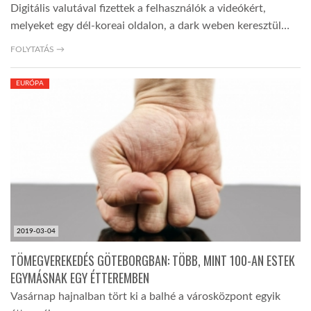
Digitális valutával fizettek a felhasználók a videókért,
melyeket egy dél-koreai oldalon, a dark weben keresztül…
FOLYTATÁS →
EURÓPA
2019-03-04
TÖMEGVEREKEDÉS GÖTEBORGBAN: TÖBB, MINT 100-AN ESTEK
EGYMÁSNAK EGY ÉTTEREMBEN
Vasárnap hajnalban tört ki a balhé a városközpont egyik