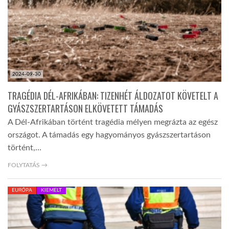
LATIMO.HU
GLOBOBOOK
2024-09-30
TRAGÉDIA DÉL-AFRIKÁBAN: TIZENHÉT ÁLDOZATOT KÖVETELT A
GYÁSZSZERTARTÁSON ELKÖVETETT TÁMADÁS
A Dél-Afrikában történt tragédia mélyen megrázta az egész
országot. A támadás egy hagyományos gyászszertartáson
történt,…
FOLYTATÁS →
EURÓPA
KIEMELT