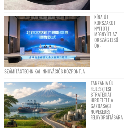
KÍNA ÚJ
KORSZAKOT
NYITOTT:
MEGNYÍLT AZ
ORSZÁG ELSŐ
ŰR-
SZÁMÍTÁSTECHNIKAI INNOVÁCIÓS KÖZPONTJA
TANZÁNIA ÚJ
FEJLESZTÉSI
STRATÉGIÁT
HIRDETETT A
GAZDASÁGI
NÖVEKEDÉS
FELGYORSÍTÁSÁRA