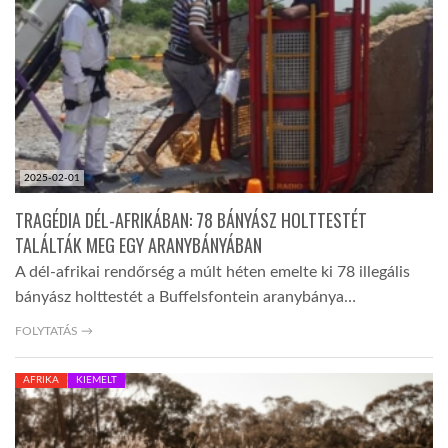
TROPICALMAGAZIN
GLOBOTV
AFRIKA TUDÁSTÁR
2025-02-01
TRAGÉDIA DÉL-AFRIKÁBAN: 78 BÁNYÁSZ HOLTTESTÉT
A NAP SZÉPE
TALÁLTÁK MEG EGY ARANYBÁNYÁBAN
A dél-afrikai rendőrség a múlt héten emelte ki 78 illegális
bányász holttestét a Buffelsfontein aranybánya…
LINKTR.EE
FOLYTATÁS →
GLOBOZSARU
AFRIKA
KIEMELT
DOBRAVERO.HU