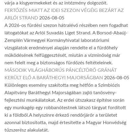
várja a kisgyermekeket és az intézmény dolgozóit.
FERTŐZÉS MIATT AZ IDEI SZEZON VÉGÉIG BEZÁRT AZ
ARLÓI STRAND
2026-08-05
A 2026-os fürdési szezon hátralévő részében nem fogadhat
látogatókat az Arlói Suvadás Liget Strand. A Borsod-Abaúj-
Zemplén Vármegyei Kormányhivatal laboratóriumi
vizsgálatok eredményei alapján rendelte el a fürdőhely
működésének felfüggesztését, miután a vízminőség már
nem felelt meg a biztonságos fürdőzés feltételeinek.
MÁSODIK VILÁGHÁBORÚS PÁNCÉLTÖRŐ GRÁNÁT
KERÜLT ELŐ A BARÁTHEGYI MAJORSÁGBAN
2026-08-05
Különleges esemény szakította meg hétfőn a Szimbiózis
Alapítvány Baráthegyi Majorságában zajló tanösvény-
fejlesztési munkálatokat. Az erdei útszakasz építése során
egy munkagép egy robbanótestnek látszó tárgyat fordított
ki a földből.A helyszínre érkező rendőrjárőr a területet
azonnal biztosította, majd értesítette a Magyar Honvédség
tűzszerész alakulatát.