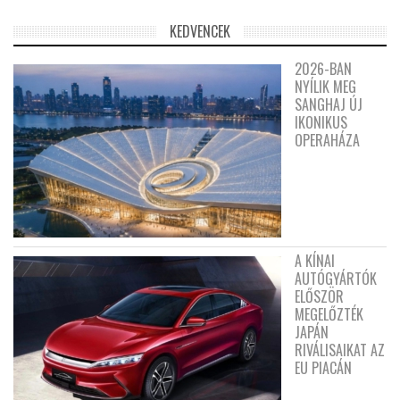
KEDVENCEK
2026-BAN
NYÍLIK MEG
SANGHAJ ÚJ
IKONIKUS
OPERAHÁZA
A KÍNAI
AUTÓGYÁRTÓK
ELŐSZÖR
MEGELŐZTÉK
JAPÁN
RIVÁLISAIKAT AZ
EU PIACÁN