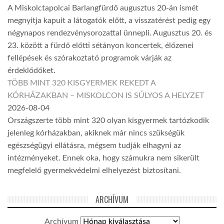
A Miskolctapolcai Barlangfürdő augusztus 20-án ismét
megnyitja kapuit a látogatók előtt, a visszatérést pedig egy
négynapos rendezvénysorozattal ünnepli. Augusztus 20. és
23. között a fürdő előtti sétányon koncertek, élőzenei
fellépések és szórakoztató programok várják az
érdeklődőket.
TÖBB MINT 320 KISGYERMEK REKEDT A
KÓRHÁZAKBAN – MISKOLCON IS SÚLYOS A HELYZET
2026-08-04
Országszerte több mint 320 olyan kisgyermek tartózkodik
jelenleg kórházakban, akiknek már nincs szükségük
egészségügyi ellátásra, mégsem tudják elhagyni az
intézményeket. Ennek oka, hogy számukra nem sikerült
megfelelő gyermekvédelmi elhelyezést biztosítani.
ARCHÍVUM
Archívum