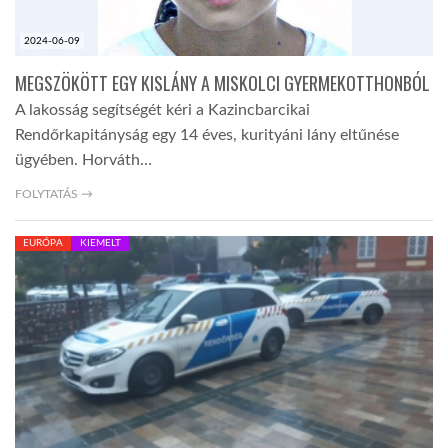
2024-06-09
MEGSZÖKÖTT EGY KISLÁNY A MISKOLCI GYERMEKOTTHONBÓL
A lakosság segítségét kéri a Kazincbarcikai
Rendőrkapitányság egy 14 éves, kurityáni lány eltűnése
ügyében. Horváth…
FOLYTATÁS →
EURÓPA
KIEMELT