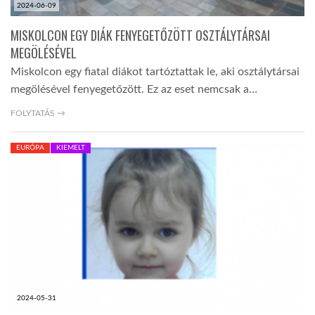
2024-06-09
MISKOLCON EGY DIÁK FENYEGETŐZÖTT OSZTÁLYTÁRSAI
MEGÖLÉSÉVEL
Miskolcon egy fiatal diákot tartóztattak le, aki osztálytársai
megölésével fenyegetőzött. Ez az eset nemcsak a…
FOLYTATÁS →
EURÓPA
KIEMELT
2024-05-31