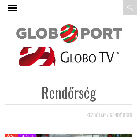
FŐOLDAL
AFRIKA
EURÓPA
Rendőrség
ÁZSIA
ÉSZAK-AMERIKA
KEZDŐLAP
/
RENDŐRSÉG
LATIN-AMERIKA
ÁZSIA
KIEMELT