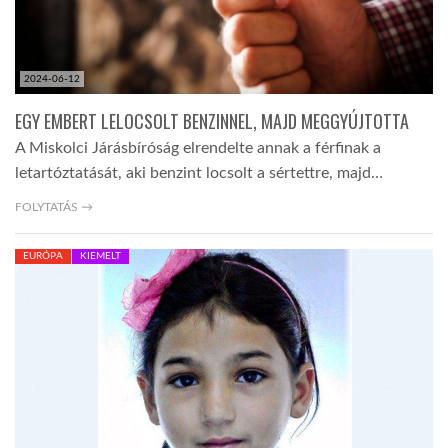
2024-06-12
EGY EMBERT LELOCSOLT BENZINNEL, MAJD MEGGYÚJTOTTA
A Miskolci Járásbíróság elrendelte annak a férfinak a
letartóztatását, aki benzint locsolt a sértettre, majd…
FOLYTATÁS →
EURÓPA
KIEMELT