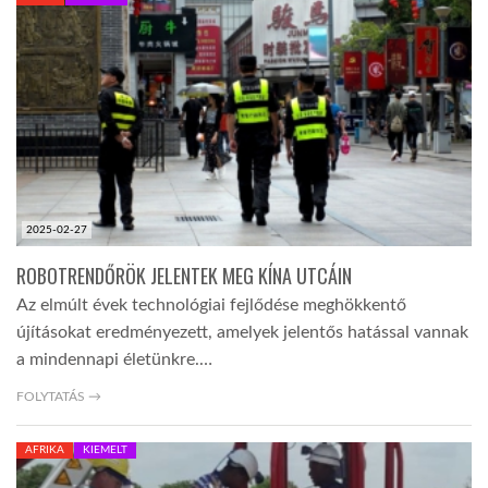
KÖZEL-KELET
AUSZTRÁLIA
A VILÁG ITTHON
2025-02-27
MÉDIA
ROBOTRENDŐRÖK JELENTEK MEG KÍNA UTCÁIN
Az elmúlt évek technológiai fejlődése meghökkentő
újításokat eredményezett, amelyek jelentős hatással vannak
a mindennapi életünkre.…
GLOBOTV BP
FOLYTATÁS →
AFRIKA
KIEMELT
HÍR3D