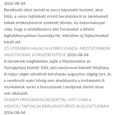
2026-08-04
Rendkívüli ülést tartott az encsi képviselő-testület, ahol
több, a város fejlődését érintő beruházásról és lakóövezeti
telkek értékesítéséről született döntés. Az önkormányzat
célja, hogy a rendelkezésre álló forrásokat a lehető
leghatékonyabban használja fel, miközben új fejlesztéseket
készít elő.
JÓ ÜTEMBEN HALAD A NYÍREGYHÁZA–MEZŐZOMBOR
VASÚTVONAL KORSZERŰSÍTÉSE
2026-08-04
A terveknek megfelelően zajlik a Mezőzombor és
Nyíregyháza közötti 100c jelű vasútvonal kiemelt felújítása.
A május végén elindított beruházás augusztus végéig tart, és
a rendkívüli nyári hőség sem akadályozta a kivitelezést.A
munkálatok során a hosszúsínek cseréjének döntő része
már elkészült.
ÜNNEPI PROGRAMSOROZATTAL NYIT ÚJRA A
MISKOLCTAPOLCAI BARLANGFÜRDŐ AUGUSZTUSBAN
2026-08-04