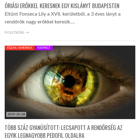
ÓRIÁSI ERŐKKEL KERESNEK EGY KISLÁNYT BUDAPESTEN
Eltűnt Fonseca Lily a XVII. kerületből, a 3 éves lányt a
rendőrök nagy erőkkel keresik.…
FOLYTATÁS →
ÉSZAK-AMERIKA
KIEMELT
2019-10-18
TÖBB SZÁZ GYANÚSÍTOTT: LECSAPOTT A RENDŐRSÉG AZ
EGYIK LEGNAGYOBB PEDOFIL OLDALRA