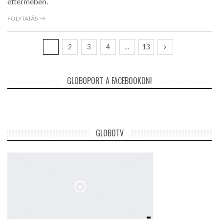
éttermében.
FOLYTATÁS →
1
2
3
4
…
13
GLOBOPORT A FACEBOOKON!
GLOBOTV