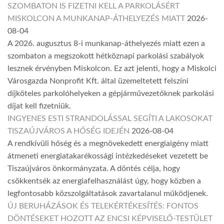
SZOMBATON IS FIZETNI KELL A PARKOLÁSÉRT
MISKOLCON A MUNKANAP-ÁTHELYEZÉS MIATT
2026-
08-04
A 2026. augusztus 8-i munkanap-áthelyezés miatt ezen a
szombaton a megszokott hétköznapi parkolási szabályok
lesznek érvényben Miskolcon. Ez azt jelenti, hogy a Miskolci
Városgazda Nonprofit Kft. által üzemeltetett felszíni
díjköteles parkolóhelyeken a gépjárművezetőknek parkolási
díjat kell fizetniük.
INGYENES ESTI STRANDOLÁSSAL SEGÍTI A LAKOSOKAT
TISZAÚJVÁROS A HŐSÉG IDEJÉN
2026-08-04
A rendkívüli hőség és a megnövekedett energiaigény miatt
átmeneti energiatakarékossági intézkedéseket vezetett be
Tiszaújváros önkormányzata. A döntés célja, hogy
csökkentsék az energiafelhasználást úgy, hogy közben a
legfontosabb közszolgáltatások zavartalanul működjenek.
ÚJ BERUHÁZÁSOK ÉS TELEKÉRTÉKESÍTÉS: FONTOS
DÖNTÉSEKET HOZOTT AZ ENCSI KÉPVISELŐ-TESTÜLET