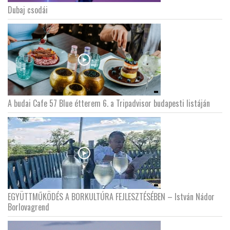
Dubaj csodái
LATIMO.HU
GLOBOBOOK
A budai Cafe 57 Blue étterem 6. a Tripadvisor budapesti listáján
EGYÜTTMŰKÖDÉS A BORKULTÚRA FEJLESZTÉSÉBEN – István Nádor
Borlovagrend