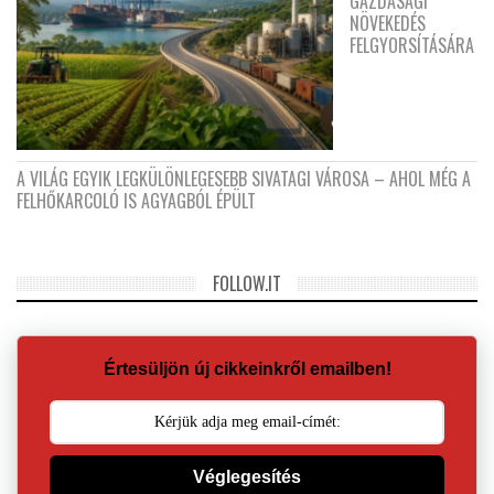
GAZDASÁGI
NÖVEKEDÉS
FELGYORSÍTÁSÁRA
A VILÁG EGYIK LEGKÜLÖNLEGESEBB SIVATAGI VÁROSA – AHOL MÉG A
FELHŐKARCOLÓ IS AGYAGBÓL ÉPÜLT
FOLLOW.IT
Értesüljön új cikkeinkről emailben!
Véglegesítés