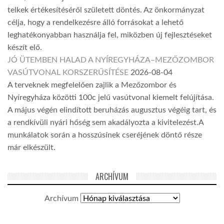
telkek értékesítéséről született döntés. Az önkormányzat
célja, hogy a rendelkezésre álló forrásokat a lehető
leghatékonyabban használja fel, miközben új fejlesztéseket
készít elő.
JÓ ÜTEMBEN HALAD A NYÍREGYHÁZA–MEZŐZOMBOR
VASÚTVONAL KORSZERŰSÍTÉSE
2026-08-04
A terveknek megfelelően zajlik a Mezőzombor és
Nyíregyháza közötti 100c jelű vasútvonal kiemelt felújítása.
A május végén elindított beruházás augusztus végéig tart, és
a rendkívüli nyári hőség sem akadályozta a kivitelezést.A
munkálatok során a hosszúsínek cseréjének döntő része
már elkészült.
ARCHÍVUM
Archívum