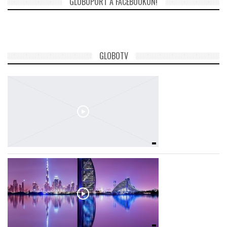
GLOBOPORT A FACEBOOKON!
TROPICALMAGAZIN
GLOBOTV
GLOBOTV
AFRIKA TUDÁSTÁR
A NAP SZÉPE
LINKTR.EE
GLOBOZSARU
DOBRAVERO.HU