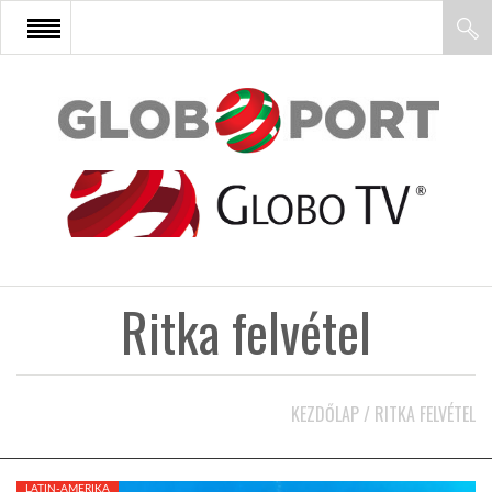
FŐOLDAL
AFRIKA
EURÓPA
Ritka felvétel
ÁZSIA
ÉSZAK-AMERIKA
KEZDŐLAP
/
RITKA FELVÉTEL
LATIN-AMERIKA
LATIN-AMERIKA