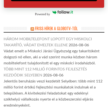
Powered by
FRISS HÍREK A GLOBOTV-TŐL
HÁROM MOBILTELEFONT LOPOTT EGY MISKOLCI
TAKARÍTÓ, VÁDAT EMELTEK ELLENE
2026-08-06
Vádat emelt a Miskolci Járási Ügyészség egy takarítóként
dolgozó nő ellen, aki a vád szerint munka közben három
mobiltelefont tulajdonított el egy miskolci irodaházból.
TÖBB MINT 112 MILLIÓ FORINTOS FEJLESZTÉS
KEZDŐDIK SELYEBEN
2026-08-06
Jelentős beruházás veszi kezdetét Selyében: több mint 112
millió forint értékű fejlesztési munkálatok indulnak el a
településen. A kivitelezési feladatokat egy edelényi
székhelyű vállalkozás nyerte el a közbeszerzési eljárás
eredményeként.