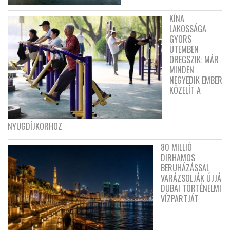
KÍNA
LAKOSSÁGA
GYORS
ÜTEMBEN
ÖREGSZIK: MÁR
MINDEN
NEGYEDIK EMBER
KÖZELÍT A
NYUGDÍJKORHOZ
80 MILLIÓ
DIRHAMOS
BERUHÁZÁSSAL
VARÁZSOLJÁK ÚJJÁ
DUBAI TÖRTÉNELMI
VÍZPARTJÁT