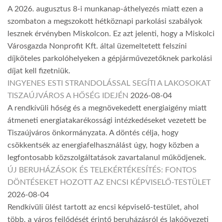
A 2026. augusztus 8-i munkanap-áthelyezés miatt ezen a
szombaton a megszokott hétköznapi parkolási szabályok
lesznek érvényben Miskolcon. Ez azt jelenti, hogy a Miskolci
Városgazda Nonprofit Kft. által üzemeltetett felszíni
díjköteles parkolóhelyeken a gépjárművezetőknek parkolási
díjat kell fizetniük.
INGYENES ESTI STRANDOLÁSSAL SEGÍTI A LAKOSOKAT
TISZAÚJVÁROS A HŐSÉG IDEJÉN
2026-08-04
A rendkívüli hőség és a megnövekedett energiaigény miatt
átmeneti energiatakarékossági intézkedéseket vezetett be
Tiszaújváros önkormányzata. A döntés célja, hogy
csökkentsék az energiafelhasználást úgy, hogy közben a
legfontosabb közszolgáltatások zavartalanul működjenek.
ÚJ BERUHÁZÁSOK ÉS TELEKÉRTÉKESÍTÉS: FONTOS
DÖNTÉSEKET HOZOTT AZ ENCSI KÉPVISELŐ-TESTÜLET
2026-08-04
Rendkívüli ülést tartott az encsi képviselő-testület, ahol
több, a város fejlődését érintő beruházásról és lakóövezeti