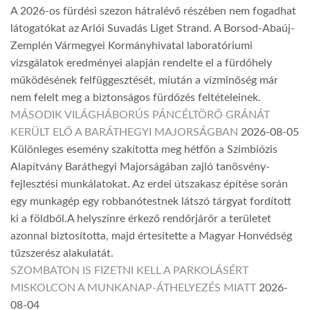
A 2026-os fürdési szezon hátralévő részében nem fogadhat
látogatókat az Arlói Suvadás Liget Strand. A Borsod-Abaúj-
Zemplén Vármegyei Kormányhivatal laboratóriumi
vizsgálatok eredményei alapján rendelte el a fürdőhely
működésének felfüggesztését, miután a vízminőség már
nem felelt meg a biztonságos fürdőzés feltételeinek.
MÁSODIK VILÁGHÁBORÚS PÁNCÉLTÖRŐ GRÁNÁT
KERÜLT ELŐ A BARÁTHEGYI MAJORSÁGBAN
2026-08-05
Különleges esemény szakította meg hétfőn a Szimbiózis
Alapítvány Baráthegyi Majorságában zajló tanösvény-
fejlesztési munkálatokat. Az erdei útszakasz építése során
egy munkagép egy robbanótestnek látszó tárgyat fordított
ki a földből.A helyszínre érkező rendőrjárőr a területet
azonnal biztosította, majd értesítette a Magyar Honvédség
tűzszerész alakulatát.
SZOMBATON IS FIZETNI KELL A PARKOLÁSÉRT
MISKOLCON A MUNKANAP-ÁTHELYEZÉS MIATT
2026-
08-04