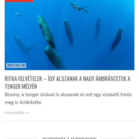
KÖZEL-KELET
AUSZTRÁLIA
A VILÁG ITTHON
2017-07-18
MÉDIA
RITKA FELVÉTELEK – ÍGY ALSZANAK A NAGY ÁMBRÁSCETEK A
TENGER MÉLYÉN
Bizony, a tenger óriásai is alszanak és ezt egy vízalatti fotós
meg is örökítette.
GLOBOTV BP
FOLYTATÁS →
HÍR3D