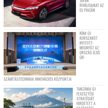
JAPÁN
RIVÁLISAIKAT AZ
EU PIACÁN
KÍNA ÚJ
KORSZAKOT
NYITOTT:
MEGNYÍLT AZ
ORSZÁG ELSŐ
ŰR-
SZÁMÍTÁSTECHNIKAI INNOVÁCIÓS KÖZPONTJA
TANZÁNIA ÚJ
FEJLESZTÉSI
STRATÉGIÁT
HIRDETETT A