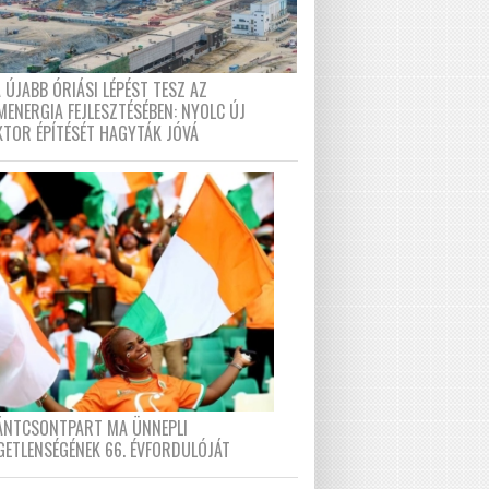
 ÚJABB ÓRIÁSI LÉPÉST TESZ AZ
MENERGIA FEJLESZTÉSÉBEN: NYOLC ÚJ
KTOR ÉPÍTÉSÉT HAGYTÁK JÓVÁ
FÁNTCSONTPART MA ÜNNEPLI
GETLENSÉGÉNEK 66. ÉVFORDULÓJÁT