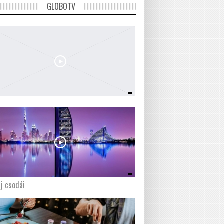
GLOBOTV
j csodái