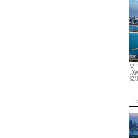
AZ E
LEG
SZÁ