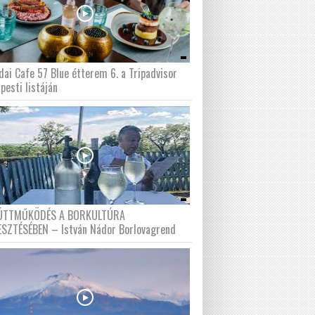
dai Cafe 57 Blue étterem 6. a Tripadvisor
pesti listáján
ÜTTMŰKÖDÉS A BORKULTÚRA
ESZTÉSÉBEN – István Nádor Borlovagrend