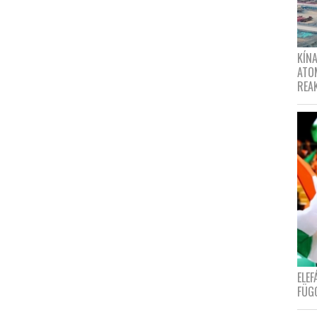
KÍNA
ATO
REA
ELE
FÜG