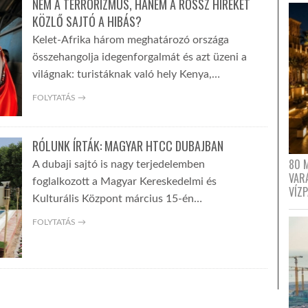
NEM A TERRORIZMUS, HANEM A ROSSZ HÍREKET
KÖZLŐ SAJTÓ A HIBÁS?
Kelet-Afrika három meghatározó országa
összehangolja idegenforgalmát és azt üzeni a
világnak: turistáknak való hely Kenya,…
FOLYTATÁS →
RÓLUNK ÍRTÁK: MAGYAR HTCC DUBAJBAN
80 
A dubaji sajtó is nagy terjedelemben
VAR
foglalkozott a Magyar Kereskedelmi és
VÍZ
Kulturális Központ március 15-én…
FOLYTATÁS →