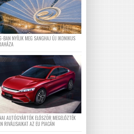
6-BAN NYÍLIK MEG SANGHAJ ÚJ IKONIKUS
RAHÁZA
ÍNAI AUTÓGYÁRTÓK ELŐSZÖR MEGELŐZTÉK
N RIVÁLISAIKAT AZ EU PIACÁN