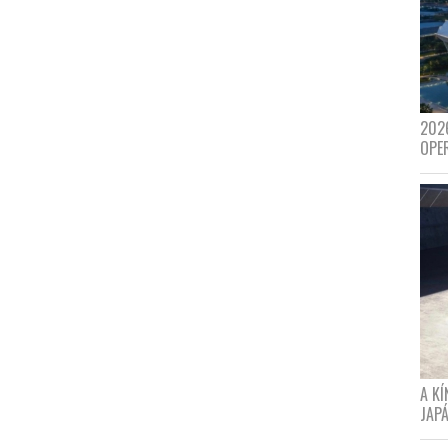
202
OPE
A K
JAPÁ