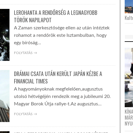
LEROHANTA A RENDŐRSÉG A LEGNAGYOBB
Kultu
TÖRÖK NAPILAPOT
A Zaman szerkesztősége ellen az után intéztek
rohamot a rendőrök este Isztambulban, hogy
egy bíróság…
FOLYTATÁS →
DRÁMAI CSATA UTÁN KERÜLT JAPÁN KÉZBE A
FINANCIAL TIMES
A hagyományoknak megfelelően,augusztus
utolsó hétvégéjén rendezik meg a jubileumi 20.
Magyar Borok Útja rallye-t.Az augusztus…
KÍN
FOLYTATÁS →
MÁR
NYU