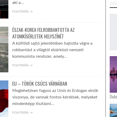
aki a…
FOLYTATÁS →
ÉSZAK-KOREA FELROBBANTOTTA AZ
ATOMKÍSÉRLETEK HELYSZÍNÉT
A külföldi sajtó jelenlétében hajtotta végre a
robbantást a világtól elzárkózó nemzeti
kommunista rendszer, amely…
FOLYTATÁS →
EU – TÖRÖK CSÚCS VÁRNÁBAN
Meglehetősen fagyos az Unió és Erdogan elnök
Duba
viszonya, de vannak fontos kérdések, melyeket
mindenképp tisztázni…
FOLYTATÁS →