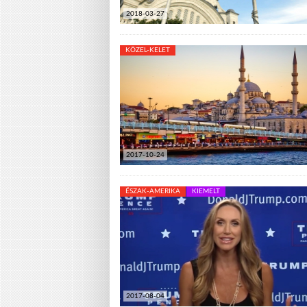
2018-03-27
KÖZEL-KELET
2017-10-24
ÉSZAK-AMERIKA
KIEMELT
2017-08-04