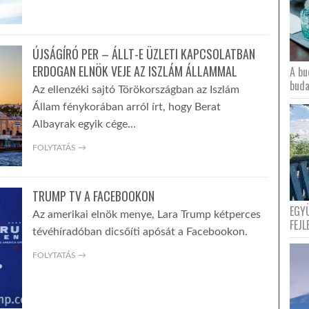
ÚJSÁGÍRÓ PER – ÁLLT-E ÜZLETI KAPCSOLATBAN
ERDOGAN ELNÖK VEJE AZ ISZLÁM ÁLLAMMAL
A bu
buda
Az ellenzéki sajtó Törökországban az Iszlám
Állam fénykorában arról írt, hogy Berat
Albayrak egyik cége…
FOLYTATÁS →
TRUMP TV A FACEBOOKON
EGY
Az amerikai elnök menye, Lara Trump kétperces
FEJL
tévéhíradóban dicsőíti apósát a Facebookon.
FOLYTATÁS →