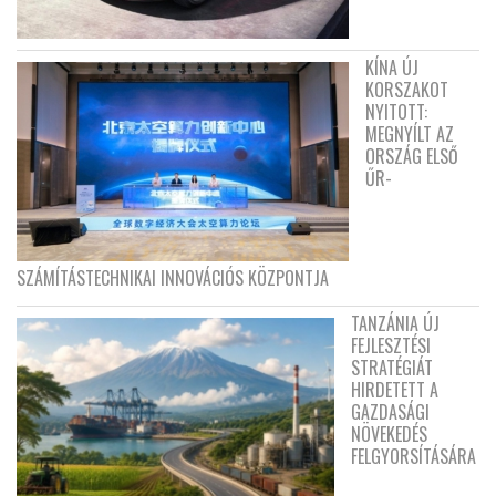
KÍNA ÚJ
KORSZAKOT
NYITOTT:
MEGNYÍLT AZ
ORSZÁG ELSŐ
ŰR-
SZÁMÍTÁSTECHNIKAI INNOVÁCIÓS KÖZPONTJA
TANZÁNIA ÚJ
FEJLESZTÉSI
STRATÉGIÁT
HIRDETETT A
GAZDASÁGI
NÖVEKEDÉS
FELGYORSÍTÁSÁRA