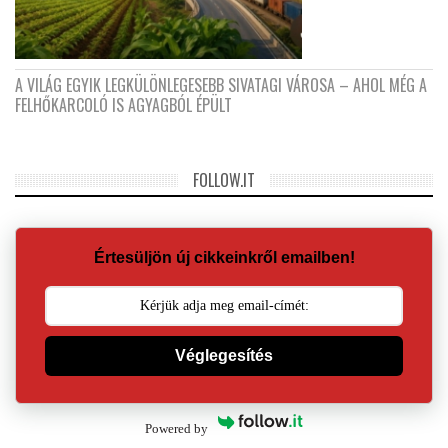
A VILÁG EGYIK LEGKÜLÖNLEGESEBB SIVATAGI VÁROSA – AHOL MÉG A
FELHŐKARCOLÓ IS AGYAGBÓL ÉPÜLT
FOLLOW.IT
Értesüljön új cikkeinkről emailben!
Véglegesítés
Powered by