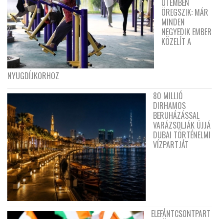
ÜTEMBEN
ÖREGSZIK: MÁR
MINDEN
NEGYEDIK EMBER
KÖZELÍT A
NYUGDÍJKORHOZ
80 MILLIÓ
DIRHAMOS
BERUHÁZÁSSAL
VARÁZSOLJÁK ÚJJÁ
DUBAI TÖRTÉNELMI
VÍZPARTJÁT
ELEFÁNTCSONTPART