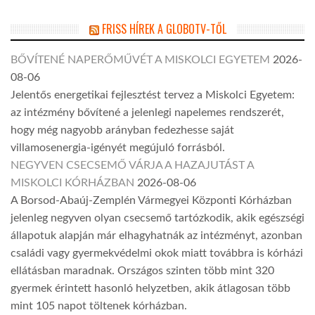
FRISS HÍREK A GLOBOTV-TŐL
BŐVÍTENÉ NAPERŐMŰVÉT A MISKOLCI EGYETEM
2026-
08-06
Jelentős energetikai fejlesztést tervez a Miskolci Egyetem:
az intézmény bővítené a jelenlegi napelemes rendszerét,
hogy még nagyobb arányban fedezhesse saját
villamosenergia-igényét megújuló forrásból.
NEGYVEN CSECSEMŐ VÁRJA A HAZAJUTÁST A
MISKOLCI KÓRHÁZBAN
2026-08-06
A Borsod-Abaúj-Zemplén Vármegyei Központi Kórházban
jelenleg negyven olyan csecsemő tartózkodik, akik egészségi
állapotuk alapján már elhagyhatnák az intézményt, azonban
családi vagy gyermekvédelmi okok miatt továbbra is kórházi
ellátásban maradnak. Országos szinten több mint 320
gyermek érintett hasonló helyzetben, akik átlagosan több
mint 105 napot töltenek kórházban.