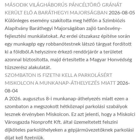
MÁSODIK VILÁGHÁBORÚS PÁNCÉLTÖRŐ GRÁNÁT
KERÜLT ELŐ A BARÁTHEGYI MAJORSÁGBAN
2026-08-05
Különleges esemény szakította meg hétfőn a Szimbiózis
Alapítvány Baráthegyi Majorságában zajló tanösvény-
fejlesztési munkálatokat. Az erdei útszakasz építése során
egy munkagép egy robbanótestnek látszó tárgyat fordított
ki a földből.A helyszínre érkező rendőrjárőr a területet
azonnal biztosította, majd értesítette a Magyar Honvédség
tűzszerész alakulatát.
SZOMBATON IS FIZETNI KELL A PARKOLÁSÉRT
MISKOLCON A MUNKANAP-ÁTHELYEZÉS MIATT
2026-
08-04
A 2026. augusztus 8-i munkanap-áthelyezés miatt ezen a
szombaton a megszokott hétköznapi parkolási szabályok
lesznek érvényben Miskolcon. Ez azt jelenti, hogy a Miskolci
Városgazda Nonprofit Kft. által üzemeltetett felszíni
díjköteles parkolóhelyeken a gépjárművezetőknek parkolási
díjat kell fizetniük.