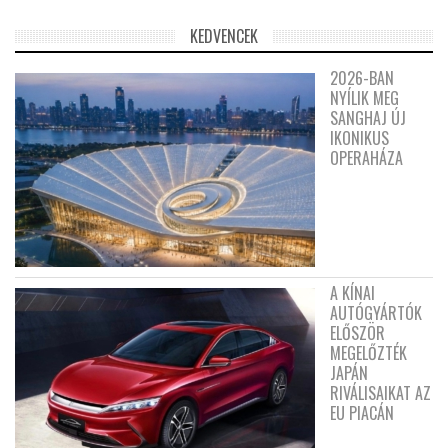
KEDVENCEK
2026-BAN
NYÍLIK MEG
SANGHAJ ÚJ
IKONIKUS
OPERAHÁZA
A KÍNAI
AUTÓGYÁRTÓK
ELŐSZÖR
MEGELŐZTÉK
JAPÁN
RIVÁLISAIKAT AZ
EU PIACÁN