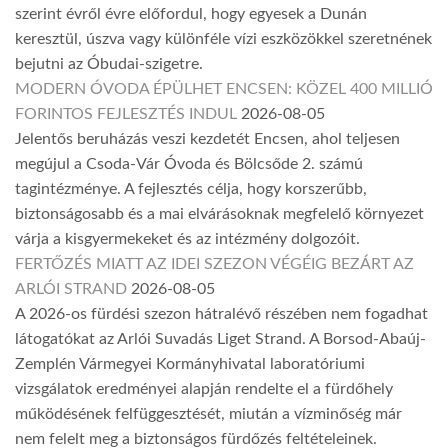
szerint évről évre előfordul, hogy egyesek a Dunán
keresztül, úszva vagy különféle vízi eszközökkel szeretnének
bejutni az Óbudai-szigetre.
MODERN ÓVODA ÉPÜLHET ENCSEN: KÖZEL 400 MILLIÓ
FORINTOS FEJLESZTÉS INDUL
2026-08-05
Jelentős beruházás veszi kezdetét Encsen, ahol teljesen
megújul a Csoda-Vár Óvoda és Bölcsőde 2. számú
tagintézménye. A fejlesztés célja, hogy korszerűbb,
biztonságosabb és a mai elvárásoknak megfelelő környezet
várja a kisgyermekeket és az intézmény dolgozóit.
FERTŐZÉS MIATT AZ IDEI SZEZON VÉGÉIG BEZÁRT AZ
ARLÓI STRAND
2026-08-05
A 2026-os fürdési szezon hátralévő részében nem fogadhat
látogatókat az Arlói Suvadás Liget Strand. A Borsod-Abaúj-
Zemplén Vármegyei Kormányhivatal laboratóriumi
vizsgálatok eredményei alapján rendelte el a fürdőhely
működésének felfüggesztését, miután a vízminőség már
nem felelt meg a biztonságos fürdőzés feltételeinek.