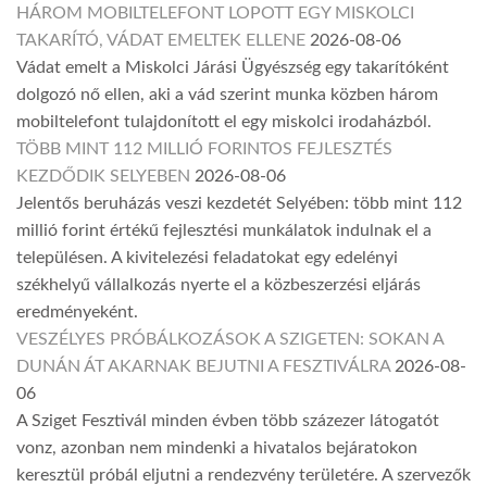
HÁROM MOBILTELEFONT LOPOTT EGY MISKOLCI
TAKARÍTÓ, VÁDAT EMELTEK ELLENE
2026-08-06
Vádat emelt a Miskolci Járási Ügyészség egy takarítóként
dolgozó nő ellen, aki a vád szerint munka közben három
mobiltelefont tulajdonított el egy miskolci irodaházból.
TÖBB MINT 112 MILLIÓ FORINTOS FEJLESZTÉS
KEZDŐDIK SELYEBEN
2026-08-06
Jelentős beruházás veszi kezdetét Selyében: több mint 112
millió forint értékű fejlesztési munkálatok indulnak el a
településen. A kivitelezési feladatokat egy edelényi
székhelyű vállalkozás nyerte el a közbeszerzési eljárás
eredményeként.
VESZÉLYES PRÓBÁLKOZÁSOK A SZIGETEN: SOKAN A
DUNÁN ÁT AKARNAK BEJUTNI A FESZTIVÁLRA
2026-08-
06
A Sziget Fesztivál minden évben több százezer látogatót
vonz, azonban nem mindenki a hivatalos bejáratokon
keresztül próbál eljutni a rendezvény területére. A szervezők