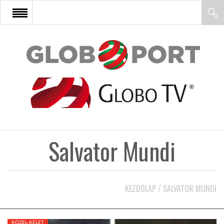
FŐOLDAL
AFRIKA
EURÓPA
Salvator Mundi
ÁZSIA
ÉSZAK-AMERIKA
KEZDŐLAP
/
SALVATOR MUNDI
LATIN-AMERIKA
KÖZEL-KELET