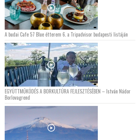
A budai Cafe 57 Blue étterem 6. a Tripadvisor budapesti listáján
EGYÜTTMŰKÖDÉS A BORKULTÚRA FEJLESZTÉSÉBEN – István Nádor
Borlovagrend