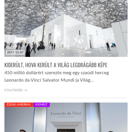
TROPICALMAGAZIN
GLOBOTV
AFRIKA TUDÁSTÁR
2017-12-07
KIDERÜLT, HOVA KERÜLT A VILÁG LEGDRÁGÁBB KÉPE
A NAP SZÉPE
450 millió dollárért szerezte meg egy szaúdi herceg
Leonardo da Vinci Salvator Mundi (a Világ…
LINKTR.EE
FOLYTATÁS →
ÉSZAK-AMERIKA
KIEMELT
GLOBOZSARU
DOBRAVERO.HU