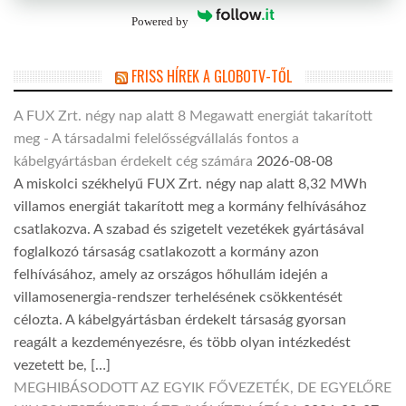
Powered by
FRISS HÍREK A GLOBOTV-TŐL
A FUX Zrt. négy nap alatt 8 Megawatt energiát takarított
meg - A társadalmi felelősségvállalás fontos a
kábelgyártásban érdekelt cég számára
2026-08-08
A miskolci székhelyű FUX Zrt. négy nap alatt 8,32 MWh
villamos energiát takarított meg a kormány felhívásához
csatlakozva. A szabad és szigetelt vezetékek gyártásával
foglalkozó társaság csatlakozott a kormány azon
felhívásához, amely az országos hőhullám idején a
villamosenergia-rendszer terhelésének csökkentését
célozta. A kábelgyártásban érdekelt társaság gyorsan
reagált a kezdeményezésre, és több olyan intézkedést
vezetett be, […]
MEGHIBÁSODOTT AZ EGYIK FŐVEZETÉK, DE EGYELŐRE