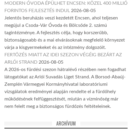
MODERN ÓVODA ÉPÜLHET ENCSEN: KÖZEL 400 MILLIÓ
FORINTOS FEJLESZTÉS INDUL
2026-08-05
Jelentős beruházás veszi kezdetét Encsen, ahol teljesen
megújul a Csoda-Vár Óvoda és Bölcsőde 2. számú
tagintézménye. A fejlesztés célja, hogy korszerűbb,
biztonságosabb és a mai elvárásoknak megfelelő környezet
várja a kisgyermekeket és az intézmény dolgozóit.
FERTŐZÉS MIATT AZ IDEI SZEZON VÉGÉIG BEZÁRT AZ
ARLÓI STRAND
2026-08-05
A 2026-os fürdési szezon hátralévő részében nem fogadhat
látogatókat az Arlói Suvadás Liget Strand. A Borsod-Abaúj-
Zemplén Vármegyei Kormányhivatal laboratóriumi
vizsgálatok eredményei alapján rendelte el a fürdőhely
működésének felfüggesztését, miután a vízminőség már
nem felelt meg a biztonságos fürdőzés feltételeinek.
ARCHÍVUM