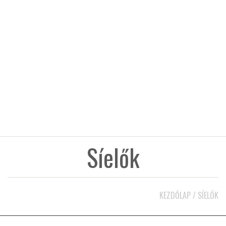
KÖZEL-KELET
AUSZTRÁLIA
A VILÁG ITTHON
MÉDIA
Síelők
GLOBOTV BP
KEZDŐLAP
/
SÍELŐK
HÍR3D