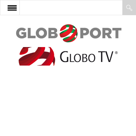
FŐOLDAL
AFRIKA
EURÓPA
ÁZSIA
ÉSZAK-AMERIKA
LATIN-AMERIKA