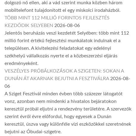
dolgozó nő ellen, aki a vád szerint munka közben három
mobiltelefont tulajdonított el egy miskolci irodaházból.
TÖBB MINT 112 MILLIÓ FORINTOS FEJLESZTÉS
KEZDŐDIK SELYEBEN
2026-08-06
Jelentős beruházás veszi kezdetét Selyében: több mint 112
millió forint értékű fejlesztési munkálatok indulnak el a
településen. A kivitelezési feladatokat egy edelényi
székhelyű vállalkozás nyerte el a közbeszerzési eljárás
eredményeként.
VESZÉLYES PRÓBÁLKOZÁSOK A SZIGETEN: SOKAN A
DUNÁN ÁT AKARNAK BEJUTNI A FESZTIVÁLRA
2026-08-
06
A Sziget Fesztivál minden évben több százezer látogatót
vonz, azonban nem mindenki a hivatalos bejáratokon
keresztül próbál eljutni a rendezvény területére. A szervezők
szerint évről évre előfordul, hogy egyesek a Dunán
keresztül, úszva vagy különféle vízi eszközökkel szeretnének
bejutni az Óbudai-szigetre.