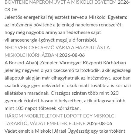
BŐVÍTENÉ NAPERŐMŰVÉT A MISKOLCI EGYETEM
2026-
08-06
Jelentős energetikai fejlesztést tervez a Miskolci Egyetem:
az intézmény bővítené a jelenlegi napelemes rendszerét,
hogy még nagyobb arányban fedezhesse saját
villamosenergia-igényét megújuló forrásból.
NEGYVEN CSECSEMŐ VÁRJA A HAZAJUTÁST A
MISKOLCI KÓRHÁZBAN
2026-08-06
A Borsod-Abaúj-Zemplén Vármegyei Központi Kórházban
jelenleg negyven olyan csecsemő tartózkodik, akik egészségi
állapotuk alapján már elhagyhatnák az intézményt, azonban
családi vagy gyermekvédelmi okok miatt továbbra is kórházi
ellátásban maradnak. Országos szinten több mint 320
gyermek érintett hasonló helyzetben, akik átlagosan több
mint 105 napot töltenek kórházban.
HÁROM MOBILTELEFONT LOPOTT EGY MISKOLCI
TAKARÍTÓ, VÁDAT EMELTEK ELLENE
2026-08-06
Vádat emelt a Miskolci Járási Ügyészség egy takarítóként