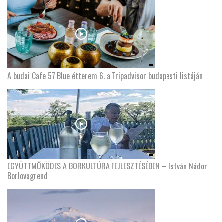
A budai Cafe 57 Blue étterem 6. a Tripadvisor budapesti listáján
EGYÜTTMŰKÖDÉS A BORKULTÚRA FEJLESZTÉSÉBEN – István Nádor
Borlovagrend