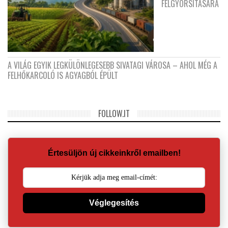
FELGYORSÍTÁSÁRA
A VILÁG EGYIK LEGKÜLÖNLEGESEBB SIVATAGI VÁROSA – AHOL MÉG A
FELHŐKARCOLÓ IS AGYAGBÓL ÉPÜLT
FOLLOW.IT
Értesüljön új cikkeinkről emailben!
Véglegesítés