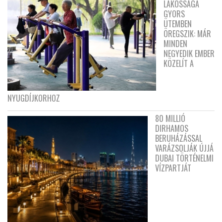
LAKOSSÁGA
GYORS
ÜTEMBEN
ÖREGSZIK: MÁR
MINDEN
NEGYEDIK EMBER
KÖZELÍT A
NYUGDÍJKORHOZ
80 MILLIÓ
DIRHAMOS
BERUHÁZÁSSAL
VARÁZSOLJÁK ÚJJÁ
DUBAI TÖRTÉNELMI
VÍZPARTJÁT