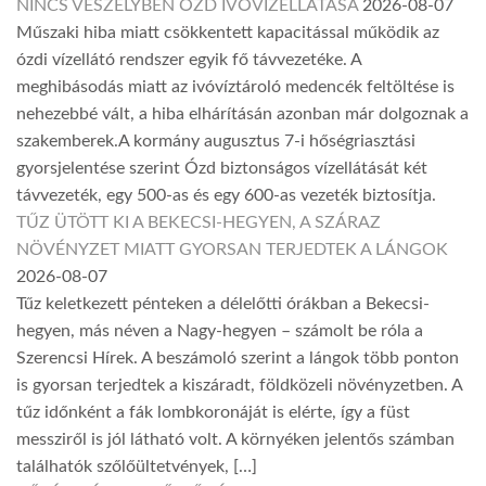
NINCS VESZÉLYBEN ÓZD IVÓVÍZELLÁTÁSA
2026-08-07
Műszaki hiba miatt csökkentett kapacitással működik az
ózdi vízellátó rendszer egyik fő távvezetéke. A
meghibásodás miatt az ivóvíztároló medencék feltöltése is
nehezebbé vált, a hiba elhárításán azonban már dolgoznak a
szakemberek.A kormány augusztus 7-i hőségriasztási
gyorsjelentése szerint Ózd biztonságos vízellátását két
távvezeték, egy 500-as és egy 600-as vezeték biztosítja.
TŰZ ÜTÖTT KI A BEKECSI-HEGYEN, A SZÁRAZ
NÖVÉNYZET MIATT GYORSAN TERJEDTEK A LÁNGOK
2026-08-07
Tűz keletkezett pénteken a délelőtti órákban a Bekecsi-
hegyen, más néven a Nagy-hegyen – számolt be róla a
Szerencsi Hírek. A beszámoló szerint a lángok több ponton
is gyorsan terjedtek a kiszáradt, földközeli növényzetben. A
tűz időnként a fák lombkoronáját is elérte, így a füst
messziről is jól látható volt. A környéken jelentős számban
találhatók szőlőültetvények, […]