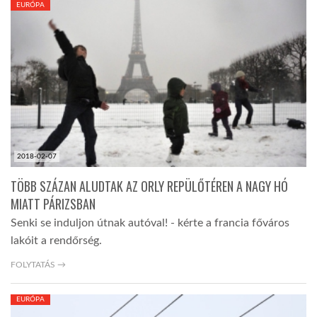
EURÓPA
TROPICALMAGAZIN
GLOBOTV
AFRIKA TUDÁSTÁR
2018-02-07
A NAP SZÉPE
TÖBB SZÁZAN ALUDTAK AZ ORLY REPÜLŐTÉREN A NAGY HÓ
MIATT PÁRIZSBAN
LINKTR.EE
Senki se induljon útnak autóval! - kérte a francia főváros
lakóit a rendőrség.
GLOBOZSARU
FOLYTATÁS →
EURÓPA
DOBRAVERO.HU