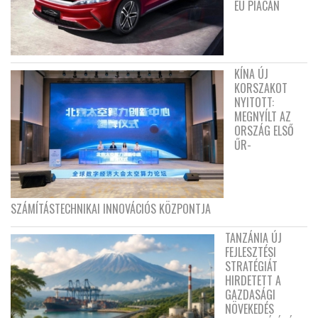
EU PIACÁN
KÍNA ÚJ
KORSZAKOT
NYITOTT:
MEGNYÍLT AZ
ORSZÁG ELSŐ
ŰR-
SZÁMÍTÁSTECHNIKAI INNOVÁCIÓS KÖZPONTJA
TANZÁNIA ÚJ
FEJLESZTÉSI
STRATÉGIÁT
HIRDETETT A
GAZDASÁGI
NÖVEKEDÉS