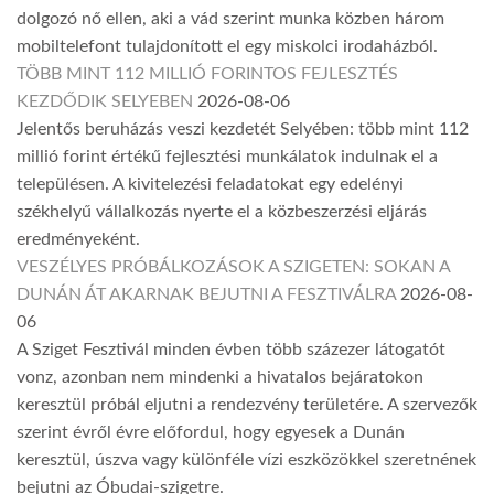
dolgozó nő ellen, aki a vád szerint munka közben három
mobiltelefont tulajdonított el egy miskolci irodaházból.
TÖBB MINT 112 MILLIÓ FORINTOS FEJLESZTÉS
KEZDŐDIK SELYEBEN
2026-08-06
Jelentős beruházás veszi kezdetét Selyében: több mint 112
millió forint értékű fejlesztési munkálatok indulnak el a
településen. A kivitelezési feladatokat egy edelényi
székhelyű vállalkozás nyerte el a közbeszerzési eljárás
eredményeként.
VESZÉLYES PRÓBÁLKOZÁSOK A SZIGETEN: SOKAN A
DUNÁN ÁT AKARNAK BEJUTNI A FESZTIVÁLRA
2026-08-
06
A Sziget Fesztivál minden évben több százezer látogatót
vonz, azonban nem mindenki a hivatalos bejáratokon
keresztül próbál eljutni a rendezvény területére. A szervezők
szerint évről évre előfordul, hogy egyesek a Dunán
keresztül, úszva vagy különféle vízi eszközökkel szeretnének
bejutni az Óbudai-szigetre.