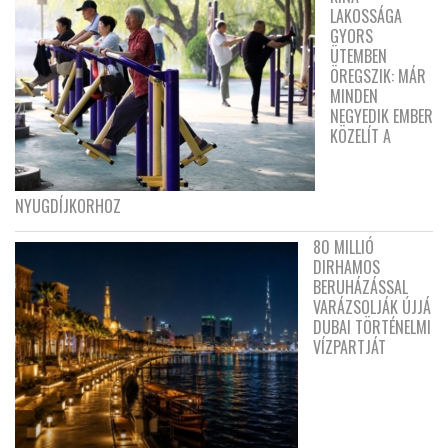
LAKOSSÁGA
GYORS
ÜTEMBEN
ÖREGSZIK: MÁR
MINDEN
NEGYEDIK EMBER
KÖZELÍT A
NYUGDÍJKORHOZ
80 MILLIÓ
DIRHAMOS
BERUHÁZÁSSAL
VARÁZSOLJÁK ÚJJÁ
DUBAI TÖRTÉNELMI
VÍZPARTJÁT