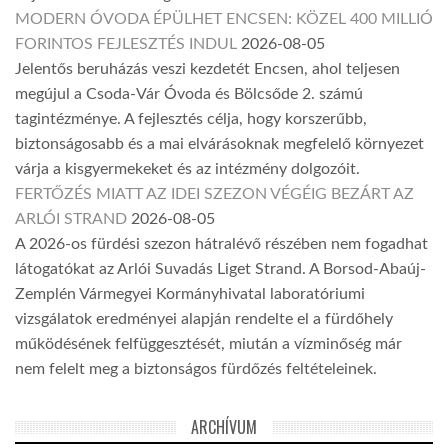
MODERN ÓVODA ÉPÜLHET ENCSEN: KÖZEL 400 MILLIÓ
FORINTOS FEJLESZTÉS INDUL
2026-08-05
Jelentős beruházás veszi kezdetét Encsen, ahol teljesen
megújul a Csoda-Vár Óvoda és Bölcsőde 2. számú
tagintézménye. A fejlesztés célja, hogy korszerűbb,
biztonságosabb és a mai elvárásoknak megfelelő környezet
várja a kisgyermekeket és az intézmény dolgozóit.
FERTŐZÉS MIATT AZ IDEI SZEZON VÉGÉIG BEZÁRT AZ
ARLÓI STRAND
2026-08-05
A 2026-os fürdési szezon hátralévő részében nem fogadhat
látogatókat az Arlói Suvadás Liget Strand. A Borsod-Abaúj-
Zemplén Vármegyei Kormányhivatal laboratóriumi
vizsgálatok eredményei alapján rendelte el a fürdőhely
működésének felfüggesztését, miután a vízminőség már
nem felelt meg a biztonságos fürdőzés feltételeinek.
ARCHÍVUM