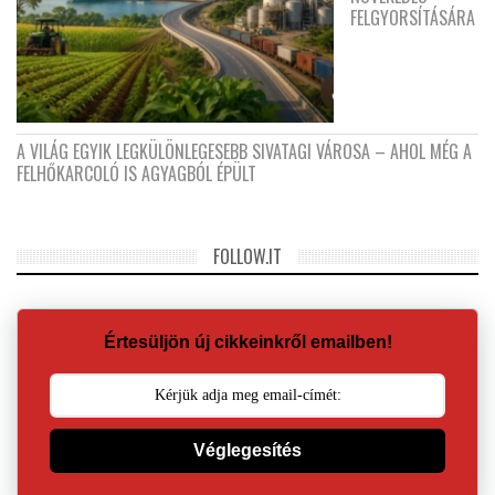
FELGYORSÍTÁSÁRA
A VILÁG EGYIK LEGKÜLÖNLEGESEBB SIVATAGI VÁROSA – AHOL MÉG A
FELHŐKARCOLÓ IS AGYAGBÓL ÉPÜLT
FOLLOW.IT
Értesüljön új cikkeinkről emailben!
Véglegesítés