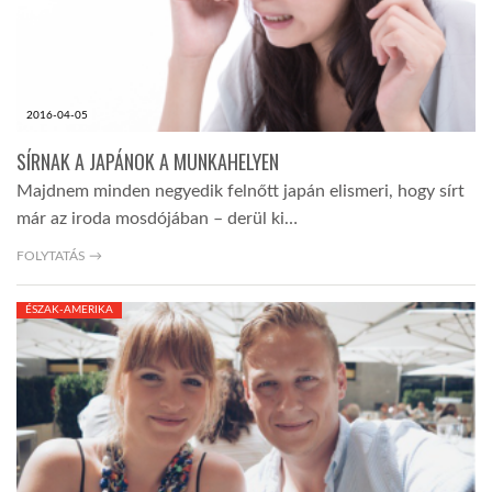
2016-04-05
SÍRNAK A JAPÁNOK A MUNKAHELYEN
Majdnem minden negyedik felnőtt japán elismeri, hogy sírt
már az iroda mosdójában – derül ki…
FOLYTATÁS →
ÉSZAK-AMERIKA