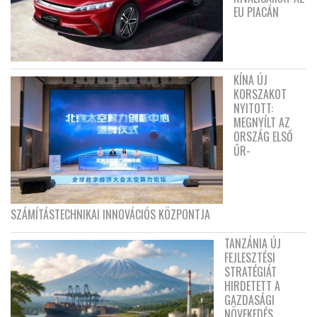
EU PIACÁN
KÍNA ÚJ
KORSZAKOT
NYITOTT:
MEGNYÍLT AZ
ORSZÁG ELSŐ
ŰR-
SZÁMÍTÁSTECHNIKAI INNOVÁCIÓS KÖZPONTJA
TANZÁNIA ÚJ
FEJLESZTÉSI
STRATÉGIÁT
HIRDETETT A
GAZDASÁGI
NÖVEKEDÉS