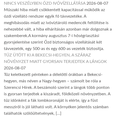
NINCS VESZÉLYBEN ÓZD IVÓVÍZELLÁTÁSA
2026-08-07
Műszaki hiba miatt csökkentett kapacitással működik az
ózdi vízellátó rendszer egyik fő távvezetéke. A
meghibásodás miatt az ivóvíztároló medencék feltöltése is
nehezebbé vált, a hiba elhárításán azonban már dolgoznak a
szakemberek.A kormány augusztus 7-i hőségriasztási
gyorsjelentése szerint Ózd biztonságos vízellátását két
távvezeték, egy 500-as és egy 600-as vezeték biztosítja.
TŰZ ÜTÖTT KI A BEKECSI-HEGYEN, A SZÁRAZ
NÖVÉNYZET MIATT GYORSAN TERJEDTEK A LÁNGOK
2026-08-07
Tűz keletkezett pénteken a délelőtti órákban a Bekecsi-
hegyen, más néven a Nagy-hegyen – számolt be róla a
Szerencsi Hírek. A beszámoló szerint a lángok több ponton
is gyorsan terjedtek a kiszáradt, földközeli növényzetben. A
tűz időnként a fák lombkoronáját is elérte, így a füst
messziről is jól látható volt. A környéken jelentős számban
találhatók szőlőültetvények, […]