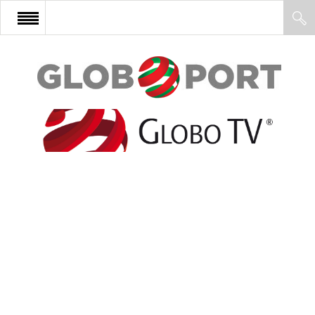
FŐOLDAL
AFRIKA
EURÓPA
ÁZSIA
ÉSZAK-AMERIKA
LATIN-AMERIKA