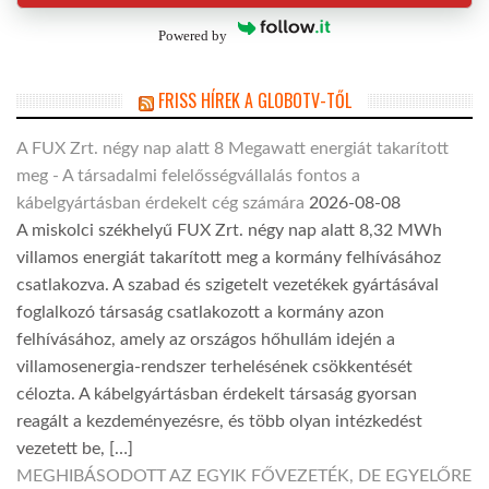
Powered by
FRISS HÍREK A GLOBOTV-TŐL
A FUX Zrt. négy nap alatt 8 Megawatt energiát takarított
meg - A társadalmi felelősségvállalás fontos a
kábelgyártásban érdekelt cég számára
2026-08-08
A miskolci székhelyű FUX Zrt. négy nap alatt 8,32 MWh
villamos energiát takarított meg a kormány felhívásához
csatlakozva. A szabad és szigetelt vezetékek gyártásával
foglalkozó társaság csatlakozott a kormány azon
felhívásához, amely az országos hőhullám idején a
villamosenergia-rendszer terhelésének csökkentését
célozta. A kábelgyártásban érdekelt társaság gyorsan
reagált a kezdeményezésre, és több olyan intézkedést
vezetett be, […]
MEGHIBÁSODOTT AZ EGYIK FŐVEZETÉK, DE EGYELŐRE