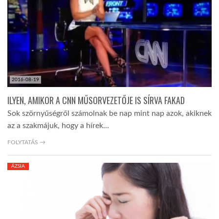
LATIMO.HU
GLOBOBOOK
2016-08-19
ILYEN, AMIKOR A CNN MŰSORVEZETŐJE IS SÍRVA FAKAD
Sok szörnyűségről számolnak be nap mint nap azok, akiknek
az a szakmájuk, hogy a hírek…
FOLYTATÁS →
ÁZSIA