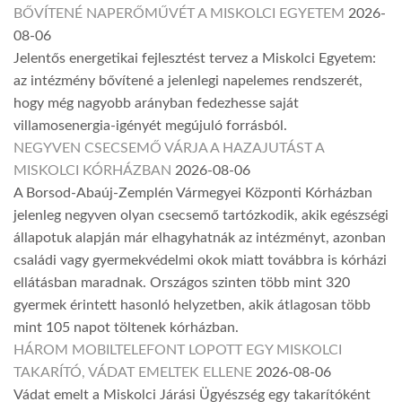
BŐVÍTENÉ NAPERŐMŰVÉT A MISKOLCI EGYETEM
2026-
08-06
Jelentős energetikai fejlesztést tervez a Miskolci Egyetem:
az intézmény bővítené a jelenlegi napelemes rendszerét,
hogy még nagyobb arányban fedezhesse saját
villamosenergia-igényét megújuló forrásból.
NEGYVEN CSECSEMŐ VÁRJA A HAZAJUTÁST A
MISKOLCI KÓRHÁZBAN
2026-08-06
A Borsod-Abaúj-Zemplén Vármegyei Központi Kórházban
jelenleg negyven olyan csecsemő tartózkodik, akik egészségi
állapotuk alapján már elhagyhatnák az intézményt, azonban
családi vagy gyermekvédelmi okok miatt továbbra is kórházi
ellátásban maradnak. Országos szinten több mint 320
gyermek érintett hasonló helyzetben, akik átlagosan több
mint 105 napot töltenek kórházban.
HÁROM MOBILTELEFONT LOPOTT EGY MISKOLCI
TAKARÍTÓ, VÁDAT EMELTEK ELLENE
2026-08-06
Vádat emelt a Miskolci Járási Ügyészség egy takarítóként