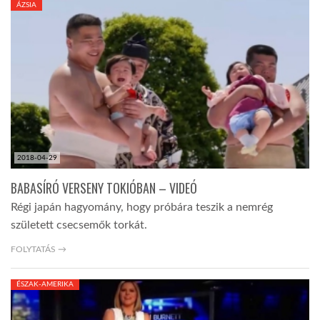
ÁZSIA
TROPICALMAGAZIN
GLOBOTV
AFRIKA TUDÁSTÁR
2018-04-29
A NAP SZÉPE
BABASÍRÓ VERSENY TOKIÓBAN – VIDEÓ
Régi japán hagyomány, hogy próbára teszik a nemrég
LINKTR.EE
született csecsemők torkát.
FOLYTATÁS →
GLOBOZSARU
ÉSZAK-AMERIKA
DOBRAVERO.HU