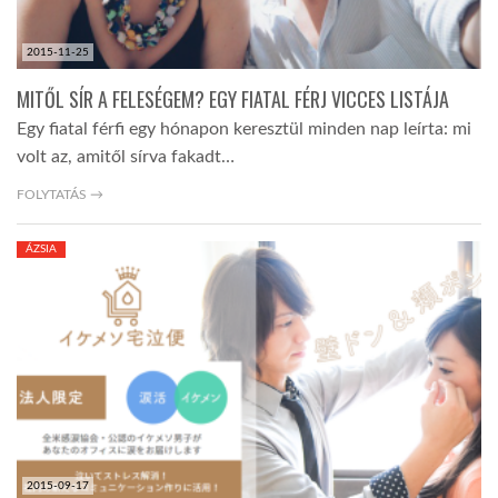
2015-11-25
MITŐL SÍR A FELESÉGEM? EGY FIATAL FÉRJ VICCES LISTÁJA
Egy fiatal férfi egy hónapon keresztül minden nap leírta: mi
volt az, amitől sírva fakadt…
FOLYTATÁS →
ÁZSIA
2015-09-17