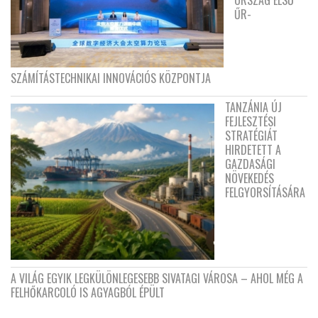
ORSZÁG ELSŐ
ŰR-
SZÁMÍTÁSTECHNIKAI INNOVÁCIÓS KÖZPONTJA
TANZÁNIA ÚJ
FEJLESZTÉSI
STRATÉGIÁT
HIRDETETT A
GAZDASÁGI
NÖVEKEDÉS
FELGYORSÍTÁSÁRA
A VILÁG EGYIK LEGKÜLÖNLEGESEBB SIVATAGI VÁROSA – AHOL MÉG A
FELHŐKARCOLÓ IS AGYAGBÓL ÉPÜLT