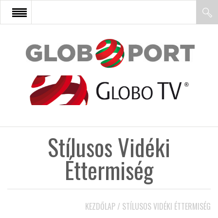
FŐOLDAL
AFRIKA
EURÓPA
Stílusos Vidéki
ÁZSIA
Éttermiség
ÉSZAK-AMERIKA
KEZDŐLAP
/
STÍLUSOS VIDÉKI ÉTTERMISÉG
LATIN-AMERIKA