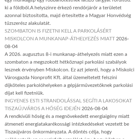
ki a földből.A helyszínre érkező rendőrjárőr a területet
azonnal biztosította, majd értesítette a Magyar Honvédség
tűzszerész alakulatát.
SZOMBATON IS FIZETNI KELL A PARKOLÁSÉRT
MISKOLCON A MUNKANAP-ÁTHELYEZÉS MIATT
2026-
08-04
A 2026. augusztus 8-i munkanap-áthelyezés miatt ezen a
szombaton a megszokott hétköznapi parkolási szabályok
lesznek érvényben Miskolcon. Ez azt jelenti, hogy a Miskolci
Városgazda Nonprofit Kft. által üzemeltetett felszíni
díjköteles parkolóhelyeken a gépjárművezetőknek parkolási
díjat kell fizetniük.
INGYENES ESTI STRANDOLÁSSAL SEGÍTI A LAKOSOKAT
TISZAÚJVÁROS A HŐSÉG IDEJÉN
2026-08-04
A rendkívüli hőség és a megnövekedett energiaigény miatt
átmeneti energiatakarékossági intézkedéseket vezetett be
Tiszaújváros önkormányzata. A döntés célja, hogy