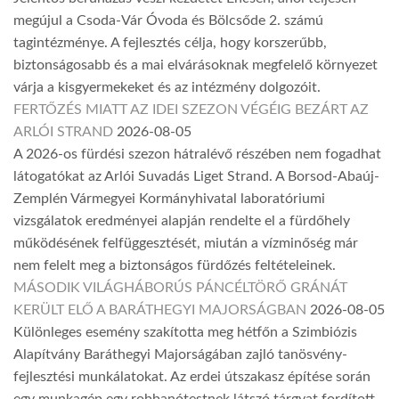
megújul a Csoda-Vár Óvoda és Bölcsőde 2. számú
tagintézménye. A fejlesztés célja, hogy korszerűbb,
biztonságosabb és a mai elvárásoknak megfelelő környezet
várja a kisgyermekeket és az intézmény dolgozóit.
FERTŐZÉS MIATT AZ IDEI SZEZON VÉGÉIG BEZÁRT AZ
ARLÓI STRAND
2026-08-05
A 2026-os fürdési szezon hátralévő részében nem fogadhat
látogatókat az Arlói Suvadás Liget Strand. A Borsod-Abaúj-
Zemplén Vármegyei Kormányhivatal laboratóriumi
vizsgálatok eredményei alapján rendelte el a fürdőhely
működésének felfüggesztését, miután a vízminőség már
nem felelt meg a biztonságos fürdőzés feltételeinek.
MÁSODIK VILÁGHÁBORÚS PÁNCÉLTÖRŐ GRÁNÁT
KERÜLT ELŐ A BARÁTHEGYI MAJORSÁGBAN
2026-08-05
Különleges esemény szakította meg hétfőn a Szimbiózis
Alapítvány Baráthegyi Majorságában zajló tanösvény-
fejlesztési munkálatokat. Az erdei útszakasz építése során
egy munkagép egy robbanótestnek látszó tárgyat fordított