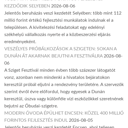
KEZDŐDIK SELYEBEN
2026-08-06
Jelentős beruházás veszi kezdetét Selyében: több mint 112
millió forint értékű fejlesztési munkálatok indulnak el a
településen. A kivitelezési feladatokat egy edelényi
székhelyű vállalkozás nyerte el a közbeszerzési eljárás
eredményeként.
VESZÉLYES PRÓBÁLKOZÁSOK A SZIGETEN: SOKAN A
DUNÁN ÁT AKARNAK BEJUTNI A FESZTIVÁLRA
2026-08-
06
A Sziget Fesztivál minden évben több százezer látogatót
vonz, azonban nem mindenki a hivatalos bejáratokon
keresztül próbál eljutni a rendezvény területére. A szervezők
szerint évről évre előfordul, hogy egyesek a Dunán
keresztül, úszva vagy különféle vízi eszközökkel szeretnének
bejutni az Óbudai-szigetre.
MODERN ÓVODA ÉPÜLHET ENCSEN: KÖZEL 400 MILLIÓ
FORINTOS FEJLESZTÉS INDUL
2026-08-05
Jelentős beruházás veszi kezdetét Encsen, ahol teljesen