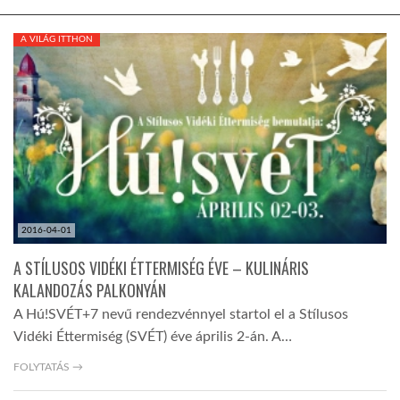
KÖZEL-KELET
A VILÁG ITTHON
AUSZTRÁLIA
A VILÁG ITTHON
MÉDIA
2016-04-01
A STÍLUSOS VIDÉKI ÉTTERMISÉG ÉVE – KULINÁRIS
KALANDOZÁS PALKONYÁN
A Hú!SVÉT+7 nevű rendezvénnyel startol el a Stílusos
GLOBOTV BP
Vidéki Éttermiség (SVÉT) éve április 2-án. A…
FOLYTATÁS →
HÍR3D