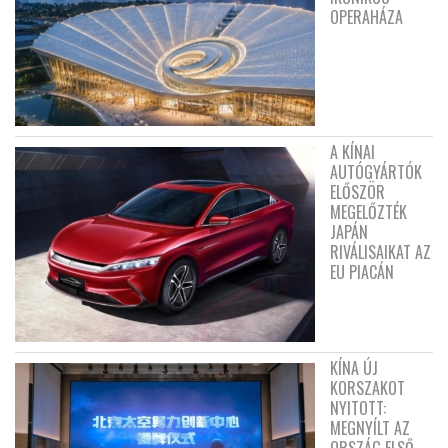
OPERAHÁZA
A KÍNAI
AUTÓGYÁRTÓK
ELŐSZÖR
MEGELŐZTÉK
JAPÁN
RIVÁLISAIKAT AZ
EU PIACÁN
KÍNA ÚJ
KORSZAKOT
NYITOTT:
MEGNYÍLT AZ