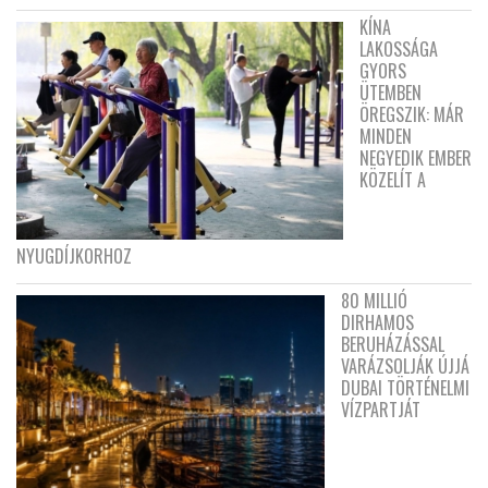
KÍNA
LAKOSSÁGA
GYORS
ÜTEMBEN
ÖREGSZIK: MÁR
MINDEN
NEGYEDIK EMBER
KÖZELÍT A
NYUGDÍJKORHOZ
80 MILLIÓ
DIRHAMOS
BERUHÁZÁSSAL
VARÁZSOLJÁK ÚJJÁ
DUBAI TÖRTÉNELMI
VÍZPARTJÁT