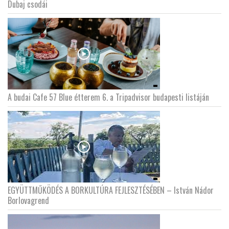
Dubaj csodái
A budai Cafe 57 Blue étterem 6. a Tripadvisor budapesti listáján
EGYÜTTMŰKÖDÉS A BORKULTÚRA FEJLESZTÉSÉBEN – István Nádor
Borlovagrend