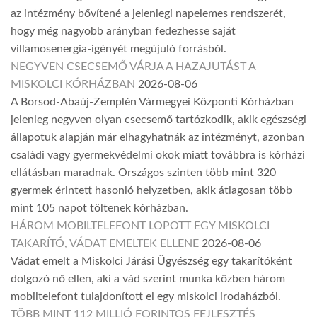
az intézmény bővítené a jelenlegi napelemes rendszerét,
hogy még nagyobb arányban fedezhesse saját
villamosenergia-igényét megújuló forrásból.
NEGYVEN CSECSEMŐ VÁRJA A HAZAJUTÁST A
MISKOLCI KÓRHÁZBAN
2026-08-06
A Borsod-Abaúj-Zemplén Vármegyei Központi Kórházban
jelenleg negyven olyan csecsemő tartózkodik, akik egészségi
állapotuk alapján már elhagyhatnák az intézményt, azonban
családi vagy gyermekvédelmi okok miatt továbbra is kórházi
ellátásban maradnak. Országos szinten több mint 320
gyermek érintett hasonló helyzetben, akik átlagosan több
mint 105 napot töltenek kórházban.
HÁROM MOBILTELEFONT LOPOTT EGY MISKOLCI
TAKARÍTÓ, VÁDAT EMELTEK ELLENE
2026-08-06
Vádat emelt a Miskolci Járási Ügyészség egy takarítóként
dolgozó nő ellen, aki a vád szerint munka közben három
mobiltelefont tulajdonított el egy miskolci irodaházból.
TÖBB MINT 112 MILLIÓ FORINTOS FEJLESZTÉS