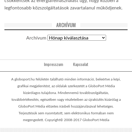
csökkentsék az energiafelhasználást úgy, hogy közben a
legfontosabb közszolgáltatások zavartalanul működjenek.
ARCHÍVUM
Archívum
Impresszum
Kapcsolat
A globoport.hu felületén található minden információ, beleértve a képi,
grafikai megjelenítést, az oldalak szerkezetét a GloboPort Média
kizárólagos tulajdona. Mindennemű továbbszolgáltatás,
továbbértékesítés, egészében vagy részleteiben az újraközlés kizárólag a
GloboPort Média előzetes írásbeli hozzájárulásával lehetséges.
Terjesztésük sem nyomtatott, sem elektronikus formában nem
megengedett. Copyright© 2008-2017 GloboPort Média