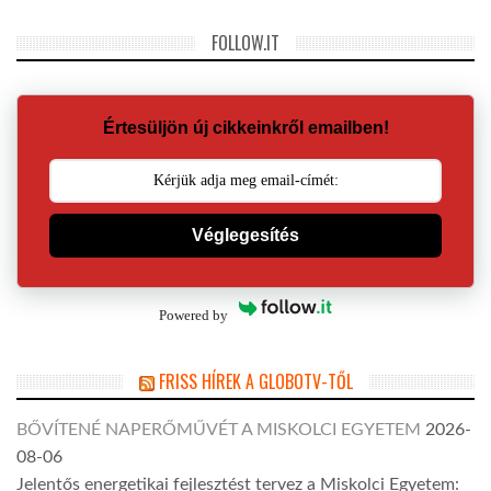
FOLLOW.IT
Értesüljön új cikkeinkről emailben!
Véglegesítés
Powered by
FRISS HÍREK A GLOBOTV-TŐL
BŐVÍTENÉ NAPERŐMŰVÉT A MISKOLCI EGYETEM
2026-
08-06
Jelentős energetikai fejlesztést tervez a Miskolci Egyetem: