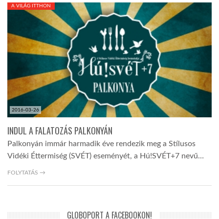
A VILÁG ITTHON
TROPICALMAGAZIN
GLOBOTV
AFRIKA TUDÁSTÁR
2016-03-26
A NAP SZÉPE
INDUL A FALATOZÁS PALKONYÁN
Palkonyán immár harmadik éve rendezik meg a Stílusos
LINKTR.EE
Vidéki Éttermiség (SVÉT) eseményét, a Hú!SVÉT+7 nevű…
FOLYTATÁS →
GLOBOZSARU
DOBRAVERO.HU
GLOBOPORT A FACEBOOKON!