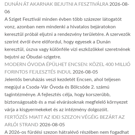
DUNÁN ÁT AKARNAK BEJUTNI A FESZTIVÁLRA
2026-08-
06
A Sziget Fesztivál minden évben több százezer látogatót
vonz, azonban nem mindenki a hivatalos bejáratokon
keresztül próbál eljutni a rendezvény területére. A szervezők
szerint évről évre előfordul, hogy egyesek a Dunán
keresztül, úszva vagy különféle vízi eszközökkel szeretnének
bejutni az Óbudai-szigetre.
MODERN ÓVODA ÉPÜLHET ENCSEN: KÖZEL 400 MILLIÓ
FORINTOS FEJLESZTÉS INDUL
2026-08-05
Jelentős beruházás veszi kezdetét Encsen, ahol teljesen
megújul a Csoda-Vár Óvoda és Bölcsőde 2. számú
tagintézménye. A fejlesztés célja, hogy korszerűbb,
biztonságosabb és a mai elvárásoknak megfelelő környezet
várja a kisgyermekeket és az intézmény dolgozóit.
FERTŐZÉS MIATT AZ IDEI SZEZON VÉGÉIG BEZÁRT AZ
ARLÓI STRAND
2026-08-05
A 2026-os fürdési szezon hátralévő részében nem fogadhat