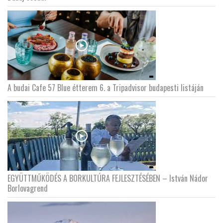
LATIMO.HU
GLOBOBOOK
A budai Cafe 57 Blue étterem 6. a Tripadvisor budapesti listáján
EGYÜTTMŰKÖDÉS A BORKULTÚRA FEJLESZTÉSÉBEN – István Nádor
Borlovagrend