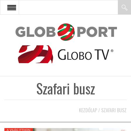
FŐOLDAL
AFRIKA
EURÓPA
Szafari busz
ÁZSIA
ÉSZAK-AMERIKA
KEZDŐLAP
/
SZAFARI BUSZ
LATIN-AMERIKA
A VILÁG ITTHON