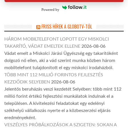
Powered by
FRISS HÍREK A GLOBOTV-TŐL
HÁROM MOBILTELEFONT LOPOTT EGY MISKOLCI
TAKARÍTÓ, VÁDAT EMELTEK ELLENE
2026-08-06
Vádat emelt a Miskolci Járási Ügyészség egy takarítóként
dolgozó nő ellen, aki a vád szerint munka közben három
mobiltelefont tulajdonított el egy miskolci irodaházból.
TÖBB MINT 112 MILLIÓ FORINTOS FEJLESZTÉS
KEZDŐDIK SELYEBEN
2026-08-06
Jelentős beruházás veszi kezdetét Selyében: több mint 112
millió forint értékű fejlesztési munkálatok indulnak el a
településen. A kivitelezési feladatokat egy edelényi
székhelyű vállalkozás nyerte el a közbeszerzési eljárás
eredményeként.
VESZÉLYES PRÓBÁLKOZÁSOK A SZIGETEN: SOKAN A