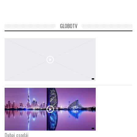
TROPICALMAGAZIN
GLOBOTV
GLOBOTV
AFRIKA TUDÁSTÁR
A NAP SZÉPE
LINKTR.EE
GLOBOZSARU
DOBRAVERO.HU
Dubaj csodái