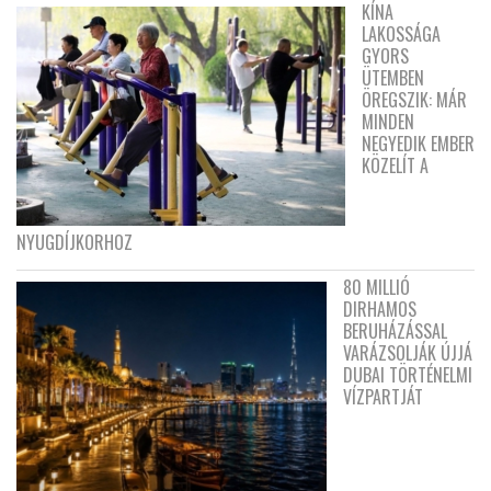
KÍNA
LAKOSSÁGA
GYORS
ÜTEMBEN
ÖREGSZIK: MÁR
MINDEN
NEGYEDIK EMBER
KÖZELÍT A
NYUGDÍJKORHOZ
80 MILLIÓ
DIRHAMOS
BERUHÁZÁSSAL
VARÁZSOLJÁK ÚJJÁ
DUBAI TÖRTÉNELMI
VÍZPARTJÁT