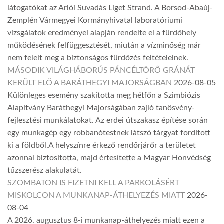
látogatókat az Arlói Suvadás Liget Strand. A Borsod-Abaúj-
Zemplén Vármegyei Kormányhivatal laboratóriumi
vizsgálatok eredményei alapján rendelte el a fürdőhely
működésének felfüggesztését, miután a vízminőség már
nem felelt meg a biztonságos fürdőzés feltételeinek.
MÁSODIK VILÁGHÁBORÚS PÁNCÉLTÖRŐ GRÁNÁT
KERÜLT ELŐ A BARÁTHEGYI MAJORSÁGBAN
2026-08-05
Különleges esemény szakította meg hétfőn a Szimbiózis
Alapítvány Baráthegyi Majorságában zajló tanösvény-
fejlesztési munkálatokat. Az erdei útszakasz építése során
egy munkagép egy robbanótestnek látszó tárgyat fordított
ki a földből.A helyszínre érkező rendőrjárőr a területet
azonnal biztosította, majd értesítette a Magyar Honvédség
tűzszerész alakulatát.
SZOMBATON IS FIZETNI KELL A PARKOLÁSÉRT
MISKOLCON A MUNKANAP-ÁTHELYEZÉS MIATT
2026-
08-04
A 2026. augusztus 8-i munkanap-áthelyezés miatt ezen a