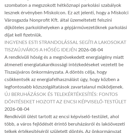
szombaton a megszokott hétköznapi parkolási szabályok
lesznek érvényben Miskolcon. Ez azt jelenti, hogy a Miskolci
Városgazda Nonprofit Kft. által üzemeltetett felszíni
díjköteles parkolóhelyeken a gépjárművezetőknek parkolási
díjat kell fizetniük.
INGYENES ESTI STRANDOLÁSSAL SEGÍTI A LAKOSOKAT
TISZAÚJVÁROS A HŐSÉG IDEJÉN
2026-08-04
A rendkívüli hőség és a megnövekedett energiaigény miatt
átmeneti energiatakarékossági intézkedéseket vezetett be
Tiszaújváros önkormányzata. A döntés célja, hogy
csökkentsék az energiafelhasználást úgy, hogy közben a
legfontosabb közszolgáltatások zavartalanul működjenek.
ÚJ BERUHÁZÁSOK ÉS TELEKÉRTÉKESÍTÉS: FONTOS
DÖNTÉSEKET HOZOTT AZ ENCSI KÉPVISELŐ-TESTÜLET
2026-08-04
Rendkívüli ülést tartott az encsi képviselő-testület, ahol
több, a város fejlődését érintő beruházásról és lakóövezeti
telkek értékesítéséről született döntés. Az önkormányzat