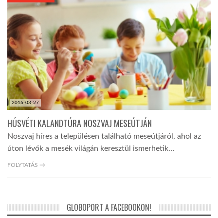
KÖZEL-KELET
AUSZTRÁLIA
A VILÁG ITTHON
2016-03-27
MÉDIA
HÚSVÉTI KALANDTÚRA NOSZVAJ MESEÚTJÁN
Noszvaj híres a településen található meseútjáról, ahol az
úton lévők a mesék világán keresztül ismerhetik…
FOLYTATÁS →
GLOBOTV BP
GLOBOPORT A FACEBOOKON!
HÍR3D