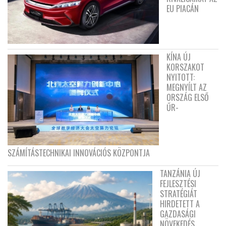
EU PIACÁN
KÍNA ÚJ
KORSZAKOT
NYITOTT:
MEGNYÍLT AZ
ORSZÁG ELSŐ
ŰR-
SZÁMÍTÁSTECHNIKAI INNOVÁCIÓS KÖZPONTJA
TANZÁNIA ÚJ
FEJLESZTÉSI
STRATÉGIÁT
HIRDETETT A
GAZDASÁGI
NÖVEKEDÉS