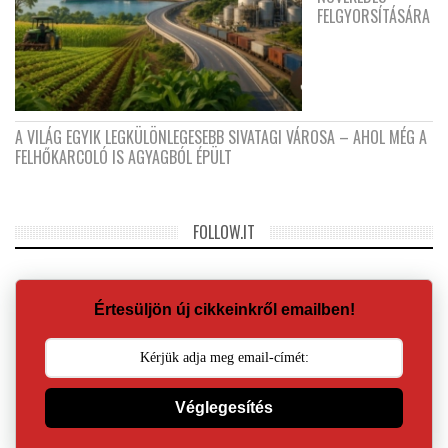
FELGYORSÍTÁSÁRA
A VILÁG EGYIK LEGKÜLÖNLEGESEBB SIVATAGI VÁROSA – AHOL MÉG A
FELHŐKARCOLÓ IS AGYAGBÓL ÉPÜLT
FOLLOW.IT
Értesüljön új cikkeinkről emailben!
Véglegesítés