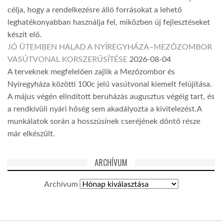
célja, hogy a rendelkezésre álló forrásokat a lehető
leghatékonyabban használja fel, miközben új fejlesztéseket
készít elő.
JÓ ÜTEMBEN HALAD A NYÍREGYHÁZA–MEZŐZOMBOR
VASÚTVONAL KORSZERŰSÍTÉSE
2026-08-04
A terveknek megfelelően zajlik a Mezőzombor és
Nyíregyháza közötti 100c jelű vasútvonal kiemelt felújítása.
A május végén elindított beruházás augusztus végéig tart, és
a rendkívüli nyári hőség sem akadályozta a kivitelezést.A
munkálatok során a hosszúsínek cseréjének döntő része
már elkészült.
ARCHÍVUM
Archívum