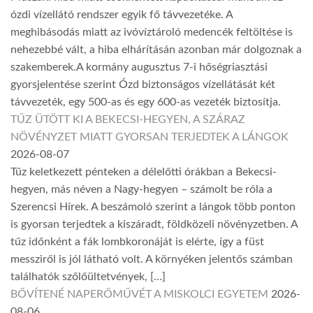
ózdi vízellátó rendszer egyik fő távvezetéke. A
meghibásodás miatt az ivóvíztároló medencék feltöltése is
nehezebbé vált, a hiba elhárításán azonban már dolgoznak a
szakemberek.A kormány augusztus 7-i hőségriasztási
gyorsjelentése szerint Ózd biztonságos vízellátását két
távvezeték, egy 500-as és egy 600-as vezeték biztosítja.
TŰZ ÜTÖTT KI A BEKECSI-HEGYEN, A SZÁRAZ
NÖVÉNYZET MIATT GYORSAN TERJEDTEK A LÁNGOK
2026-08-07
Tűz keletkezett pénteken a délelőtti órákban a Bekecsi-
hegyen, más néven a Nagy-hegyen – számolt be róla a
Szerencsi Hírek. A beszámoló szerint a lángok több ponton
is gyorsan terjedtek a kiszáradt, földközeli növényzetben. A
tűz időnként a fák lombkoronáját is elérte, így a füst
messziről is jól látható volt. A környéken jelentős számban
találhatók szőlőültetvények, […]
BŐVÍTENÉ NAPERŐMŰVÉT A MISKOLCI EGYETEM
2026-
08-06