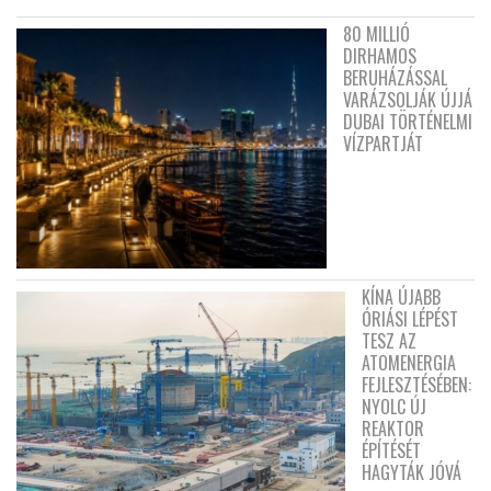
80 MILLIÓ
DIRHAMOS
BERUHÁZÁSSAL
VARÁZSOLJÁK ÚJJÁ
DUBAI TÖRTÉNELMI
VÍZPARTJÁT
KÍNA ÚJABB
ÓRIÁSI LÉPÉST
TESZ AZ
ATOMENERGIA
FEJLESZTÉSÉBEN:
NYOLC ÚJ
REAKTOR
ÉPÍTÉSÉT
HAGYTÁK JÓVÁ