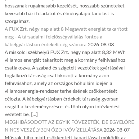
hosszának rugalmasabb kezelését, hosszabb szüneteket,
kevesebb házi feladatot és élményalapú tanulást is
szorgalmaz.
A FUX Zrt. négy nap alatt 8 Megawatt energiát takarított
meg - A társadalmi felelősségvállalás fontos a
kábelgyártásban érdekelt cég számára
2026-08-08
A miskolci székhelyű FUX Zrt. négy nap alatt 8,32 MWh
villamos energiát takarított meg a kormány felhívásához
csatlakozva. A szabad és szigetelt vezetékek gyártásával
foglalkozó társaság csatlakozott a kormány azon
felhívásához, amely az országos hőhullám idején a
villamosenergia-rendszer terhelésének csökkentését
célozta. A kábelgyártásban érdekelt társaság gyorsan
reagált a kezdeményezésre, és több olyan intézkedést
vezetett be, […]
MEGHIBÁSODOTT AZ EGYIK FŐVEZETÉK, DE EGYELŐRE
NINCS VESZÉLYBEN ÓZD IVÓVÍZELLÁTÁSA
2026-08-07
Műszaki hiba miatt csökkentett kapacitással működik az