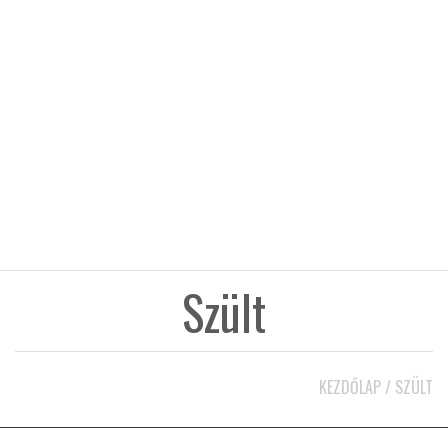
KÖZEL-KELET
AUSZTRÁLIA
A VILÁG ITTHON
MÉDIA
Szült
GLOBOTV BP
KEZDŐLAP
/
SZÜLT
HÍR3D