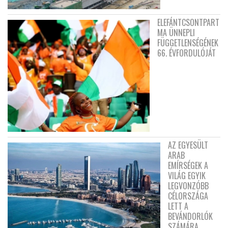
ELEFÁNTCSONTPART
MA ÜNNEPLI
FÜGGETLENSÉGÉNEK
66. ÉVFORDULÓJÁT
AZ EGYESÜLT
ARAB
EMÍRSÉGEK A
VILÁG EGYIK
LEGVONZÓBB
CÉLORSZÁGA
LETT A
BEVÁNDORLÓK
SZÁMÁRA