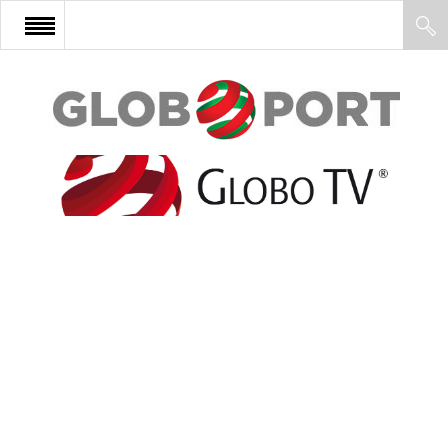
FŐOLDAL
AFRIKA
EURÓPA
ÁZSIA
ÉSZAK-AMERIKA
LATIN-AMERIKA