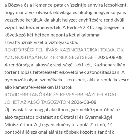
a Bózsva és a Kemence-patak vízszintje annyira lecsökkent,
hogy már a vízfolyások élővilága és ökológiai egyensúlya is
veszélybe került.A kialakult helyzet enyhítésére rendkívüli
vízpótlást kezdeményeztek. A Perlit-92 Kft. segítségével a
következő két hétben naponta két alkalommal
szivattyúznak vizet a vízfolyásokba.
RENDŐRSÉGI FELHÍVÁS: KAZINCBARCIKAI TOLVAJOK
AZONOSÍTÁSÁHOZ KÉRNEK SEGÍTSÉGET
2026-08-08
A rendőrség a lakosság segítségét kéri két, Kazincbarcikán
történt lopás feltételezett elkövetőinek azonosításában. A
nyomozók olyan személyeket keresnek, akik a rendelkezésre
álló kamerafelvételeken láthatók.
RÖVIDEBB TANÓRÁK ÉS KEVESEBB HÁZI FELADAT
JÖHET AZ ALSÓ TAGOZATON
2026-08-08
Új javaslatcsomaggal alakítaná gyermekközpontúbbá az
alsó tagozatos oktatást az Oktatási és Gyermekügyi
Minisztérium. A „Legyen élmény a tanulás!” című, 14
pontból álló szakmai ajánlás többek között a tanórák