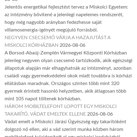
Jelentős energetikai fejlesztést tervez a Miskolci Egyetem:
az intézmény bővítené a jelenlegi napelemes rendszerét,
hogy még nagyobb arányban fedezhesse saját
villamosenergia-igényét megújuló forrásból.
NEGYVEN CSECSEMŐ VÁRJA A HAZAJUTÁST A
MISKOLCI KÓRHÁZBAN
2026-08-06
A Borsod-Abaúj-Zemplén Vármegyei Központi Kórházban
jelenleg negyven olyan csecsemő tartózkodik, akik egészségi
állapotuk alapján már elhagyhatnák az intézményt, azonban
családi vagy gyermekvédelmi okok miatt továbbra is kórházi
ellátásban maradnak. Országos szinten több mint 320
gyermek érintett hasonló helyzetben, akik átlagosan több
mint 105 napot töltenek kórházban.
HÁROM MOBILTELEFONT LOPOTT EGY MISKOLCI
TAKARÍTÓ, VÁDAT EMELTEK ELLENE
2026-08-06
Vádat emelt a Miskolci Járási Ügyészség egy takarítóként
dolgozó nő ellen, aki a vád szerint munka közben három