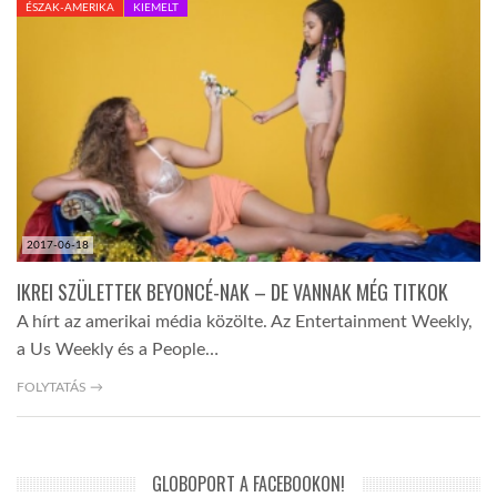
ÉSZAK-AMERIKA
KIEMELT
TROPICALMAGAZIN
GLOBOTV
AFRIKA TUDÁSTÁR
2017-06-18
A NAP SZÉPE
IKREI SZÜLETTEK BEYONCÉ-NAK – DE VANNAK MÉG TITKOK
A hírt az amerikai média közölte. Az Entertainment Weekly,
LINKTR.EE
a Us Weekly és a People…
FOLYTATÁS →
GLOBOZSARU
DOBRAVERO.HU
GLOBOPORT A FACEBOOKON!