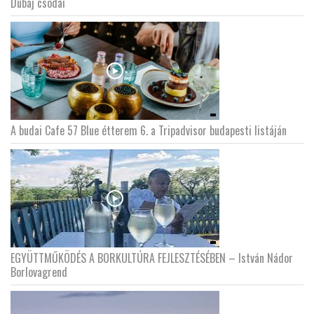
Dubaj csodái
A budai Cafe 57 Blue étterem 6. a Tripadvisor budapesti listáján
EGYÜTTMŰKÖDÉS A BORKULTÚRA FEJLESZTÉSÉBEN – István Nádor
Borlovagrend