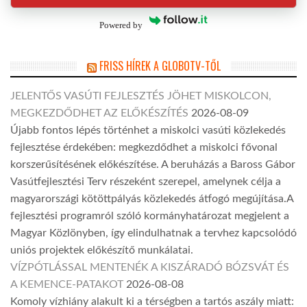
Powered by
FRISS HÍREK A GLOBOTV-TŐL
JELENTŐS VASÚTI FEJLESZTÉS JÖHET MISKOLCON,
MEGKEZDŐDHET AZ ELŐKÉSZÍTÉS
2026-08-09
Újabb fontos lépés történhet a miskolci vasúti közlekedés
fejlesztése érdekében: megkezdődhet a miskolci fővonal
korszerűsítésének előkészítése. A beruházás a Baross Gábor
Vasútfejlesztési Terv részeként szerepel, amelynek célja a
magyarországi kötöttpályás közlekedés átfogó megújítása.A
fejlesztési programról szóló kormányhatározat megjelent a
Magyar Közlönyben, így elindulhatnak a tervhez kapcsolódó
uniós projektek előkészítő munkálatai.
VÍZPÓTLÁSSAL MENTENÉK A KISZÁRADÓ BÓZSVÁT ÉS
A KEMENCE-PATAKOT
2026-08-08
Komoly vízhiány alakult ki a térségben a tartós aszály miatt: