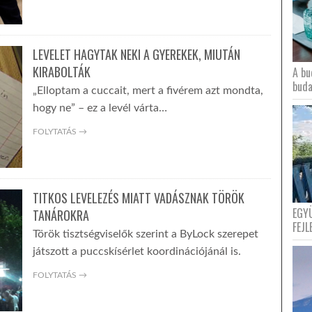
LEVELET HAGYTAK NEKI A GYEREKEK, MIUTÁN
KIRABOLTÁK
A bu
buda
„Elloptam a cuccait, mert a fivérem azt mondta,
hogy ne” – ez a levél várta…
FOLYTATÁS →
TITKOS LEVELEZÉS MIATT VADÁSZNAK TÖRÖK
EGY
TANÁROKRA
FEJL
Török tisztségviselők szerint a ByLock szerepet
játszott a puccskísérlet koordinációjánál is.
FOLYTATÁS →