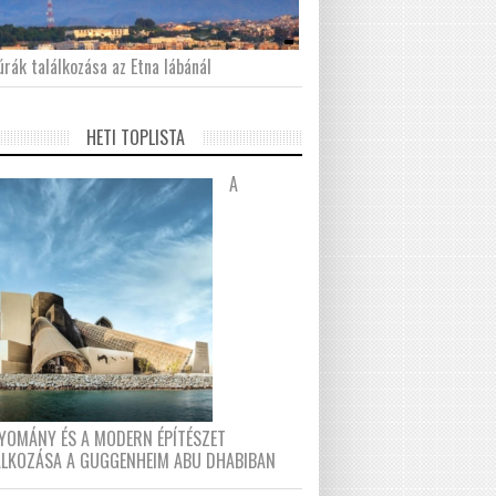
́rák találkozása az Etna lábánál
HETI TOPLISTA
A
YOMÁNY ÉS A MODERN ÉPÍTÉSZET
ÁLKOZÁSA A GUGGENHEIM ABU DHABIBAN