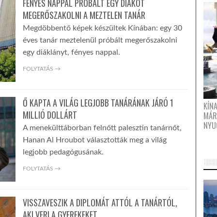
FÉNYES NAPPAL PRÓBÁLT EGY DIÁKOT
MEGERŐSZAKOLNI A MEZTELEN TANÁR
Megdöbbentő képek készültek Kínában: egy 30
éves tanár meztelenül próbált megerőszakolni
egy diáklányt, fényes nappal.
FOLYTATÁS →
Ő KAPTA A VILÁG LEGJOBB TANÁRÁNAK JÁRÓ 1
KÍN
MILLIÓ DOLLÁRT
MÁR
NYU
A menekülttáborban felnőtt palesztin tanárnőt,
Hanan Al Hroubot választották meg a világ
legjobb pedagógusának.
FOLYTATÁS →
VISSZAVESZIK A DIPLOMÁT ATTÓL A TANÁRTÓL,
AKI VERI A GYEREKEKET