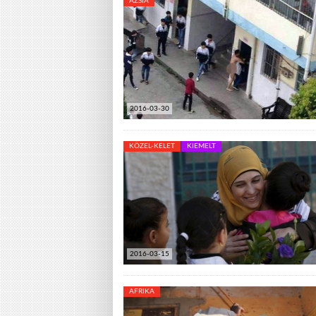
ÁZSIA
2016-03-30
KÖZEL-KELET
KIEMELT
2016-03-15
AFRIKA