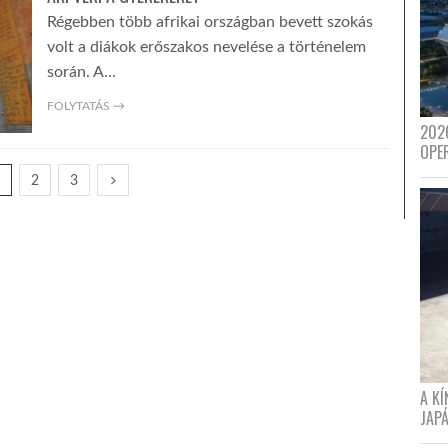
Régebben több afrikai országban bevett szokás
volt a diákok erőszakos nevelése a történelem
során. A…
FOLYTATÁS →
202
OPE
1
2
3
A K
JAPÁ