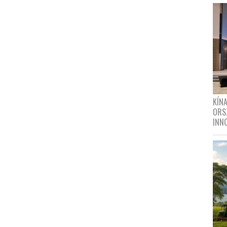
KÍN
ORS
INN