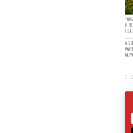
TANZ
HIR
FEL
A VI
VÁR
AGY