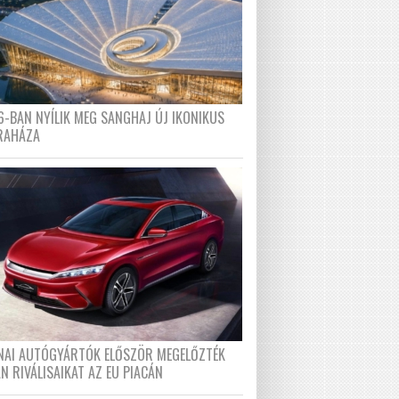
6-BAN NYÍLIK MEG SANGHAJ ÚJ IKONIKUS
RAHÁZA
ÍNAI AUTÓGYÁRTÓK ELŐSZÖR MEGELŐZTÉK
N RIVÁLISAIKAT AZ EU PIACÁN