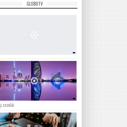
GLOBOTV
j csodái