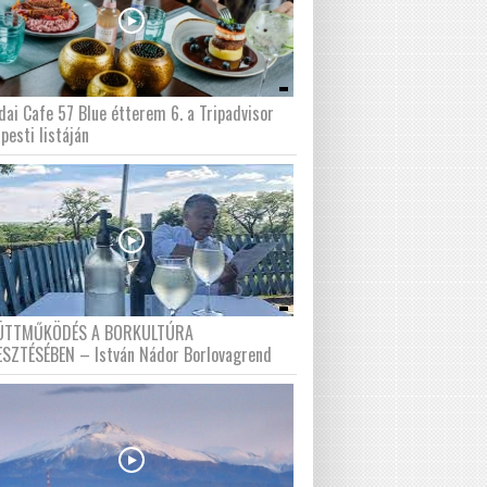
dai Cafe 57 Blue étterem 6. a Tripadvisor
pesti listáján
ÜTTMŰKÖDÉS A BORKULTÚRA
ESZTÉSÉBEN – István Nádor Borlovagrend