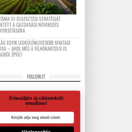
ÁNIA ÚJ FEJLESZTÉSI STRATÉGIÁT
DETETT A GAZDASÁGI NÖVEKEDÉS
GYORSÍTÁSÁRA
LÁG EGYIK LEGKÜLÖNLEGESEBB SIVATAGI
OSA – AHOL MÉG A FELHŐKARCOLÓ IS
AGBÓL ÉPÜLT
FOLLOW.IT
Értesüljön új cikkeinkről
emailben!