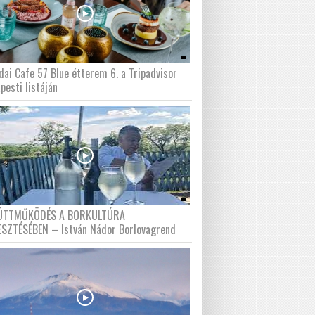
dai Cafe 57 Blue étterem 6. a Tripadvisor
pesti listáján
ÜTTMŰKÖDÉS A BORKULTÚRA
ESZTÉSÉBEN – István Nádor Borlovagrend