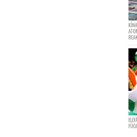
KÍNA
ATO
REA
ELE
FÜG