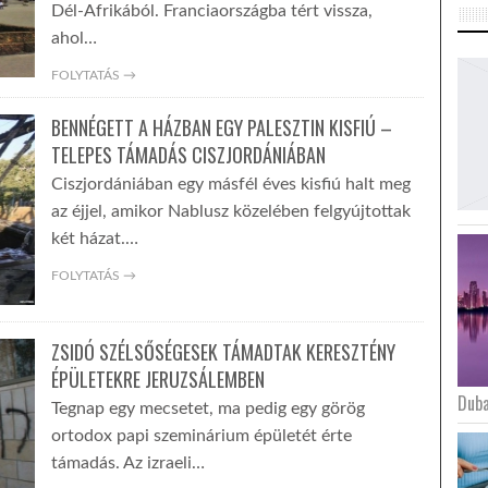
Dél-Afrikából. Franciaországba tért vissza,
ahol…
FOLYTATÁS →
BENNÉGETT A HÁZBAN EGY PALESZTIN KISFIÚ –
TELEPES TÁMADÁS CISZJORDÁNIÁBAN
Ciszjordániában egy másfél éves kisfiú halt meg
az éjjel, amikor Nablusz közelében felgyújtottak
két házat.…
FOLYTATÁS →
ZSIDÓ SZÉLSŐSÉGESEK TÁMADTAK KERESZTÉNY
ÉPÜLETEKRE JERUZSÁLEMBEN
Duba
Tegnap egy mecsetet, ma pedig egy görög
ortodox papi szeminárium épületét érte
támadás. Az izraeli…