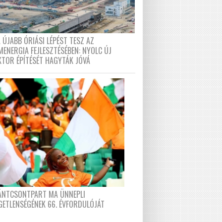
 ÚJABB ÓRIÁSI LÉPÉST TESZ AZ
MENERGIA FEJLESZTÉSÉBEN: NYOLC ÚJ
KTOR ÉPÍTÉSÉT HAGYTÁK JÓVÁ
FÁNTCSONTPART MA ÜNNEPLI
GETLENSÉGÉNEK 66. ÉVFORDULÓJÁT