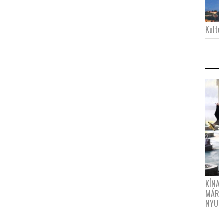
Kultu
KÍN
MÁR
NYU