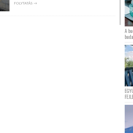
FOLYTATÁS →
A bu
buda
EGY
FEJL