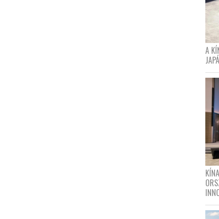
A K
JAPÁ
KÍN
ORS
INN