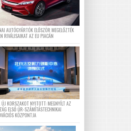
ÍNAI AUTÓGYÁRTÓK ELŐSZÖR MEGELŐZTÉK
N RIVÁLISAIKAT AZ EU PIACÁN
A ÚJ KORSZAKOT NYITOTT: MEGNYÍLT AZ
ZÁG ELSŐ ŰR-SZÁMÍTÁSTECHNIKAI
OVÁCIÓS KÖZPONTJA