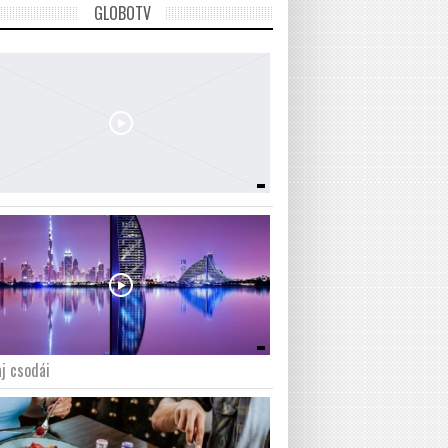
GLOBOTV
j csodái