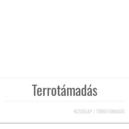
KÖZEL-KELET
AUSZTRÁLIA
A VILÁG ITTHON
MÉDIA
Terrotámadás
GLOBOTV BP
KEZDŐLAP
/
TERROTÁMADÁS
HÍR3D