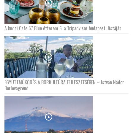
A budai Cafe 57 Blue étterem 6. a Tripadvisor budapesti listáján
EGYÜTTMŰKÖDÉS A BORKULTÚRA FEJLESZTÉSÉBEN – István Nádor
Borlovagrend