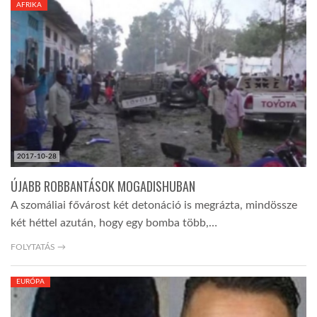
AFRIKA
TROPICALMAGAZIN
GLOBOTV
AFRIKA TUDÁSTÁR
2017-10-28
A NAP SZÉPE
ÚJABB ROBBANTÁSOK MOGADISHUBAN
A szomáliai fővárost két detonáció is megrázta, mindössze
LINKTR.EE
két héttel azután, hogy egy bomba több,…
FOLYTATÁS →
GLOBOZSARU
EURÓPA
DOBRAVERO.HU