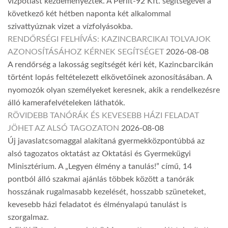
vízpótlást kezdeményeztek. A Perlit-92 Kft. segítségével a
következő két hétben naponta két alkalommal
szivattyúznak vizet a vízfolyásokba.
RENDŐRSÉGI FELHÍVÁS: KAZINCBARCIKAI TOLVAJOK
AZONOSÍTÁSÁHOZ KÉRNEK SEGÍTSÉGET
2026-08-08
A rendőrség a lakosság segítségét kéri két, Kazincbarcikán
történt lopás feltételezett elkövetőinek azonosításában. A
nyomozók olyan személyeket keresnek, akik a rendelkezésre
álló kamerafelvételeken láthatók.
RÖVIDEBB TANÓRÁK ÉS KEVESEBB HÁZI FELADAT
JÖHET AZ ALSÓ TAGOZATON
2026-08-08
Új javaslatcsomaggal alakítaná gyermekközpontúbbá az
alsó tagozatos oktatást az Oktatási és Gyermekügyi
Minisztérium. A „Legyen élmény a tanulás!” című, 14
pontból álló szakmai ajánlás többek között a tanórák
hosszának rugalmasabb kezelését, hosszabb szüneteket,
kevesebb házi feladatot és élményalapú tanulást is
szorgalmaz.