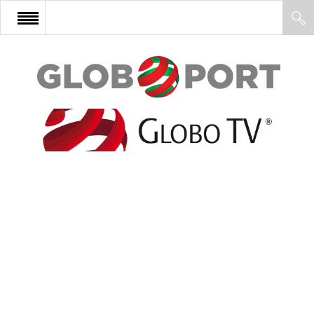
FŐOLDAL
AFRIKA
EURÓPA
ÁZSIA
ÉSZAK-AMERIKA
LATIN-AMERIKA