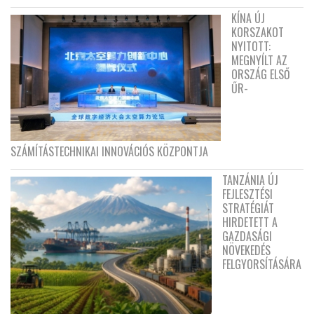
KÍNA ÚJ
KORSZAKOT
NYITOTT:
MEGNYÍLT AZ
ORSZÁG ELSŐ
ŰR-
SZÁMÍTÁSTECHNIKAI INNOVÁCIÓS KÖZPONTJA
TANZÁNIA ÚJ
FEJLESZTÉSI
STRATÉGIÁT
HIRDETETT A
GAZDASÁGI
NÖVEKEDÉS
FELGYORSÍTÁSÁRA