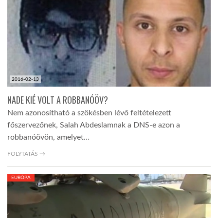
LATIMO.HU
GLOBOBOOK
2016-02-13
NADE KIÉ VOLT A ROBBANÓÖV?
Nem azonosítható a szökésben lévő feltételezett
főszervezőnek, Salah Abdeslamnak a DNS-e azon a
robbanóövön, amelyet…
FOLYTATÁS →
EURÓPA