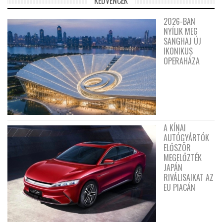
KEDVENCEK
2026-BAN
NYÍLIK MEG
SANGHAJ ÚJ
IKONIKUS
OPERAHÁZA
A KÍNAI
AUTÓGYÁRTÓK
ELŐSZÖR
MEGELŐZTÉK
JAPÁN
RIVÁLISAIKAT AZ
EU PIACÁN