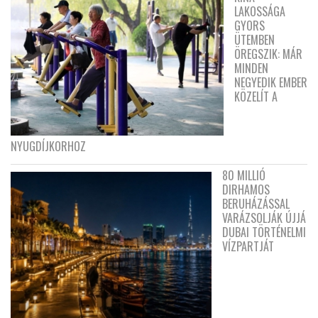
LAKOSSÁGA
GYORS
ÜTEMBEN
ÖREGSZIK: MÁR
MINDEN
NEGYEDIK EMBER
KÖZELÍT A
NYUGDÍJKORHOZ
80 MILLIÓ
DIRHAMOS
BERUHÁZÁSSAL
VARÁZSOLJÁK ÚJJÁ
DUBAI TÖRTÉNELMI
VÍZPARTJÁT