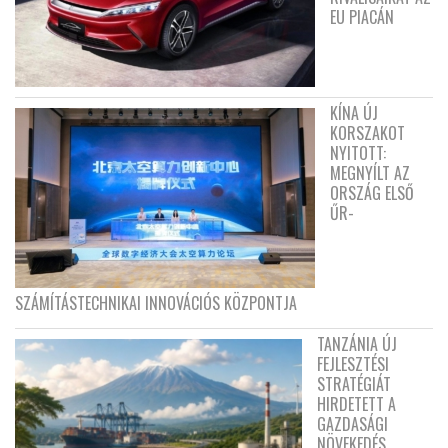
EU PIACÁN
KÍNA ÚJ
KORSZAKOT
NYITOTT:
MEGNYÍLT AZ
ORSZÁG ELSŐ
ŰR-
SZÁMÍTÁSTECHNIKAI INNOVÁCIÓS KÖZPONTJA
TANZÁNIA ÚJ
FEJLESZTÉSI
STRATÉGIÁT
HIRDETETT A
GAZDASÁGI
NÖVEKEDÉS