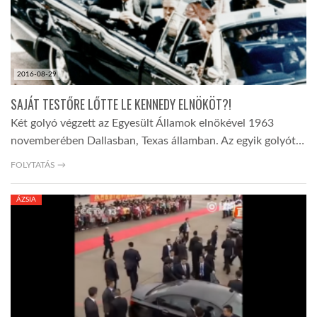
2016-08-29
SAJÁT TESTŐRE LŐTTE LE KENNEDY ELNÖKÖT?!
Két golyó végzett az Egyesült Államok elnökével 1963
novemberében Dallasban, Texas államban. Az egyik golyót…
FOLYTATÁS →
ÁZSIA