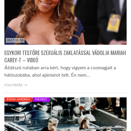
LATIMO.HU
GLOBOBOOK
2017-11-10
EGYKORI TESTŐRE SZEXUÁLIS ZAKLATÁSSAL VÁDOLJA MARIAH
CAREY-T – VIDEÓ
Átlátszó ruhában arra kért, hogy vigyem a csomagjait a
hálószobába, ahol ajánlatot tett. Én nem…
FOLYTATÁS →
ÉSZAK-AMERIKA
KIEMELT