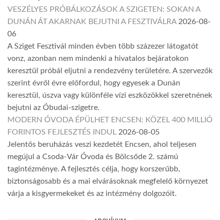
VESZÉLYES PRÓBÁLKOZÁSOK A SZIGETEN: SOKAN A
DUNÁN ÁT AKARNAK BEJUTNI A FESZTIVÁLRA
2026-08-
06
A Sziget Fesztivál minden évben több százezer látogatót
vonz, azonban nem mindenki a hivatalos bejáratokon
keresztül próbál eljutni a rendezvény területére. A szervezők
szerint évről évre előfordul, hogy egyesek a Dunán
keresztül, úszva vagy különféle vízi eszközökkel szeretnének
bejutni az Óbudai-szigetre.
MODERN ÓVODA ÉPÜLHET ENCSEN: KÖZEL 400 MILLIÓ
FORINTOS FEJLESZTÉS INDUL
2026-08-05
Jelentős beruházás veszi kezdetét Encsen, ahol teljesen
megújul a Csoda-Vár Óvoda és Bölcsőde 2. számú
tagintézménye. A fejlesztés célja, hogy korszerűbb,
biztonságosabb és a mai elvárásoknak megfelelő környezet
várja a kisgyermekeket és az intézmény dolgozóit.