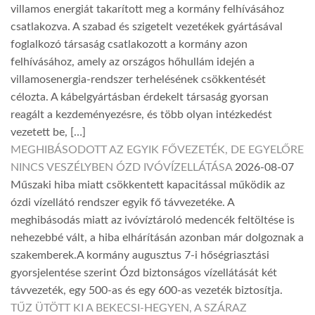
villamos energiát takarított meg a kormány felhívásához
csatlakozva. A szabad és szigetelt vezetékek gyártásával
foglalkozó társaság csatlakozott a kormány azon
felhívásához, amely az országos hőhullám idején a
villamosenergia-rendszer terhelésének csökkentését
célozta. A kábelgyártásban érdekelt társaság gyorsan
reagált a kezdeményezésre, és több olyan intézkedést
vezetett be, […]
MEGHIBÁSODOTT AZ EGYIK FŐVEZETÉK, DE EGYELŐRE
NINCS VESZÉLYBEN ÓZD IVÓVÍZELLÁTÁSA
2026-08-07
Műszaki hiba miatt csökkentett kapacitással működik az
ózdi vízellátó rendszer egyik fő távvezetéke. A
meghibásodás miatt az ivóvíztároló medencék feltöltése is
nehezebbé vált, a hiba elhárításán azonban már dolgoznak a
szakemberek.A kormány augusztus 7-i hőségriasztási
gyorsjelentése szerint Ózd biztonságos vízellátását két
távvezeték, egy 500-as és egy 600-as vezeték biztosítja.
TŰZ ÜTÖTT KI A BEKECSI-HEGYEN, A SZÁRAZ