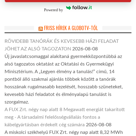
Powered by
FRISS HÍREK A GLOBOTV-TŐL
RÖVIDEBB TANÓRÁK ÉS KEVESEBB HÁZI FELADAT
JÖHET AZ ALSÓ TAGOZATON
2026-08-08
Új javaslatcsomaggal alakítaná gyermekközpontúbbá az
alsó tagozatos oktatást az Oktatási és Gyermekügyi
Minisztérium. A „Legyen élmény a tanulás!” című, 14
pontból álló szakmai ajánlás többek között a tanórák
hosszának rugalmasabb kezelését, hosszabb szüneteket,
kevesebb házi feladatot és élményalapú tanulást is
szorgalmaz.
A FUX Zrt. négy nap alatt 8 Megawatt energiát takarított
meg - A társadalmi felelősségvállalás fontos a
kábelgyártásban érdekelt cég számára
2026-08-08
A miskolci székhelyű FUX Zrt. négy nap alatt 8,32 MWh