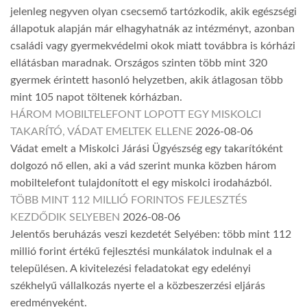
jelenleg negyven olyan csecsemő tartózkodik, akik egészségi
állapotuk alapján már elhagyhatnák az intézményt, azonban
családi vagy gyermekvédelmi okok miatt továbbra is kórházi
ellátásban maradnak. Országos szinten több mint 320
gyermek érintett hasonló helyzetben, akik átlagosan több
mint 105 napot töltenek kórházban.
HÁROM MOBILTELEFONT LOPOTT EGY MISKOLCI
TAKARÍTÓ, VÁDAT EMELTEK ELLENE
2026-08-06
Vádat emelt a Miskolci Járási Ügyészség egy takarítóként
dolgozó nő ellen, aki a vád szerint munka közben három
mobiltelefont tulajdonított el egy miskolci irodaházból.
TÖBB MINT 112 MILLIÓ FORINTOS FEJLESZTÉS
KEZDŐDIK SELYEBEN
2026-08-06
Jelentős beruházás veszi kezdetét Selyében: több mint 112
millió forint értékű fejlesztési munkálatok indulnak el a
településen. A kivitelezési feladatokat egy edelényi
székhelyű vállalkozás nyerte el a közbeszerzési eljárás
eredményeként.