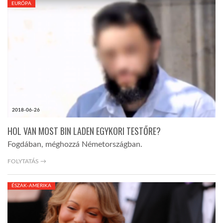
EURÓPA
TROPICALMAGAZIN
GLOBOTV
AFRIKA TUDÁSTÁR
2018-06-26
A NAP SZÉPE
HOL VAN MOST BIN LADEN EGYKORI TESTŐRE?
Fogdában, méghozzá Németországban.
LINKTR.EE
FOLYTATÁS →
GLOBOZSARU
ÉSZAK-AMERIKA
DOBRAVERO.HU