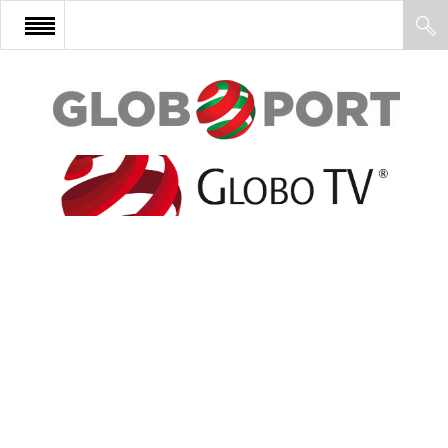
FŐOLDAL
AFRIKA
EURÓPA
ÁZSIA
ÉSZAK-AMERIKA
LATIN-AMERIKA