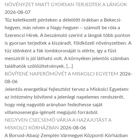
NÖVÉNYZET MIATT GYORSAN TERJEDTEK A LÁNGOK
2026-08-07
Tűz keletkezett pénteken a délelőtti órákban a Bekecsi-
hegyen, más néven a Nagy-hegyen – számolt be róla a
Szerencsi Hírek. A beszámoló szerint a lángok több ponton
is gyorsan terjedtek a kiszáradt, földközeli növényzetben. A
tűz időnként a fák lombkoronáját is elérte, így a füst
messziről is jól látható volt. A környéken jelentős számban
találhatók szőlőültetvények, […]
BŐVÍTENÉ NAPERŐMŰVÉT A MISKOLCI EGYETEM
2026-
08-06
Jelentős energetikai fejlesztést tervez a Miskolci Egyetem:
az intézmény bővítené a jelenlegi napelemes rendszerét,
hogy még nagyobb arányban fedezhesse saját
villamosenergia-igényét megújuló forrásból.
NEGYVEN CSECSEMŐ VÁRJA A HAZAJUTÁST A
MISKOLCI KÓRHÁZBAN
2026-08-06
A Borsod-Abaúj-Zemplén Vármegyei Központi Kórházban