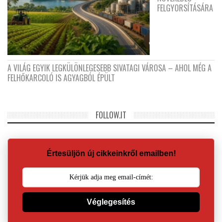
FELGYORSÍTÁSÁRA
A VILÁG EGYIK LEGKÜLÖNLEGESEBB SIVATAGI VÁROSA – AHOL MÉG A
FELHŐKARCOLÓ IS AGYAGBÓL ÉPÜLT
FOLLOW.IT
Értesüljön új cikkeinkről emailben!
Véglegesítés