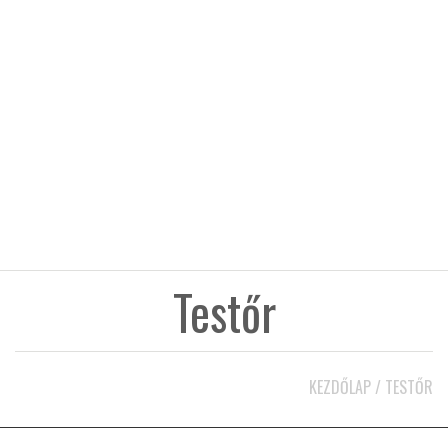
KÖZEL-KELET
AUSZTRÁLIA
A VILÁG ITTHON
MÉDIA
Testőr
GLOBOTV BP
KEZDŐLAP
/
TESTŐR
HÍR3D