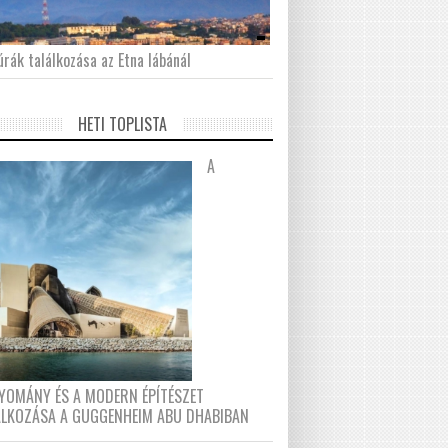
́rák találkozása az Etna lábánál
HETI TOPLISTA
A
YOMÁNY ÉS A MODERN ÉPÍTÉSZET
ÁLKOZÁSA A GUGGENHEIM ABU DHABIBAN