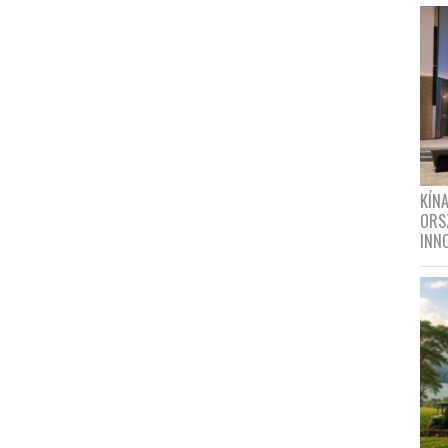
KÍN
ORS
INN