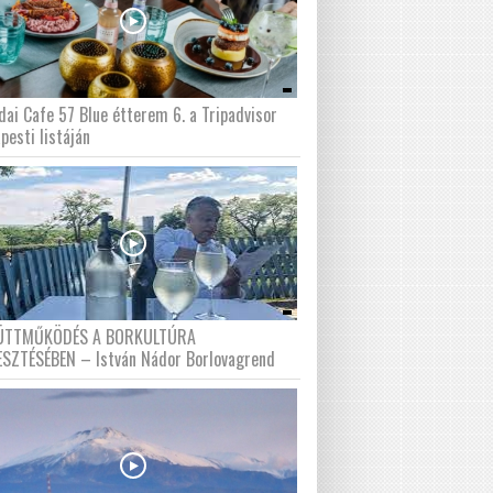
dai Cafe 57 Blue étterem 6. a Tripadvisor
pesti listáján
ÜTTMŰKÖDÉS A BORKULTÚRA
ESZTÉSÉBEN – István Nádor Borlovagrend