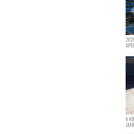
202
OPE
A K
JAPÁ