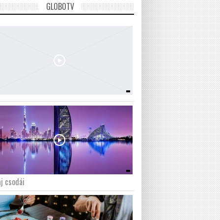
GLOBOTV
j csodái