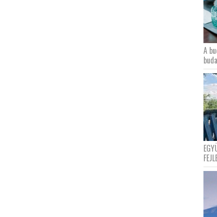
A bu
buda
EGY
FEJL