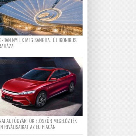
6-BAN NYÍLIK MEG SANGHAJ ÚJ IKONIKUS
RAHÁZA
ÍNAI AUTÓGYÁRTÓK ELŐSZÖR MEGELŐZTÉK
N RIVÁLISAIKAT AZ EU PIACÁN