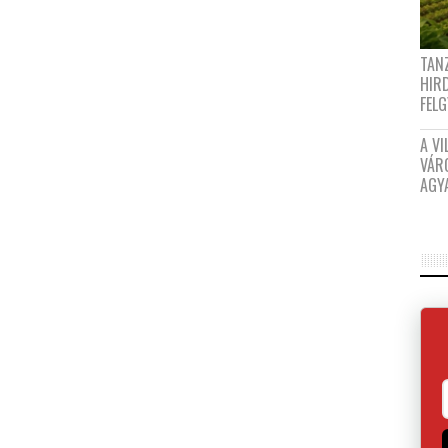
TANZ
HIR
FEL
A VI
VÁR
AGY