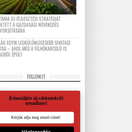
ÁNIA ÚJ FEJLESZTÉSI STRATÉGIÁT
DETETT A GAZDASÁGI NÖVEKEDÉS
GYORSÍTÁSÁRA
LÁG EGYIK LEGKÜLÖNLEGESEBB SIVATAGI
OSA – AHOL MÉG A FELHŐKARCOLÓ IS
AGBÓL ÉPÜLT
FOLLOW.IT
Értesüljön új cikkeinkről
emailben!