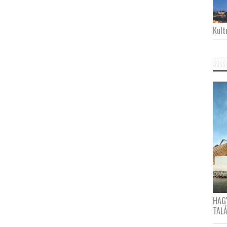
Kultu
HAG
TAL