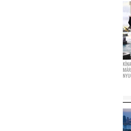
KÍN
MÁR
NYU