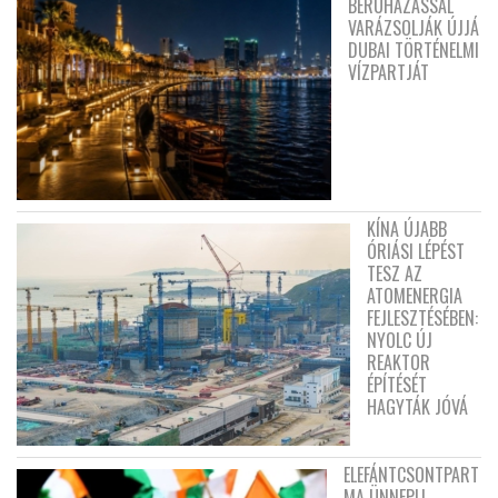
BERUHÁZÁSSAL
VARÁZSOLJÁK ÚJJÁ
DUBAI TÖRTÉNELMI
VÍZPARTJÁT
KÍNA ÚJABB
ÓRIÁSI LÉPÉST
TESZ AZ
ATOMENERGIA
FEJLESZTÉSÉBEN:
NYOLC ÚJ
REAKTOR
ÉPÍTÉSÉT
HAGYTÁK JÓVÁ
ELEFÁNTCSONTPART
MA ÜNNEPLI