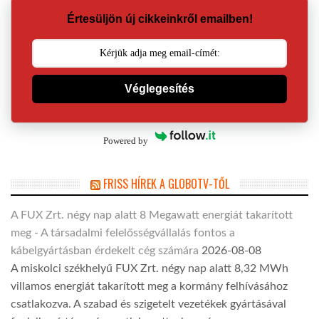
Értesüljön új cikkeinkről emailben!
Véglegesítés
Powered by
FRISS HÍREK A GLOBOTV-TŐL
A FUX Zrt. négy nap alatt 8 Megawatt energiát takarított
meg - A társadalmi felelősségvállalás fontos a
kábelgyártásban érdekelt cég számára
2026-08-08
A miskolci székhelyű FUX Zrt. négy nap alatt 8,32 MWh
villamos energiát takarított meg a kormány felhívásához
csatlakozva. A szabad és szigetelt vezetékek gyártásával