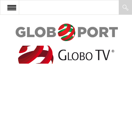
FŐOLDAL
AFRIKA
EURÓPA
ÁZSIA
ÉSZAK-AMERIKA
LATIN-AMERIKA