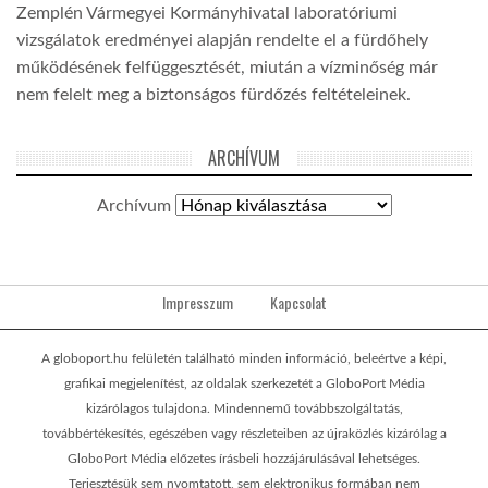
Zemplén Vármegyei Kormányhivatal laboratóriumi
vizsgálatok eredményei alapján rendelte el a fürdőhely
működésének felfüggesztését, miután a vízminőség már
nem felelt meg a biztonságos fürdőzés feltételeinek.
ARCHÍVUM
Archívum
Impresszum
Kapcsolat
A globoport.hu felületén található minden információ, beleértve a képi,
grafikai megjelenítést, az oldalak szerkezetét a GloboPort Média
kizárólagos tulajdona. Mindennemű továbbszolgáltatás,
továbbértékesítés, egészében vagy részleteiben az újraközlés kizárólag a
GloboPort Média előzetes írásbeli hozzájárulásával lehetséges.
Terjesztésük sem nyomtatott, sem elektronikus formában nem