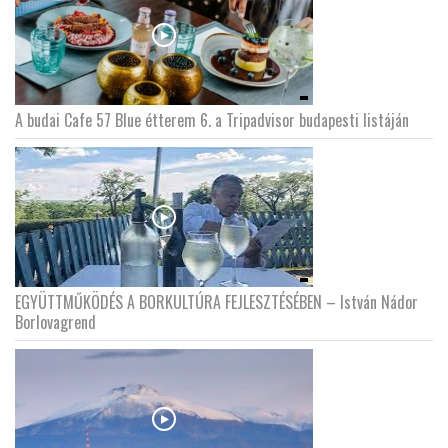
A budai Cafe 57 Blue étterem 6. a Tripadvisor budapesti listáján
EGYÜTTMŰKÖDÉS A BORKULTÚRA FEJLESZTÉSÉBEN – István Nádor
Borlovagrend