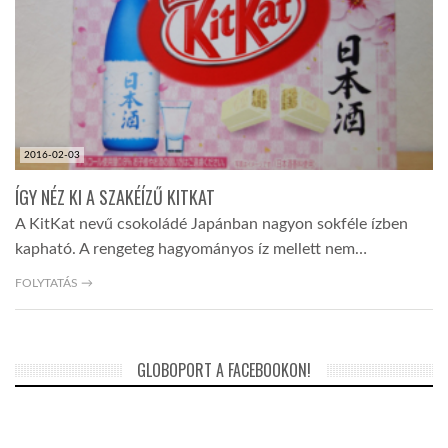
2016-02-03
ÍGY NÉZ KI A SZAKÉÍZŰ KITKAT
A KitKat nevű csokoládé Japánban nagyon sokféle ízben
kapható. A rengeteg hagyományos íz mellett nem…
FOLYTATÁS →
GLOBOPORT A FACEBOOKON!