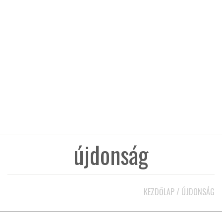
KÖZEL-KELET
AUSZTRÁLIA
A VILÁG ITTHON
MÉDIA
újdonság
GLOBOTV BP
KEZDŐLAP
/
ÚJDONSÁG
HÍR3D