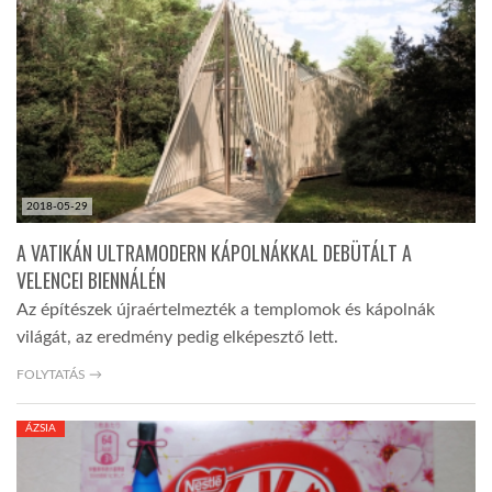
LATIMO.HU
GLOBOBOOK
2018-05-29
A VATIKÁN ULTRAMODERN KÁPOLNÁKKAL DEBÜTÁLT A
VELENCEI BIENNÁLÉN
Az építészek újraértelmezték a templomok és kápolnák
világát, az eredmény pedig elképesztő lett.
FOLYTATÁS →
ÁZSIA