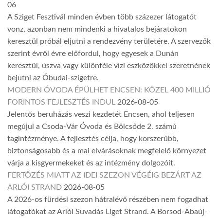
06
A Sziget Fesztivál minden évben több százezer látogatót
vonz, azonban nem mindenki a hivatalos bejáratokon
keresztül próbál eljutni a rendezvény területére. A szervezők
szerint évről évre előfordul, hogy egyesek a Dunán
keresztül, úszva vagy különféle vízi eszközökkel szeretnének
bejutni az Óbudai-szigetre.
MODERN ÓVODA ÉPÜLHET ENCSEN: KÖZEL 400 MILLIÓ
FORINTOS FEJLESZTÉS INDUL
2026-08-05
Jelentős beruházás veszi kezdetét Encsen, ahol teljesen
megújul a Csoda-Vár Óvoda és Bölcsőde 2. számú
tagintézménye. A fejlesztés célja, hogy korszerűbb,
biztonságosabb és a mai elvárásoknak megfelelő környezet
várja a kisgyermekeket és az intézmény dolgozóit.
FERTŐZÉS MIATT AZ IDEI SZEZON VÉGÉIG BEZÁRT AZ
ARLÓI STRAND
2026-08-05
A 2026-os fürdési szezon hátralévő részében nem fogadhat
látogatókat az Arlói Suvadás Liget Strand. A Borsod-Abaúj-