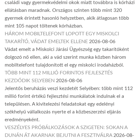
családi vagy gyermekvédelmi okok miatt továbbra is kórházi
ellátásban maradnak. Országos szinten több mint 320
gyermek érintett hasonló helyzetben, akik átlagosan több
mint 105 napot töltenek kórházban.
HÁROM MOBILTELEFONT LOPOTT EGY MISKOLCI
TAKARÍTÓ, VÁDAT EMELTEK ELLENE
2026-08-06
Vádat emelt a Miskolci Járási Ügyészség egy takarítóként
dolgozó nő ellen, aki a vád szerint munka közben három
mobiltelefont tulajdonított el egy miskolci irodaházból.
TÖBB MINT 112 MILLIÓ FORINTOS FEJLESZTÉS
KEZDŐDIK SELYEBEN
2026-08-06
Jelentős beruházás veszi kezdetét Selyében: több mint 112
millió forint értékű fejlesztési munkálatok indulnak el a
településen. A kivitelezési feladatokat egy edelényi
székhelyű vállalkozás nyerte el a közbeszerzési eljárás
eredményeként.
VESZÉLYES PRÓBÁLKOZÁSOK A SZIGETEN: SOKAN A
DUNÁN ÁT AKARNAK BEJUTNI A FESZTIVÁLRA
2026-08-