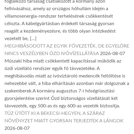
foglalkozó társaság csatlakozott a kormány azon
felhívásához, amely az országos hőhullám idején a
villamosenergia-rendszer terhelésének csökkentését
célozta. A kábelgyártásban érdekelt társaság gyorsan
reagált a kezdeményezésre, és több olyan intézkedést
vezetett be, […]
MEGHIBÁSODOTT AZ EGYIK FŐVEZETÉK, DE EGYELŐRE
NINCS VESZÉLYBEN ÓZD IVÓVÍZELLÁTÁSA
2026-08-07
Műszaki hiba miatt csökkentett kapacitással működik az
ózdi vízellátó rendszer egyik fő távvezetéke. A
meghibásodás miatt az ivóvíztároló medencék feltöltése is
nehezebbé vált, a hiba elhárításán azonban már dolgoznak a
szakemberek.A kormány augusztus 7-i hőségriasztási
gyorsjelentése szerint Ózd biztonságos vízellátását két
távvezeték, egy 500-as és egy 600-as vezeték biztosítja.
TŰZ ÜTÖTT KI A BEKECSI-HEGYEN, A SZÁRAZ
NÖVÉNYZET MIATT GYORSAN TERJEDTEK A LÁNGOK
2026-08-07