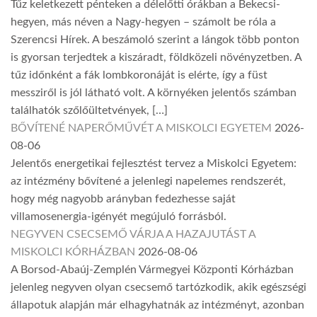
Tűz keletkezett pénteken a délelőtti órákban a Bekecsi-
hegyen, más néven a Nagy-hegyen – számolt be róla a
Szerencsi Hírek. A beszámoló szerint a lángok több ponton
is gyorsan terjedtek a kiszáradt, földközeli növényzetben. A
tűz időnként a fák lombkoronáját is elérte, így a füst
messziről is jól látható volt. A környéken jelentős számban
találhatók szőlőültetvények, […]
BŐVÍTENÉ NAPERŐMŰVÉT A MISKOLCI EGYETEM
2026-
08-06
Jelentős energetikai fejlesztést tervez a Miskolci Egyetem:
az intézmény bővítené a jelenlegi napelemes rendszerét,
hogy még nagyobb arányban fedezhesse saját
villamosenergia-igényét megújuló forrásból.
NEGYVEN CSECSEMŐ VÁRJA A HAZAJUTÁST A
MISKOLCI KÓRHÁZBAN
2026-08-06
A Borsod-Abaúj-Zemplén Vármegyei Központi Kórházban
jelenleg negyven olyan csecsemő tartózkodik, akik egészségi
állapotuk alapján már elhagyhatnák az intézményt, azonban