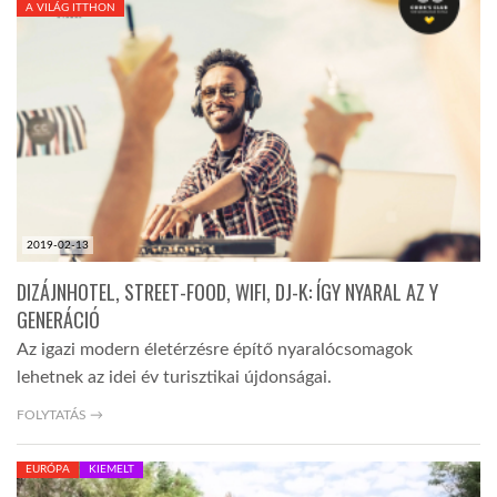
A VILÁG ITTHON
TROPICALMAGAZIN
GLOBOTV
AFRIKA TUDÁSTÁR
2019-02-13
A NAP SZÉPE
DIZÁJNHOTEL, STREET-FOOD, WIFI, DJ-K: ÍGY NYARAL AZ Y
GENERÁCIÓ
LINKTR.EE
Az igazi modern életérzésre építő nyaralócsomagok
lehetnek az idei év turisztikai újdonságai.
GLOBOZSARU
FOLYTATÁS →
EURÓPA
KIEMELT
DOBRAVERO.HU