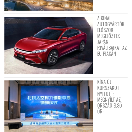
A KÍNAI
AUTÓGYÁRTÓK
ELŐSZÖR
MEGELŐZTÉK
JAPÁN
RIVÁLISAIKAT AZ
EU PIACÁN
KÍNA ÚJ
KORSZAKOT
NYITOTT:
MEGNYÍLT AZ
ORSZÁG ELSŐ
ŰR-