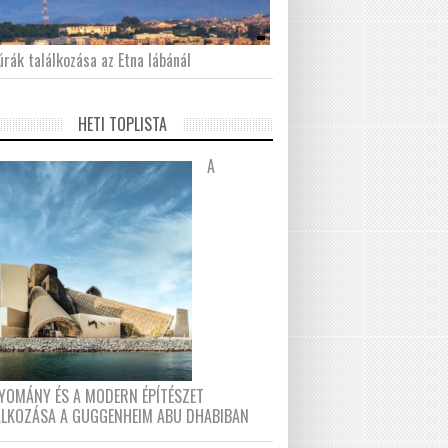
́rák találkozása az Etna lábánál
HETI TOPLISTA
A
YOMÁNY ÉS A MODERN ÉPÍTÉSZET
ÁLKOZÁSA A GUGGENHEIM ABU DHABIBAN