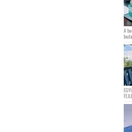
A bu
buda
EGY
FEJL