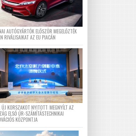
ÍNAI AUTÓGYÁRTÓK ELŐSZÖR MEGELŐZTÉK
N RIVÁLISAIKAT AZ EU PIACÁN
A ÚJ KORSZAKOT NYITOTT: MEGNYÍLT AZ
ZÁG ELSŐ ŰR-SZÁMÍTÁSTECHNIKAI
OVÁCIÓS KÖZPONTJA