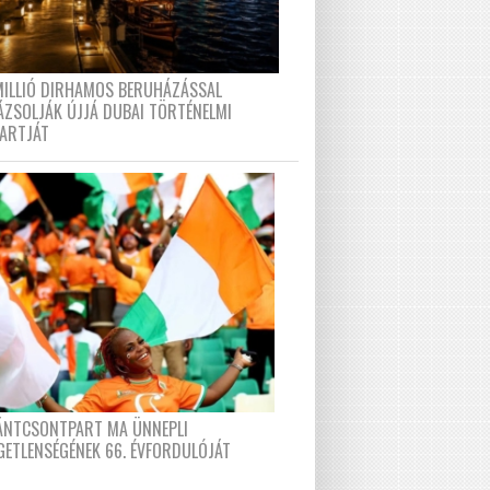
MILLIÓ DIRHAMOS BERUHÁZÁSSAL
ÁZSOLJÁK ÚJJÁ DUBAI TÖRTÉNELMI
PARTJÁT
FÁNTCSONTPART MA ÜNNEPLI
GETLENSÉGÉNEK 66. ÉVFORDULÓJÁT