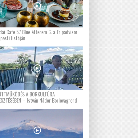
dai Cafe 57 Blue étterem 6. a Tripadvisor
pesti listáján
ÜTTMŰKÖDÉS A BORKULTÚRA
ESZTÉSÉBEN – István Nádor Borlovagrend