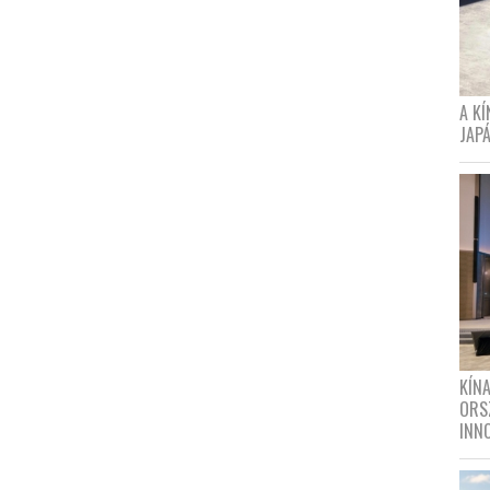
A K
JAPÁ
KÍN
ORS
INN