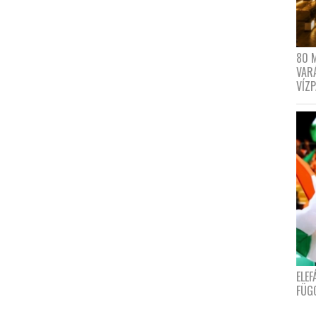
80 
VAR
VÍZ
ELE
FÜG