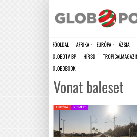
FŐOLDAL
AFRIKA
EURÓPA
ÁZSIA
ELEFÁNTCSONTPART MA ÜNNEPLI FÜGGETLENSÉGÉNEK 66. ÉVFORDULÓJÁT
HÁTBORZONGATÓ KAPCSOLAT A HAMBURGI KÉSELŐ ÉS A KOMBINÓS GYILKOS KÖZÖTT
KÍNA LAKOSSÁGA GYORS ÜTEMBEN
GLOBOTV BP
HÍR3D
TROPICALMAGAZI
GLOBOBOOK
Vonat baleset
EURÓPA
KIEMELT