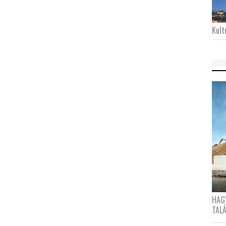
Kultu
HAG
TAL