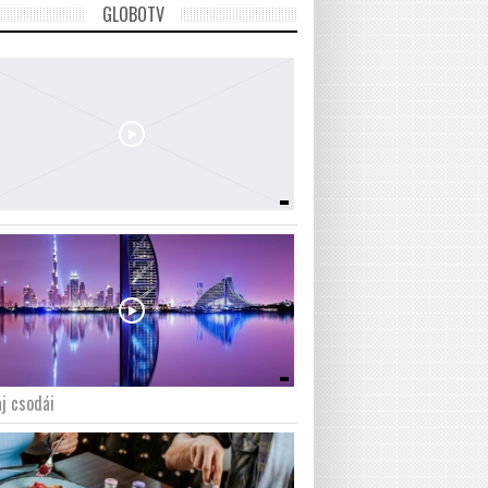
GLOBOTV
j csodái