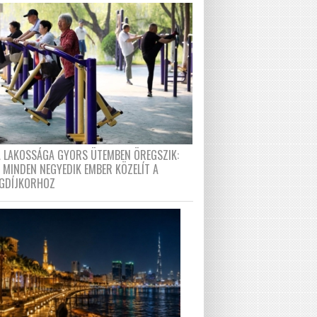
A LAKOSSÁGA GYORS ÜTEMBEN ÖREGSZIK:
 MINDEN NEGYEDIK EMBER KÖZELÍT A
GDÍJKORHOZ