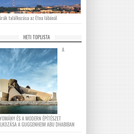
́rák találkozása az Etna lábánál
HETI TOPLISTA
A
YOMÁNY ÉS A MODERN ÉPÍTÉSZET
ÁLKOZÁSA A GUGGENHEIM ABU DHABIBAN