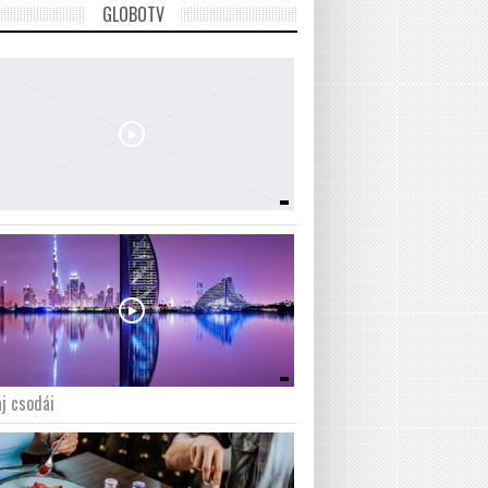
GLOBOTV
j csodái