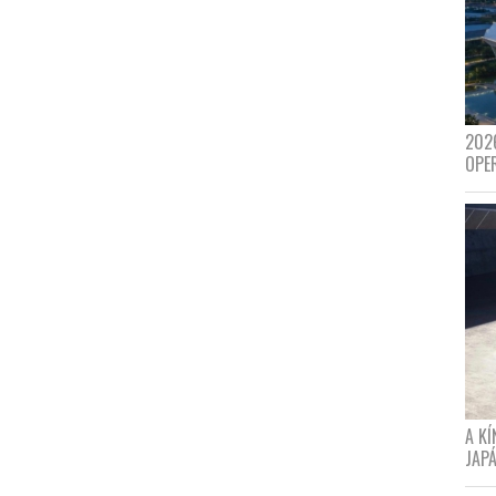
202
OPE
A K
JAPÁ