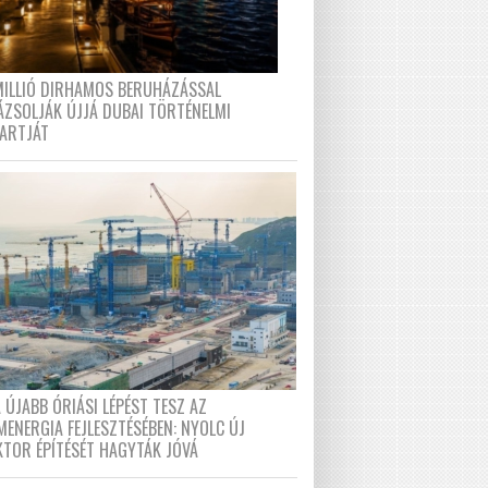
MILLIÓ DIRHAMOS BERUHÁZÁSSAL
ÁZSOLJÁK ÚJJÁ DUBAI TÖRTÉNELMI
PARTJÁT
 ÚJABB ÓRIÁSI LÉPÉST TESZ AZ
MENERGIA FEJLESZTÉSÉBEN: NYOLC ÚJ
KTOR ÉPÍTÉSÉT HAGYTÁK JÓVÁ