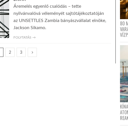
Áremelés egyenlő csalódás – tette
nyilvánvalóvá véleményét sajtótájékoztatóján
az UNSETTLES Zambia bányászvállalat elnöke,
80 
Jackson Sikamo.
VAR
VÍZ
FOLYTATÁS →
1
2
3
KÍNA
ATO
REA