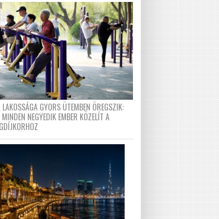
A LAKOSSÁGA GYORS ÜTEMBEN ÖREGSZIK:
 MINDEN NEGYEDIK EMBER KÖZELÍT A
GDÍJKORHOZ