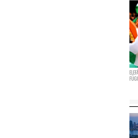
ELE
FÜG