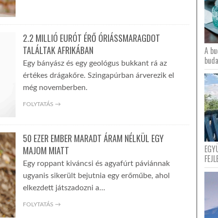
2.2 MILLIÓ EURÓT ÉRŐ ÓRIÁSSMARAGDOT
TALÁLTAK AFRIKÁBAN
A bu
buda
Egy bányász és egy geológus bukkant rá az
értékes drágakőre. Szingapúrban árverezik el
még novemberben.
FOLYTATÁS →
50 EZER EMBER MARADT ÁRAM NÉLKÜL EGY
EGY
MAJOM MIATT
FEJL
Egy roppant kiváncsi és agyafúrt páviánnak
ugyanis sikerült bejutnia egy erőműbe, ahol
elkezdett játszadozni a…
FOLYTATÁS →