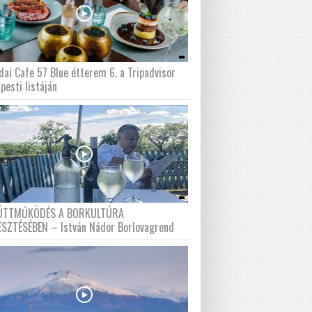
dai Cafe 57 Blue étterem 6. a Tripadvisor
pesti listáján
ÜTTMŰKÖDÉS A BORKULTÚRA
ESZTÉSÉBEN – István Nádor Borlovagrend