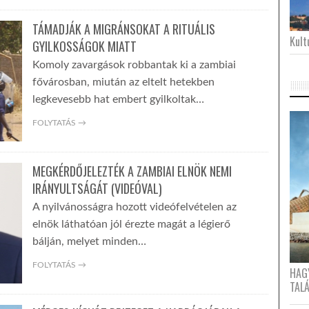
TÁMADJÁK A MIGRÁNSOKAT A RITUÁLIS
Kultu
GYILKOSSÁGOK MIATT
Komoly zavargások robbantak ki a zambiai
fővárosban, miután az eltelt hetekben
legkevesebb hat embert gyilkoltak…
FOLYTATÁS →
MEGKÉRDŐJELEZTÉK A ZAMBIAI ELNÖK NEMI
IRÁNYULTSÁGÁT (VIDEÓVAL)
A nyilvánosságra hozott videófelvételen az
elnök láthatóan jól érezte magát a légierő
bálján, melyet minden…
FOLYTATÁS →
HAG
TAL