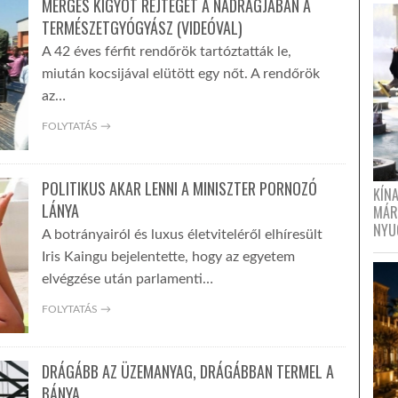
MÉRGES KÍGYÓT REJTEGET A NADRÁGJÁBAN A
TERMÉSZETGYÓGYÁSZ (VIDEÓVAL)
A 42 éves férfit rendőrök tartóztatták le,
miután kocsijával elütött egy nőt. A rendőrök
az…
FOLYTATÁS →
POLITIKUS AKAR LENNI A MINISZTER PORNOZÓ
KÍN
LÁNYA
MÁR
NYU
A botrányairól és luxus életviteléről elhíresült
Iris Kaingu bejelentette, hogy az egyetem
elvégzése után parlamenti…
FOLYTATÁS →
DRÁGÁBB AZ ÜZEMANYAG, DRÁGÁBBAN TERMEL A
BÁNYA