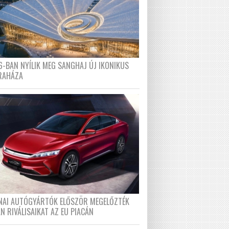
6-BAN NYÍLIK MEG SANGHAJ ÚJ IKONIKUS
RAHÁZA
ÍNAI AUTÓGYÁRTÓK ELŐSZÖR MEGELŐZTÉK
N RIVÁLISAIKAT AZ EU PIACÁN