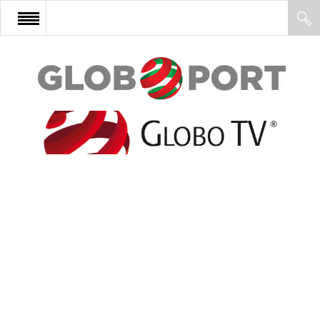
FŐOLDAL
AFRIKA
EURÓPA
ÁZSIA
ÉSZAK-AMERIKA
LATIN-AMERIKA