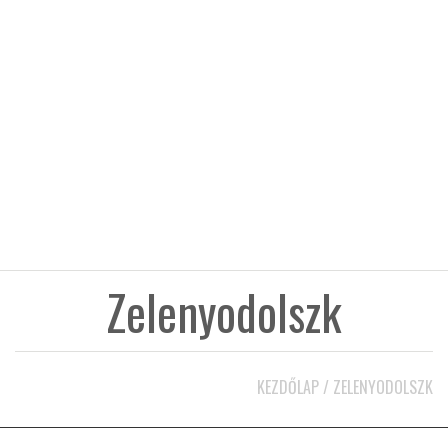
KÖZEL-KELET
AUSZTRÁLIA
A VILÁG ITTHON
MÉDIA
Zelenyodolszk
GLOBOTV BP
KEZDŐLAP
/
ZELENYODOLSZK
HÍR3D