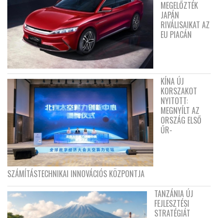
MEGELŐZTÉK
JAPÁN
RIVÁLISAIKAT AZ
EU PIACÁN
KÍNA ÚJ
KORSZAKOT
NYITOTT:
MEGNYÍLT AZ
ORSZÁG ELSŐ
ŰR-
SZÁMÍTÁSTECHNIKAI INNOVÁCIÓS KÖZPONTJA
TANZÁNIA ÚJ
FEJLESZTÉSI
STRATÉGIÁT