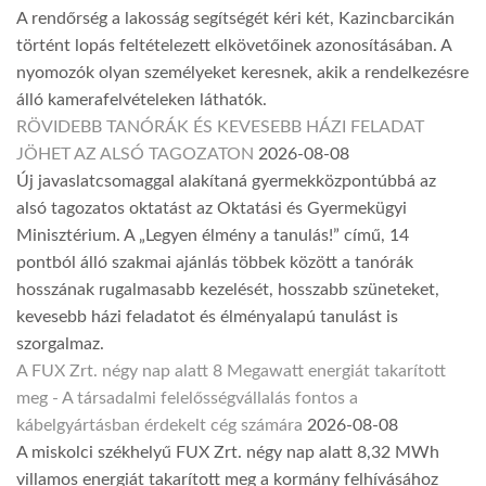
A rendőrség a lakosság segítségét kéri két, Kazincbarcikán
történt lopás feltételezett elkövetőinek azonosításában. A
nyomozók olyan személyeket keresnek, akik a rendelkezésre
álló kamerafelvételeken láthatók.
RÖVIDEBB TANÓRÁK ÉS KEVESEBB HÁZI FELADAT
JÖHET AZ ALSÓ TAGOZATON
2026-08-08
Új javaslatcsomaggal alakítaná gyermekközpontúbbá az
alsó tagozatos oktatást az Oktatási és Gyermekügyi
Minisztérium. A „Legyen élmény a tanulás!” című, 14
pontból álló szakmai ajánlás többek között a tanórák
hosszának rugalmasabb kezelését, hosszabb szüneteket,
kevesebb házi feladatot és élményalapú tanulást is
szorgalmaz.
A FUX Zrt. négy nap alatt 8 Megawatt energiát takarított
meg - A társadalmi felelősségvállalás fontos a
kábelgyártásban érdekelt cég számára
2026-08-08
A miskolci székhelyű FUX Zrt. négy nap alatt 8,32 MWh
villamos energiát takarított meg a kormány felhívásához