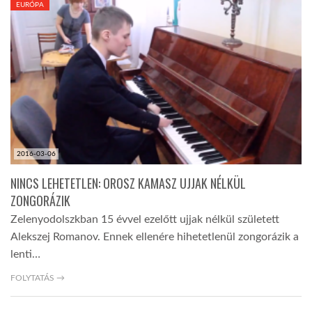
EURÓPA
TROPICALMAGAZIN
GLOBOTV
AFRIKA TUDÁSTÁR
2016-03-06
A NAP SZÉPE
NINCS LEHETETLEN: OROSZ KAMASZ UJJAK NÉLKÜL
ZONGORÁZIK
LINKTR.EE
Zelenyodolszkban 15 évvel ezelőtt ujjak nélkül született
Alekszej Romanov. Ennek ellenére hihetetlenül zongorázik a
GLOBOZSARU
lenti…
FOLYTATÁS →
DOBRAVERO.HU