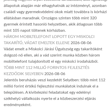
állapotuk alapján már elhagyhatnák az intézményt, azonban
családi vagy gyermekvédelmi okok miatt továbbra is kórházi
ellátásban maradnak. Országos szinten több mint 320
gyermek érintett hasonló helyzetben, akik átlagosan több
mint 105 napot töltenek kórházban.
HÁROM MOBILTELEFONT LOPOTT EGY MISKOLCI
TAKARÍTÓ, VÁDAT EMELTEK ELLENE
2026-08-06
Vádat emelt a Miskolci Járási Ügyészség egy takarítóként
dolgozó nő ellen, aki a vád szerint munka közben három
mobiltelefont tulajdonított el egy miskolci irodaházból.
TÖBB MINT 112 MILLIÓ FORINTOS FEJLESZTÉS
KEZDŐDIK SELYEBEN
2026-08-06
Jelentős beruházás veszi kezdetét Selyében: több mint 112
millió forint értékű fejlesztési munkálatok indulnak el a
településen. A kivitelezési feladatokat egy edelényi
székhelyű vállalkozás nyerte el a közbeszerzési eljárás
eredményeként.