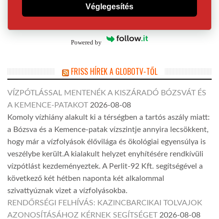
Véglegesítés
Powered by
FRISS HÍREK A GLOBOTV-TŐL
VÍZPÓTLÁSSAL MENTENÉK A KISZÁRADÓ BÓZSVÁT ÉS
A KEMENCE-PATAKOT
2026-08-08
Komoly vízhiány alakult ki a térségben a tartós aszály miatt:
a Bózsva és a Kemence-patak vízszintje annyira lecsökkent,
hogy már a vízfolyások élővilága és ökológiai egyensúlya is
veszélybe került.A kialakult helyzet enyhítésére rendkívüli
vízpótlást kezdeményeztek. A Perlit-92 Kft. segítségével a
következő két hétben naponta két alkalommal
szivattyúznak vizet a vízfolyásokba.
RENDŐRSÉGI FELHÍVÁS: KAZINCBARCIKAI TOLVAJOK
AZONOSÍTÁSÁHOZ KÉRNEK SEGÍTSÉGET
2026-08-08