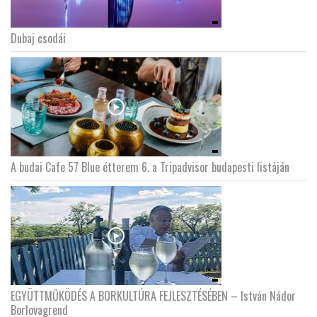
Dubaj csodái
A budai Cafe 57 Blue étterem 6. a Tripadvisor budapesti listáján
EGYÜTTMŰKÖDÉS A BORKULTÚRA FEJLESZTÉSÉBEN – István Nádor
Borlovagrend