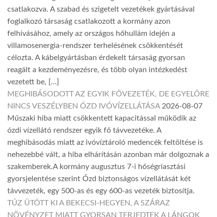
csatlakozva. A szabad és szigetelt vezetékek gyártásával
foglalkozó társaság csatlakozott a kormány azon
felhívásához, amely az országos hőhullám idején a
villamosenergia-rendszer terhelésének csökkentését
célozta. A kábelgyártásban érdekelt társaság gyorsan
reagált a kezdeményezésre, és több olyan intézkedést
vezetett be, […]
MEGHIBÁSODOTT AZ EGYIK FŐVEZETÉK, DE EGYELŐRE
NINCS VESZÉLYBEN ÓZD IVÓVÍZELLÁTÁSA
2026-08-07
Műszaki hiba miatt csökkentett kapacitással működik az
ózdi vízellátó rendszer egyik fő távvezetéke. A
meghibásodás miatt az ivóvíztároló medencék feltöltése is
nehezebbé vált, a hiba elhárításán azonban már dolgoznak a
szakemberek.A kormány augusztus 7-i hőségriasztási
gyorsjelentése szerint Ózd biztonságos vízellátását két
távvezeték, egy 500-as és egy 600-as vezeték biztosítja.
TŰZ ÜTÖTT KI A BEKECSI-HEGYEN, A SZÁRAZ
NÖVÉNYZET MIATT GYORSAN TERJEDTEK A LÁNGOK