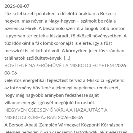
2026-08-07
Tűz keletkezett pénteken a délelőtti órákban a Bekecsi-
hegyen, más néven a Nagy-hegyen – számolt be róla a
Szerencsi Hírek. A beszámoló szerint a lángok több ponton
is gyorsan terjedtek a kiszáradt, földközeli növényzetben. A
tűz időnként a fák lombkoronáját is elérte, így a füst
messziről is jól látható volt. A környéken jelentős számban
találhatók szőlőültetvények, […]
BŐVÍTENÉ NAPERŐMŰVÉT A MISKOLCI EGYETEM
2026-
08-06
Jelentős energetikai fejlesztést tervez a Miskolci Egyetem:
az intézmény bővítené a jelenlegi napelemes rendszerét,
hogy még nagyobb arányban fedezhesse saját
villamosenergia-igényét megújuló forrásból.
NEGYVEN CSECSEMŐ VÁRJA A HAZAJUTÁST A
MISKOLCI KÓRHÁZBAN
2026-08-06
A Borsod-Abaúj-Zemplén Vármegyei Központi Kórházban
jelenleg negyven olyan csecsemő tartózkodik, akik egészségi