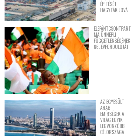
ÉPÍTÉSÉT
HAGYTÁK JÓVÁ
ELEFÁNTCSONTPART
MA ÜNNEPLI
FÜGGETLENSÉGÉNEK
66. ÉVFORDULÓJÁT
AZ EGYESÜLT
ARAB
EMÍRSÉGEK A
VILÁG EGYIK
LEGVONZÓBB
CÉLORSZÁGA